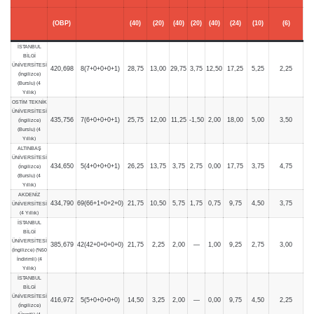
(OBP)
(40)
(20)
(40)
(20)
(40)
(24)
(10)
(6)
İSTANBUL
BİLGİ
ÜNİVERSİTESİ
420,698
8(7+0+0+0+1)
28,75
13,00
29,75
3,75
12,50
17,25
5,25
2,25
(İngilizce)
(Burslu) (4
Yıllık)
OSTİM TEKNİK
ÜNİVERSİTESİ
435,756
7(6+0+0+0+1)
25,75
12,00
11,25
-1,50
2,00
18,00
5,00
3,50
(İngilizce)
(Burslu) (4
Yıllık)
ALTINBAŞ
ÜNİVERSİTESİ
434,650
5(4+0+0+0+1)
26,25
13,75
3,75
2,75
0,00
17,75
3,75
4,75
(İngilizce)
(Burslu) (4
Yıllık)
AKDENİZ
434,790
69(66+1+0+2+0)
21,75
10,50
5,75
1,75
0,75
9,75
4,50
3,75
ÜNİVERSİTESİ
(4 Yıllık)
İSTANBUL
BİLGİ
ÜNİVERSİTESİ
385,679
42(42+0+0+0+0)
21,75
2,25
2,00
—
1,00
9,25
2,75
3,00
(İngilizce) (%50
İndirimli) (4
Yıllık)
İSTANBUL
BİLGİ
ÜNİVERSİTESİ
416,972
5(5+0+0+0+0)
14,50
3,25
2,00
—
0,00
9,75
4,50
2,25
(İngilizce)