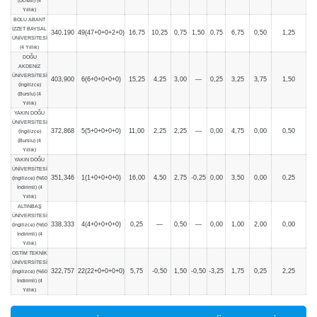
(Ücretli) (4
Yıllık)
BOLU ABANT
İZZET BAYSAL
340,190
49(47+0+0+2+0)
16,75
10,25
0,75
1,50
0,75
6,75
0,50
1,25
ÜNİVERSİTESİ
(4 Yıllık)
DOĞU
AKDENİZ
ÜNİVERSİTESİ
403,900
6(6+0+0+0+0)
15,25
4,25
3,00
—
0,25
3,25
3,75
1,50
(İngilizce)
(Burslu) (4
Yıllık)
YAKIN DOĞU
ÜNİVERSİTESİ
372,868
5(5+0+0+0+0)
11,00
2,25
2,25
—
0,00
4,75
0,00
0,50
(İngilizce)
(Burslu) (4
Yıllık)
YAKIN DOĞU
ÜNİVERSİTESİ
351,346
1(1+0+0+0+0)
16,00
4,50
2,75
-0,25
0,00
3,50
0,00
0,25
(İngilizce) (%50
İndirimli) (4
Yıllık)
ALTINBAŞ
ÜNİVERSİTESİ
338,333
4(4+0+0+0+0)
0,25
—
0,50
—
0,00
1,00
2,00
0,00
(İngilizce) (%50
İndirimli) (4
Yıllık)
OSTİM TEKNİK
ÜNİVERSİTESİ
322,757
22(22+0+0+0+0)
5,75
-0,50
1,50
-0,50
-3,25
1,75
0,25
2,25
(İngilizce) (%50
İndirimli) (4
Yıllık)