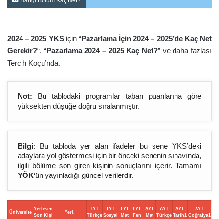
Hangi Bölüm Kaç Net?
2024 – 2025 YKS
için “
Pazarlama İçin 2024 – 2025’de Kaç Net
Gerekir?
“, “
Pazarlama 2024 – 2025 Kaç Net?
” ve daha fazlası
Tercih Koçu’nda.
Not:
Bu tablodaki programlar taban puanlarına göre
yüksekten düşüğe doğru sıralanmıştır.
Bilgi
: Bu tabloda yer alan ifadeler bu sene YKS’deki
adaylara yol göstermesi için bir önceki senenin sınavında,
ilgili bölüme son giren kişinin sonuçlarını içerir. Tamamı
YÖK
‘ün yayınladığı güncel verilerdir.
Yerleşen
TYT
TYT
TYT
TYT
AYT
AYT
AYT
AYT
Üniversite
Yerl.
Son Kişi
Türkçe
Sosyal
Mat
Fen
Mat
Türkçe
Tarih1
Coğrafya1