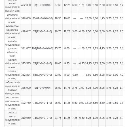
BELEK
402,300
3(3+0+0+0+0)
27,50
12,25
6,00
1,75
8,00
2,50
2,50
3,50
5,50
5,25
ÜNİVERSİTESİ
(Burslu) (4 Yıllık)
ÇUKUROVA
396,050
83(67+0+0+0+16)
19,50
10,00
—
—
12,50
8,00
1,75
5,75
3,75
3,75
ÜNİVERSİTESİ
(4 Yıllık)
AYDIN ADNAN
MENDERES
419,047
74(72+0+0+2+0)
26,75
11,75
3,00
-0,50
9,50
0,00
5,00
5,00
7,25
2,50
ÜNİVERSİTESİ
(4 Yıllık)
ANKARA
ÜNİVERSİTESİ
341,667
103(103+0+0+0+0)
25,75
8,00
—
-1,00
6,75
3,25
4,75
3,50
6,75
6,25
(Uzaktan
Öğretim) (4
Yıllık)
MERSİN
325,585
74(72+0+0+2+0)
16,00
9,25
—
-0,25
14,75
4,75
2,50
2,00
9,75
3,25
ÜNİVERSİTESİ
(4 Yıllık)
SELÇUK
332,884
84(82+0+0+2+0)
23,50
8,00
-0,50
—
8,50
6,50
2,25
5,00
6,00
4,25
ÜNİVERSİTESİ
(4 Yıllık)
DOĞU AKDENİZ
ÜNİVERSİTESİ
385,900
1(1+0+0+0+0)
25,50
14,75
2,75
1,50
5,25
4,00
2,25
4,75
6,25
1,75
(İngilizce)
(Ücretli) (4 Yıllık)
BOLU ABANT
İZZET BAYSAL
402,750
73(72+0+0+1+0)
25,00
14,25
5,50
0,50
12,00
5,50
3,50
1,25
3,50
0,00
ÜNİVERSİTESİ
(4 Yıllık)
ONDOKUZ
MAYIS
310,650
74(72+0+0+2+0)
21,75
14,25
7,25
-0,50
6,25
1,75
2,25
4,75
7,25
4,75
ÜNİVERSİTESİ
(4 Yıllık)