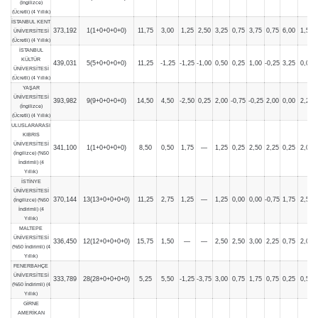
(İngilizce)
(Ücretli) (4 Yıllık)
İSTANBUL KENT
373,192
1(1+0+0+0+0)
11,75
3,00
1,25
2,50
3,25
0,75
3,75
0,75
6,00
1,50
ÜNİVERSİTESİ
(Ücretli) (4 Yıllık)
İSTANBUL
KÜLTÜR
439,031
5(5+0+0+0+0)
11,25
-1,25
-1,25
-1,00
0,50
0,25
1,00
-0,25
3,25
0,00
ÜNİVERSİTESİ
(Ücretli) (4 Yıllık)
YAŞAR
ÜNİVERSİTESİ
393,982
9(9+0+0+0+0)
14,50
4,50
-2,50
0,25
2,00
-0,75
-0,25
2,00
0,00
2,25
(İngilizce)
(Ücretli) (4 Yıllık)
ULUSLARARASI
KIBRIS
ÜNİVERSİTESİ
341,100
1(1+0+0+0+0)
8,50
0,50
1,75
—
1,25
0,25
2,50
2,25
0,25
2,00
(İngilizce) (%50
İndirimli) (4
Yıllık)
İSTİNYE
ÜNİVERSİTESİ
370,144
13(13+0+0+0+0)
11,25
2,75
1,25
—
1,25
0,00
0,00
-0,75
1,75
2,50
(İngilizce) (%50
İndirimli) (4
Yıllık)
MALTEPE
ÜNİVERSİTESİ
336,450
12(12+0+0+0+0)
15,75
1,50
—
—
2,50
2,50
3,00
2,25
0,75
2,00
(%50 İndirimli) (4
Yıllık)
FENERBAHÇE
ÜNİVERSİTESİ
333,789
28(28+0+0+0+0)
5,25
5,50
-1,25
-3,75
3,00
0,75
1,75
0,75
0,25
0,50
(%50 İndirimli) (4
Yıllık)
GİRNE
AMERİKAN