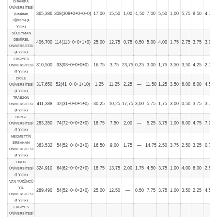
İSTANBUL
ÜNİVERSİTESİ
365,386
308(308+0+0+0+0)
17,00
15,50
1,00
-1,50
7,00
5,50
1,00
5,75
8,50
4,75
(Uzaktan
Öğretim) (4
Yıllık)
SÜLEYMAN
DEMİREL
406,700
114(113+0+0+1+0)
25,00
12,75
0,75
0,50
5,00
4,00
1,75
2,75
3,75
3,00
ÜNİVERSİTESİ
(4 Yıllık)
ERCİYES
310,500
93(93+0+0+0+0)
16,75
3,75
23,75
0,25
3,00
1,75
3,50
3,50
4,25
2,75
ÜNİVERSİTESİ
(4 Yıllık)
DİCLE
317,650
52(41+0+0+1+10)
1,25
11,25
2,25
—
11,50
1,25
3,50
6,00
6,00
4,50
ÜNİVERSİTESİ
(4 Yıllık)
TRABZON
411,388
32(31+0+0+1+0)
30,25
10,25
17,75
3,00
5,75
1,75
3,00
0,50
3,75
3,75
ÜNİVERSİTESİ
(4 Yıllık)
DÜZCE
283,350
74(72+0+0+2+0)
18,75
7,50
2,00
—
5,25
3,75
1,00
6,00
4,75
7,00
ÜNİVERSİTESİ
(4 Yıllık)
NECMETTİN
ERBAKAN
363,532
54(52+0+0+2+0)
16,50
9,00
1,75
—
14,75
2,50
3,75
2,50
3,25
0,75
ÜNİVERSİTESİ
(4 Yıllık)
ORDU
324,910
64(62+0+0+2+0)
18,75
13,75
2,00
1,75
4,50
3,75
1,00
4,00
6,00
2,50
ÜNİVERSİTESİ
(4 Yıllık)
VAN YÜZÜNCÜ
YIL
289,490
54(52+0+0+2+0)
25,00
12,50
—
0,50
7,75
3,75
1,00
3,50
2,25
4,50
ÜNİVERSİTESİ
(4 Yıllık)
ERCİYES
ÜNİVERSİTESİ