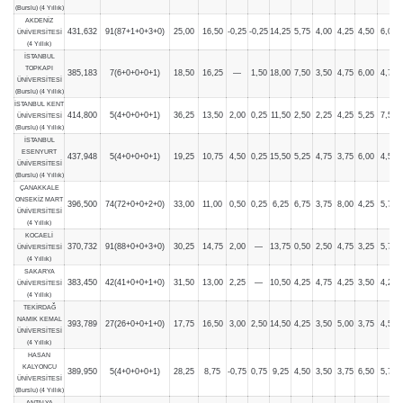
(Burslu) (4 Yıllık)
AKDENİZ
431,632
91(87+1+0+3+0)
25,00
16,50
-0,25
-0,25
14,25
5,75
4,00
4,25
4,50
6,00
ÜNİVERSİTESİ
(4 Yıllık)
İSTANBUL
TOPKAPI
385,183
7(6+0+0+0+1)
18,50
16,25
—
1,50
18,00
7,50
3,50
4,75
6,00
4,75
ÜNİVERSİTESİ
(Burslu) (4 Yıllık)
İSTANBUL KENT
414,800
5(4+0+0+0+1)
36,25
13,50
2,00
0,25
11,50
2,50
2,25
4,25
5,25
7,50
ÜNİVERSİTESİ
(Burslu) (4 Yıllık)
İSTANBUL
ESENYURT
437,948
5(4+0+0+0+1)
19,25
10,75
4,50
0,25
15,50
5,25
4,75
3,75
6,00
4,50
ÜNİVERSİTESİ
(Burslu) (4 Yıllık)
ÇANAKKALE
ONSEKİZ MART
396,500
74(72+0+0+2+0)
33,00
11,00
0,50
0,25
6,25
6,75
3,75
8,00
4,25
5,75
ÜNİVERSİTESİ
(4 Yıllık)
KOCAELİ
370,732
91(88+0+0+3+0)
30,25
14,75
2,00
—
13,75
0,50
2,50
4,75
3,25
5,75
ÜNİVERSİTESİ
(4 Yıllık)
SAKARYA
383,450
42(41+0+0+1+0)
31,50
13,00
2,25
—
10,50
4,25
4,75
4,25
3,50
4,25
ÜNİVERSİTESİ
(4 Yıllık)
TEKİRDAĞ
NAMIK KEMAL
393,789
27(26+0+0+1+0)
17,75
16,50
3,00
2,50
14,50
4,25
3,50
5,00
3,75
4,50
ÜNİVERSİTESİ
(4 Yıllık)
HASAN
KALYONCU
389,950
5(4+0+0+0+1)
28,25
8,75
-0,75
0,75
9,25
4,50
3,50
3,75
6,50
5,75
ÜNİVERSİTESİ
(Burslu) (4 Yıllık)
ANTALYA