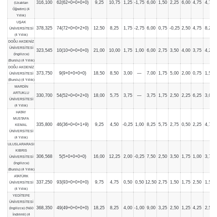
316,100
62(62+0+0+0+0)
9,25
10,75
1,25
-1,75
6,00
1,50
2,25
6,00
4,75
4,75
(Uzaktan
Öğretim) (4
Yıllık)
UŞAK
378,325
74(72+0+0+2+0)
12,50
8,25
1,75
-2,75
6,00
0,75
-0,25
2,50
4,75
8,25
ÜNİVERSİTESİ
(4 Yıllık)
DOĞU AKDENİZ
ÜNİVERSİTESİ
323,545
10(10+0+0+0+0)
21,00
10,00
1,75
1,00
6,00
2,75
3,50
4,00
3,75
4,25
(İngilizce)
(Burslu) (4 Yıllık)
DOĞU AKDENİZ
373,750
9(9+0+0+0+0)
18,50
8,50
3,00
—
7,00
1,75
5,00
2,00
0,75
1,50
ÜNİVERSİTESİ
(Burslu) (4 Yıllık)
MARDİN
ARTUKLU
330,700
54(52+0+0+2+0)
18,00
5,75
3,75
—
3,75
1,75
2,50
2,25
6,25
3,00
ÜNİVERSİTESİ
(4 Yıllık)
HATAY
MUSTAFA
335,800
46(36+0+0+1+9)
9,25
4,50
-0,25
1,00
8,25
5,75
2,75
0,50
2,25
4,75
KEMAL
ÜNİVERSİTESİ
(4 Yıllık)
ULUSLARARASI
KIBRIS
306,568
5(5+0+0+0+0)
16,00
12,25
2,00
-0,25
7,50
2,50
3,50
1,75
1,00
3,75
ÜNİVERSİTESİ
(İngilizce)
(Burslu) (4 Yıllık)
ATATÜRK
337,250
93(93+0+0+0+0)
9,75
4,75
0,50
0,50
12,50
2,75
1,50
1,75
2,50
1,50
ÜNİVERSİTESİ
(4 Yıllık)
YEDİTEPE
ÜNİVERSİTESİ
368,350
49(49+0+0+0+0)
18,25
8,25
4,00
-1,00
9,00
3,25
2,50
1,25
4,25
2,50
(İngilizce) (%50
İndirimli) (4