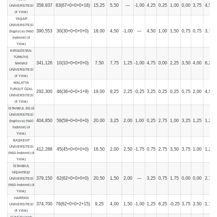
358,937
83(67+0+0+0+16)
15,25
5,50
—
-1,00
4,25
0,25
1,00
0,00
3,75
4,50
ÜNİVERSİTESİ
(4 Yıllık)
YAŞAR
ÜNİVERSİTESİ
390,553
30(30+0+0+0+0)
18,00
4,50
-1,00
—
4,50
1,00
1,50
0,75
0,75
3,75
(İngilizce) (%50
İndirimli) (4
Yıllık)
KIRGIZİSTAN-
TÜRKİYE
341,126
10(10+0+0+0+0)
7,50
7,75
1,25
-1,00
4,75
0,00
2,25
3,50
4,00
6,25
MANAS
ÜNİVERSİTESİ
(4 Yıllık)
MALATYA
TURGUT ÖZAL
292,300
46(36+0+0+1+9)
19,00
9,25
2,25
-0,25
3,25
0,25
0,25
0,75
2,00
4,50
ÜNİVERSİTESİ
(4 Yıllık)
İSTANBUL BİLGİ
ÜNİVERSİTESİ
404,850
59(59+0+0+0+0)
20,00
3,25
2,00
1,00
0,25
2,75
1,00
3,25
1,25
1,25
(İngilizce) (%50
İndirimli) (4
Yıllık)
BAŞKENT
ÜNİVERSİTESİ
412,288
45(45+0+0+0+0)
16,50
2,00
2,50
-1,75
0,75
2,75
3,50
3,75
1,00
1,25
(%50 İndirimli) (4
Yıllık)
İSTANBUL
NİŞANTAŞI
379,150
62(62+0+0+0+0)
20,50
1,50
2,00
—
3,25
0,75
1,75
0,00
0,00
2,75
ÜNİVERSİTESİ
(%50 İndirimli) (4
Yıllık)
HARRAN
374,700
79(62+0+0+2+15)
9,25
4,00
1,50
-1,00
1,25
6,25
-0,25
3,75
3,50
1,75
ÜNİVERSİTESİ
(4 Yıllık)