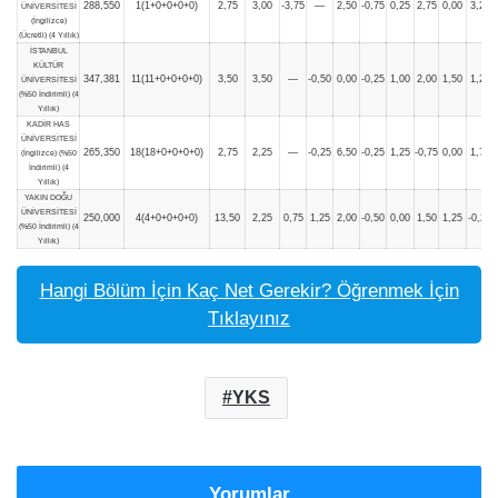
288,550
1(1+0+0+0+0)
2,75
3,00
-3,75
—
2,50
-0,75
0,25
2,75
0,00
3,25
ÜNİVERSİTESİ
(İngilizce)
(Ücretli) (4 Yıllık)
İSTANBUL
KÜLTÜR
347,381
11(11+0+0+0+0)
3,50
3,50
—
-0,50
0,00
-0,25
1,00
2,00
1,50
1,25
ÜNİVERSİTESİ
(%50 İndirimli) (4
Yıllık)
KADİR HAS
ÜNİVERSİTESİ
265,350
18(18+0+0+0+0)
2,75
2,25
—
-0,25
6,50
-0,25
1,25
-0,75
0,00
1,75
(İngilizce) (%50
İndirimli) (4
Yıllık)
YAKIN DOĞU
ÜNİVERSİTESİ
250,000
4(4+0+0+0+0)
13,50
2,25
0,75
1,25
2,00
-0,50
0,00
1,50
1,25
-0,25
(%50 İndirimli) (4
Yıllık)
Hangi Bölüm İçin Kaç Net Gerekir? Öğrenmek İçin
Tıklayınız
YKS
Yorumlar