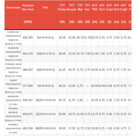
Yerleşen
TYT
TYT
TYT
TYT
AYT
AYT
AYT
AYT
AYT
AYT
Üniversite
Yerl.
Son Kişi
Türkçe
Sosyal
Mat
Fen
TDE
Tar1
Coğ1
Tar2
Coğ2
Fel
(OBP)
(40)
(20)
(40)
(20)
(24)
(10)
(6)
(11)
(11)
(12)
KADİR HAS
ÜNİVERSİTESİ
430,355
5(4+0+0+0+1)
35,00
15,00
28,75
12,75
20,25
6,25
4,75
3,50
9,75
10,75
(İngilizce)
(Burslu) (4 Yıllık)
YEDİTEPE
ÜNİVERSİTESİ
442,170
10(8+0+1+0+1)
30,00
15,25
23,75
7,00
21,50
7,50
4,75
7,25
9,75
9,50
(İngilizce)
(Burslu) (4 Yıllık)
İSTANBUL BİLGİ
ÜNİVERSİTESİ
380,522
10(9+0+0+0+1)
31,25
18,75
9,75
5,75
18,00
6,25
4,75
8,75
7,25
12,00
(İngilizce)
(Burslu) (4 Yıllık)
YAŞAR
ÜNİVERSİTESİ
377,004
7(6+0+0+0+1)
30,25
13,25
2,75
—
20,50
10,00
6,00
8,75
8,75
7,00
(İngilizce)
(Burslu) (4 Yıllık)
MARMARA
445,937
26(25+1+0+0+0)
33,75
11,75
2,00
—
19,25
6,25
2,25
7,25
9,75
8,25
ÜNİVERSİTESİ
(4 Yıllık)
İSTANBUL
MEDİPOL
454,871
12(10+0+1+0+1)
20,00
18,75
12,50
0,75
12,75
8,75
3,50
7,25
9,75
8,25
ÜNİVERSİTESİ
(Burslu) (4 Yıllık)
İSTANBUL
461,034
98(95+3+0+0+0)
30,00
17,50
11,75
2,00
15,00
6,25
1,00
6,50
9,75
5,75
ÜNİVERSİTESİ
(4 Yıllık)