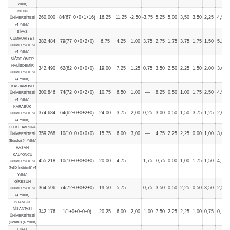
Yıllık)
İNÖNÜ
260,000
84(67+0+0+1+16)
16,25
11,25
-2,50
-3,75
5,25
5,00
3,50
3,50
2,25
4,50
ÜNİVERSİTESİ
(4 Yıllık)
SİVAS
CUMHURİYET
382,484
79(77+0+0+2+0)
6,75
4,25
1,00
3,75
2,75
1,75
3,75
1,75
1,50
5,25
ÜNİVERSİTESİ
(4 Yıllık)
NİĞDE ÖMER
HALİSDEMİR
342,490
62(62+0+0+0+0)
19,00
7,25
1,25
0,75
3,50
2,50
2,25
1,50
2,00
3,00
ÜNİVERSİTESİ
(4 Yıllık)
KASTAMONU
300,846
74(72+0+0+2+0)
10,75
6,50
1,00
—
8,25
0,50
1,00
1,75
2,50
4,50
ÜNİVERSİTESİ
(4 Yıllık)
KARABÜK
374,684
64(62+0+0+2+0)
24,00
3,75
2,00
0,25
3,00
0,50
1,50
3,75
1,25
2,00
ÜNİVERSİTESİ
(4 Yıllık)
LEFKE AVRUPA
359,268
10(10+0+0+0+0)
15,75
6,00
3,00
—
4,75
2,25
2,25
0,00
1,00
3,00
ÜNİVERSİTESİ
(Burslu) (4 Yıllık)
HASAN
KALYONCU
455,218
10(10+0+0+0+0)
20,00
4,75
—
1,75
-0,75
0,00
1,00
1,75
1,50
4,75
ÜNİVERSİTESİ
(%50 İndirimli) (4
Yıllık)
GİRESUN
364,596
74(72+0+0+2+0)
19,50
5,75
—
0,75
3,50
0,50
2,25
0,50
3,50
2,50
ÜNİVERSİTESİ
(4 Yıllık)
İSTANBUL
NİŞANTAŞI
342,176
1(1+0+0+0+0)
20,25
6,00
2,00
-1,00
7,50
2,25
2,25
1,00
0,75
0,25
ÜNİVERSİTESİ
(Ücretli) (4 Yıllık)
FIRAT