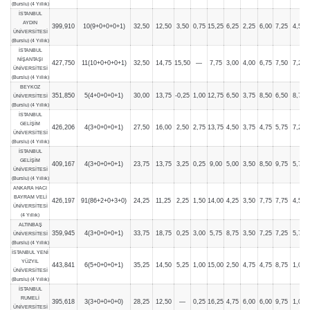
(Burslu) (4 Yıllık)
İSTANBUL
AYDIN
399,910
10(9+0+0+0+1)
32,50
12,50
3,50
0,75
15,25
6,25
2,25
6,00
7,25
4,50
ÜNİVERSİTESİ
(Burslu) (4 Yıllık)
İSTANBUL
NİŞANTAŞI
427,750
11(10+0+0+0+1)
32,50
14,75
15,50
—
7,75
3,00
4,00
6,75
7,50
7,25
ÜNİVERSİTESİ
(Burslu) (4 Yıllık)
BEYKOZ
351,850
5(4+0+0+0+1)
30,00
13,75
-0,25
1,00
12,75
6,50
3,75
8,50
6,50
8,75
ÜNİVERSİTESİ
(Burslu) (4 Yıllık)
İSTANBUL
GELİŞİM
426,206
4(3+0+0+0+1)
27,50
16,00
2,50
2,75
13,75
4,50
3,75
4,75
5,75
7,25
ÜNİVERSİTESİ
(Burslu) (4 Yıllık)
İSTANBUL
GELİŞİM
409,167
4(3+0+0+0+1)
23,75
13,75
3,25
0,25
9,00
5,00
3,50
8,50
9,75
5,75
ÜNİVERSİTESİ
(Burslu) (4 Yıllık)
ANKARA HACI
BAYRAM VELİ
426,197
91(86+2+0+3+0)
24,25
11,25
2,25
1,50
14,00
4,25
3,50
7,75
7,75
4,50
ÜNİVERSİTESİ
(4 Yıllık)
ALTINBAŞ
359,945
4(3+0+0+0+1)
33,75
18,75
0,25
3,00
5,75
8,75
3,50
7,25
7,25
5,75
ÜNİVERSİTESİ
(Burslu) (4 Yıllık)
İSTANBUL YENİ
YÜZYIL
443,841
6(5+0+0+0+1)
35,25
14,50
5,25
1,00
15,00
2,50
4,75
4,75
8,75
1,00
ÜNİVERSİTESİ
(Burslu) (4 Yıllık)
İSTANBUL
RUMELİ
395,618
3(3+0+0+0+0)
28,25
12,50
—
0,25
16,25
4,75
6,00
6,00
9,75
1,00
ÜNİVERSİTESİ