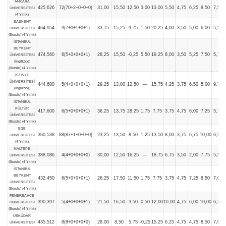
ANKARA
425,626
72(70+2+0+0+0)
31,00
15,50
12,50
3,00
13,00
5,50
4,75
6,25
8,50
7,50
ÜNİVERSİTESİ
(4 Yıllık)
BAŞKENT
464,954
9(7+0+1+0+1)
33,75
15,25
9,75
1,50
20,25
4,00
3,50
5,00
6,00
5,50
ÜNİVERSİTESİ
(Burslu) (4 Yıllık)
İSTANBUL
BEYKENT
474,560
6(5+0+0+0+1)
28,25
15,50
-0,25
5,50
19,25
8,00
3,50
5,25
7,50
5,75
ÜNİVERSİTESİ
(İngilizce)
(Burslu) (4 Yıllık)
İSTİNYE
ÜNİVERSİTESİ
444,600
5(4+0+0+0+1)
29,25
13,00
12,50
—
15,75
4,25
3,75
6,50
5,00
9,75
(İngilizce)
(Burslu) (4 Yıllık)
İSTANBUL
KÜLTÜR
417,600
6(5+0+0+0+1)
36,25
13,75
28,25
1,75
7,75
3,75
4,75
6,00
7,25
5,75
ÜNİVERSİTESİ
(Burslu) (4 Yıllık)
EGE
360,538
88(87+1+0+0+0)
23,25
13,50
8,50
1,25
13,50
8,00
3,75
6,75
10,00
6,50
ÜNİVERSİTESİ
(4 Yıllık)
MALTEPE
388,086
4(4+0+0+0+0)
30,00
12,50
16,25
—
18,75
6,75
3,50
2,00
7,75
5,50
ÜNİVERSİTESİ
(Burslu) (4 Yıllık)
İSTANBUL
BEYKENT
432,450
6(5+0+0+0+1)
26,25
17,50
11,50
1,75
7,75
3,75
4,75
7,25
8,50
7,00
ÜNİVERSİTESİ
(Burslu) (4 Yıllık)
FENERBAHÇE
390,397
5(4+0+0+0+1)
21,50
16,50
3,50
0,50
12,00
10,00
4,75
6,00
10,00
6,25
ÜNİVERSİTESİ
(Burslu) (4 Yıllık)
ÜSKÜDAR
435,512
8(8+0+0+0+0)
28,00
8,50
5,75
-0,25
15,25
6,25
4,75
4,75
8,50
7,00
ÜNİVERSİTESİ