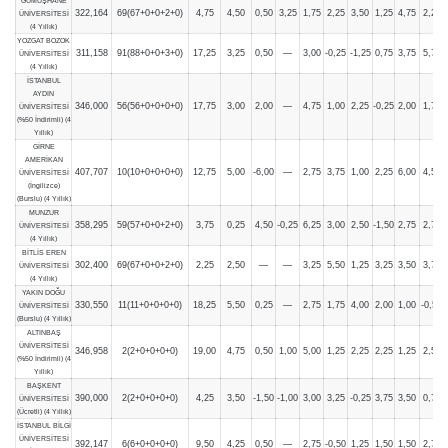
GÜMÜŞHANE
322,164
69(67+0+0+2+0)
4,75
4,50
0,50
3,25
1,75
2,25
3,50
1,25
4,75
2,25
ÜNİVERSİTESİ
(4 Yıllık)
YOZGAT BOZOK
311,158
91(88+0+0+3+0)
17,25
3,25
0,50
—
3,00
-0,25
-1,25
0,75
3,75
5,75
ÜNİVERSİTESİ
(4 Yıllık)
İSTANBUL
AYDIN
346,000
56(56+0+0+0+0)
17,75
3,00
2,00
—
4,75
1,00
2,25
-0,25
2,00
1,75
ÜNİVERSİTESİ
(%50 İndirimli) (4
Yıllık)
GİRNE
AMERİKAN
407,707
10(10+0+0+0+0)
12,75
5,00
-6,00
—
2,75
3,75
1,00
2,25
6,00
4,50
ÜNİVERSİTESİ
(İngilizce)
(Burslu) (4 Yıllık)
MUNZUR
358,295
59(57+0+0+2+0)
3,75
0,25
4,50
-0,25
6,25
3,00
2,50
-1,50
2,75
2,75
ÜNİVERSİTESİ
(4 Yıllık)
BİTLİS EREN
302,400
69(67+0+0+2+0)
2,25
2,50
—
—
3,25
5,50
1,25
3,25
3,50
3,75
ÜNİVERSİTESİ
(4 Yıllık)
YAKIN DOĞU
330,550
11(11+0+0+0+0)
18,25
5,50
0,25
—
2,75
1,75
4,00
2,00
1,00
-0,50
ÜNİVERSİTESİ
(Burslu) (4 Yıllık)
ALTINBAŞ
ÜNİVERSİTESİ
346,958
2(2+0+0+0+0)
19,00
4,75
0,50
1,00
5,00
1,25
2,25
2,25
1,25
2,50
(%50 İndirimli) (4
Yıllık)
BAŞKENT
390,000
2(2+0+0+0+0)
4,25
3,50
-1,50
-1,00
3,00
3,25
-0,25
3,75
3,50
0,75
ÜNİVERSİTESİ
(Ücretli) (4 Yıllık)
İSTANBUL BİLGİ
ÜNİVERSİTESİ
392,147
6(6+0+0+0+0)
9,50
4,25
0,50
—
2,75
-0,50
1,25
1,50
1,50
2,75