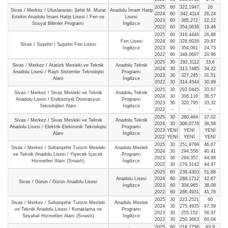
2025
60
322,1947
26
Sivas / Merkez / Uluslararası Şehit M. Murat
Anadolu İmam Hatip
2024
60
342,4114
26,24
Ertekin Anadolu İmam Hatip Lisesi / Fen ve
Lisesi
2023
60
365,272
22,22
Sosyal Bilimler Programı
İngilizce
2022
60
354,0638
19,46
2025
60
318,4446
26,88
Fen Lisesi
2024
90
328,8026
29,87
Sivas / Suşehri / Suşehri Fen Lisesi
İngilizce
2023
90
354,061
24,73
2022
90
348,0697
20,96
2025
30
292,3112
33,6
Sivas / Merkez / Atatürk Mesleki ve Teknik
Anadolu Teknik
2024
30
313,7485
34,22
Anadolu Lisesi / Raylı Sistemler Teknolojisi
Programı
2023
30
327,245
31,51
Alanı
İngilizce
2022
30
314,4544
30,99
2025
30
292,0445
33,67
Sivas / Merkez / Sivas Mesleki ve Teknik
Anadolu Teknik
2024
30
306,116
36,57
Anadolu Lisesi / Endüstriyel Otomasyon
Programı
2023
30
320,795
33,32
Teknolojileri Alanı
İngilizce
2022
–
–
–
2025
30
280,464
37,02
Sivas / Merkez / Sivas Mesleki ve Teknik
Anadolu Teknik
2024
30
306,0776
36,58
Anadolu Lisesi / Elektrik-Elektronik Teknolojisi
Programı
2023
YENİ
YENİ
YENİ
Alanı
İngilizce
2022
YENİ
YENİ
YENİ
2025
30
251,9799
46,67
Sivas / Merkez / Sultanşehir Turizm Mesleki
Anadolu Meslek
2024
30
294,556
40,41
ve Teknik Anadolu Lisesi / Yiyecek İçecek
Programı
2023
30
284,357
44,98
Hizmetleri Alanı (Sınavlı)
İngilizce
2022
30
279,3142
44,97
2025
60
239,4303
51,88
Anadolu Lisesi
2024
60
288,1712
42,67
Sivas / Gürün / Gürün Anadolu Lisesi
İngilizce
2023
60
304,965
38,08
2022
60
286,4931
41,76
2025
30
223,2521
60
Sivas / Merkez / Sultanşehir Turizm Mesleki
Anadolu Meslek
2024
30
275,4935
47,59
ve Teknik Anadolu Lisesi / Konaklama ve
Programı
2023
30
255,152
56,97
Seyahat Hizmetleri Alanı (Sınavlı)
İngilizce
2022
30
250,3663
60,04
2025
60
216,7756
63,9