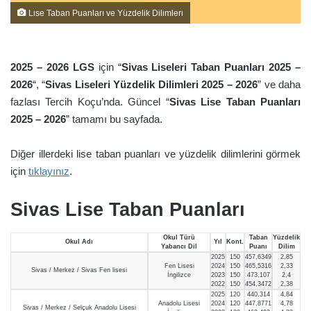
Lise Taban Puanları ve Yüzdelik Dilimleri
2025 – 2026
LGS
için “
Sivas Liseleri Taban Puanları 2025 –
2026
“, “
Sivas Liseleri Yüzdelik Dilimleri 2025 – 2026
” ve daha
fazlası Tercih Koçu’nda. Güncel “
Sivas Lise Taban Puanları
2025 – 2026
” tamamı bu sayfada.
Diğer illerdeki lise taban puanları ve yüzdelik dilimlerini görmek
için
tıklayınız
.
Sivas Lise Taban Puanları
Okul Türü
Taban
Yüzdelik
Okul Adı
Yıl
Kont.
Yabancı Dil
Puanı
Dilim
2025
150
457,6349
2,85
Fen Lisesi
2024
150
465,5316
2,33
Sivas / Merkez / Sivas Fen lisesi
İngilizce
2023
150
473,107
2,4
2022
150
454,3472
2,38
2025
120
440,314
4,84
Anadolu Lisesi
2024
120
447,8771
4,78
Sivas / Merkez / Selçuk Anadolu Lisesi