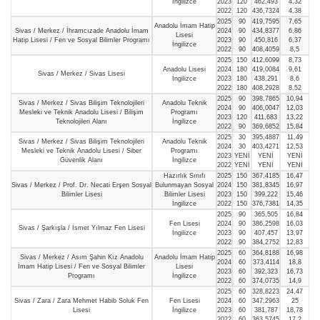
İngilizce
2023
120
462,493
4,32
2022
120
436,7324
4,38
2025
90
419,7595
7,65
Anadolu İmam Hatip
Sivas / Merkez / İhramcızade Anadolu İmam
2024
90
434,8377
6,86
Lisesi
Hatip Lisesi / Fen ve Sosyal Bilimler Programı
2023
90
450,816
6,37
İngilizce
2022
90
408,4059
8,5
2025
150
412,6099
8,73
Anadolu Lisesi
2024
180
419,0084
9,61
Sivas / Merkez / Sivas Lisesi
İngilizce
2023
180
438,291
8,6
2022
180
408,2928
8,52
2025
90
398,7865
10,94
Sivas / Merkez / Sivas Bilişim Teknolojileri
Anadolu Teknik
2024
90
406,0047
12,03
Mesleki ve Teknik Anadolu Lisesi / Bilişim
Programı
2023
120
411,683
13,22
Teknolojileri Alanı
İngilizce
2022
90
369,6852
15,84
2025
30
395,4887
11,49
Sivas / Merkez / Sivas Bilişim Teknolojileri
Anadolu Teknik
2024
30
403,4271
12,53
Mesleki ve Teknik Anadolu Lisesi / Siber
Programı
2023
YENİ
YENİ
YENİ
Güvenlik Alanı
İngilizce
2022
YENİ
YENİ
YENİ
Hazırlık Sınıfı
2025
150
367,4185
16,47
Sivas / Merkez / Prof. Dr. Necati Erşen Sosyal
Bulunmayan Sosyal
2024
150
381,8345
16,97
Bilimler Lisesi
Bilimler Lisesi
2023
150
399,222
15,46
İngilizce
2022
150
376,7381
14,35
2025
90
365,505
16,84
Fen Lisesi
2024
90
386,2598
16,03
Sivas / Şarkışla / İsmet Yılmaz Fen Lisesi
İngilizce
2023
90
407,457
13,97
2022
90
384,2752
12,83
2025
60
364,8188
16,98
Sivas / Merkez / Asım Şahin Kız Anadolu
Anadolu İmam Hatip
2024
60
373,4114
18,8
İmam Hatip Lisesi / Fen ve Sosyal Bilimler
Lisesi
2023
60
392,323
16,73
Programı
İngilizce
2022
60
374,0735
14,9
2025
60
328,8223
24,47
Sivas / Zara / Zara Mehmet Habib Soluk Fen
Fen Lisesi
2024
60
347,2963
25
Lisesi
İngilizce
2023
60
381,787
18,78
2022
60
363,5745
17,2