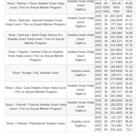
Anadolu İmam Hatip
Sivas / Merkez / Sivas Anadolu İmam Hatip
2024
60
293,36
40,82
Lisesi
Lisesi / Fen ve Sosyal Bilimler Programı
2023
YENİ
YENİ
YENİ
İngilizce
2022
YENİ
YENİ
YENİ
2025
30
207,9372
69,6
Anadolu İmam Hatip
Sivas / Şarkışla / Şarkışla Anadolu İmam
2024
30
184,2676
97,17
Lisesi
Hatip Lisesi / Fen ve Sosyal Bilimler Programı
2023
30
277,244
47,62
İngilizce
2022
30
262,7768
53,13
2025
30
206,068
70,89
Sivas / Şarkışla / Şehit Özgür Gencer Kız
Anadolu İmam Hatip
2024
30
251,3258
58,79
Anadolu İmam Hatip Lisesi / Fen ve Sosyal
Lisesi
2023
30
263,237
53,32
Bilimler Programı
İngilizce
2022
30
274,2604
47,35
2025
24
201,9851
73,82
Sivas / Suşehri / Semiha Yıldırım Anadolu
Anadolu İmam Hatip
2024
24
190,6819
95,15
İmam Hatip Lisesi / Fen ve Sosyal Bilimler
Lisesi
2023
30
197,332
90,87
Programı
İngilizce
2022
40
217,5585
81,63
2025
60
183,5872
87,15
Anadolu Lisesi
2024
60
246,8194
61,19
Sivas / Kangal / Koç Anadolu Lisesi
İngilizce
2023
60
245,071
61,93
2022
60
270,9958
48,93
2025
30
177,4495
90,95
Anadolu İmam Hatip
Sivas / Zara / Zara Anadolu İmam Hatip Lisesi
2024
30
208,0616
85,84
Lisesi
/ Fen ve Sosyal Bilimler Programı
2023
30
205,727
85,96
İngilizce
2022
30
245,3092
63,1
2025
30
168,8344
94,92
Anadolu İmam Hatip
Sivas / Yıldızeli / Yıldızeli Anadolu İmam Hatip
2024
24
183,2055
97,44
Lisesi
Lisesi / Fen ve Sosyal Bilimler Programı
2023
24
171,058
99,01
İngilizce
2022
30
201,4602
91,58
2025
60
147,157
99,41
Anadolu Lisesi
2024
60
187,5387
96,24
Sivas / Yıldızeli / Pamukpınar Anadolu Lisesi
İngilizce
2023
60
221,892
75,47
2022
60
231,4111
72,1