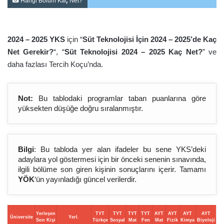
Hangi Bölüm Kaç Net?
2024 – 2025 YKS
için “
Süt Teknolojisi İçin 2024 – 2025’de Kaç
Net Gerekir?
“, “
Süt Teknolojisi 2024 – 2025 Kaç Net?
” ve
daha fazlası Tercih Koçu’nda.
Not:
Bu tablodaki programlar taban puanlarına göre
yüksekten düşüğe doğru sıralanmıştır.
Bilgi
: Bu tabloda yer alan ifadeler bu sene YKS’deki
adaylara yol göstermesi için bir önceki senenin sınavında,
ilgili bölüme son giren kişinin sonuçlarını içerir. Tamamı
YÖK
‘ün yayınladığı güncel verilerdir.
Yerleşen
TYT
TYT
TYT
TYT
AYT
AYT
AYT
AYT
Üniversite
Yerl.
Son Kişi
Türkçe
Sosyal
Mat
Fen
Mat
Fizik
Kimya
Biyoloji