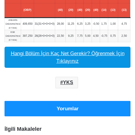
(OBP)
(40)
(20)
(40)
(20)
(40)
(14)
(13)
(13)
ANKARA
409,650
31(31+0+0+0+0)
28,00
11,25
6,25
3,25
-0,50
1,75
1,00
4,75
ÜNİVERSİTESİ
(4 Yıllık)
EGE
397,250
26(26+0+0+0+0)
22,50
9,25
7,75
5,00
4,50
-0,75
0,75
2,50
ÜNİVERSİTESİ
(4 Yıllık)
Hangi Bölüm İçin Kaç Net Gerekir? Öğrenmek İçin
Tıklayınız
YKS
Yorumlar
İlgili Makaleler