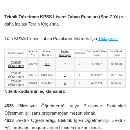
Teknik Öğretmen KPSS Lisans Taban Puanları (Son 7 Yıl)
ve
daha fazlası Tercih Koçu’nda.
Tüm KPSS Lisans Taban Puanlarını Görmek İçin
Tıklayınız.
Atama
Aranan
Toplam
En Düşük Taban
En Yüksek
Kadro Unvanı
Yerleşen
Yılı
Nitelikler
Kontenjan
Puan
Puan
TEKNİK
2022/1
bkz.
2
2
85,28997
86,10834
ÖĞRETMEN
TEKNİK
2021/2
4613,7257
1
1
82,11867
82,11867
ÖĞRETMEN
TEKNİK
2020/1
4536,4613
6
6
76,21759
81,96366
ÖĞRETMEN
Nitelik kodlarının açıklamaları:
4536
Bilgisayar Öğretmenliği veya Bilgisayar Sistemleri
Öğretmenliği lisans programından mezun olmak.
4613
Elektrik Öğretmenliği, Elektrik İşleri Öğretmenliği, Elektrik
Eğitimi lisans programlarının birinden mezun olmak.