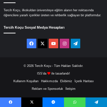
Tercih Koçu, ilkokuldan üniversiteye eğitim alanın her noktasında
öğrencilere yararlı içerikler üreten ve rehberlik sağlayan bir platformdur.
Tercih Koçu Sosyal Medya Hesapları
Facebook
X
YouTube
Instagram
Telegram
© 2026
Tercih Koçu
- Tüm Hakları Saklıdır.
ISS’da
ile tasarlandı!
Kullanım Koşulları
Hakkımızda
Ekibimiz
İçerik Haritası
Reklam ve Sponsorluk
İletişim
Facebook
X
Messenger
WhatsApp
Telegram