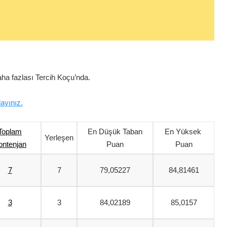
ha fazlası Tercih Koçu’nda.
layınız.
Toplam
En Düşük Taban
En Yüksek
Yerleşen
ontenjan
Puan
Puan
7
7
79,05227
84,81461
3
3
84,02189
85,0157