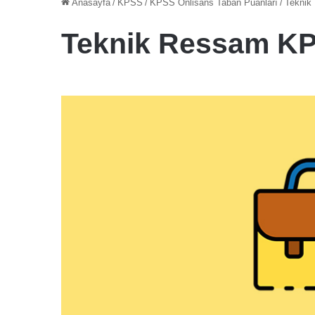
Anasayfa
/
KPSS
/
KPSS Önlisans Taban Puanları
/
Teknik
Teknik Ressam KP