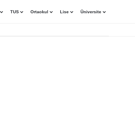
TUS
Ortaokul
Lise
Üniversite