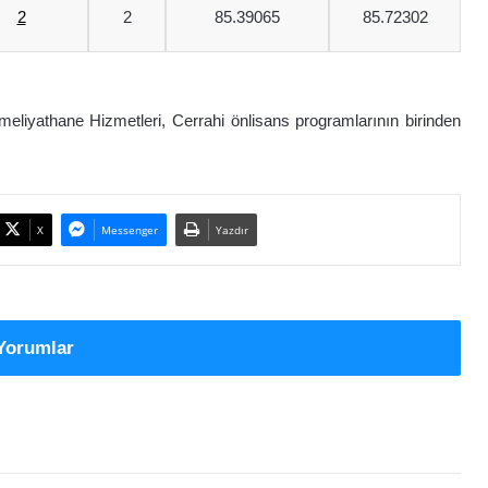
2
2
85.39065
85.72302
Ameliyathane Hizmetleri, Cerrahi önlisans programlarının birinden
X
Messenger
Yazdır
Yorumlar