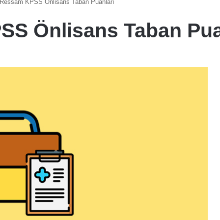
 Ressam KPSS Önlisans Taban Puanları
SS Önlisans Taban Pua