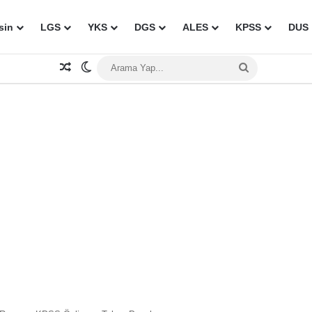
sin
LGS
YKS
DGS
ALES
KPSS
DUS
Rastgele Makale
Dış görünümü değiştir
Arama
Yap...