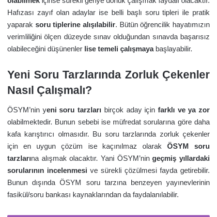
olabilmek
içinse sürekli geriye dönük çalışmak faydalı olacaktır.
Hafızası zayıf olan adaylar ise belli başlı soru tipleri ile pratik
yaparak
soru tiplerine alışılabilir
. Bütün öğrencilik hayatımızın
verimliliğini ölçen düzeyde sınav olduğundan sınavda başarısız
olabileceğini düşünenler
lise temeli çalışmaya
başlayabilir.
Yeni Soru Tarzlarında Zorluk Çekenler
Nasıl Çalışmalı?
ÖSYM’nin y
eni soru tarzları
birçok aday için
farklı ve ya zor
olabilmektedir. Bunun sebebi ise müfredat sorularına göre daha
kafa karıştırıcı olmasıdır. Bu soru tarzlarında zorluk çekenler
için en uygun çözüm ise kaçınılmaz olarak
ÖSYM soru
tarzları
na alışmak olacaktır. Yani ÖSYM’nin
geçmiş yıllardaki
sorularının incelenmesi
ve sürekli çözülmesi fayda getirebilir.
Bunun dışında ÖSYM soru tarzına benzeyen yayınevlerinin
fasikül/soru bankası kaynaklarından da faydalanılabilir.