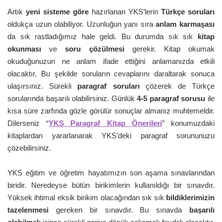
Artık
yeni sisteme göre
hazırlanan YKS’lerin
Türkçe soruları
oldukça uzun olabiliyor. Uzunluğun yanı sıra
anlam karmaşası
da sık rastladığımız hale geldi. Bu durumda sık sık
kitap
okunması
ve
soru çözülmesi
gerekir. Kitap okumak
okuduğunuzun ne anlam ifade ettiğini anlamanızda etkili
olacaktır. Bu şekilde soruların cevaplarını daraltarak sonuca
ulaşırsınız. Sürekli
paragraf soruları
çözerek de Türkçe
sorularında başarılı olabilirsiniz. Günlük
4-5 paragraf sorusu
ile
kısa süre zarfında gözle görülür sonuçlar almanız muhtemeldir.
Dilerseniz “
YKS Paragraf Kitap Önerileri
” konumuzdaki
kitaplardan yararlanarak YKS’deki paragraf sorununuzu
çözebilirsiniz.
YKS eğitim ve öğretim hayatımızın son aşama sınavlarından
biridir. Neredeyse bütün birikimlerin kullanıldığı bir sınavdır.
Yüksek ihtimal eksik birikim olacağından sık sık
bildiklerimizin
tazelenmesi
gereken bir sınavdır. Bu sınavda
başarılı