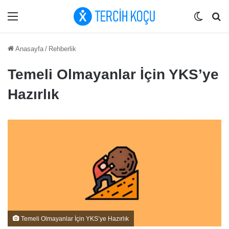
Menü
Dış gö
Ar
Anasayfa
/
Rehberlik
Temeli Olmayanlar İçin YKS’ye
Hazırlık
Temeli Olmayanlar İçin YKS’ye Hazırlık