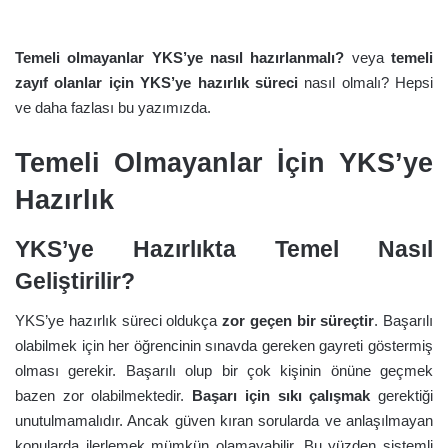
YKS'ye Hazırlıkta Temel
Temeli olmayanlar YKS’ye nasıl hazırlanmalı?
veya
temeli
Nasıl Geliştirilir?
zayıf olanlar için YKS’ye hazırlık süreci
nasıl olmalı? Hepsi
Denemelerde Başarısızım.
ve daha fazlası bu yazımızda.
Nasıl Çalışmalıyım?
Temeli Zayıf Olanlar
Temeli Olmayanlar İçin YKS’ye
YKS'ye Hazırlıkta Ne
Hazırlık
Yapmalı?
Çalışma Programı Nasıl
YKS’ye Hazırlıkta Temel Nasıl
Olmalı?
Geliştirilir?
Türkçe Sorularında Zayıfım
Nasıl Çalışmam Gerek?
YKS’ye hazırlık süreci oldukça
zor geçen bir süreçtir
. Başarılı
olabilmek için her öğrencinin sınavda gereken gayreti göstermiş
Yeni Soru Tarzlarında
Zorluk Çekenler Nasıl
olması gerekir. Başarılı olup bir çok kişinin önüne geçmek
Çalışmalı?
bazen zor olabilmektedir.
Başarı için sıkı çalışmak
gerektiği
unutulmamalıdır. Ancak güven kıran sorularda ve anlaşılmayan
konularda ilerlemek mümkün olamayabilir. Bu yüzden sistemli