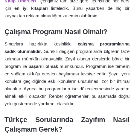
Kitap Önerileri
” içeriğimiz tam size göre. İçerisinde her ders
için
en iyi kitaplar
ı listeledik. Bunu yaparken de hiç bir
kaynaktan reklam almadığımıza emin olabilirsin.
Çalışma Programı Nasıl Olmalı?
Sınavlara hazırlıkta kesinlikle
çalışma programlarına
sadık olunmalıdır
. Sürekli değişen programlarda bilgilerin taze
kalması mümkün olmayabilir. Zayıf olunan derslerde böyle bir
program ile
başarılı olmak
mümkündür. Programın ise temelin
en sağlam olduğu dersten başlaması tavsiye edilir. Şayet yeni
konulara geçildiğinde eski konuların unutulması zor bir ihtimal
olacaktır. Ayrıca bu programların ise düzenlenmesinde yardım
almak etkili olacaktır. Rehber öğretmenleri bu aşamada doğru
yolu göstermede yardımcı olacaktır.
Türkçe Sorularında Zayıfım Nasıl
Çalışmam Gerek?