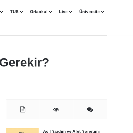
TUS
Ortaokul
Lise
Üniversite
 Gerekir?
Acil Yardım ve Afet Yönetimi