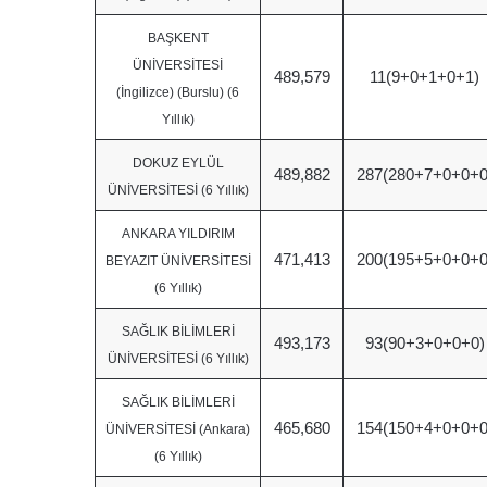
BAŞKENT
ÜNİVERSİTESİ
489,579
11(9+0+1+0+1)
(İngilizce) (Burslu) (6
Yıllık)
DOKUZ EYLÜL
489,882
287(280+7+0+0+0
ÜNİVERSİTESİ (6 Yıllık)
ANKARA YILDIRIM
471,413
200(195+5+0+0+0
BEYAZIT ÜNİVERSİTESİ
(6 Yıllık)
SAĞLIK BİLİMLERİ
493,173
93(90+3+0+0+0)
ÜNİVERSİTESİ (6 Yıllık)
SAĞLIK BİLİMLERİ
465,680
154(150+4+0+0+0
ÜNİVERSİTESİ (Ankara)
(6 Yıllık)