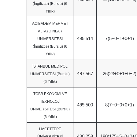
(İngilizce) (Burslu) (6
Yıllık)
ACIBADEM MEHMET
ALİ AYDINLAR
495,514
7(5+0+1+0+1)
ÜNİVERSİTESİ
(İngilizce) (Burslu) (6
Yıllık)
İSTANBUL MEDİPOL
497,567
26(23+0+1+0+2)
ÜNİVERSİTESİ (Burslu)
(6 Yıllık)
TOBB EKONOMİ VE
TEKNOLOJİ
499,500
8(7+0+0+0+1)
ÜNİVERSİTESİ (Burslu)
(6 Yıllık)
HACETTEPE
490,258
180(175+5+0+0+0
ÜNİVERSİTESİ