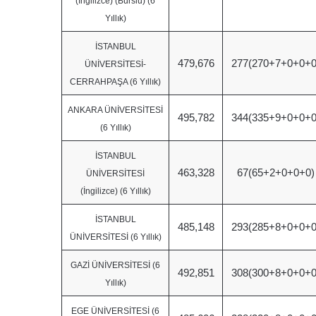
(İngilizce) (Burslu) (6
Yıllık)
İSTANBUL
479,676
277(270+7+0+0+0
ÜNİVERSİTESİ-
CERRAHPAŞA (6 Yıllık)
ANKARA ÜNİVERSİTESİ
495,782
344(335+9+0+0+0
(6 Yıllık)
İSTANBUL
463,328
67(65+2+0+0+0)
ÜNİVERSİTESİ
(İngilizce) (6 Yıllık)
İSTANBUL
485,148
293(285+8+0+0+0
ÜNİVERSİTESİ (6 Yıllık)
GAZİ ÜNİVERSİTESİ (6
492,851
308(300+8+0+0+0
Yıllık)
EGE ÜNİVERSİTESİ (6