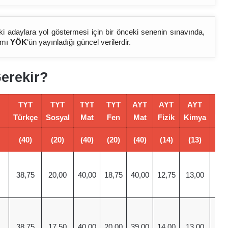
ki adaylara yol göstermesi için bir önceki senenin sınavında,
mamı
YÖK
‘ün yayınladığı güncel verilerdir.
Gerekir?
TYT
TYT
TYT
TYT
AYT
AYT
AYT
A
Türkçe
Sosyal
Mat
Fen
Mat
Fizik
Kimya
Biyo
(40)
(20)
(40)
(20)
(40)
(14)
(13)
(1
38,75
20,00
40,00
18,75
40,00
12,75
13,00
13
38,75
17,50
40,00
20,00
39,00
14,00
13,00
13