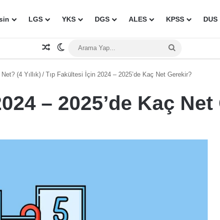
sin
LGS
YKS
DGS
ALES
KPSS
DUS
Rastgele Makale
Dış görünümü değiştir
Arama
Yap...
et? (4 Yıllık)
/
Tıp Fakültesi İçin 2024 – 2025’de Kaç Net Gerekir?
 2024 – 2025’de Kaç Net