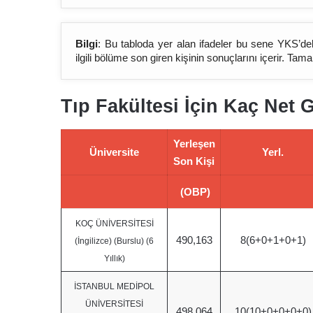
Bilgi
: Bu tabloda yer alan ifadeler bu sene YKS’de
ilgili bölüme son giren kişinin sonuçlarını içerir. Ta
Tıp Fakültesi İçin Kaç Net 
Yerleşen
Üniversite
Yerl.
Son Kişi
(OBP)
KOÇ ÜNİVERSİTESİ
490,163
8(6+0+1+0+1)
(İngilizce) (Burslu) (6
Yıllık)
İSTANBUL MEDİPOL
ÜNİVERSİTESİ
498,064
10(10+0+0+0+0)