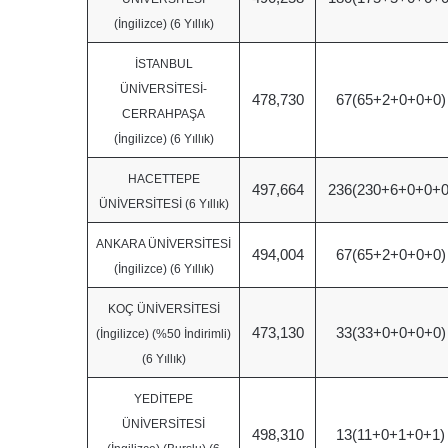
(İngilizce) (6 Yıllık)
İSTANBUL
ÜNİVERSİTESİ-
478,730
67(65+2+0+0+0)
CERRAHPAŞA
(İngilizce) (6 Yıllık)
HACETTEPE
497,664
236(230+6+0+0+0
ÜNİVERSİTESİ (6 Yıllık)
ANKARA ÜNİVERSİTESİ
494,004
67(65+2+0+0+0)
(İngilizce) (6 Yıllık)
KOÇ ÜNİVERSİTESİ
473,130
33(33+0+0+0+0)
(İngilizce) (%50 İndirimli)
(6 Yıllık)
YEDİTEPE
ÜNİVERSİTESİ
498,310
13(11+0+1+0+1)