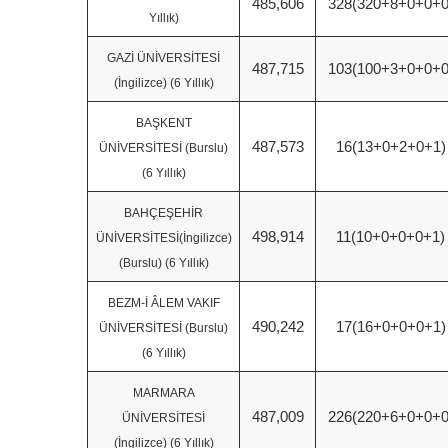
485,606
328(320+8+0+0+0
Yıllık)
GAZİ ÜNİVERSİTESİ
487,715
103(100+3+0+0+0
(İngilizce) (6 Yıllık)
BAŞKENT
487,573
16(13+0+2+0+1)
ÜNİVERSİTESİ (Burslu)
(6 Yıllık)
BAHÇEŞEHİR
498,914
11(10+0+0+0+1)
ÜNİVERSİTESİ(İngilizce)
(Burslu) (6 Yıllık)
BEZM-İ ÂLEM VAKIF
490,242
17(16+0+0+0+1)
ÜNİVERSİTESİ (Burslu)
(6 Yıllık)
MARMARA
487,009
226(220+6+0+0+0
ÜNİVERSİTESİ
(İngilizce) (6 Yıllık)