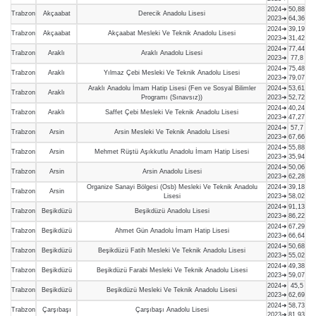
2024➜
50,88
Trabzon
Akçaabat
Derecik Anadolu Lisesi
2023➜
64,36
2024➜
39,19
Trabzon
Akçaabat
Akçaabat Mesleki Ve Teknik Anadolu Lisesi
2023➜
31,42
2024➜
77,44
Trabzon
Araklı
Araklı Anadolu Lisesi
2023➜
77,8
2024➜
75,48
Trabzon
Araklı
Yılmaz Çebi Mesleki Ve Teknik Anadolu Lisesi
2023➜
79,07
Araklı Anadolu İmam Hatip Lisesi (Fen ve Sosyal Bilimler
2024➜
53,61
Trabzon
Araklı
Programı (Sınavsız))
2023➜
52,72
2024➜
40,24
Trabzon
Araklı
Saffet Çebi Mesleki Ve Teknik Anadolu Lisesi
2023➜
47,27
2024➜
57,7
Trabzon
Arsin
Arsin Mesleki Ve Teknik Anadolu Lisesi
2023➜
67,66
2024➜
55,88
Trabzon
Arsin
Mehmet Rüştü Aşıkkutlu Anadolu İmam Hatip Lisesi
2023➜
35,94
2024➜
50,06
Trabzon
Arsin
Arsin Anadolu Lisesi
2023➜
62,28
Organize Sanayi Bölgesi (Osb) Mesleki Ve Teknik Anadolu
2024➜
39,18
Trabzon
Arsin
Lisesi
2023➜
58,02
2024➜
91,13
Trabzon
Beşikdüzü
Beşikdüzü Anadolu Lisesi
2023➜
86,22
2024➜
67,29
Trabzon
Beşikdüzü
Ahmet Gün Anadolu İmam Hatip Lisesi
2023➜
66,64
2024➜
50,68
Trabzon
Beşikdüzü
Beşikdüzü Fatih Mesleki Ve Teknik Anadolu Lisesi
2023➜
55,02
2024➜
49,38
Trabzon
Beşikdüzü
Beşikdüzü Farabi Mesleki Ve Teknik Anadolu Lisesi
2023➜
59,07
2024➜
45,5
Trabzon
Beşikdüzü
Beşikdüzü Mesleki Ve Teknik Anadolu Lisesi
2023➜
62,69
2024➜
58,73
Trabzon
Çarşıbaşı
Çarşıbaşı Anadolu Lisesi
2023➜
81,93