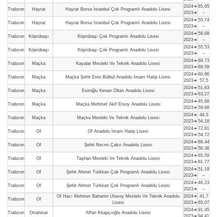
2024➜
65,65
Trabzon
Hayrat
Hayrat Borsa İstanbul Çok Programlı Anadolu Lisesi
2023➜
–
2024➜
55,74
Trabzon
Hayrat
Hayrat Borsa İstanbul Çok Programlı Anadolu Lisesi
2023➜
–
2024➜
58,68
Trabzon
Köprübaşı
Köprübaşı Çok Programlı Anadolu Lisesi
2023➜
–
2024➜
55,53
Trabzon
Köprübaşı
Köprübaşı Çok Programlı Anadolu Lisesi
2023➜
–
2024➜
69,73
Trabzon
Maçka
Kayalar Mesleki Ve Teknik Anadolu Lisesi
2023➜
69,59
2024➜
60,86
Trabzon
Maçka
Maçka Şehit Eren Bülbül Anadolu İmam Hatip Lisesi
2023➜
57,5
2024➜
51,63
Trabzon
Maçka
Esiroğlu Kenan Oltan Anadolu Lisesi
2023➜
63,27
2024➜
45,68
Trabzon
Maçka
Maçka Mehmet Akif Ersoy Anadolu Lisesi
2023➜
59,68
2024➜
44,5
Trabzon
Maçka
Maçka Mesleki Ve Teknik Anadolu Lisesi
2023➜
54,18
2024➜
72,81
Trabzon
Of
Of Anadolu İmam Hatip Lisesi
2023➜
54,72
2024➜
68,44
Trabzon
Of
Şehit Necmi Çakır Anadolu Lisesi
2023➜
58,36
2024➜
65,59
Trabzon
Of
Taşhan Mesleki Ve Teknik Anadolu Lisesi
2023➜
61,77
2024➜
51,19
Trabzon
Of
Şehit Ahmet Türkkan Çok Programlı Anadolu Lisesi
2023➜
–
2024➜
46,23
Trabzon
Of
Şehit Ahmet Türkkan Çok Programlı Anadolu Lisesi
2023➜
–
Of Hacı Mehmet Bahattin Ulusoy Mesleki Ve Teknik Anadolu
2024➜
41,7
Trabzon
Of
Lisesi
2023➜
65,07
2024➜
91,45
Trabzon
Ortahisar
Affan Kitapçıoğlu Anadolu Lisesi
2023➜
94,41