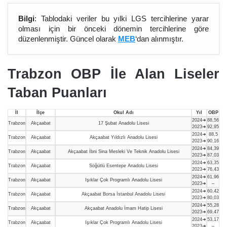
Bilgi
: Tablodaki veriler bu yılki LGS tercihlerine yarar
olması için bir önceki dönemin tercihlerine göre
düzenlenmiştir. Güncel olarak
MEB
‘dan alınmıştır.
Trabzon OBP İle Alan Liseler
Taban Puanları
İl
İlçe
Okul
Adı
Yıl
OBP
2024➜
88,56
Trabzon
Akçaabat
17 Şubat Anadolu Lisesi
2023➜
92,95
2024➜
88,5
Trabzon
Akçaabat
Akçaabat Yıldızlı Anadolu Lisesi
2023➜
90,16
2024➜
84,39
Trabzon
Akçaabat
Akçaabat İbni Sina Mesleki Ve Teknik Anadolu Lisesi
2023➜
87,03
2024➜
63,35
Trabzon
Akçaabat
Söğütlü Esentepe Anadolu Lisesi
2023➜
76,43
2024➜
61,96
Trabzon
Akçaabat
Işıklar Çok Programlı Anadolu Lisesi
2023➜
–
2024➜
60,42
Trabzon
Akçaabat
Akçaabat Borsa İstanbul Anadolu Lisesi
2023➜
80,03
2024➜
55,28
Trabzon
Akçaabat
Akçaabat Anadolu İmam Hatip Lisesi
2023➜
69,47
2024➜
53,17
Trabzon
Akçaabat
Işıklar Çok Programlı Anadolu Lisesi
2023➜
–