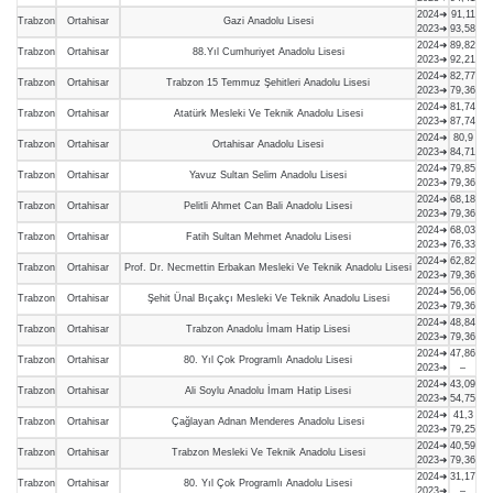
2024➜
91,11
Trabzon
Ortahisar
Gazi Anadolu Lisesi
2023➜
93,58
2024➜
89,82
Trabzon
Ortahisar
88.Yıl Cumhuriyet Anadolu Lisesi
2023➜
92,21
2024➜
82,77
Trabzon
Ortahisar
Trabzon 15 Temmuz Şehitleri Anadolu Lisesi
2023➜
79,36
2024➜
81,74
Trabzon
Ortahisar
Atatürk Mesleki Ve Teknik Anadolu Lisesi
2023➜
87,74
2024➜
80,9
Trabzon
Ortahisar
Ortahisar Anadolu Lisesi
2023➜
84,71
2024➜
79,85
Trabzon
Ortahisar
Yavuz Sultan Selim Anadolu Lisesi
2023➜
79,36
2024➜
68,18
Trabzon
Ortahisar
Pelitli Ahmet Can Bali Anadolu Lisesi
2023➜
79,36
2024➜
68,03
Trabzon
Ortahisar
Fatih Sultan Mehmet Anadolu Lisesi
2023➜
76,33
2024➜
62,82
Trabzon
Ortahisar
Prof. Dr. Necmettin Erbakan Mesleki Ve Teknik Anadolu Lisesi
2023➜
79,36
2024➜
56,06
Trabzon
Ortahisar
Şehit Ünal Bıçakçı Mesleki Ve Teknik Anadolu Lisesi
2023➜
79,36
2024➜
48,84
Trabzon
Ortahisar
Trabzon Anadolu İmam Hatip Lisesi
2023➜
79,36
2024➜
47,86
Trabzon
Ortahisar
80. Yıl Çok Programlı Anadolu Lisesi
2023➜
–
2024➜
43,09
Trabzon
Ortahisar
Ali Soylu Anadolu İmam Hatip Lisesi
2023➜
54,75
2024➜
41,3
Trabzon
Ortahisar
Çağlayan Adnan Menderes Anadolu Lisesi
2023➜
79,25
2024➜
40,59
Trabzon
Ortahisar
Trabzon Mesleki Ve Teknik Anadolu Lisesi
2023➜
79,36
2024➜
31,17
Trabzon
Ortahisar
80. Yıl Çok Programlı Anadolu Lisesi
2023➜
–