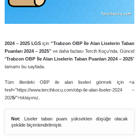
2024 – 202
5
LGS
için
“Trabzon OBP İle Alan
Liselerin Taban
Puanları 2024 – 202
5
”
ve daha fazlası Tercih Koçu’nda. Güncel
“
Trabzon OBP İle Alan
Liselerin Taban Puanları 2024 – 202
5
”
tamamı bu sayfada.
Tüm illerdeki OBP ile alan liseleri görmek için <a
href="https://www.tercihkocu.com/obp-ile-alan-liseler-2024 –
202
5
/”>tıklayınız.
Not:
Liseler taban puanı yüksekten düşüğe olacak
şekilde biçimlendirilmiştir.