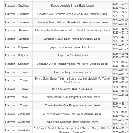
2024➜
17,64
Trabzon
Ortahisar
Kanuni Anadolu İmam Hatip Lisesi
2023➜
51,14
2024➜
72,55
Trabzon
Sürmene
Cevdet Cavit Şenkaya Mesleki Ve Teknik Anadolu Lisesi
2023➜
70,19
2024➜
56,06
Trabzon
Sürmene
Sürmene Türk Telekom Mesleki Ve Teknik Anadolu Lisesi
2023➜
62,86
2024➜
48,08
Trabzon
Sürmene
Sürmene Şehit Muhammet Yıldız Anadolu İmam Hatip Lisesi
2023➜
57,35
2024➜
44,75
Trabzon
Sürmene
Sürmene Hasan Sadri Yetmişbir Anadolu Lisesi
2023➜
57,16
2024➜
63,43
Trabzon
Şalpazarı
Şalpazarı Anadolu İmam Hatip Lisesi
2023➜
64,44
2024➜
56,01
Trabzon
Şalpazarı
Şalpazarı Anadolu Lisesi
2023➜
72,57
2024➜
54,39
Trabzon
Şalpazarı
Şalpazarı Ayten Yılmaz Mesleki Ve Teknik Anadolu Lisesi
2023➜
58,17
2024➜
81,36
Trabzon
Tonya
Trabzon Tonya Anadolu Lisesi
2023➜
83,74
Tonya Şehit Soner Yıldırım Borsa İstanbul Mesleki Ve Teknik
2024➜
58,74
Trabzon
Tonya
Anadolu Lisesi
2023➜
67,66
2024➜
55,53
Trabzon
Tonya
Tonya Anadolu İmam Hatip Lisesi
2023➜
60,87
2024➜
48,61
Trabzon
Tonya
Tonya Atatürk Çok Programlı Anadolu Lisesi
2023➜
–
2024➜
46,84
Trabzon
Tonya
Tonya Atatürk Çok Programlı Anadolu Lisesi
2023➜
–
2024➜
68,02
Trabzon
Vakfıkebir
Ömer Nakkaş Mesleki Ve Teknik Anadolu Lisesi
2023➜
65,46
2024➜
54,24
Trabzon
Vakfıkebir
Vakfıkebir Gülbahar Hatun Anadolu Lisesi
2023➜
57,99
Vakfıkebir Anadolu İmam Hatip Lisesi (Fen ve Sosyal Bilimler
2024➜
50,84
Trabzon
Vakfıkebir
Programı (Sınavsız))
2023➜
62,45