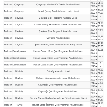
2024➜
51,62
Trabzon
Çarşıbaşı
Çarşıbaşı Mesleki Ve Teknik Anadolu Lisesi
2023➜
73,52
2024➜
47,95
Trabzon
Çarşıbaşı
İsmail Çavuş Anadolu İmam Hatip Lisesi
2023➜
74,07
2024➜
–
Trabzon
Çaykara
Çaykara Çok Programlı Anadolu Lisesi
2023➜
–
2024➜
71,79
Trabzon
Çaykara
Cevdet Sunay Mesleki Ve Teknik Anadolu Lisesi
2023➜
68,59
2024➜
64,6
Trabzon
Çaykara
Çaykara Çok Programlı Anadolu Lisesi
2023➜
–
2024➜
62,37
Trabzon
Çaykara
Çaykara Anadolu Lisesi
2023➜
67,8
2024➜
49,49
Trabzon
Çaykara
Şehit Ahmet Çamur Anadolu İmam Hatip Lisesi
2023➜
66,65
2024➜
60,85
Trabzon
Dernekpazarı
Hasan Cansız Kom Çok Programlı Anadolu Lisesi
2023➜
–
2024➜
55,3
Trabzon
Dernekpazarı
Hasan Cansız Kom Çok Programlı Anadolu Lisesi
2023➜
–
2024➜
0
Trabzon
Dernekpazarı
Hasan Cansız Kom Çok Programlı Anadolu Lisesi
2023➜
–
2024➜
74,83
Trabzon
Düzköy
Düzköy Anadolu Lisesi
2023➜
74,19
2024➜
62,15
Trabzon
Düzköy
Mehmet Akkaya Anadolu İmam Hatip Lisesi
2023➜
56,6
2024➜
40,8
Trabzon
Düzköy
Çayırbağı Çok Programlı Anadolu Lisesi
2023➜
–
2024➜
38,72
Trabzon
Düzköy
Çayırbağı Çok Programlı Anadolu Lisesi
2023➜
–
2024➜
38,04
Trabzon
Düzköy
Düzköy Nazım Kayhan Mesleki Ve Teknik Anadolu Lisesi
2023➜
54,67
2024➜
81,46
Trabzon
Hayrat
Hayrat Borsa İstanbul Çok Programlı Anadolu Lisesi
2023➜
–