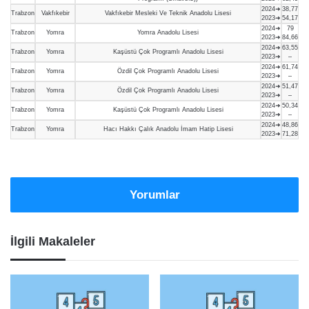
2024➜
38,77
Trabzon
Vakfıkebir
Vakfıkebir Mesleki Ve Teknik Anadolu Lisesi
2023➜
54,17
2024➜
79
Trabzon
Yomra
Yomra Anadolu Lisesi
2023➜
84,66
2024➜
63,55
Trabzon
Yomra
Kaşüstü Çok Programlı Anadolu Lisesi
2023➜
–
2024➜
61,74
Trabzon
Yomra
Özdil Çok Programlı Anadolu Lisesi
2023➜
–
2024➜
51,47
Trabzon
Yomra
Özdil Çok Programlı Anadolu Lisesi
2023➜
–
2024➜
50,34
Trabzon
Yomra
Kaşüstü Çok Programlı Anadolu Lisesi
2023➜
–
2024➜
48,86
Trabzon
Yomra
Hacı Hakkı Çalık Anadolu İmam Hatip Lisesi
2023➜
71,28
Yorumlar
İlgili Makaleler