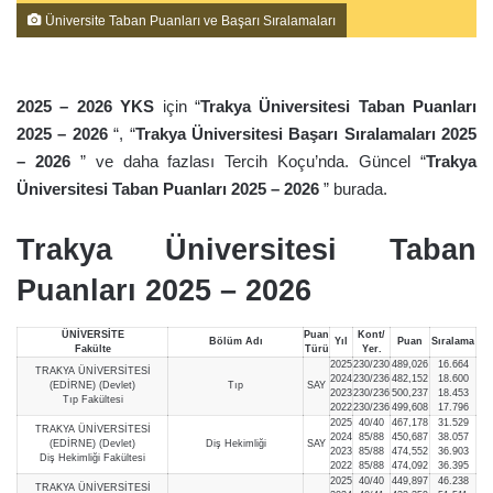
Üniversite Taban Puanları ve Başarı Sıralamaları
2025 – 2026 YKS
için “
Trakya Üniversitesi Taban Puanları
2025 – 2026
“, “
Trakya Üniversitesi Başarı Sıralamaları 2025
– 2026
” ve daha fazlası Tercih Koçu’nda. Güncel “
Trakya
Üniversitesi Taban Puanları 2025 – 2026
” burada.
Trakya Üniversitesi Taban
Puanları 2025 – 2026
ÜNİVERSİTE
Puan
Kont/
Bölüm Adı
Yıl
Puan
Sıralama
Fakülte
Türü
Yer.
2025
230/230
489,026
16.664
TRAKYA ÜNİVERSİTESİ
2024
230/236
482,152
18.600
(EDİRNE) (Devlet)
Tıp
SAY
2023
230/236
500,237
18.453
Tıp Fakültesi
2022
230/236
499,608
17.796
2025
40/40
467,178
31.529
TRAKYA ÜNİVERSİTESİ
2024
85/88
450,687
38.057
(EDİRNE) (Devlet)
Diş Hekimliği
SAY
2023
85/88
474,552
36.903
Diş Hekimliği Fakültesi
2022
85/88
474,092
36.395
2025
40/40
449,897
46.238
TRAKYA ÜNİVERSİTESİ