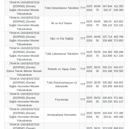
TRAKYA ÜNİVERSİTESİ
(EDİRNE) (Devlet)
2025
40/40
347,934
411.350
Tıbbi Görüntüleme Teknikleri
TYT
Sağlık Hizmetleri Meslek
2024
70
332,37
540.360
Yüksekokulu
TRAKYA ÜNİVERSİTESİ
(EDİRNE) (Devlet)
2025
45/45
346,53
420.802
İlk ve Acil Yardım
TYT
Sağlık Hizmetleri Meslek
2024
75
336,122
510.101
Yüksekokulu
TRAKYA ÜNİVERSİTESİ
(EDİRNE) (Devlet)
2025
40/40
337,714
483.766
Ağız ve Diş Sağlığı
TYT
Sağlık Hizmetleri Meslek
2024
50
328,468
573.903
Yüksekokulu
TRAKYA ÜNİVERSİTESİ
(EDİRNE) (Devlet)
2025
50/50
334,383
509.289
Tıbbi Laboratuvar Teknikleri
TYT
Sağlık Hizmetleri Meslek
2024
70
323,806
617.100
Yüksekokulu
TRAKYA ÜNİVERSİTESİ
(EDİRNE) (Devlet)
2025
30/31
330,221
543.417
Robotik ve Yapay Zeka
TYT
Edirne Teknik Bilimler Meslek
2024
30
333,186
533.585
Yüksekokulu
TRAKYA ÜNİVERSİTESİ
(EDİRNE) (Devlet)
Tıbbi Dokümantasyon ve
2025
30/30
330,082
544.602
TYT
Sağlık Hizmetleri Meslek
Sekreterlik
2024
65
320,459
649.823
Yüksekokulu
TRAKYA ÜNİVERSİTESİ
(EDİRNE) (Devlet)
2025
50/52
326,915
571.661
Fizyoterapi
TYT
Sağlık Hizmetleri Meslek
2024
50
320,335
651.127
Yüksekokulu
TRAKYA ÜNİVERSİTESİ
(EDİRNE) (Devlet)
2025
50/50
326,834
572.390
Ameliyathane Hizmetleri
TYT
Sağlık Hizmetleri Meslek
2024
50
320,91
645.345
Yüksekokulu
TRAKYA ÜNİVERSİTESİ
(EDİRNE) (Devlet)
2025
30/31
323,028
606.810