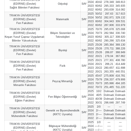
2024
40/42
278,349
349.813
(EDİRNE) (Devlet)
Odyoloji
SAY
2023
60/62
295,333
345.935
Sağlık Bilimleri Fakültesi
2022
60/62
293,639
314.082
2025
50/52
297,63
317.615
TRAKYA ÜNİVERSİTESİ
2024
50/52
282,971
329.132
(EDİRNE) (Devlet)
Matematik
SAY
2023
60/62
304,943
309.531
Fen Fakültesi
2022
60/62
287,906
333.979
TRAKYA ÜNİVERSİTESİ
2025
70/70
295,678
325.008
(EDİRNE) (Devlet)
Bilişim Sistemleri ve
2024
70/73
282,584
330.740
SAY
Keşan Yusuf Çapraz Uygulamalı
Teknolojileri
2023
60/62
305,117
308.920
Bilimler Yüksekokulu
2022
60/62
290,266
325.634
2025
25/26
285,364
369.130
TRAKYA ÜNİVERSİTESİ
2024
25/26
270,711
388.226
(EDİRNE) (Devlet)
Biyoloji
SAY
2023
25/26
289,87
368.949
Fen Fakültesi
2022
20/21
279,04
367.862
2025
20/21
277,301
408.780
TRAKYA ÜNİVERSİTESİ
2024
20/21
266,21
414.449
(EDİRNE) (Devlet)
Fizik
SAY
2023
20/22
280,657
411.698
Fen Fakültesi
2022
20/21
263,355
440.551
2025
45/47
275,809
416.781
TRAKYA ÜNİVERSİTESİ
2024
75/79
256,337
479.906
(EDİRNE) (Devlet)
Peyzaj Mimarlığı
SAY
2023
70/73
265,996
494.165
Mimarlık Fakültesi
2022
70/72
251,465
511.220
2025
10/2
Dolmadı
Dolmadı
TRAKYA ÜNİVERSİTESİ
2024
40/5
Dolmadı
Dolmadı
(EDİRNE) (Devlet)
Fen Bilgisi Öğretmenliği
SAY
2023
40/39
Dolmadı
Dolmadı
Eğitim Fakültesi
2022
30/31
298,646
297.749
2025
2/0
—
—
TRAKYA ÜNİVERSİTESİ
Genetik ve Biyomühendislik
2024
2/—-
Dolmadı
Dolmadı
(EDİRNE) (Devlet)
SAY
(KKTC Uyruklu)
2023
2/—-
Dolmadı
Dolmadı
Mühendislik Fakültesi
2022
2/—-
Dolmadı
Dolmadı
2025
1/0
—
—
TRAKYA ÜNİVERSİTESİ
Bilgisayar Mühendisliği
2024
—-/—-
—-
—-
(EDİRNE) (Devlet)
SAY
(KKTC Uyruklu)
2023
—-/—-
—-
—-