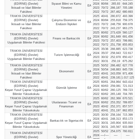
(EDİRNE) (Devlet)
Siyaset Bilimi ve Kamu
2024
80/84
265,93
644.245
EA
İktisadi ve İdari Bilimler
Yönetimi
2023
70/72
266,187
705.188
Fakültesi
2022
70/72
267,462
680.693
TRAKYA ÜNİVERSİTESİ
2025
40/41
280,872
493.399
(EDİRNE) (Devlet)
Çalışma Ekonomisi ve
2024
80/84
255,818
759.375
EA
İktisadi ve İdari Bilimler
Endüstri İlişkileri
2023
70/72
248,759
900.678
Fakültesi
2022
70/72
243,237
963.275
2025
80/82
273,429
560.127
TRAKYA ÜNİVERSİTESİ
2024
80/82
261,649
691.456
(EDİRNE) (Devlet)
Finans ve Bankacılık
EA
2023
70/72
257,403
799.891
Uygulamalı Bilimler Fakültesi
2022
70/72
251,758
855.953
2025
35/36
266,885
623.738
TRAKYA ÜNİVERSİTESİ
2024
35/37
258,943
722.617
(EDİRNE) (Devlet)
Turizm İşletmeciliği
EA
2023
30/32
252,979
850.417
Uygulamalı Bilimler Fakültesi
2022
30/31
250,19
875.262
TRAKYA ÜNİVERSİTESİ
2025
50/52
266,482
627.778
(EDİRNE) (Devlet)
2024
50/54
248,883
845.726
Ekonometri
EA
İktisadi ve İdari Bilimler
2023
40/41
243,059
971.406
Fakültesi
2022
40/41
239,181
1.017.125
TRAKYA ÜNİVERSİTESİ
2025
60/61
264,964
643.414
(EDİRNE) (Devlet)
2024
60/63
259,081
721.013
Gümrük İşletme
EA
Keşan Yusuf Çapraz Uygulamalı
2023
60/62
260,125
769.723
Bilimler Yüksekokulu
2022
60/62
265,149
704.765
TRAKYA ÜNİVERSİTESİ
2025
60/62
262,369
670.521
(EDİRNE) (Devlet)
Uluslararası Ticaret ve
2024
60/62
253,352
789.657
EA
Keşan Yusuf Çapraz Uygulamalı
Finansman
2023
40/42
252,371
857.577
Bilimler Yüksekokulu
2022
40/41
251,197
862.853
TRAKYA ÜNİVERSİTESİ
2025
30/30
258,164
715.399
(EDİRNE) (Devlet)
2024
40/41
248,313
853.173
Bankacılık ve Sigortacılık
EA
Keşan Yusuf Çapraz Uygulamalı
2023
30/31
245,904
935.910
Bilimler Yüksekokulu
2022
30/31
245,567
933.089
2025
50/52
254,075
760.811
TRAKYA ÜNİVERSİTESİ
2024
—-/—-
—-
—-
(EDİRNE) (Devlet)
Spor Yöneticiliği
EA