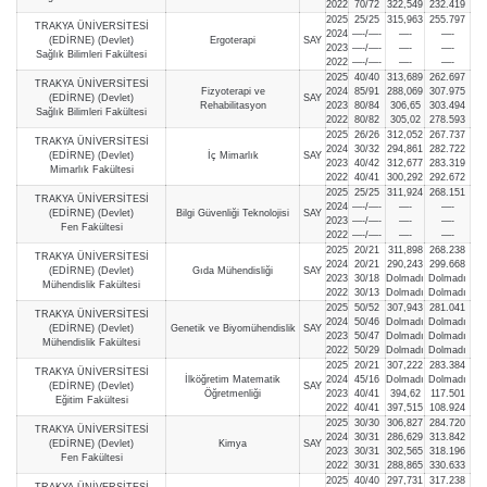
2022
70/72
322,549
232.419
2025
25/25
315,963
255.797
TRAKYA ÜNİVERSİTESİ
2024
—-/—-
—-
—-
(EDİRNE) (Devlet)
Ergoterapi
SAY
2023
—-/—-
—-
—-
Sağlık Bilimleri Fakültesi
2022
—-/—-
—-
—-
2025
40/40
313,689
262.697
TRAKYA ÜNİVERSİTESİ
Fizyoterapi ve
2024
85/91
288,069
307.975
(EDİRNE) (Devlet)
SAY
Rehabilitasyon
2023
80/84
306,65
303.494
Sağlık Bilimleri Fakültesi
2022
80/82
305,02
278.593
2025
26/26
312,052
267.737
TRAKYA ÜNİVERSİTESİ
2024
30/32
294,861
282.722
(EDİRNE) (Devlet)
İç Mimarlık
SAY
2023
40/42
312,677
283.319
Mimarlık Fakültesi
2022
40/41
300,292
292.672
2025
25/25
311,924
268.151
TRAKYA ÜNİVERSİTESİ
2024
—-/—-
—-
—-
(EDİRNE) (Devlet)
Bilgi Güvenliği Teknolojisi
SAY
2023
—-/—-
—-
—-
Fen Fakültesi
2022
—-/—-
—-
—-
2025
20/21
311,898
268.238
TRAKYA ÜNİVERSİTESİ
2024
20/21
290,243
299.668
(EDİRNE) (Devlet)
Gıda Mühendisliği
SAY
2023
30/18
Dolmadı
Dolmadı
Mühendislik Fakültesi
2022
30/13
Dolmadı
Dolmadı
2025
50/52
307,943
281.041
TRAKYA ÜNİVERSİTESİ
2024
50/46
Dolmadı
Dolmadı
(EDİRNE) (Devlet)
Genetik ve Biyomühendislik
SAY
2023
50/47
Dolmadı
Dolmadı
Mühendislik Fakültesi
2022
50/29
Dolmadı
Dolmadı
2025
20/21
307,222
283.384
TRAKYA ÜNİVERSİTESİ
İlköğretim Matematik
2024
45/16
Dolmadı
Dolmadı
(EDİRNE) (Devlet)
SAY
Öğretmenliği
2023
40/41
394,62
117.501
Eğitim Fakültesi
2022
40/41
397,515
108.924
2025
30/30
306,827
284.720
TRAKYA ÜNİVERSİTESİ
2024
30/31
286,629
313.842
(EDİRNE) (Devlet)
Kimya
SAY
2023
30/31
302,565
318.196
Fen Fakültesi
2022
30/31
288,865
330.633
2025
40/40
297,731
317.238
TRAKYA ÜNİVERSİTESİ