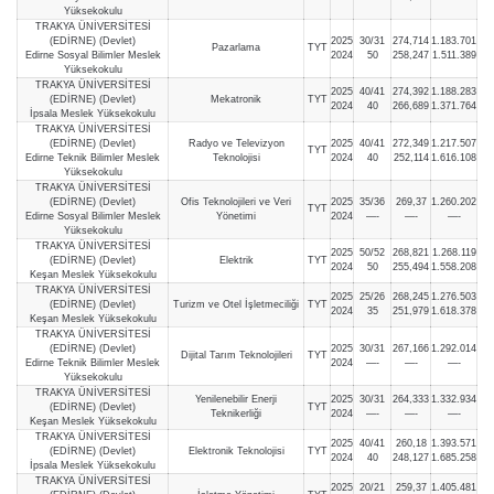
Yüksekokulu
TRAKYA ÜNİVERSİTESİ
(EDİRNE) (Devlet)
2025
30/31
274,714
1.183.701
Pazarlama
TYT
Edirne Sosyal Bilimler Meslek
2024
50
258,247
1.511.389
Yüksekokulu
TRAKYA ÜNİVERSİTESİ
2025
40/41
274,392
1.188.283
(EDİRNE) (Devlet)
Mekatronik
TYT
2024
40
266,689
1.371.764
İpsala Meslek Yüksekokulu
TRAKYA ÜNİVERSİTESİ
(EDİRNE) (Devlet)
Radyo ve Televizyon
2025
40/41
272,349
1.217.507
TYT
Edirne Teknik Bilimler Meslek
Teknolojisi
2024
40
252,114
1.616.108
Yüksekokulu
TRAKYA ÜNİVERSİTESİ
(EDİRNE) (Devlet)
Ofis Teknolojileri ve Veri
2025
35/36
269,37
1.260.202
TYT
Edirne Sosyal Bilimler Meslek
Yönetimi
2024
—-
—-
—-
Yüksekokulu
TRAKYA ÜNİVERSİTESİ
2025
50/52
268,821
1.268.119
(EDİRNE) (Devlet)
Elektrik
TYT
2024
50
255,494
1.558.208
Keşan Meslek Yüksekokulu
TRAKYA ÜNİVERSİTESİ
2025
25/26
268,245
1.276.503
(EDİRNE) (Devlet)
Turizm ve Otel İşletmeciliği
TYT
2024
35
251,979
1.618.378
Keşan Meslek Yüksekokulu
TRAKYA ÜNİVERSİTESİ
(EDİRNE) (Devlet)
2025
30/31
267,166
1.292.014
Dijital Tarım Teknolojileri
TYT
Edirne Teknik Bilimler Meslek
2024
—-
—-
—-
Yüksekokulu
TRAKYA ÜNİVERSİTESİ
Yenilenebilir Enerji
2025
30/31
264,333
1.332.934
(EDİRNE) (Devlet)
TYT
Teknikerliği
2024
—-
—-
—-
Keşan Meslek Yüksekokulu
TRAKYA ÜNİVERSİTESİ
2025
40/41
260,18
1.393.571
(EDİRNE) (Devlet)
Elektronik Teknolojisi
TYT
2024
40
248,127
1.685.258
İpsala Meslek Yüksekokulu
TRAKYA ÜNİVERSİTESİ
2025
20/21
259,37
1.405.481