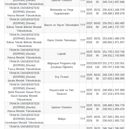
(EDİRNE) (Devlet)
İşletme Yönetimi
TYT
2024
20
249,714
1.657.646
Uzunköprü Meslek Yüksekokulu
TRAKYA ÜNİVERSİTESİ
Muhasebe ve Vergi
2025
30/31
256,416
1.448.578
(EDİRNE) (Devlet)
TYT
Uygulamaları
2024
30
238,486
1.856.678
Havsa Meslek Yüksekokulu
TRAKYA ÜNİVERSİTESİ
(EDİRNE) (Devlet)
2025
60/62
254,052
1.483.485
Basım ve Yayım Teknolojileri
TYT
Edirne Teknik Bilimler Meslek
2024
60
245,146
1.737.737
Yüksekokulu
TRAKYA ÜNİVERSİTESİ
(EDİRNE) (Devlet)
2025
30/31
253,636
1.489.578
Giyim Üretim Teknolojisi
TYT
Edirne Teknik Bilimler Meslek
2024
30
248,893
1.671.957
Yüksekokulu
TRAKYA ÜNİVERSİTESİ
2025
50/52
251,735
1.515.739
(EDİRNE) (Devlet)
Lojistik
TYT
2024
40
244,811
1.743.608
Havsa Meslek Yüksekokulu
TRAKYA ÜNİVERSİTESİ
Bilgisayar Programcılığı
2025
250/257
251,175
1.525.501
(EDİRNE) (Devlet)
TYT
(Uzaktan Öğretim)
2024
140
250,797
1.638.784
Tunca Meslek Yüksekokulu
TRAKYA ÜNİVERSİTESİ
2025
40/41
249,139
1.555.320
(EDİRNE) (Devlet)
Dış Ticaret
TYT
2024
40
237,933
1.866.695
İpsala Meslek Yüksekokulu
TRAKYA ÜNİVERSİTESİ
(EDİRNE) (Devlet)
Kuyumculuk ve Takı
2025
30/31
248,956
1.557.989
Şehit Ressam Hasan Rıza
TYT
Tasarımı
2024
30
237,214
1.879.510
Güzel Sanatlar Meslek
Yüksekokulu
TRAKYA ÜNİVERSİTESİ
2025
30/31
248,496
1.564.779
(EDİRNE) (Devlet)
İşletme Yönetimi
TYT
2024
30
238,551
1.855.474
Havsa Meslek Yüksekokulu
TRAKYA ÜNİVERSİTESİ
2025
40/41
247,393
1.581.013
(EDİRNE) (Devlet)
Maliye
TYT
2024
50
236,043
1.900.732
Uzunköprü Meslek Yüksekokulu
TRAKYA ÜNİVERSİTESİ
2025
30/31
246,744
1.590.682