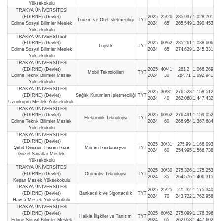
Yüksekokulu
TRAKYA ÜNİVERSİTESİ
(EDİRNE) (Devlet)
2025
25/26
285,997
1.028.701
Turizm ve Otel İşletmeciliği
TYT
Edirne Sosyal Bilimler Meslek
2024
65
265,549
1.390.453
Yüksekokulu
TRAKYA ÜNİVERSİTESİ
(EDİRNE) (Devlet)
2025
60/62
285,261
1.038.606
Lojistik
TYT
Edirne Sosyal Bilimler Meslek
2024
65
274,629
1.245.331
Yüksekokulu
TRAKYA ÜNİVERSİTESİ
(EDİRNE) (Devlet)
2025
40/41
283,2
1.066.269
Mobil Teknolojileri
TYT
Edirne Teknik Bilimler Meslek
2024
30
284,71
1.092.941
Yüksekokulu
TRAKYA ÜNİVERSİTESİ
2025
30/31
276,528
1.158.512
(EDİRNE) (Devlet)
Sağlık Kurumları İşletmeciliği
TYT
2024
40
262,068
1.447.432
Uzunköprü Meslek Yüksekokulu
TRAKYA ÜNİVERSİTESİ
(EDİRNE) (Devlet)
2025
60/62
276,491
1.159.052
Elektronik Teknolojisi
TYT
Edirne Teknik Bilimler Meslek
2024
60
266,954
1.367.684
Yüksekokulu
TRAKYA ÜNİVERSİTESİ
(EDİRNE) (Devlet)
2025
30/31
275,99
1.166.093
Şehit Ressam Hasan Rıza
Mimari Restorasyon
TYT
2024
60
254,995
1.566.738
Güzel Sanatlar Meslek
Yüksekokulu
TRAKYA ÜNİVERSİTESİ
2025
30/30
275,326
1.175.253
(EDİRNE) (Devlet)
Otomotiv Teknolojisi
TYT
2024
35
264,576
1.406.315
Keşan Meslek Yüksekokulu
TRAKYA ÜNİVERSİTESİ
2025
25/25
275,32
1.175.340
(EDİRNE) (Devlet)
Bankacılık ve Sigortacılık
TYT
2024
70
243,722
1.762.958
Havsa Meslek Yüksekokulu
TRAKYA ÜNİVERSİTESİ
(EDİRNE) (Devlet)
2025
60/62
275,099
1.178.396
Halkla İlişkiler ve Tanıtım
TYT
Edirne Sosyal Bilimler Meslek
2024
65
262,058
1.447.602