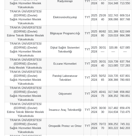
Radyoterapi
TYT
Sağlık Hizmetleri Meslek
2024
60
314,348
713.550
Yüksekokulu
TRAKYA ÜNİVERSİTESİ
(EDİRNE) (Devlet)
2025
25/26
322,743
609.514
Elektronörofizyoloji
TYT
Sağlık Hizmetleri Meslek
2024
40
306,066
807.748
Yüksekokulu
TRAKYA ÜNİVERSİTESİ
(EDİRNE) (Devlet)
2025
80/82
321,389
622.049
Bilgisayar Programcılığı
TYT
Edirne Teknik Bilimler Meslek
2024
80
319,019
664.396
Yüksekokulu
TRAKYA ÜNİVERSİTESİ
(EDİRNE) (Devlet)
Dijital Sağlık Sistemleri
2025
30/31
320,86
627.085
TYT
Sağlık Hizmetleri Meslek
Teknikerliği
2024
—-
—-
—-
Yüksekokulu
TRAKYA ÜNİVERSİTESİ
2025
30/31
319,739
637.764
(EDİRNE) (Devlet)
Eczane Hizmetleri
TYT
2024
40
313,085
727.283
Arda Meslek Yüksekokulu
TRAKYA ÜNİVERSİTESİ
(EDİRNE) (Devlet)
Patoloji Laboratuvar
2025
50/52
319,735
637.801
TYT
Sağlık Hizmetleri Meslek
Teknikleri
2024
65
308,366
780.693
Yüksekokulu
TRAKYA ÜNİVERSİTESİ
(EDİRNE) (Devlet)
2025
40/41
317,548
658.892
Odyometri
TYT
Sağlık Hizmetleri Meslek
2024
75
308,352
780.851
Yüksekokulu
TRAKYA ÜNİVERSİTESİ
(EDİRNE) (Devlet)
2025
30/30
317,482
659.476
İnsansız Araç Teknikerliği
TYT
Edirne Teknik Bilimler Meslek
2024
30
314,634
710.475
Yüksekokulu
TRAKYA ÜNİVERSİTESİ
(EDİRNE) (Devlet)
2025
70/72
309,252
745.311
Ortopedik Protez ve Ortez
TYT
Sağlık Hizmetleri Meslek
2024
70
303,222
842.203
Yüksekokulu