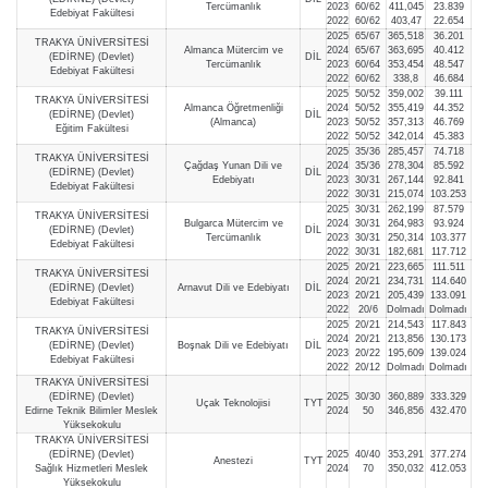
Tercümanlık
2023
60/62
411,045
23.839
Edebiyat Fakültesi
2022
60/62
403,47
22.654
2025
65/67
365,518
36.201
TRAKYA ÜNİVERSİTESİ
Almanca Mütercim ve
2024
65/67
363,695
40.412
(EDİRNE) (Devlet)
DİL
Tercümanlık
2023
60/64
353,454
48.547
Edebiyat Fakültesi
2022
60/62
338,8
46.684
2025
50/52
359,002
39.111
TRAKYA ÜNİVERSİTESİ
Almanca Öğretmenliği
2024
50/52
355,419
44.352
(EDİRNE) (Devlet)
DİL
(Almanca)
2023
50/52
357,313
46.769
Eğitim Fakültesi
2022
50/52
342,014
45.383
2025
35/36
285,457
74.718
TRAKYA ÜNİVERSİTESİ
Çağdaş Yunan Dili ve
2024
35/36
278,304
85.592
(EDİRNE) (Devlet)
DİL
Edebiyatı
2023
30/31
267,144
92.841
Edebiyat Fakültesi
2022
30/31
215,074
103.253
2025
30/31
262,199
87.579
TRAKYA ÜNİVERSİTESİ
Bulgarca Mütercim ve
2024
30/31
264,983
93.924
(EDİRNE) (Devlet)
DİL
Tercümanlık
2023
30/31
250,314
103.377
Edebiyat Fakültesi
2022
30/31
182,681
117.712
2025
20/21
223,665
111.511
TRAKYA ÜNİVERSİTESİ
2024
20/21
234,731
114.640
(EDİRNE) (Devlet)
Arnavut Dili ve Edebiyatı
DİL
2023
20/21
205,439
133.091
Edebiyat Fakültesi
2022
20/6
Dolmadı
Dolmadı
2025
20/21
214,543
117.843
TRAKYA ÜNİVERSİTESİ
2024
20/21
213,856
130.173
(EDİRNE) (Devlet)
Boşnak Dili ve Edebiyatı
DİL
2023
20/22
195,609
139.024
Edebiyat Fakültesi
2022
20/12
Dolmadı
Dolmadı
TRAKYA ÜNİVERSİTESİ
(EDİRNE) (Devlet)
2025
30/30
360,889
333.329
Uçak Teknolojisi
TYT
Edirne Teknik Bilimler Meslek
2024
50
346,856
432.470
Yüksekokulu
TRAKYA ÜNİVERSİTESİ
(EDİRNE) (Devlet)
2025
40/40
353,291
377.274
Anestezi
TYT
Sağlık Hizmetleri Meslek
2024
70
350,032
412.053
Yüksekokulu