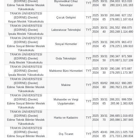
(EDİRNE) (Devlet)
Biyomedikal Cihaz
2025
30/31
294,933
913.016
TYT
Edirne Teknik Bilimler Meslek
Teknolojisi
2024
60
280,119
1.161.163
Yüksekokulu
TRAKYA ÜNİVERSİTESİ
2025
30/30
293,846
927.152
(EDİRNE) (Devlet)
Çocuk Gelişimi
TYT
2024
65
279,681
1.167.614
Keşan Meslek Yüksekokulu
TRAKYA ÜNİVERSİTESİ
2025
30/31
291,552
956.075
(EDİRNE) (Devlet)
Laboratuvar Teknolojisi
TYT
2024
40
283,248
1.114.480
İpsala Meslek Yüksekokulu
TRAKYA ÜNİVERSİTESİ
(EDİRNE) (Devlet)
2025
30/31
290,978
963.472
Sosyal Hizmetler
TYT
Edirne Sosyal Bilimler Meslek
2024
45
278,225
1.189.910
Yüksekokulu
TRAKYA ÜNİVERSİTESİ
2025
30/31
290,347
971.569
(EDİRNE) (Devlet)
Gıda Teknolojisi
TYT
2024
50
270,087
1.317.109
Arda Meslek Yüksekokulu
TRAKYA ÜNİVERSİTESİ
2025
30/30
290,186
973.687
(EDİRNE) (Devlet)
Mahkeme Büro Hizmetleri
TYT
2024
30
279,295
1.173.367
İpsala Meslek Yüksekokulu
TRAKYA ÜNİVERSİTESİ
(EDİRNE) (Devlet)
2025
60/62
288,912
990.265
Makine
TYT
Edirne Teknik Bilimler Meslek
2024
60
280,762
1.151.497
Yüksekokulu
TRAKYA ÜNİVERSİTESİ
(EDİRNE) (Devlet)
Muhasebe ve Vergi
2025
30/31
288,201
999.559
TYT
Edirne Sosyal Bilimler Meslek
Uygulamaları
2024
65
265,96
1.383.826
Yüksekokulu
TRAKYA ÜNİVERSİTESİ
(EDİRNE) (Devlet)
2025
30/31
286,685
1.019.653
Harita ve Kadastro
TYT
Edirne Teknik Bilimler Meslek
2024
70
265,086
1.397.945
Yüksekokulu
TRAKYA ÜNİVERSİTESİ
(EDİRNE) (Devlet)
2025
40/41
286,221
1.025.718
Dış Ticaret
TYT
Edirne Sosyal Bilimler Meslek
2024
65
271,733
1.290.834