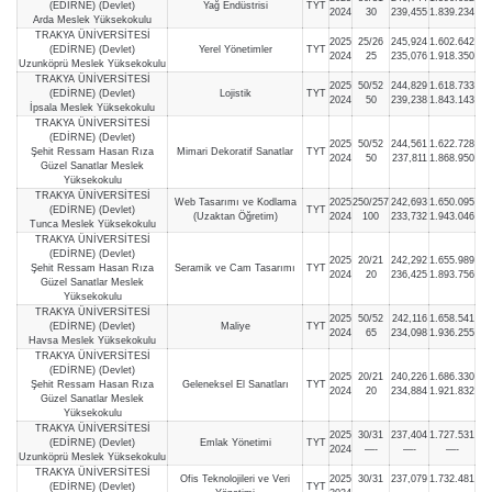
(EDİRNE) (Devlet)
Yağ Endüstrisi
TYT
2024
30
239,455
1.839.234
Arda Meslek Yüksekokulu
TRAKYA ÜNİVERSİTESİ
2025
25/26
245,924
1.602.642
(EDİRNE) (Devlet)
Yerel Yönetimler
TYT
2024
25
235,076
1.918.350
Uzunköprü Meslek Yüksekokulu
TRAKYA ÜNİVERSİTESİ
2025
50/52
244,829
1.618.733
(EDİRNE) (Devlet)
Lojistik
TYT
2024
50
239,238
1.843.143
İpsala Meslek Yüksekokulu
TRAKYA ÜNİVERSİTESİ
(EDİRNE) (Devlet)
2025
50/52
244,561
1.622.728
Şehit Ressam Hasan Rıza
Mimari Dekoratif Sanatlar
TYT
2024
50
237,811
1.868.950
Güzel Sanatlar Meslek
Yüksekokulu
TRAKYA ÜNİVERSİTESİ
Web Tasarımı ve Kodlama
2025
250/257
242,693
1.650.095
(EDİRNE) (Devlet)
TYT
(Uzaktan Öğretim)
2024
100
233,732
1.943.046
Tunca Meslek Yüksekokulu
TRAKYA ÜNİVERSİTESİ
(EDİRNE) (Devlet)
2025
20/21
242,292
1.655.989
Şehit Ressam Hasan Rıza
Seramik ve Cam Tasarımı
TYT
2024
20
236,425
1.893.756
Güzel Sanatlar Meslek
Yüksekokulu
TRAKYA ÜNİVERSİTESİ
2025
50/52
242,116
1.658.541
(EDİRNE) (Devlet)
Maliye
TYT
2024
65
234,098
1.936.255
Havsa Meslek Yüksekokulu
TRAKYA ÜNİVERSİTESİ
(EDİRNE) (Devlet)
2025
20/21
240,226
1.686.330
Şehit Ressam Hasan Rıza
Geleneksel El Sanatları
TYT
2024
20
234,884
1.921.832
Güzel Sanatlar Meslek
Yüksekokulu
TRAKYA ÜNİVERSİTESİ
2025
30/31
237,404
1.727.531
(EDİRNE) (Devlet)
Emlak Yönetimi
TYT
2024
—-
—-
—-
Uzunköprü Meslek Yüksekokulu
TRAKYA ÜNİVERSİTESİ
Ofis Teknolojileri ve Veri
2025
30/31
237,079
1.732.481
(EDİRNE) (Devlet)
TYT