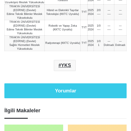
Yönetimi
2024
—-
—-
—-
Uzunköprü Meslek Yüksekokulu
TRAKYA ÜNİVERSİTESİ
(EDİRNE) (Devlet)
Hibrid ve Elektrikli Taşıtlar
2025
2/0
—
—
TYT
Edirne Teknik Bilimler Meslek
Teknolojisi (KKTC Uyruklu)
2024
—-
—-
—-
Yüksekokulu
TRAKYA ÜNİVERSİTESİ
(EDİRNE) (Devlet)
Robotik ve Yapay Zeka
2025
1/0
—
—
TYT
Edirne Teknik Bilimler Meslek
(KKTC Uyruklu)
2024
—-
—-
—-
Yüksekokulu
TRAKYA ÜNİVERSİTESİ
(EDİRNE) (Devlet)
2025
1/0
—
—
Radyoterapi (KKTC Uyruklu)
TYT
Sağlık Hizmetleri Meslek
2024
1
Dolmadı
Dolmadı
Yüksekokulu
YKS
Yorumlar
İlgili Makaleler