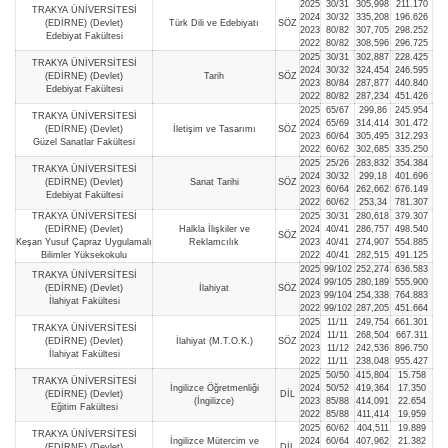
2025
30/31
305,998
211.170
TRAKYA ÜNİVERSİTESİ
2024
30/32
335,208
196.626
(EDİRNE) (Devlet)
Türk Dili ve Edebiyatı
SÖZ
2023
80/82
307,705
298.252
Edebiyat Fakültesi
2022
80/82
308,596
296.725
2025
30/31
302,887
228.425
TRAKYA ÜNİVERSİTESİ
2024
30/32
324,454
246.595
(EDİRNE) (Devlet)
Tarih
SÖZ
2023
80/84
287,877
440.840
Edebiyat Fakültesi
2022
80/82
287,234
451.426
2025
65/67
299,86
245.954
TRAKYA ÜNİVERSİTESİ
2024
65/69
314,414
301.472
(EDİRNE) (Devlet)
İletişim ve Tasarımı
SÖZ
2023
60/64
305,495
312.293
Güzel Sanatlar Fakültesi
2022
60/62
302,685
335.250
2025
25/26
283,832
354.384
TRAKYA ÜNİVERSİTESİ
2024
30/32
299,18
401.696
(EDİRNE) (Devlet)
Sanat Tarihi
SÖZ
2023
60/64
262,662
676.149
Edebiyat Fakültesi
2022
60/62
253,34
781.307
TRAKYA ÜNİVERSİTESİ
2025
30/31
280,618
379.307
(EDİRNE) (Devlet)
Halkla İlişkiler ve
2024
40/41
286,757
498.540
SÖZ
Keşan Yusuf Çapraz Uygulamalı
Reklamcılık
2023
40/41
274,907
554.885
Bilimler Yüksekokulu
2022
40/41
282,515
491.125
2025
99/102
252,274
636.583
TRAKYA ÜNİVERSİTESİ
2024
99/105
280,189
555.900
(EDİRNE) (Devlet)
İlahiyat
SÖZ
2023
99/104
254,338
764.883
İlahiyat Fakültesi
2022
99/102
287,205
451.664
2025
11/11
249,754
661.301
TRAKYA ÜNİVERSİTESİ
2024
11/11
268,504
667.311
(EDİRNE) (Devlet)
İlahiyat (M.T.O.K.)
SÖZ
2023
11/12
242,536
896.750
İlahiyat Fakültesi
2022
11/11
238,048
955.427
2025
50/50
415,804
15.758
TRAKYA ÜNİVERSİTESİ
İngilizce Öğretmenliği
2024
50/52
419,364
17.350
(EDİRNE) (Devlet)
DİL
(İngilizce)
2023
85/88
414,091
22.654
Eğitim Fakültesi
2022
85/88
411,414
19.959
2025
60/62
404,511
19.889
TRAKYA ÜNİVERSİTESİ
İngilizce Mütercim ve
2024
60/64
407,962
21.382
(EDİRNE) (Devlet)
DİL