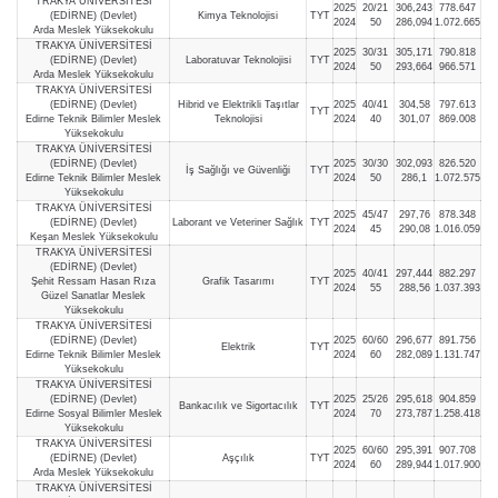
TRAKYA ÜNİVERSİTESİ
2025
20/21
306,243
778.647
(EDİRNE) (Devlet)
Kimya Teknolojisi
TYT
2024
50
286,094
1.072.665
Arda Meslek Yüksekokulu
TRAKYA ÜNİVERSİTESİ
2025
30/31
305,171
790.818
(EDİRNE) (Devlet)
Laboratuvar Teknolojisi
TYT
2024
50
293,664
966.571
Arda Meslek Yüksekokulu
TRAKYA ÜNİVERSİTESİ
(EDİRNE) (Devlet)
Hibrid ve Elektrikli Taşıtlar
2025
40/41
304,58
797.613
TYT
Edirne Teknik Bilimler Meslek
Teknolojisi
2024
40
301,07
869.008
Yüksekokulu
TRAKYA ÜNİVERSİTESİ
(EDİRNE) (Devlet)
2025
30/30
302,093
826.520
İş Sağlığı ve Güvenliği
TYT
Edirne Teknik Bilimler Meslek
2024
50
286,1
1.072.575
Yüksekokulu
TRAKYA ÜNİVERSİTESİ
2025
45/47
297,76
878.348
(EDİRNE) (Devlet)
Laborant ve Veteriner Sağlık
TYT
2024
45
290,08
1.016.059
Keşan Meslek Yüksekokulu
TRAKYA ÜNİVERSİTESİ
(EDİRNE) (Devlet)
2025
40/41
297,444
882.297
Şehit Ressam Hasan Rıza
Grafik Tasarımı
TYT
2024
55
288,56
1.037.393
Güzel Sanatlar Meslek
Yüksekokulu
TRAKYA ÜNİVERSİTESİ
(EDİRNE) (Devlet)
2025
60/60
296,677
891.756
Elektrik
TYT
Edirne Teknik Bilimler Meslek
2024
60
282,089
1.131.747
Yüksekokulu
TRAKYA ÜNİVERSİTESİ
(EDİRNE) (Devlet)
2025
25/26
295,618
904.859
Bankacılık ve Sigortacılık
TYT
Edirne Sosyal Bilimler Meslek
2024
70
273,787
1.258.418
Yüksekokulu
TRAKYA ÜNİVERSİTESİ
2025
60/60
295,391
907.708
(EDİRNE) (Devlet)
Aşçılık
TYT
2024
60
289,944
1.017.900
Arda Meslek Yüksekokulu
TRAKYA ÜNİVERSİTESİ