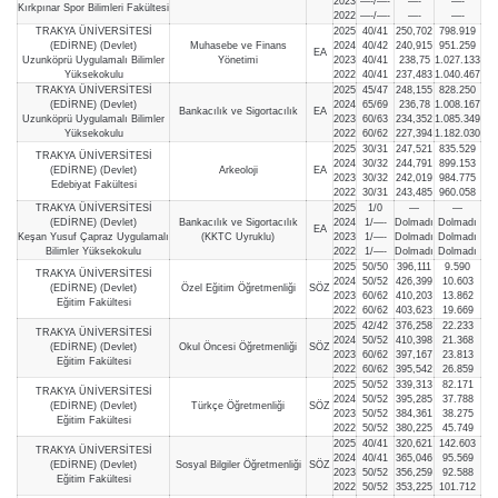
2023
—-/—-
—-
—-
Kırkpınar Spor Bilimleri Fakültesi
2022
—-/—-
—-
—-
TRAKYA ÜNİVERSİTESİ
2025
40/41
250,702
798.919
(EDİRNE) (Devlet)
Muhasebe ve Finans
2024
40/42
240,915
951.259
EA
Uzunköprü Uygulamalı Bilimler
Yönetimi
2023
40/41
238,75
1.027.133
Yüksekokulu
2022
40/41
237,483
1.040.467
TRAKYA ÜNİVERSİTESİ
2025
45/47
248,155
828.250
(EDİRNE) (Devlet)
2024
65/69
236,78
1.008.167
Bankacılık ve Sigortacılık
EA
Uzunköprü Uygulamalı Bilimler
2023
60/63
234,352
1.085.349
Yüksekokulu
2022
60/62
227,394
1.182.030
2025
30/31
247,521
835.529
TRAKYA ÜNİVERSİTESİ
2024
30/32
244,791
899.153
(EDİRNE) (Devlet)
Arkeoloji
EA
2023
30/32
242,019
984.775
Edebiyat Fakültesi
2022
30/31
243,485
960.058
TRAKYA ÜNİVERSİTESİ
2025
1/0
—
—
(EDİRNE) (Devlet)
Bankacılık ve Sigortacılık
2024
1/—-
Dolmadı
Dolmadı
EA
Keşan Yusuf Çapraz Uygulamalı
(KKTC Uyruklu)
2023
1/—-
Dolmadı
Dolmadı
Bilimler Yüksekokulu
2022
1/—-
Dolmadı
Dolmadı
2025
50/50
396,111
9.590
TRAKYA ÜNİVERSİTESİ
2024
50/52
426,399
10.603
(EDİRNE) (Devlet)
Özel Eğitim Öğretmenliği
SÖZ
2023
60/62
410,203
13.862
Eğitim Fakültesi
2022
60/62
403,623
19.669
2025
42/42
376,258
22.233
TRAKYA ÜNİVERSİTESİ
2024
50/52
410,398
21.368
(EDİRNE) (Devlet)
Okul Öncesi Öğretmenliği
SÖZ
2023
60/62
397,167
23.813
Eğitim Fakültesi
2022
60/62
395,542
26.859
2025
50/52
339,313
82.171
TRAKYA ÜNİVERSİTESİ
2024
50/52
395,285
37.788
(EDİRNE) (Devlet)
Türkçe Öğretmenliği
SÖZ
2023
50/52
384,361
38.275
Eğitim Fakültesi
2022
50/52
380,225
45.749
2025
40/41
320,621
142.603
TRAKYA ÜNİVERSİTESİ
2024
40/41
365,046
95.569
(EDİRNE) (Devlet)
Sosyal Bilgiler Öğretmenliği
SÖZ
2023
50/52
356,259
92.588
Eğitim Fakültesi
2022
50/52
353,225
101.712