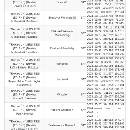
2024
40/41
433,359
51.511
(EDİRNE) (Devlet)
Eczacılık
SAY
2023
90/93
455,2
53.383
Eczacılık Fakültesi
2022
90/93
454,552
52.589
2025
100/100
388,881
112.961
TRAKYA ÜNİVERSİTESİ
2024
100/103
388,715
95.008
(EDİRNE) (Devlet)
Bilgisayar Mühendisliği
SAY
2023
95/98
430,919
76.249
Mühendislik Fakültesi
2022
95/98
424,819
79.923
2025
50/51
381,11
123.457
TRAKYA ÜNİVERSİTESİ
Elektrik-Elektronik
2024
70/72
350,174
147.815
(EDİRNE) (Devlet)
SAY
Mühendisliği
2023
70/72
377,282
141.516
Mühendislik Fakültesi
2022
70/72
358,624
161.327
2025
90/93
361,625
153.098
TRAKYA ÜNİVERSİTESİ
2024
95/98
333,962
177.358
(EDİRNE) (Devlet)
Makine Mühendisliği
SAY
2023
90/93
355,298
178.391
Mühendislik Fakültesi
2022
90/93
332,834
209.239
2025
120/120
358,328
158.779
TRAKYA ÜNİVERSİTESİ
2024
130/138
332,09
181.256
(EDİRNE) (Devlet)
Hemşirelik
SAY
2023
130/136
352,186
184.359
Sağlık Bilimleri Fakültesi
2022
130/134
348,569
178.461
TRAKYA ÜNİVERSİTESİ
2025
80/80
341,677
191.086
(EDİRNE) (Devlet)
2024
100/106
316,797
216.588
Hemşirelik
SAY
Keşan Hakkı Yörük Sağlık
2023
100/104
336,242
218.699
Yüksekokulu
2022
100/103
331,813
211.461
2025
70/72
333,773
208.823
TRAKYA ÜNİVERSİTESİ
2024
80/82
311,91
229.453
(EDİRNE) (Devlet)
Mimarlık
SAY
2023
110/113
329,007
236.598
Mimarlık Fakültesi
2022
110/113
321,639
234.567
2025
25/25
324,324
232.442
TRAKYA ÜNİVERSİTESİ
2024
—-/—-
—-
—-
(EDİRNE) (Devlet)
Yazılım Geliştirme
SAY
2023
—-/—-
—-
—-
Fen Fakültesi
2022
—-/—-
—-
—-
2025
27/27
318,982
247.074
TRAKYA ÜNİVERSİTESİ
2024
30/32
303,788
252.895
(EDİRNE) (Devlet)
Beslenme ve Diyetetik
SAY
2023
70/72
320,984
258.311
Sağlık Bilimleri Fakültesi