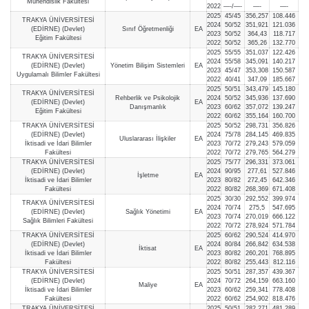
Mühendislik Fakültesi
2022
—-/—-
—-
—-
2025
45/45
356,257
108.446
TRAKYA ÜNİVERSİTESİ
2024
50/52
351,921
121.036
(EDİRNE) (Devlet)
Sınıf Öğretmenliği
EA
2023
50/52
364,43
118.717
Eğitim Fakültesi
2022
50/52
365,26
132.770
2025
55/55
351,037
122.426
TRAKYA ÜNİVERSİTESİ
2024
55/58
345,091
140.217
(EDİRNE) (Devlet)
Yönetim Bilişim Sistemleri
EA
2023
45/47
353,308
150.587
Uygulamalı Bilimler Fakültesi
2022
40/41
347,09
185.667
2025
50/51
343,479
145.180
TRAKYA ÜNİVERSİTESİ
Rehberlik ve Psikolojik
2024
50/52
345,936
137.690
(EDİRNE) (Devlet)
EA
Danışmanlık
2023
60/62
357,072
139.247
Eğitim Fakültesi
2022
60/62
355,164
160.700
TRAKYA ÜNİVERSİTESİ
2025
50/52
298,731
356.826
(EDİRNE) (Devlet)
2024
75/78
284,145
469.835
Uluslararası İlişkiler
EA
İktisadi ve İdari Bilimler
2023
70/72
279,243
579.059
Fakültesi
2022
70/72
279,765
564.279
TRAKYA ÜNİVERSİTESİ
2025
75/77
296,331
373.061
(EDİRNE) (Devlet)
2024
90/95
277,61
527.846
İşletme
EA
İktisadi ve İdari Bilimler
2023
80/82
272,45
642.346
Fakültesi
2022
80/82
268,369
671.408
2025
30/30
292,552
399.974
TRAKYA ÜNİVERSİTESİ
2024
70/74
275,5
547.695
(EDİRNE) (Devlet)
Sağlık Yönetimi
EA
2023
70/74
270,019
666.122
Sağlık Bilimleri Fakültesi
2022
70/72
278,924
571.784
TRAKYA ÜNİVERSİTESİ
2025
60/62
290,524
414.970
(EDİRNE) (Devlet)
2024
80/84
266,842
634.538
İktisat
EA
İktisadi ve İdari Bilimler
2023
80/82
260,201
768.895
Fakültesi
2022
80/82
255,443
812.116
TRAKYA ÜNİVERSİTESİ
2025
50/51
287,357
439.367
(EDİRNE) (Devlet)
2024
70/72
264,159
663.160
Maliye
EA
İktisadi ve İdari Bilimler
2023
60/62
259,341
778.408
Fakültesi
2022
60/62
254,902
818.476
TRAKYA ÜNİVERSİTESİ
2025
50/51
282,271
481.289