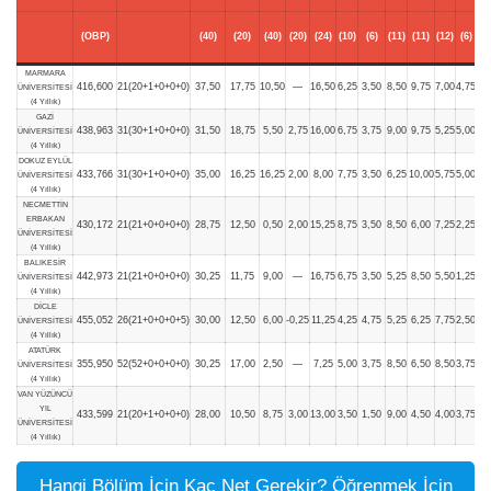
(OBP)
(40)
(20)
(40)
(20)
(24)
(10)
(6)
(11)
(11)
(12)
(6)
MARMARA
416,600
21(20+1+0+0+0)
37,50
17,75
10,50
—
16,50
6,25
3,50
8,50
9,75
7,00
4,75
ÜNİVERSİTESİ
(4 Yıllık)
GAZİ
438,963
31(30+1+0+0+0)
31,50
18,75
5,50
2,75
16,00
6,75
3,75
9,00
9,75
5,25
5,00
ÜNİVERSİTESİ
(4 Yıllık)
DOKUZ EYLÜL
433,766
31(30+1+0+0+0)
35,00
16,25
16,25
2,00
8,00
7,75
3,50
6,25
10,00
5,75
5,00
ÜNİVERSİTESİ
(4 Yıllık)
NECMETTİN
ERBAKAN
430,172
21(21+0+0+0+0)
28,75
12,50
0,50
2,00
15,25
8,75
3,50
8,50
6,00
7,25
2,25
ÜNİVERSİTESİ
(4 Yıllık)
BALIKESİR
442,973
21(21+0+0+0+0)
30,25
11,75
9,00
—
16,75
6,75
3,50
5,25
8,50
5,50
1,25
ÜNİVERSİTESİ
(4 Yıllık)
DİCLE
455,052
26(21+0+0+0+5)
30,00
12,50
6,00
-0,25
11,25
4,25
4,75
5,25
6,25
7,75
2,50
ÜNİVERSİTESİ
(4 Yıllık)
ATATÜRK
355,950
52(52+0+0+0+0)
30,25
17,00
2,50
—
7,25
5,00
3,75
8,50
6,50
8,50
3,75
ÜNİVERSİTESİ
(4 Yıllık)
VAN YÜZÜNCÜ
YIL
433,599
21(20+1+0+0+0)
28,00
10,50
8,75
3,00
13,00
3,50
1,50
9,00
4,50
4,00
3,75
ÜNİVERSİTESİ
(4 Yıllık)
Hangi Bölüm İçin Kaç Net Gerekir? Öğrenmek İçin