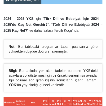
Hangi Bölüm Kaç Net?
2024 – 2025 YKS
için “
Türk Dili ve Edebiyatı İçin 2024 –
2025’de Kaç Net Gerekir?
“, “
Türk Dili ve Edebiyatı 2024 –
2025 Kaç Net?
” ve daha fazlası Tercih Koçu’nda.
Not:
Bu tablodaki programlar taban puanlarına göre
yüksekten düşüğe doğru sıralanmıştır.
Bilgi
: Bu tabloda yer alan ifadeler bu sene YKS’deki
adaylara yol göstermesi için bir önceki senenin sınavında,
ilgili bölüme son giren kişinin sonuçlarını içerir. Tamamı
YÖK
‘ün yayınladığı güncel verilerdir.
Yerleşen
TYT
TYT
TYT
TYT
AYT
AYT
AYT
AYT
AYT
AYT
AYT
Üniversite
Yerl.
Son Kişi
Türkçe
Sosyal
Mat
Fen
TDE
Tar1
Coğ1
Tar2
Coğ2
Fel
Din