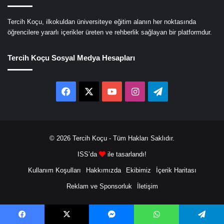
Tercih Koçu, ilkokuldan üniversiteye eğitim alanın her noktasında
öğrencilere yararlı içerikler üreten ve rehberlik sağlayan bir platformdur.
Tercih Koçu Sosyal Medya Hesapları
Facebook
X
YouTube
Instagram
Telegram
© 2026
Tercih Koçu
- Tüm Hakları Saklıdır.
ISS’da
ile tasarlandı!
Kullanım Koşulları
Hakkımızda
Ekibimiz
İçerik Haritası
Reklam ve Sponsorluk
İletişim
Facebook
X
Messenger
WhatsApp
Telegram