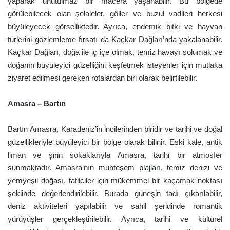
yaparak unutulmaz bir macera yaşanabilir. Bu bölgede
görülebilecek olan şelaleler, göller ve buzul vadileri herkesi
büyüleyecek görselliktedir. Ayrıca, endemik bitki ve hayvan
türlerini gözlemleme fırsatı da Kaçkar Dağları’nda yakalanabilir.
Kaçkar Dağları, doğa ile iç içe olmak, temiz havayı solumak ve
doğanın büyüleyici güzelliğini keşfetmek isteyenler için mutlaka
ziyaret edilmesi gereken rotalardan biri olarak belirtilebilir.
Amasra – Bartın
Bartın Amasra, Karadeniz’in incilerinden biridir ve tarihi ve doğal
güzellikleriyle büyüleyici bir bölge olarak bilinir. Eski kale, antik
liman ve şirin sokaklarıyla Amasra, tarihi bir atmosfer
sunmaktadır. Amasra’nın muhteşem plajları, temiz denizi ve
yemyeşil doğası, tatilciler için mükemmel bir kaçamak noktası
şeklinde değerlendirilebilir. Burada güneşin tadı çıkarılabilir,
deniz aktiviteleri yapılabilir ve sahil şeridinde romantik
yürüyüşler gerçekleştirilebilir. Ayrıca, tarihi ve kültürel