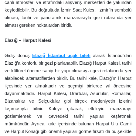
canlı atmosferi ve etrafındaki alışveriş merkezleri de yakından
keşfedilebilir. Bu doğrultuda İzmir Saat Kulesi, İzmir’in sembolü
olması, tarihi ve panoramik manzarasıyla gezi rotasında yer
alması gereken noktalardan biridir.
Elazığ – Harput Kalesi
Gidiş dönüş
Elazığ İstanbul uçak bileti
alarak İstanbul’dan
Elazığ’a konforlu bir gezi planlanabilir. Elazığ Harput Kalesi, tarihi
ve kültürel öneme sahip bir yapı olmasıyla gezi rotalarında yer
alabilecek alternatiflerden biridir. Bu tarihi kale, Elazığ’ın Harput
ilçesinde yer almaktadır ve geçmişi binlerce yıl öncesine
dayanmaktadır. Harput Kalesi, Urartular, Asurlular, Romalılar,
Bizanslılar ve Selçuklular gibi birçok medeniyetin izlerini
taşımasıyla bilinir. Kaleye çıkarak, etkileyici manzarayı
gözlemlemek ve çevredeki tarihi yapıları keşfetmek
mümkündür. Ayrıca, kale içerisinde bulunan Harput Ulu Camii
ve Harput Konağı gibi önemli yapıları görme fırsatı da bu şekilde