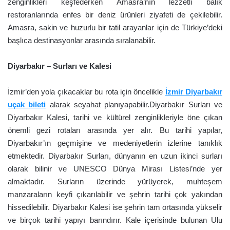
zenginlikleri keşfederken Amasra’nın lezzetli balık
restoranlarında enfes bir deniz ürünleri ziyafeti de çekilebilir.
Amasra, sakin ve huzurlu bir tatil arayanlar için de Türkiye’deki
başlıca destinasyonlar arasında sıralanabilir.
Diyarbakır – Surları ve Kalesi
İzmir’den yola çıkacaklar bu rota için öncelikle
İzmir Diyarbakır
uçak bileti
alarak seyahat planıyapabilir.Diyarbakır Surları ve
Diyarbakır Kalesi, tarihi ve kültürel zenginlikleriyle öne çıkan
önemli gezi rotaları arasında yer alır. Bu tarihi yapılar,
Diyarbakır’ın geçmişine ve medeniyetlerin izlerine tanıklık
etmektedir. Diyarbakır Surları, dünyanın en uzun ikinci surları
olarak bilinir ve UNESCO Dünya Mirası Listesi’nde yer
almaktadır. Surların üzerinde yürüyerek, muhteşem
manzaraların keyfi çıkarılabilir ve şehrin tarihi çok yakından
hissedilebilir. Diyarbakır Kalesi ise şehrin tam ortasında yükselir
ve birçok tarihi yapıyı barındırır. Kale içerisinde bulunan Ulu