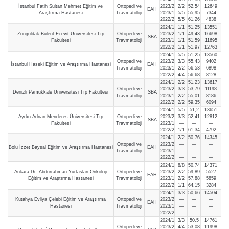
İstanbul Fatih Sultan Mehmet Eğitim ve
Ortopedi ve
2023/2
2/2
52,54
12649
EAH
Araştırma Hastanesi
Travmatoloji
2023/1
5/5
55,95
7344
2022/2
5/5
61,26
4838
2024/1
1/1
51,25
13551
Zonguldak Bülent Ecevit Üniversitesi Tıp
Ortopedi ve
2023/2
1/1
49,43
16698
SBA
Fakültesi
Travmatoloji
2023/1
1/1
51,59
11695
2022/2
1/1
51,97
12763
2024/1
5/5
51,25
13560
Ortopedi ve
2023/2
3/3
55,43
9402
İstanbul Haseki Eğitim ve Araştırma Hastanesi
EAH
Travmatoloji
2023/1
2/2
56,53
6898
2022/2
4/4
56,68
8128
2024/1
2/2
51,23
13617
Ortopedi ve
2023/2
3/3
53,79
11198
Denizli Pamukkale Üniversitesi Tıp Fakültesi
SBA
Travmatoloji
2023/1
2/2
55,01
8186
2022/2
2/2
59,35
6094
2024/1
5/5
51,2
13651
Aydın Adnan Menderes Üniversitesi Tıp
Ortopedi ve
2023/2
3/3
52,41
12812
SBA
Fakültesi
Travmatoloji
2023/1
—
—
—
2022/2
1/1
61,34
4792
2024/1
2/2
50,76
14345
Ortopedi ve
2023/2
—
—
—
Bolu İzzet Baysal Eğitim ve Araştırma Hastanesi
EAH
Travmatoloji
2023/1
—
—
—
2022/2
—
—
—
2024/1
8/8
50,74
14371
Ankara Dr. Abdurrahman Yurtaslan Onkoloji
Ortopedi ve
2023/2
2/2
59,89
5527
EAH
Eğitim ve Araştırma Hastanesi
Travmatoloji
2023/1
2/2
57,88
5859
2022/2
1/1
64,15
3284
2024/1
3/3
50,66
14504
Kütahya Evliya Çelebi Eğitim ve Araştırma
Ortopedi ve
2023/2
—
—
—
EAH
Hastanesi
Travmatoloji
2023/1
—
—
—
2022/2
—
—
—
2024/1
3/3
50,5
14761
Ortopedi ve
2023/2
4/4
53,08
11998