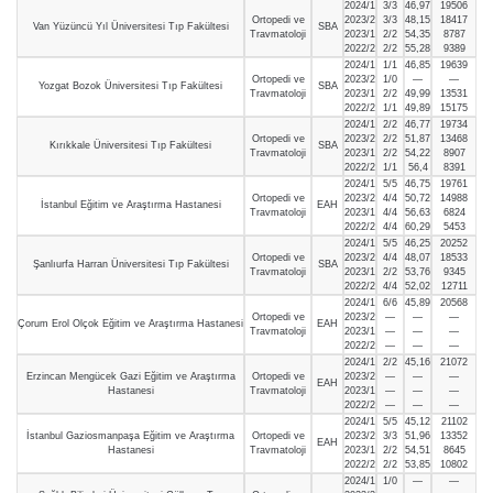
2024/1
3/3
46,97
19506
Ortopedi ve
2023/2
3/3
48,15
18417
Van Yüzüncü Yıl Üniversitesi Tıp Fakültesi
SBA
Travmatoloji
2023/1
2/2
54,35
8787
2022/2
2/2
55,28
9389
2024/1
1/1
46,85
19639
Ortopedi ve
2023/2
1/0
—
—
Yozgat Bozok Üniversitesi Tıp Fakültesi
SBA
Travmatoloji
2023/1
2/2
49,99
13531
2022/2
1/1
49,89
15175
2024/1
2/2
46,77
19734
Ortopedi ve
2023/2
2/2
51,87
13468
Kırıkkale Üniversitesi Tıp Fakültesi
SBA
Travmatoloji
2023/1
2/2
54,22
8907
2022/2
1/1
56,4
8391
2024/1
5/5
46,75
19761
Ortopedi ve
2023/2
4/4
50,72
14988
İstanbul Eğitim ve Araştırma Hastanesi
EAH
Travmatoloji
2023/1
4/4
56,63
6824
2022/2
4/4
60,29
5453
2024/1
5/5
46,25
20252
Ortopedi ve
2023/2
4/4
48,07
18533
Şanlıurfa Harran Üniversitesi Tıp Fakültesi
SBA
Travmatoloji
2023/1
2/2
53,76
9345
2022/2
4/4
52,02
12711
2024/1
6/6
45,89
20568
Ortopedi ve
2023/2
—
—
—
Çorum Erol Olçok Eğitim ve Araştırma Hastanesi
EAH
Travmatoloji
2023/1
—
—
—
2022/2
—
—
—
2024/1
2/2
45,16
21072
Erzincan Mengücek Gazi Eğitim ve Araştırma
Ortopedi ve
2023/2
—
—
—
EAH
Hastanesi
Travmatoloji
2023/1
—
—
—
2022/2
—
—
—
2024/1
5/5
45,12
21102
İstanbul Gaziosmanpaşa Eğitim ve Araştırma
Ortopedi ve
2023/2
3/3
51,96
13352
EAH
Hastanesi
Travmatoloji
2023/1
2/2
54,51
8645
2022/2
2/2
53,85
10802
2024/1
1/0
—
—