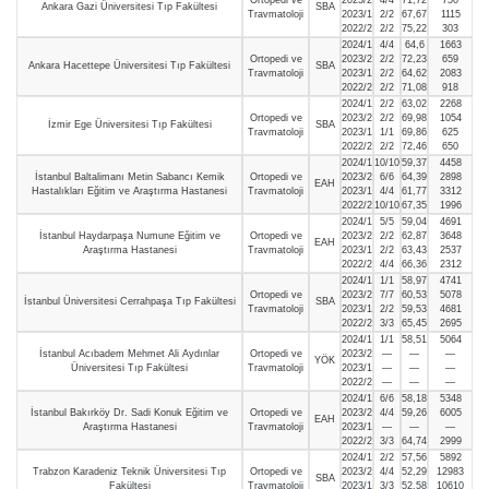
Ankara Gazi Üniversitesi Tıp Fakültesi
SBA
Travmatoloji
2023/1
2/2
67,67
1115
2022/2
2/2
75,22
303
2024/1
4/4
64,6
1663
Ortopedi ve
2023/2
2/2
72,23
659
Ankara Hacettepe Üniversitesi Tıp Fakültesi
SBA
Travmatoloji
2023/1
2/2
64,62
2083
2022/2
2/2
71,08
918
2024/1
2/2
63,02
2268
Ortopedi ve
2023/2
2/2
69,98
1054
İzmir Ege Üniversitesi Tıp Fakültesi
SBA
Travmatoloji
2023/1
1/1
69,86
625
2022/2
2/2
72,46
650
2024/1
10/10
59,37
4458
İstanbul Baltalimanı Metin Sabancı Kemik
Ortopedi ve
2023/2
6/6
64,39
2898
EAH
Hastalıkları Eğitim ve Araştırma Hastanesi
Travmatoloji
2023/1
4/4
61,77
3312
2022/2
10/10
67,35
1996
2024/1
5/5
59,04
4691
İstanbul Haydarpaşa Numune Eğitim ve
Ortopedi ve
2023/2
2/2
62,87
3648
EAH
Araştırma Hastanesi
Travmatoloji
2023/1
2/2
63,43
2537
2022/2
4/4
66,36
2312
2024/1
1/1
58,97
4741
Ortopedi ve
2023/2
7/7
60,53
5078
İstanbul Üniversitesi Cerrahpaşa Tıp Fakültesi
SBA
Travmatoloji
2023/1
2/2
59,53
4681
2022/2
3/3
65,45
2695
2024/1
1/1
58,51
5064
İstanbul Acıbadem Mehmet Ali Aydınlar
Ortopedi ve
2023/2
—
—
—
YÖK
Üniversitesi Tıp Fakültesi
Travmatoloji
2023/1
—
—
—
2022/2
—
—
—
2024/1
6/6
58,18
5348
İstanbul Bakırköy Dr. Sadi Konuk Eğitim ve
Ortopedi ve
2023/2
4/4
59,26
6005
EAH
Araştırma Hastanesi
Travmatoloji
2023/1
—
—
—
2022/2
3/3
64,74
2999
2024/1
2/2
57,56
5892
Trabzon Karadeniz Teknik Üniversitesi Tıp
Ortopedi ve
2023/2
4/4
52,29
12983
SBA
Fakültesi
Travmatoloji
2023/1
3/3
52,58
10610