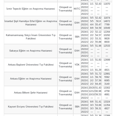
2024/1
1/1
52,43
11870
Ortopedi ve
2023/2
—
—
—
İzmir Tepecik Eğitim ve Araştırma Hastanesi
KKTC
Travmatoloji
2023/1
—
—
—
2022/2
—
—
—
2024/1
5/5
52,42
11874
İstanbul Şişli Hamidiye Etfal Eğitim ve Araştırma
Ortopedi ve
2023/2
5/5
50,8
14872
EAH
Hastanesi
Travmatoloji
2023/1
4/4
55,47
7789
2022/2
8/8
54,59
10049
2024/1
2/2
52,12
12264
Kahramanmaraş Sütçü İmam Üniversitesi Tıp
Ortopedi ve
2023/2
2/2
54,57
10292
SBA
Fakültesi
Travmatoloji
2023/1
2/2
53,31
9828
2022/2
2/2
55,88
8830
2024/1
5/5
51,96
12533
Ortopedi ve
2023/2
—
—
—
Sakarya Eğitim ve Araştırma Hastanesi
EAH
Travmatoloji
2023/1
—
—
—
2022/2
—
—
—
2024/1
1/1
51,83
12699
Ortopedi ve
2023/2
—
—
—
Ankara Başkent Üniversitesi Tıp Fakültesi
YÖK
Travmatoloji
2023/1
—
—
—
2022/2
1/1
61,29
4821
2024/1
5/5
51,72
12881
Ortopedi ve
2023/2
1/1
59,79
5582
Ankara Eğitim ve Araştırma Hastanesi
EAH
Travmatoloji
2023/1
2/2
57,56
6085
2022/2
2/2
64,45
3140
2024/1
20/20
51,43
13302
Ortopedi ve
2023/2
12/12
60,98
4758
Ankara Bilkent Şehir Hastanesi
EAH
Travmatoloji
2023/1
10/10
59,53
4681
2022/2
—
—
—
2024/1
6/6
51,41
13324
Ortopedi ve
2023/2
3/3
53,66
11354
Kayseri Erciyes Üniversitesi Tıp Fakültesi
SBA
Travmatoloji
2023/1
3/3
59,31
4827
2022/2
—
—
—
2024/1
5/5
51,36
13388