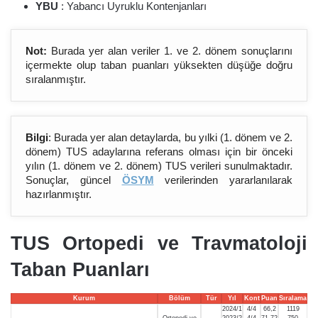
YBU
: Yabancı Uyruklu Kontenjanları
Not:
Burada yer alan veriler 1. ve 2. dönem sonuçlarını
içermekte olup taban puanları yüksekten düşüğe doğru
sıralanmıştır.
Bilgi
: Burada yer alan detaylarda, bu yılki (1. dönem ve 2.
dönem) TUS adaylarına referans olması için bir önceki
yılın (1. dönem ve 2. dönem) TUS verileri sunulmaktadır.
Sonuçlar, güncel
ÖSYM
verilerinden yararlanılarak
hazırlanmıştır.
TUS Ortopedi ve Travmatoloji
Taban Puanları
Kurum
Bölüm
Tür
Yıl
Kont
Puan
Sıralama
2024/1
4/4
66,2
1119
Ortopedi ve
2023/2
4/4
71,72
750