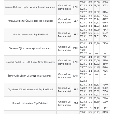
2024/1
8/8
56,56
6866
Ortopedi ve
2023/2
3/3
63,06
3533
Ankara Gülhane Eğitim ve Araştırma Hastanesi
EAH
Travmatoloji
2023/1
—
—
—
2022/2
3/3
64,52
3104
2024/1
2/2
56,44
7014
Ortopedi ve
2023/2
2/2
60,94
4787
Antalya Akdeniz Üniversitesi Tıp Fakültesi
SBA
Travmatoloji
2023/1
4/4
56,71
6745
2022/2
3/3
61,23
4853
2024/1
5/5
56,29
7143
Ortopedi ve
2023/2
5/5
58,07
6972
Mersin Üniversitesi Tıp Fakültesi
SBA
Travmatoloji
2023/1
2/2
62,51
2934
2022/2
—
—
—
2024/1
4/4
56,26
7176
Ortopedi ve
2023/2
—
—
—
Samsun Eğitim ve Araştırma Hastanesi
EAH
Travmatoloji
2023/1
—
—
—
2022/2
—
—
—
2024/1
4/4
56,22
7221
Ortopedi ve
2023/2
4/4
60,06
5396
İstanbul Kartal Dr. Lütfi Kırdar Şehir Hastanesi
EAH
Travmatoloji
2023/1
4/4
59,72
4549
2022/2
5/5
63,23
3724
2024/1
4/4
55,85
7626
Ortopedi ve
2023/2
—
—
—
İzmir Çiğli Eğitim ve Araştırma Hastanesi
EAH
Travmatoloji
2023/1
—
—
—
2022/2
—
—
—
2024/1
2/2
55,83
7640
Ortopedi ve
2023/2
2/2
54,88
9962
Diyarbakır Dicle Üniversitesi Tıp Fakültesi
SBA
Travmatoloji
2023/1
3/3
55,82
7456
2022/2
3/3
60,21
5495
2024/1
2/2
55,66
7860
Ortopedi ve
2023/2
1/1
66,69
1990
Kocaeli Üniversitesi Tıp Fakültesi
SBA
Travmatoloji
2023/1
—
—
—
2022/2
1/1
69,72
1272
2024/1
5/5
55,41
8153