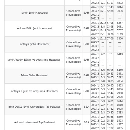
2022/2
1/1
61,17
4892
2024/1
10/10
57,43
6014
Ortopedi ve
2023/2
10/10
62,88
3636
İzmir Şehir Hastanesi
EAH
Travmatoloji
2023/1
—
—
—
2022/2
—
—
—
2024/1
15/15
57,06
6357
Ortopedi ve
2023/2
8/8
63,98
3081
Ankara Etlik Şehir Hastanesi
EAH
Travmatoloji
2023/1
12/12
58,07
5707
2022/2
15/15
60,76
5149
2024/1
12/12
57,06
6360
Ortopedi ve
2023/2
—
—
—
Antalya Şehir Hastanesi
EAH
Travmatoloji
2023/1
—
—
—
2022/2
—
—
—
2024/1
2/2
57
6413
Ortopedi ve
2023/2
—
—
—
İzmir Atatürk Eğitim ve Araştırma Hastanesi
EAH
Travmatoloji
2023/1
—
—
—
2022/2
—
—
—
2024/1
6/6
56,95
6460
Ortopedi ve
2023/2
3/3
59,43
5871
Adana Şehir Hastanesi
EAH
Travmatoloji
2023/1
3/3
58,65
5272
2022/2
8/8
58,05
7034
2024/1
5/5
56,95
6463
Ortopedi ve
2023/2
3/3
64,43
2886
Antalya Eğitim ve Araştırma Hastanesi
EAH
Travmatoloji
2023/1
4/4
62,44
2968
2022/2
3/3
64,98
2905
2024/1
3/3
56,81
6614
Ortopedi ve
2023/2
2/2
61,31
4540
İzmir Dokuz Eylül Üniversitesi Tıp Fakültesi
SBA
Travmatoloji
2023/1
3/3
57,82
5905
2022/2
3/3
65,85
2513
2024/1
2/2
56,56
6859
Ortopedi ve
2023/2
2/2
68,26
1523
Ankara Üniversitesi Tıp Fakültesi
SBA
Travmatoloji
2023/1
6/6
60,04
4337
2022/2
3/3
67,32
2005