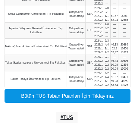
2022/2
—
—
—
2024/1
2/0
—
—
Ortopedi ve
2023/2
3/1
—
—
Sivas Cumhuriyet Üniversitesi Tıp Fakültesi
SBA
Travmatoloji
2023/1
1/1
61,67
3361
2022/2
1/1
52,04
12685
2024/1
2/0
—
—
Isparta Süleyman Demirel Üniversitesi Tıp
Ortopedi ve
2023/2
6/2
—
—
YBU
Fakültesi
Travmatoloji
2023/1
—
—
—
2022/2
—
—
—
2024/1
6/3
—
—
Ortopedi ve
2023/2
4/4
46,13
20889
Tekirdağ Namık Kemal Üniversitesi Tıp Fakültesi
SBA
Travmatoloji
2023/1
1/1
52,9
10251
2022/2
2/2
52,87
11823
2024/1
2/1
—
—
Ortopedi ve
2023/2
2/2
46,44
20506
Tokat Gaziosmanpaşa Üniversitesi Tıp Fakültesi
SBA
Travmatoloji
2023/1
2/2
50,98
12354
2022/2
2/2
50,04
15005
2024/1
4/2
—
—
Ortopedi ve
2023/2
4/4
51,87
13471
Edirne Trakya Üniversitesi Tıp Fakültesi
SBA
Travmatoloji
2023/1
1/1
59,23
4875
2022/2
2/2
53,64
11026
Bütün TUS Taban Puanları İçin Tıklayınız
TUS