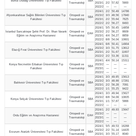
Bursa Uludağ Üniversitesi Tıp Fakültesi
SBA
Travmatoloji
2023/1
2/2
57,82
5900
2022/2
—
—
—
2024/1
2/2
50,49
14786
Afyonkarahisar Sağlık Bilimleri Üniversitesi Tıp
Ortopedi ve
2023/2
3/3
48,56
17840
SBA
Fakültesi
Travmatoloji
2023/1
2/2
55,64
7625
2022/2
2/2
56,27
8493
2024/1
5/5
50,45
14858
İstanbul Sancaktepe Şehit Prof. Dr. İlhan Varank
Ortopedi ve
2023/2
2/2
56,27
8609
EAH
Eğitim ve Araştırma Hastanesi
Travmatoloji
2023/1
4/4
54,27
8859
2022/2
8/8
54,04
10601
2024/1
6/6
50,41
14904
Ortopedi ve
2023/2
3/3
51,75
13612
Elazığ Fırat Üniversitesi Tıp Fakültesi
SBA
Travmatoloji
2023/1
2/2
51,67
11607
2022/2
2/2
53,36
11311
2024/1
4/4
50,14
15311
Konya Necmettin Erbakan Üniversitesi Tıp
Ortopedi ve
2023/2
—
—
—
SBA
Fakültesi
Travmatoloji
2023/1
—
—
—
2022/2
—
—
—
2024/1
3/3
49,95
15613
Ortopedi ve
2023/2
3/3
48,99
17261
Balıkesir Üniversitesi Tıp Fakültesi
SBA
Travmatoloji
2023/1
2/2
56,28
7091
2022/2
1/1
55,25
9422
2024/1
3/3
49,94
15627
Ortopedi ve
2023/2
8/8
54,09
10835
Konya Selçuk Üniversitesi Tıp Fakültesi
SBA
Travmatoloji
2023/1
1/1
57,87
5866
2022/2
—
—
—
2024/1
2/2
49,93
15647
Ortopedi ve
2023/2
—
—
—
Ordu Eğitim ve Araştırma Hastanesi
EAH
Travmatoloji
2023/1
—
—
—
2022/2
—
—
—
2024/1
5/5
49,53
16268
Ortopedi ve
2023/2
2/2
51,14
14435
Erzurum Atatürk Üniversitesi Tıp Fakültesi
SBA
Travmatoloji
2023/1
3/3
55,17
8040