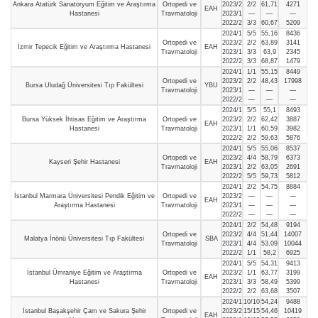
Ankara Atatürk Sanatoryum Eğitim ve Araştırma
Ortopedi ve
2023/2
2/2
61,71
4271
EAH
Hastanesi
Travmatoloji
2023/1
—
—
—
2022/2
3/3
60,67
5209
2024/1
5/5
55,16
8436
Ortopedi ve
2023/2
2/2
63,89
3141
İzmir Tepecik Eğitim ve Araştırma Hastanesi
EAH
Travmatoloji
2023/1
3/3
63,9
2345
2022/2
3/3
68,87
1479
2024/1
1/1
55,15
8449
Ortopedi ve
2023/2
2/2
48,43
17998
Bursa Uludağ Üniversitesi Tıp Fakültesi
YBU
Travmatoloji
2023/1
—
—
—
2022/2
—
—
—
2024/1
5/5
55,1
8493
Bursa Yüksek İhtisas Eğitim ve Araştırma
Ortopedi ve
2023/2
2/2
62,42
3887
EAH
Hastanesi
Travmatoloji
2023/1
1/1
60,59
3982
2022/2
2/2
59,63
5876
2024/1
5/5
55,06
8537
Ortopedi ve
2023/2
4/4
58,79
6373
Kayseri Şehir Hastanesi
EAH
Travmatoloji
2023/1
2/2
63,05
2691
2022/2
5/5
59,73
5812
2024/1
2/2
54,75
8884
İstanbul Marmara Üniversitesi Pendik Eğitim ve
Ortopedi ve
2023/2
—
—
—
EAH
Araştırma Hastanesi
Travmatoloji
2023/1
—
—
—
2022/2
—
—
—
2024/1
2/2
54,48
9194
Ortopedi ve
2023/2
4/4
51,44
14007
Malatya İnönü Üniversitesi Tıp Fakültesi
SBA
Travmatoloji
2023/1
4/4
53,09
10044
2022/2
1/1
58,2
6925
2024/1
5/5
54,31
9413
İstanbul Ümraniye Eğitim ve Araştırma
Ortopedi ve
2023/2
1/1
63,77
3199
EAH
Hastanesi
Travmatoloji
2023/1
3/3
58,49
5399
2022/2
2/2
63,68
3507
2024/1
10/10
54,24
9488
İstanbul Başakşehir Çam ve Sakura Şehir
Ortopedi ve
2023/2
15/15
54,46
10419
EAH