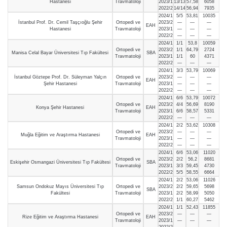
Hastanesi
Travmatoloji
2023/1
13/13
57,58
6058
2022/2
14/14
56,94
7935
2024/1
5/5
53,81
10035
İstanbul Prof. Dr. Cemil Taşçıoğlu Şehir
Ortopedi ve
2023/2
—
—
—
EAH
Hastanesi
Travmatoloji
2023/1
—
—
—
2022/2
—
—
—
2024/1
1/1
53,8
10059
Ortopedi ve
2023/2
1/1
64,79
2724
Manisa Celal Bayar Üniversitesi Tıp Fakültesi
SBA
Travmatoloji
2023/1
1/1
60
4371
2022/2
—
—
—
2024/1
3/3
53,79
10069
İstanbul Göztepe Prof. Dr. Süleyman Yalçın
Ortopedi ve
2023/2
—
—
—
EAH
Şehir Hastanesi
Travmatoloji
2023/1
—
—
—
2022/2
—
—
—
2024/1
6/6
53,79
10072
Ortopedi ve
2023/2
4/4
56,69
8190
Konya Şehir Hastanesi
EAH
Travmatoloji
2023/1
6/6
58,57
5331
2022/2
—
—
—
2024/1
2/2
53,62
10308
Ortopedi ve
2023/2
—
—
—
Muğla Eğitim ve Araştırma Hastanesi
EAH
Travmatoloji
2023/1
—
—
—
2022/2
—
—
—
2024/1
6/6
53,06
11020
Ortopedi ve
2023/2
2/2
56,2
8681
Eskişehir Osmangazi Üniversitesi Tıp Fakültesi
SBA
Travmatoloji
2023/1
3/3
59,45
4730
2022/2
5/5
58,55
6664
2024/1
2/2
53,06
11026
Samsun Ondokuz Mayıs Üniversitesi Tıp
Ortopedi ve
2023/2
2/2
59,65
5698
SBA
Fakültesi
Travmatoloji
2023/1
2/2
58,99
5050
2022/2
1/1
60,27
5462
2024/1
1/1
52,43
11855
Ortopedi ve
2023/2
—
—
—
Rize Eğitim ve Araştırma Hastanesi
EAH
Travmatoloji
2023/1
—
—
—
2022/2
—
—
—