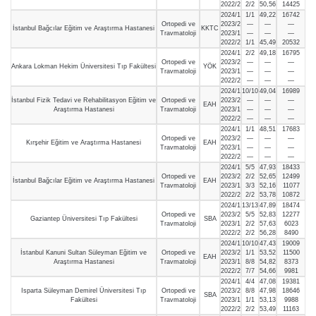
2022/2
2/2
50,56
14425
2024/1
1/1
49,22
16742
Ortopedi ve
2023/2
—
—
—
İstanbul Bağcılar Eğitim ve Araştırma Hastanesi
KKTC
Travmatoloji
2023/1
—
—
—
2022/2
1/1
45,49
20532
2024/1
2/2
49,18
16795
Ortopedi ve
2023/2
—
—
—
Ankara Lokman Hekim Üniversitesi Tıp Fakültesi
YÖK
Travmatoloji
2023/1
—
—
—
2022/2
—
—
—
2024/1
10/10
49,04
16989
İstanbul Fizik Tedavi ve Rehabilitasyon Eğitim ve
Ortopedi ve
2023/2
—
—
—
EAH
Araştırma Hastanesi
Travmatoloji
2023/1
—
—
—
2022/2
—
—
—
2024/1
1/1
48,51
17683
Ortopedi ve
2023/2
—
—
—
Kırşehir Eğitim ve Araştırma Hastanesi
EAH
Travmatoloji
2023/1
—
—
—
2022/2
—
—
—
2024/1
5/5
47,93
18433
Ortopedi ve
2023/2
2/2
52,65
12499
İstanbul Bağcılar Eğitim ve Araştırma Hastanesi
EAH
Travmatoloji
2023/1
3/3
52,16
11077
2022/2
2/2
53,78
10872
2024/1
13/13
47,89
18474
Ortopedi ve
2023/2
5/5
52,83
12277
Gaziantep Üniversitesi Tıp Fakültesi
SBA
Travmatoloji
2023/1
2/2
57,63
6023
2022/2
2/2
56,28
8490
2024/1
10/10
47,43
19009
İstanbul Kanuni Sultan Süleyman Eğitim ve
Ortopedi ve
2023/2
1/1
53,52
11500
EAH
Araştırma Hastanesi
Travmatoloji
2023/1
8/8
54,82
8373
2022/2
7/7
54,66
9981
2024/1
4/4
47,08
19381
Isparta Süleyman Demirel Üniversitesi Tıp
Ortopedi ve
2023/2
8/8
47,98
18646
SBA
Fakültesi
Travmatoloji
2023/1
1/1
53,13
9988
2022/2
2/2
53,49
11163