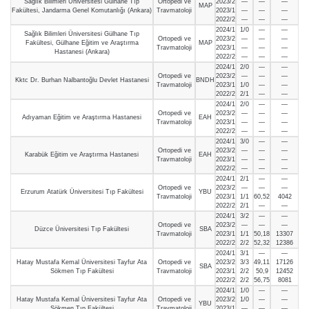
Sağlık Bilimleri Üniversitesi Gülhane Tıp
Ortopedi ve
2023/2
—
—
—
MAP
Fakültesi, Jandarma Genel Komutanlığı (Ankara)
Travmatoloji
2023/1
—
—
—
2022/2
—
—
—
2024/1
1/0
—
—
Sağlık Bilimleri Üniversitesi Gülhane Tıp
Ortopedi ve
2023/2
—
—
—
Fakültesi, Gülhane Eğitim ve Araştırma
MAP
Travmatoloji
2023/1
—
—
—
Hastanesi (Ankara)
2022/2
—
—
—
2024/1
2/0
—
—
Ortopedi ve
2023/2
—
—
—
Kktc Dr. Burhan Nalbantoğlu Devlet Hastanesi
BNDH
Travmatoloji
2023/1
1/0
—
—
2022/2
2/1
—
—
2024/1
2/0
—
—
Ortopedi ve
2023/2
—
—
—
Adıyaman Eğitim ve Araştırma Hastanesi
EAH
Travmatoloji
2023/1
—
—
—
2022/2
—
—
—
2024/1
3/0
—
—
Ortopedi ve
2023/2
—
—
—
Karabük Eğitim ve Araştırma Hastanesi
EAH
Travmatoloji
2023/1
—
—
—
2022/2
—
—
—
2024/1
2/1
—
—
Ortopedi ve
2023/2
—
—
—
Erzurum Atatürk Üniversitesi Tıp Fakültesi
YBU
Travmatoloji
2023/1
1/1
60,52
4042
2022/2
2/1
—
—
2024/1
3/2
—
—
Ortopedi ve
2023/2
—
—
—
Düzce Üniversitesi Tıp Fakültesi
SBA
Travmatoloji
2023/1
1/1
50,18
13307
2022/2
2/2
52,32
12386
2024/1
3/1
—
—
Hatay Mustafa Kemal Üniversitesi Tayfur Ata
Ortopedi ve
2023/2
3/3
49,11
17126
SBA
Sökmen Tıp Fakültesi
Travmatoloji
2023/1
2/2
50,9
12452
2022/2
2/2
56,75
8081
2024/1
1/0
—
—
Hatay Mustafa Kemal Üniversitesi Tayfur Ata
Ortopedi ve
2023/2
1/0
—
—
YBU
Sökmen Tıp Fakültesi
Travmatoloji
2023/1
—
—
—