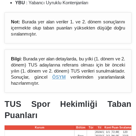
YBU
: Yabancı Uyruklu Kontenjanları
Not:
Burada yer alan veriler 1. ve 2. dönem sonuçlarını
içermekte olup taban puanları yüksekten düşüğe doğru
sıralanmıştır.
Bilgi
: Burada yer alan detaylarda, bu yılki (1. dönem ve 2.
dönem) TUS adaylarına referans olması için bir önceki
yılın (1. dönem ve 2. dönem) TUS verileri sunulmaktadır.
Sonuçlar, güncel
ÖSYM
verilerinden yararlanılarak
hazırlanmıştır.
TUS Spor Hekimliği Taban
Puanları
Kurum
Bölüm
Tür
Yıl
Kont
Puan
Sıralama
2024/1
1/1
72,88
120
Spor
2023/2
2/2
66,05
2215