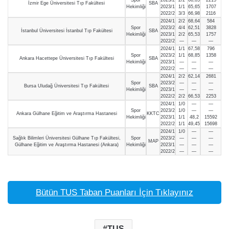
İzmir Ege Üniversitesi Tıp Fakültesi
SBA
Hekimliği
2023/1
1/1
65,65
1707
2022/2
3/3
66,98
2116
2024/1
2/2
68,64
584
Spor
2023/2
4/4
62,51
3828
İstanbul Üniversitesi İstanbul Tıp Fakültesi
SBA
Hekimliği
2023/1
2/2
65,53
1757
2022/2
—
—
—
2024/1
1/1
67,58
796
Spor
2023/2
1/1
68,85
1358
Ankara Hacettepe Üniversitesi Tıp Fakültesi
SBA
Hekimliği
2023/1
—
—
—
2022/2
—
—
—
2024/1
2/2
62,14
2681
Spor
2023/2
—
—
—
Bursa Uludağ Üniversitesi Tıp Fakültesi
SBA
Hekimliği
2023/1
—
—
—
2022/2
2/2
66,53
2253
2024/1
1/0
—
—
Spor
2023/2
1/0
—
—
Ankara Gülhane Eğitim ve Araştırma Hastanesi
KKTC
Hekimliği
2023/1
1/1
48,2
15592
2022/2
1/1
49,45
15698
2024/1
1/0
—
—
Sağlık Bilimleri Üniversitesi Gülhane Tıp Fakültesi,
Spor
2023/2
—
—
—
MAP
Gülhane Eğitim ve Araştırma Hastanesi (Ankara)
Hekimliği
2023/1
—
—
—
2022/2
—
—
—
Bütün TUS Taban Puanları İçin Tıklayınız
TUS