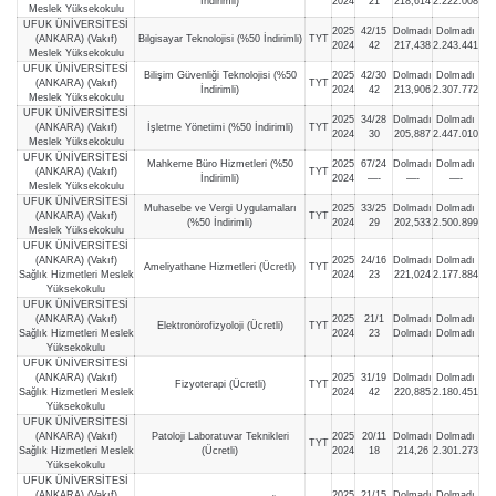
İndirimli)
2024
21
218,614
2.222.008
Meslek Yüksekokulu
UFUK ÜNİVERSİTESİ
2025
42/15
Dolmadı
Dolmadı
(ANKARA) (Vakıf)
Bilgisayar Teknolojisi (%50 İndirimli)
TYT
2024
42
217,438
2.243.441
Meslek Yüksekokulu
UFUK ÜNİVERSİTESİ
Bilişim Güvenliği Teknolojisi (%50
2025
42/30
Dolmadı
Dolmadı
(ANKARA) (Vakıf)
TYT
İndirimli)
2024
42
213,906
2.307.772
Meslek Yüksekokulu
UFUK ÜNİVERSİTESİ
2025
34/28
Dolmadı
Dolmadı
(ANKARA) (Vakıf)
İşletme Yönetimi (%50 İndirimli)
TYT
2024
30
205,887
2.447.010
Meslek Yüksekokulu
UFUK ÜNİVERSİTESİ
Mahkeme Büro Hizmetleri (%50
2025
67/24
Dolmadı
Dolmadı
(ANKARA) (Vakıf)
TYT
İndirimli)
2024
—-
—-
—-
Meslek Yüksekokulu
UFUK ÜNİVERSİTESİ
Muhasebe ve Vergi Uygulamaları
2025
33/25
Dolmadı
Dolmadı
(ANKARA) (Vakıf)
TYT
(%50 İndirimli)
2024
29
202,533
2.500.899
Meslek Yüksekokulu
UFUK ÜNİVERSİTESİ
(ANKARA) (Vakıf)
2025
24/16
Dolmadı
Dolmadı
Ameliyathane Hizmetleri (Ücretli)
TYT
Sağlık Hizmetleri Meslek
2024
23
221,024
2.177.884
Yüksekokulu
UFUK ÜNİVERSİTESİ
(ANKARA) (Vakıf)
2025
21/1
Dolmadı
Dolmadı
Elektronörofizyoloji (Ücretli)
TYT
Sağlık Hizmetleri Meslek
2024
23
Dolmadı
Dolmadı
Yüksekokulu
UFUK ÜNİVERSİTESİ
(ANKARA) (Vakıf)
2025
31/19
Dolmadı
Dolmadı
Fizyoterapi (Ücretli)
TYT
Sağlık Hizmetleri Meslek
2024
42
220,885
2.180.451
Yüksekokulu
UFUK ÜNİVERSİTESİ
(ANKARA) (Vakıf)
Patoloji Laboratuvar Teknikleri
2025
20/11
Dolmadı
Dolmadı
TYT
Sağlık Hizmetleri Meslek
(Ücretli)
2024
18
214,26
2.301.273
Yüksekokulu
UFUK ÜNİVERSİTESİ
(ANKARA) (Vakıf)
2025
21/15
Dolmadı
Dolmadı