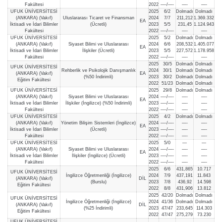
Fakültesi
2022
—-/—-
—-
—-
UFUK ÜNİVERSİTESİ
2025
6/2
Dolmadı
Dolmadı
(ANKARA) (Vakıf)
Uluslararası Ticaret ve Finansman
2024
7/7
211,212
1.369.332
EA
İktisadi ve İdari Bilimler
(Ücretli)
2023
5/5
231,45
1.124.943
Fakültesi
2022
—-/—-
—-
—-
UFUK ÜNİVERSİTESİ
2025
5/2
Dolmadı
Dolmadı
(ANKARA) (Vakıf)
Siyaset Bilimi ve Uluslararası
2024
6/6
208,532
1.405.077
EA
İktisadi ve İdari Bilimler
İlişkiler (Ücretli)
2023
5/5
227,572
1.178.958
Fakültesi
2022
—-/—-
—-
—-
2025
30/5
Dolmadı
Dolmadı
UFUK ÜNİVERSİTESİ
Rehberlik ve Psikolojik Danışmanlık
2024
30/1
Dolmadı
Dolmadı
(ANKARA) (Vakıf)
EA
(%50 İndirimli)
2023
30/2
Dolmadı
Dolmadı
Eğitim Fakültesi
2022
51/23
Dolmadı
Dolmadı
UFUK ÜNİVERSİTESİ
2025
29/8
Dolmadı
Dolmadı
(ANKARA) (Vakıf)
Siyaset Bilimi ve Uluslararası
2024
—-/—-
—-
—-
EA
İktisadi ve İdari Bilimler
İlişkiler (İngilizce) (%50 İndirimli)
2023
—-/—-
—-
—-
Fakültesi
2022
—-/—-
—-
—-
UFUK ÜNİVERSİTESİ
2025
4/2
Dolmadı
Dolmadı
(ANKARA) (Vakıf)
Yönetim Bilişim Sistemleri (İngilizce)
2024
—-/—-
—-
—-
EA
İktisadi ve İdari Bilimler
(Ücretli)
2023
—-/—-
—-
—-
Fakültesi
2022
—-/—-
—-
—-
UFUK ÜNİVERSİTESİ
2025
5/0
—
—
(ANKARA) (Vakıf)
Siyaset Bilimi ve Uluslararası
2024
—-/—-
—-
—-
EA
İktisadi ve İdari Bilimler
İlişkiler (İngilizce) (Ücretli)
2023
—-/—-
—-
—-
Fakültesi
2022
—-/—-
—-
—-
2025
6/6
431,865
10.717
UFUK ÜNİVERSİTESİ
İngilizce Öğretmenliği (İngilizce)
2024
7/9
437,191
11.843
(ANKARA) (Vakıf)
DİL
(Burslu)
2023
7/8
436,92
14.598
Eğitim Fakültesi
2022
8/8
431,906
13.812
2025
42/20
Dolmadı
Dolmadı
UFUK ÜNİVERSİTESİ
İngilizce Öğretmenliği (İngilizce)
2024
41/36
Dolmadı
Dolmadı
(ANKARA) (Vakıf)
DİL
(%25 İndirimli)
2023
47/47
233,645
114.303
Eğitim Fakültesi
2022
47/47
275,279
73.230
UFUK ÜNİVERSİTESİ