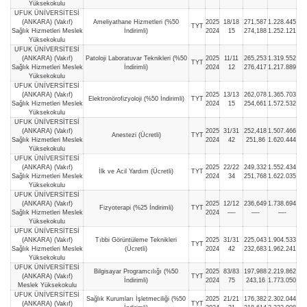
Yüksekokulu
UFUK ÜNİVERSİTESİ
(ANKARA) (Vakıf)
Ameliyathane Hizmetleri (%50
2025
18/18
271,587
1.228.445
TYT
Sağlık Hizmetleri Meslek
İndirimli)
2024
15
274,188
1.252.121
Yüksekokulu
UFUK ÜNİVERSİTESİ
(ANKARA) (Vakıf)
Patoloji Laboratuvar Teknikleri (%50
2025
11/11
265,253
1.319.552
TYT
Sağlık Hizmetleri Meslek
İndirimli)
2024
12
276,417
1.217.889
Yüksekokulu
UFUK ÜNİVERSİTESİ
(ANKARA) (Vakıf)
2025
13/13
262,078
1.365.703
Elektronörofizyoloji (%50 İndirimli)
TYT
Sağlık Hizmetleri Meslek
2024
15
254,661
1.572.532
Yüksekokulu
UFUK ÜNİVERSİTESİ
(ANKARA) (Vakıf)
2025
31/31
252,418
1.507.466
Anestezi (Ücretli)
TYT
Sağlık Hizmetleri Meslek
2024
42
251,86
1.620.444
Yüksekokulu
UFUK ÜNİVERSİTESİ
(ANKARA) (Vakıf)
2025
22/22
249,332
1.552.434
İlk ve Acil Yardım (Ücretli)
TYT
Sağlık Hizmetleri Meslek
2024
34
251,768
1.622.035
Yüksekokulu
UFUK ÜNİVERSİTESİ
(ANKARA) (Vakıf)
2025
12/12
236,649
1.738.694
Fizyoterapi (%25 İndirimli)
TYT
Sağlık Hizmetleri Meslek
2024
—-
—-
—-
Yüksekokulu
UFUK ÜNİVERSİTESİ
(ANKARA) (Vakıf)
Tıbbi Görüntüleme Teknikleri
2025
31/31
225,043
1.904.533
TYT
Sağlık Hizmetleri Meslek
(Ücretli)
2024
42
232,683
1.962.241
Yüksekokulu
UFUK ÜNİVERSİTESİ
Bilgisayar Programcılığı (%50
2025
83/83
197,988
2.219.862
(ANKARA) (Vakıf)
TYT
İndirimli)
2024
75
243,16
1.773.050
Meslek Yüksekokulu
UFUK ÜNİVERSİTESİ
Sağlık Kurumları İşletmeciliği (%50
2025
21/21
176,382
2.302.044
(ANKARA) (Vakıf)
TYT