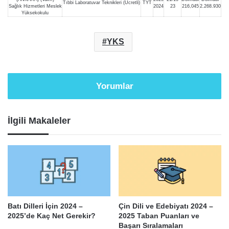
Tıbbi Laboratuvar Teknikleri (Ücretli)
TYT
Sağlık Hizmetleri Meslek
2024
23
216,045
2.268.930
Yüksekokulu
YKS
Yorumlar
İlgili Makaleler
Batı Dilleri İçin 2024 –
Çin Dili ve Edebiyatı 2024 –
2025’de Kaç Net Gerekir?
2025 Taban Puanları ve
Başarı Sıralamaları