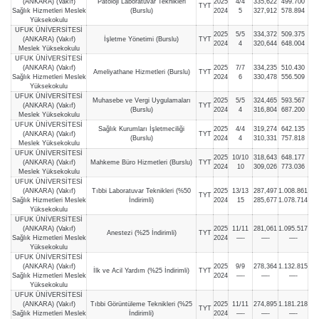
(ANKARA) (Vakıf)
Patoloji Laboratuvar Teknikleri
2025
4/4
335,622
499.700
TYT
Sağlık Hizmetleri Meslek
(Burslu)
2024
5
327,912
578.894
Yüksekokulu
UFUK ÜNİVERSİTESİ
2025
5/5
334,372
509.375
(ANKARA) (Vakıf)
İşletme Yönetimi (Burslu)
TYT
2024
4
320,644
648.004
Meslek Yüksekokulu
UFUK ÜNİVERSİTESİ
(ANKARA) (Vakıf)
2025
7/7
334,235
510.430
Ameliyathane Hizmetleri (Burslu)
TYT
Sağlık Hizmetleri Meslek
2024
6
330,478
556.509
Yüksekokulu
UFUK ÜNİVERSİTESİ
Muhasebe ve Vergi Uygulamaları
2025
5/5
324,465
593.567
(ANKARA) (Vakıf)
TYT
(Burslu)
2024
4
316,804
687.200
Meslek Yüksekokulu
UFUK ÜNİVERSİTESİ
Sağlık Kurumları İşletmeciliği
2025
4/4
319,274
642.135
(ANKARA) (Vakıf)
TYT
(Burslu)
2024
4
310,331
757.818
Meslek Yüksekokulu
UFUK ÜNİVERSİTESİ
2025
10/10
318,643
648.177
(ANKARA) (Vakıf)
Mahkeme Büro Hizmetleri (Burslu)
TYT
2024
10
309,026
773.036
Meslek Yüksekokulu
UFUK ÜNİVERSİTESİ
(ANKARA) (Vakıf)
Tıbbi Laboratuvar Teknikleri (%50
2025
13/13
287,497
1.008.861
TYT
Sağlık Hizmetleri Meslek
İndirimli)
2024
15
285,677
1.078.714
Yüksekokulu
UFUK ÜNİVERSİTESİ
(ANKARA) (Vakıf)
2025
11/11
281,061
1.095.517
Anestezi (%25 İndirimli)
TYT
Sağlık Hizmetleri Meslek
2024
—-
—-
—-
Yüksekokulu
UFUK ÜNİVERSİTESİ
(ANKARA) (Vakıf)
2025
9/9
278,364
1.132.815
İlk ve Acil Yardım (%25 İndirimli)
TYT
Sağlık Hizmetleri Meslek
2024
—-
—-
—-
Yüksekokulu
UFUK ÜNİVERSİTESİ
(ANKARA) (Vakıf)
Tıbbi Görüntüleme Teknikleri (%25
2025
11/11
274,895
1.181.218
TYT
Sağlık Hizmetleri Meslek
İndirimli)
2024
—-
—-
—-