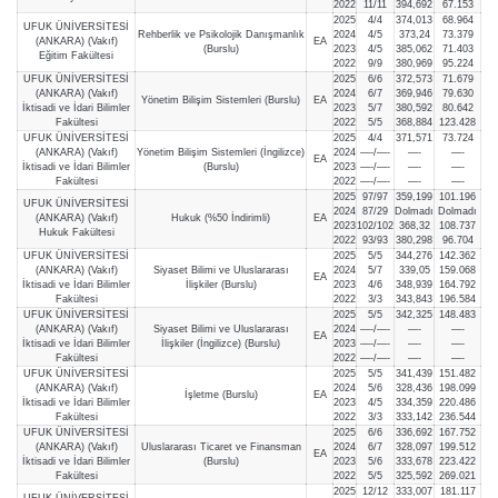
2022
11/11
394,692
67.153
2025
4/4
374,013
68.964
UFUK ÜNİVERSİTESİ
Rehberlik ve Psikolojik Danışmanlık
2024
4/5
373,24
73.379
(ANKARA) (Vakıf)
EA
(Burslu)
2023
4/5
385,062
71.403
Eğitim Fakültesi
2022
9/9
380,969
95.224
UFUK ÜNİVERSİTESİ
2025
6/6
372,573
71.679
(ANKARA) (Vakıf)
2024
6/7
369,946
79.630
Yönetim Bilişim Sistemleri (Burslu)
EA
İktisadi ve İdari Bilimler
2023
5/7
380,592
80.642
Fakültesi
2022
5/5
368,884
123.428
UFUK ÜNİVERSİTESİ
2025
4/4
371,571
73.724
(ANKARA) (Vakıf)
Yönetim Bilişim Sistemleri (İngilizce)
2024
—-/—-
—-
—-
EA
İktisadi ve İdari Bilimler
(Burslu)
2023
—-/—-
—-
—-
Fakültesi
2022
—-/—-
—-
—-
2025
97/97
359,199
101.196
UFUK ÜNİVERSİTESİ
2024
87/29
Dolmadı
Dolmadı
(ANKARA) (Vakıf)
Hukuk (%50 İndirimli)
EA
2023
102/102
368,32
108.737
Hukuk Fakültesi
2022
93/93
380,298
96.704
UFUK ÜNİVERSİTESİ
2025
5/5
344,276
142.362
(ANKARA) (Vakıf)
Siyaset Bilimi ve Uluslararası
2024
5/7
339,05
159.068
EA
İktisadi ve İdari Bilimler
İlişkiler (Burslu)
2023
4/6
348,939
164.792
Fakültesi
2022
3/3
343,843
196.584
UFUK ÜNİVERSİTESİ
2025
5/5
342,325
148.483
(ANKARA) (Vakıf)
Siyaset Bilimi ve Uluslararası
2024
—-/—-
—-
—-
EA
İktisadi ve İdari Bilimler
İlişkiler (İngilizce) (Burslu)
2023
—-/—-
—-
—-
Fakültesi
2022
—-/—-
—-
—-
UFUK ÜNİVERSİTESİ
2025
5/5
341,439
151.482
(ANKARA) (Vakıf)
2024
5/6
328,436
198.099
İşletme (Burslu)
EA
İktisadi ve İdari Bilimler
2023
4/5
334,359
220.486
Fakültesi
2022
3/3
333,142
236.544
UFUK ÜNİVERSİTESİ
2025
6/6
336,692
167.752
(ANKARA) (Vakıf)
Uluslararası Ticaret ve Finansman
2024
6/7
328,097
199.512
EA
İktisadi ve İdari Bilimler
(Burslu)
2023
5/6
333,678
223.422
Fakültesi
2022
5/5
325,592
269.021
2025
12/12
333,007
181.117
UFUK ÜNİVERSİTESİ