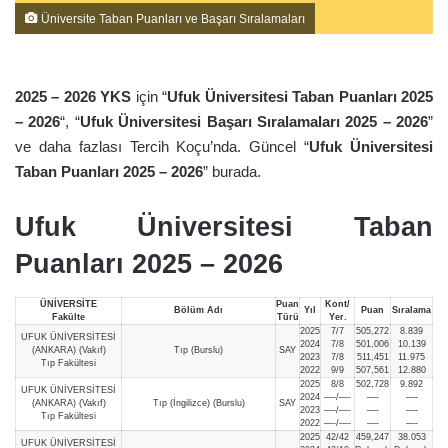
Üniversite Taban Puanları ve Başarı Sıralamaları
2025 – 2026 YKS
için “
Ufuk Üniversitesi Taban Puanları 2025
– 2026
“, “
Ufuk Üniversitesi Başarı Sıralamaları 2025 – 2026
”
ve daha fazlası Tercih Koçu’nda. Güncel “
Ufuk Üniversitesi
Taban Puanları 2025 – 2026
” burada.
Ufuk Üniversitesi Taban
Puanları 2025 – 2026
ÜNİVERSİTE
Puan
Kont/
Bölüm Adı
Yıl
Puan
Sıralama
Fakülte
Türü
Yer.
2025
7/7
505,272
8.839
UFUK ÜNİVERSİTESİ
2024
7/8
501,006
10.139
(ANKARA) (Vakıf)
Tıp (Burslu)
SAY
2023
7/8
511,451
11.975
Tıp Fakültesi
2022
9/9
507,561
12.880
2025
8/8
502,728
9.892
UFUK ÜNİVERSİTESİ
2024
—-/—-
—-
—-
(ANKARA) (Vakıf)
Tıp (İngilizce) (Burslu)
SAY
2023
—-/—-
—-
—-
Tıp Fakültesi
2022
—-/—-
—-
—-
2025
42/42
459,247
38.053
UFUK ÜNİVERSİTESİ