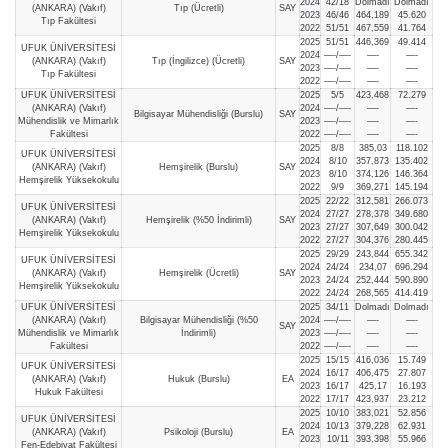
2024
42/18
Dolmadı
Dolmadı
(ANKARA) (Vakıf)
Tıp (Ücretli)
SAY
2023
46/46
464,189
45.620
Tıp Fakültesi
2022
51/51
467,559
41.764
2025
51/51
446,369
49.414
UFUK ÜNİVERSİTESİ
2024
—-/—-
—-
—-
(ANKARA) (Vakıf)
Tıp (İngilizce) (Ücretli)
SAY
2023
—-/—-
—-
—-
Tıp Fakültesi
2022
—-/—-
—-
—-
UFUK ÜNİVERSİTESİ
2025
5/5
423,468
72.279
(ANKARA) (Vakıf)
2024
—-/—-
—-
—-
Bilgisayar Mühendisliği (Burslu)
SAY
Mühendislik ve Mimarlık
2023
—-/—-
—-
—-
Fakültesi
2022
—-/—-
—-
—-
2025
8/8
385,03
118.102
UFUK ÜNİVERSİTESİ
2024
8/10
357,873
135.402
(ANKARA) (Vakıf)
Hemşirelik (Burslu)
SAY
2023
8/10
374,126
146.364
Hemşirelik Yüksekokulu
2022
9/9
369,271
145.194
2025
22/22
312,581
266.073
UFUK ÜNİVERSİTESİ
2024
27/27
278,378
349.680
(ANKARA) (Vakıf)
Hemşirelik (%50 İndirimli)
SAY
2023
27/27
307,649
300.042
Hemşirelik Yüksekokulu
2022
27/27
304,376
280.445
2025
29/29
243,844
655.342
UFUK ÜNİVERSİTESİ
2024
24/24
234,07
696.294
(ANKARA) (Vakıf)
Hemşirelik (Ücretli)
SAY
2023
24/24
252,444
590.890
Hemşirelik Yüksekokulu
2022
24/24
268,565
414.419
UFUK ÜNİVERSİTESİ
2025
34/11
Dolmadı
Dolmadı
(ANKARA) (Vakıf)
Bilgisayar Mühendisliği (%50
2024
—-/—-
—-
—-
SAY
Mühendislik ve Mimarlık
İndirimli)
2023
—-/—-
—-
—-
Fakültesi
2022
—-/—-
—-
—-
2025
15/15
416,036
15.749
UFUK ÜNİVERSİTESİ
2024
16/17
406,475
27.807
(ANKARA) (Vakıf)
Hukuk (Burslu)
EA
2023
16/17
425,17
16.193
Hukuk Fakültesi
2022
17/17
423,937
23.212
2025
10/10
383,021
52.856
UFUK ÜNİVERSİTESİ
2024
10/13
379,228
62.931
(ANKARA) (Vakıf)
Psikoloji (Burslu)
EA
2023
10/11
393,398
55.966
Fen-Edebiyat Fakültesi