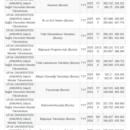
(ANKARA) (Vakıf)
2025
7/7
363,702
318.151
Anestezi (Burslu)
TYT
Sağlık Hizmetleri Meslek
2024
7
364,75
329.288
Yüksekokulu
UFUK ÜNİVERSİTESİ
(ANKARA) (Vakıf)
2025
4/4
357,898
350.067
İlk ve Acil Yardım (Burslu)
TYT
Sağlık Hizmetleri Meslek
2024
5
350,691
407.774
Yüksekokulu
UFUK ÜNİVERSİTESİ
(ANKARA) (Vakıf)
Tıbbi Görüntüleme Teknikleri
2025
7/7
356,151
360.321
TYT
Sağlık Hizmetleri Meslek
(Burslu)
2024
7
347,081
431.044
Yüksekokulu
UFUK ÜNİVERSİTESİ
2025
13/13
354,131
372.137
(ANKARA) (Vakıf)
Bilgisayar Programcılığı (Burslu)
TYT
2024
11
353,897
388.286
Meslek Yüksekokulu
UFUK ÜNİVERSİTESİ
(ANKARA) (Vakıf)
2025
5/5
349,547
400.711
Tıbbi Laboratuvar Teknikleri (Burslu)
TYT
Sağlık Hizmetleri Meslek
2024
6
340,565
476.429
Yüksekokulu
UFUK ÜNİVERSİTESİ
2025
6/6
347,2
416.204
(ANKARA) (Vakıf)
Bilişim Güvenliği Teknolojisi (Burslu)
TYT
2024
7
342,97
459.097
Meslek Yüksekokulu
UFUK ÜNİVERSİTESİ
(ANKARA) (Vakıf)
2025
7/7
342,521
448.308
Fizyoterapi (Burslu)
TYT
Sağlık Hizmetleri Meslek
2024
7
339,648
483.202
Yüksekokulu
UFUK ÜNİVERSİTESİ
(ANKARA) (Vakıf)
2025
5/5
337,735
483.609
Elektronörofizyoloji (Burslu)
TYT
Sağlık Hizmetleri Meslek
2024
6
320,752
646.910
Yüksekokulu
UFUK ÜNİVERSİTESİ
2025
6/6
336,437
493.426
(ANKARA) (Vakıf)
Bilgisayar Teknolojisi (Burslu)
TYT
2024
7
346,425
435.354
Meslek Yüksekokulu
UFUK ÜNİVERSİTESİ