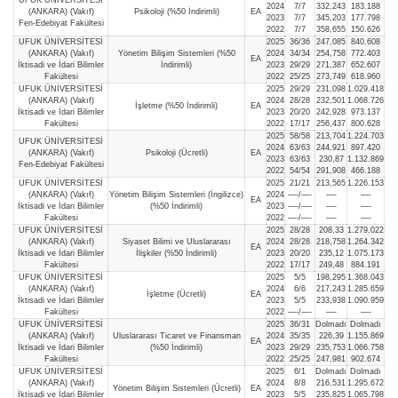
2024
7/7
332,243
183.188
(ANKARA) (Vakıf)
Psikoloji (%50 İndirimli)
EA
2023
7/7
345,203
177.798
Fen-Edebiyat Fakültesi
2022
7/7
358,655
150.626
UFUK ÜNİVERSİTESİ
2025
36/36
247,085
840.608
(ANKARA) (Vakıf)
Yönetim Bilişim Sistemleri (%50
2024
34/34
254,758
772.403
EA
İktisadi ve İdari Bilimler
İndirimli)
2023
29/29
271,387
652.607
Fakültesi
2022
25/25
273,749
618.960
UFUK ÜNİVERSİTESİ
2025
29/29
231,098
1.029.418
(ANKARA) (Vakıf)
2024
28/28
232,501
1.068.726
İşletme (%50 İndirimli)
EA
İktisadi ve İdari Bilimler
2023
20/20
242,928
973.137
Fakültesi
2022
17/17
256,437
800.628
2025
58/58
213,704
1.224.703
UFUK ÜNİVERSİTESİ
2024
63/63
244,921
897.420
(ANKARA) (Vakıf)
Psikoloji (Ücretli)
EA
2023
63/63
230,87
1.132.869
Fen-Edebiyat Fakültesi
2022
54/54
291,908
466.188
UFUK ÜNİVERSİTESİ
2025
21/21
213,565
1.226.153
(ANKARA) (Vakıf)
Yönetim Bilişim Sistemleri (İngilizce)
2024
—-/—-
—-
—-
EA
İktisadi ve İdari Bilimler
(%50 İndirimli)
2023
—-/—-
—-
—-
Fakültesi
2022
—-/—-
—-
—-
UFUK ÜNİVERSİTESİ
2025
28/28
208,33
1.279.022
(ANKARA) (Vakıf)
Siyaset Bilimi ve Uluslararası
2024
28/28
218,758
1.264.342
EA
İktisadi ve İdari Bilimler
İlişkiler (%50 İndirimli)
2023
20/20
235,12
1.075.173
Fakültesi
2022
17/17
249,48
884.191
UFUK ÜNİVERSİTESİ
2025
5/5
198,295
1.368.043
(ANKARA) (Vakıf)
2024
6/6
217,243
1.285.659
İşletme (Ücretli)
EA
İktisadi ve İdari Bilimler
2023
5/5
233,938
1.090.959
Fakültesi
2022
—-/—-
—-
—-
UFUK ÜNİVERSİTESİ
2025
36/31
Dolmadı
Dolmadı
(ANKARA) (Vakıf)
Uluslararası Ticaret ve Finansman
2024
35/35
226,39
1.155.869
EA
İktisadi ve İdari Bilimler
(%50 İndirimli)
2023
29/29
235,753
1.066.758
Fakültesi
2022
25/25
247,981
902.674
UFUK ÜNİVERSİTESİ
2025
6/1
Dolmadı
Dolmadı
(ANKARA) (Vakıf)
2024
8/8
216,531
1.295.672
Yönetim Bilişim Sistemleri (Ücretli)
EA
İktisadi ve İdari Bilimler
2023
5/5
235,825
1.065.798