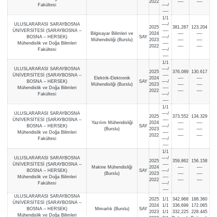
2022
—-
—-
Fakültesi
—-/
—-
1/1
ULUSLARARASI SARAYBOSNA
—-/
2025
381,287
123.204
ÜNİVERSİTESİ (SARAYBOSNA –
—-
Bilgisayar Bilimleri ve
2024
—-
—-
BOSNA – HERSEK)
SAY
—-/
Mühendisliği (Burslu)
2023
—-
—-
Mühendislik ve Doğa Bilimleri
—-
2022
—-
—-
Fakültesi
—-/
—-
1/1
ULUSLARARASI SARAYBOSNA
—-/
2025
376,089
130.617
ÜNİVERSİTESİ (SARAYBOSNA –
—-
Elektrik-Elektronik
2024
—-
—-
BOSNA – HERSEK)
SAY
—-/
Mühendisliği (Burslu)
2023
—-
—-
Mühendislik ve Doğa Bilimleri
—-
2022
—-
—-
Fakültesi
—-/
—-
1/1
ULUSLARARASI SARAYBOSNA
—-/
2025
373,552
134.329
ÜNİVERSİTESİ (SARAYBOSNA –
—-
Yazılım Mühendisliği
2024
—-
—-
BOSNA – HERSEK)
SAY
—-/
(Burslu)
2023
—-
—-
Mühendislik ve Doğa Bilimleri
—-
2022
—-
—-
Fakültesi
—-/
—-
1/1
ULUSLARARASI SARAYBOSNA
—-/
2025
359,862
156.158
ÜNİVERSİTESİ (SARAYBOSNA –
—-
Makine Mühendisliği
2024
—-
—-
BOSNA – HERSEK)
SAY
—-/
(Burslu)
2023
—-
—-
Mühendislik ve Doğa Bilimleri
—-
2022
—-
—-
Fakültesi
—-/
—-
ULUSLARARASI SARAYBOSNA
2025
1/1
342,968
188.360
ÜNİVERSİTESİ (SARAYBOSNA –
2024
1/1
336,699
172.065
BOSNA – HERSEK)
Mimarlık (Burslu)
SAY
2023
1/1
332,225
228.445
Mühendislik ve Doğa Bilimleri