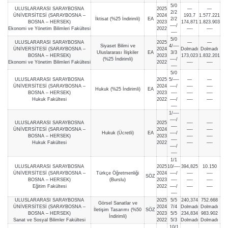
5/0
ULUSLARARASI SARAYBOSNA
2025
—
—
2/2
ÜNİVERSİTESİ (SARAYBOSNA –
2024
193,7
1.577.221
İktisat (%25 İndirimli)
EA
2/2
BOSNA – HERSEK)
2023
174,871
1.823.903
—-/
Ekonomi ve Yönetim Bilimleri Fakültesi
2022
—-
—-
—-
5/0
ULUSLARARASI SARAYBOSNA
2025
—
—
Siyaset Bilimi ve
4/—-
ÜNİVERSİTESİ (SARAYBOSNA –
2024
Dolmadı
Dolmadı
Uluslararası İlişkiler
EA
3/3
BOSNA – HERSEK)
2023
173,023
1.832.201
(%25 İndirimli)
—-/
Ekonomi ve Yönetim Bilimleri Fakültesi
2022
—-
—-
—-
5/0
ULUSLARARASI SARAYBOSNA
2025
5/—-
—
—
ÜNİVERSİTESİ (SARAYBOSNA –
2024
—-/
—-
—-
Hukuk (%25 İndirimli)
EA
BOSNA – HERSEK)
2023
—-
—-
—-
Hukuk Fakültesi
2022
—-/
—-
—-
—-
1/—-
—-/
ULUSLARARASI SARAYBOSNA
2025
—-
—-
—-
ÜNİVERSİTESİ (SARAYBOSNA –
2024
—-
—-
Hukuk (Ücretli)
EA
—-/
BOSNA – HERSEK)
2023
—-
—-
—-
Hukuk Fakültesi
2022
—-
—-
—-/
—-
1/1
ULUSLARARASI SARAYBOSNA
2025
10/—-
394,825
10.150
ÜNİVERSİTESİ (SARAYBOSNA –
Türkçe Öğretmenliği
2024
—-/
—-
—-
SÖZ
BOSNA – HERSEK)
(Burslu)
2023
—-
—-
—-
Eğitim Fakültesi
2022
—-/
—-
—-
—-
ULUSLARARASI SARAYBOSNA
2025
5/5
240,374
752.668
Görsel Sanatlar ve
ÜNİVERSİTESİ (SARAYBOSNA –
2024
7/4
Dolmadı
Dolmadı
İletişim Tasarımı (%50
SÖZ
BOSNA – HERSEK)
2023
5/5
234,834
983.902
İndirimli)
Sanat ve Sosyal Bilimler Fakültesi
2022
5/3
Dolmadı
Dolmadı
10/1