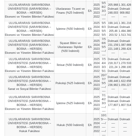
5/5
ULUSLARARASI SARAYBOSNA
2025
205,968
1.301.426
8/2
ÜNİVERSİTESİ (SARAYBOSNA –
Uluslararası Ticaret ve
2024
Dolmadı
Dolmadı
EA
3/3
BOSNA – HERSEK)
Finans (%25 İndirimli)
2023
248,003
909.892
—-/
Ekonomi ve Yönetim Bilimleri Fakültesi
2022
—-
—-
—-
ULUSLARARASI SARAYBOSNA
2025
5/5
199,141
1.361.216
ÜNİVERSİTESİ (SARAYBOSNA –
2024
6/3
Dolmadı
Dolmadı
İşletme (%50 İndirimli)
EA
BOSNA – HERSEK)
2023
5/5
205,46
1.494.380
Ekonomi ve Yönetim Bilimleri Fakültesi
2022
5/5
203,52
1.513.741
7/5
ULUSLARARASI SARAYBOSNA
2025
Dolmadı
Dolmadı
Siyaset Bilimi ve
6/6
ÜNİVERSİTESİ (SARAYBOSNA –
2024
231,159
1.087.669
Uluslararası İlişkiler
EA
5/5
BOSNA – HERSEK)
2023
221,148
1.269.424
(%50 İndirimli)
—-/
Ekonomi ve Yönetim Bilimleri Fakültesi
2022
—-
—-
—-
ULUSLARARASI SARAYBOSNA
2025
7/5
Dolmadı
Dolmadı
ÜNİVERSİTESİ (SARAYBOSNA –
2024
4/4
218,317
1.270.533
İktisat (%50 İndirimli)
EA
BOSNA – HERSEK)
2023
3/3
221,24
1.268.100
Ekonomi ve Yönetim Bilimleri Fakültesi
2022
5/1
Dolmadı
Dolmadı
20/7
ULUSLARARASI SARAYBOSNA
2025
Dolmadı
Dolmadı
7/7
ÜNİVERSİTESİ (SARAYBOSNA –
2024
188,446
1.622.658
Psikoloji (%25 İndirimli)
EA
5/5
BOSNA – HERSEK)
2023
236,982
1.050.227
—-/
Sanat ve Sosyal Bilimler Fakültesi
2022
—-
—-
—-
7/1
ULUSLARARASI SARAYBOSNA
2025
Dolmadı
Dolmadı
4/2
ÜNİVERSİTESİ (SARAYBOSNA –
2024
Dolmadı
Dolmadı
İşletme (%25 İndirimli)
EA
3/3
BOSNA – HERSEK)
2023
177,807
1.807.514
—-/
Ekonomi ve Yönetim Bilimleri Fakültesi
2022
—-
—-
—-
10/1
ULUSLARARASI SARAYBOSNA
2025
5/—-
Dolmadı
Dolmadı
ÜNİVERSİTESİ (SARAYBOSNA –
2024
—-/
—-
—-
Hukuk (%50 İndirimli)
EA
BOSNA – HERSEK)
2023
—-
—-
—-
Hukuk Fakültesi
2022
—-/
—-
—-
—-