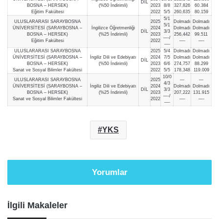
DİL
BOSNA – HERSEK)
(%50 İndirimli)
2023
8/8
327,826
60.384
Eğitim Fakültesi
2022
5/5
260,635
80.159
5/1
ULUSLARARASI SARAYBOSNA
2025
Dolmadı
Dolmadı
5/1
ÜNİVERSİTESİ (SARAYBOSNA –
İngilizce Öğretmenliği
2024
Dolmadı
Dolmadı
DİL
3/3
BOSNA – HERSEK)
(%25 İndirimli)
2023
256,442
99.511
—-/
Eğitim Fakültesi
2022
—-
—-
—-
ULUSLARARASI SARAYBOSNA
2025
5/4
Dolmadı
Dolmadı
ÜNİVERSİTESİ (SARAYBOSNA –
İngiliz Dili ve Edebiyatı
2024
7/5
Dolmadı
Dolmadı
DİL
BOSNA – HERSEK)
(%50 İndirimli)
2023
6/6
274,757
88.299
Sanat ve Sosyal Bilimler Fakültesi
2022
5/5
178,348
119.009
10/0
ULUSLARARASI SARAYBOSNA
2025
—
—
4/3
ÜNİVERSİTESİ (SARAYBOSNA –
İngiliz Dili ve Edebiyatı
2024
Dolmadı
Dolmadı
DİL
3/3
BOSNA – HERSEK)
(%25 İndirimli)
2023
207,222
131.915
—-/
Sanat ve Sosyal Bilimler Fakültesi
2022
—-
—-
—-
YKS
Yorumlar
İlgili Makaleler