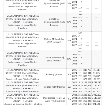
ÜNİVERSİTESİ (SARAYBOSNA –
Genetik ve
2024
—-/
—-
—-
BOSNA – HERSEK)
Biyomühendislik (%50
SAY
2023
—-
—-
—-
Mühendislik ve Doğa Bilimleri
İndirimli)
2022
—-/
—-
—-
Fakültesi
—-
5/0
ULUSLARARASI SARAYBOSNA
2025
5/—-
—
—
ÜNİVERSİTESİ (SARAYBOSNA –
Genetik ve
2024
—-/
—-
—-
BOSNA – HERSEK)
Biyomühendislik (%25
SAY
2023
—-
—-
—-
Mühendislik ve Doğa Bilimleri
İndirimli)
2022
—-/
—-
—-
Fakültesi
—-
5/0
ULUSLARARASI SARAYBOSNA
2025
5/—-
—
—
ÜNİVERSİTESİ (SARAYBOSNA –
Makine Mühendisliği
2024
—-/
—-
—-
BOSNA – HERSEK)
SAY
(%25 İndirimli)
2023
—-
—-
—-
Mühendislik ve Doğa Bilimleri
2022
—-/
—-
—-
Fakültesi
—-
10/0
ULUSLARARASI SARAYBOSNA
2025
5/—-
—
—
ÜNİVERSİTESİ (SARAYBOSNA –
Yazılım Mühendisliği
2024
—-/
—-
—-
BOSNA – HERSEK)
SAY
(%25 İndirimli)
2023
—-
—-
—-
Mühendislik ve Doğa Bilimleri
2022
—-/
—-
—-
Fakültesi
—-
ULUSLARARASI SARAYBOSNA
2025
1/1
349,777
126.017
ÜNİVERSİTESİ (SARAYBOSNA –
2024
1/1
363,941
91.875
Psikoloji (Burslu)
EA
BOSNA – HERSEK)
2023
2/2
383,255
75.037
Sanat ve Sosyal Bilimler Fakültesi
2022
1/1
377,699
102.561
ULUSLARARASI SARAYBOSNA
2025
15/15
232,647
1.011.013
ÜNİVERSİTESİ (SARAYBOSNA –
2024
10/10
224,311
1.185.402
Psikoloji (%50 İndirimli)
EA
BOSNA – HERSEK)
2023
8/8
269,704
669.257
Sanat ve Sosyal Bilimler Fakültesi
2022
5/5
279,035
570.753
ULUSLARARASI SARAYBOSNA
2025
15/15
228,287
1.062.383
ÜNİVERSİTESİ (SARAYBOSNA –
Uluslararası Ticaret ve
2024
12/12
226,868
1.149.064
EA
BOSNA – HERSEK)
Finans (%50 İndirimli)
2023
8/8
256,945
805.202
Ekonomi ve Yönetim Bilimleri Fakültesi
2022
5/5
250,495
871.546