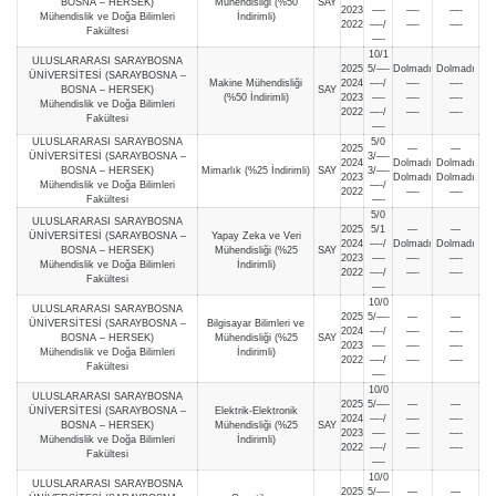
BOSNA – HERSEK)
Mühendisliği (%50
SAY
2023
—-
—-
—-
Mühendislik ve Doğa Bilimleri
İndirimli)
2022
—-/
—-
—-
Fakültesi
—-
10/1
ULUSLARARASI SARAYBOSNA
2025
5/—-
Dolmadı
Dolmadı
ÜNİVERSİTESİ (SARAYBOSNA –
Makine Mühendisliği
2024
—-/
—-
—-
BOSNA – HERSEK)
SAY
(%50 İndirimli)
2023
—-
—-
—-
Mühendislik ve Doğa Bilimleri
2022
—-/
—-
—-
Fakültesi
—-
ULUSLARARASI SARAYBOSNA
5/0
2025
—
—
ÜNİVERSİTESİ (SARAYBOSNA –
3/—-
2024
Dolmadı
Dolmadı
BOSNA – HERSEK)
Mimarlık (%25 İndirimli)
SAY
3/—-
2023
Dolmadı
Dolmadı
Mühendislik ve Doğa Bilimleri
—-/
2022
—-
—-
Fakültesi
—-
5/0
ULUSLARARASI SARAYBOSNA
2025
5/1
—
—
ÜNİVERSİTESİ (SARAYBOSNA –
Yapay Zeka ve Veri
2024
—-/
Dolmadı
Dolmadı
BOSNA – HERSEK)
Mühendisliği (%25
SAY
2023
—-
—-
—-
Mühendislik ve Doğa Bilimleri
İndirimli)
2022
—-/
—-
—-
Fakültesi
—-
10/0
ULUSLARARASI SARAYBOSNA
2025
5/—-
—
—
ÜNİVERSİTESİ (SARAYBOSNA –
Bilgisayar Bilimleri ve
2024
—-/
—-
—-
BOSNA – HERSEK)
Mühendisliği (%25
SAY
2023
—-
—-
—-
Mühendislik ve Doğa Bilimleri
İndirimli)
2022
—-/
—-
—-
Fakültesi
—-
10/0
ULUSLARARASI SARAYBOSNA
2025
5/—-
—
—
ÜNİVERSİTESİ (SARAYBOSNA –
Elektrik-Elektronik
2024
—-/
—-
—-
BOSNA – HERSEK)
Mühendisliği (%25
SAY
2023
—-
—-
—-
Mühendislik ve Doğa Bilimleri
İndirimli)
2022
—-/
—-
—-
Fakültesi
—-
10/0
ULUSLARARASI SARAYBOSNA
2025
5/—-
—
—