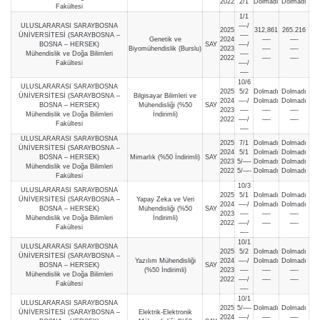
2022
2/1
Dolmadı
Dolmadı
Fakültesi
1/1
ULUSLARARASI SARAYBOSNA
—-/
2025
312,861
265.216
ÜNİVERSİTESİ (SARAYBOSNA –
—-
Genetik ve
2024
—-
—-
BOSNA – HERSEK)
SAY
—-/
Biyomühendislik (Burslu)
2023
—-
—-
Mühendislik ve Doğa Bilimleri
—-
2022
—-
—-
Fakültesi
—-/
—-
10/6
ULUSLARARASI SARAYBOSNA
2025
5/2
Dolmadı
Dolmadı
ÜNİVERSİTESİ (SARAYBOSNA –
Bilgisayar Bilimleri ve
2024
—-/
Dolmadı
Dolmadı
BOSNA – HERSEK)
Mühendisliği (%50
SAY
2023
—-
—-
—-
Mühendislik ve Doğa Bilimleri
İndirimli)
2022
—-/
—-
—-
Fakültesi
—-
ULUSLARARASI SARAYBOSNA
2025
7/1
Dolmadı
Dolmadı
ÜNİVERSİTESİ (SARAYBOSNA –
2024
5/1
Dolmadı
Dolmadı
BOSNA – HERSEK)
Mimarlık (%50 İndirimli)
SAY
2023
5/—-
Dolmadı
Dolmadı
Mühendislik ve Doğa Bilimleri
2022
5/—-
Dolmadı
Dolmadı
Fakültesi
10/3
ULUSLARARASI SARAYBOSNA
2025
5/1
Dolmadı
Dolmadı
ÜNİVERSİTESİ (SARAYBOSNA –
Yapay Zeka ve Veri
2024
—-/
Dolmadı
Dolmadı
BOSNA – HERSEK)
Mühendisliği (%50
SAY
2023
—-
—-
—-
Mühendislik ve Doğa Bilimleri
İndirimli)
2022
—-/
—-
—-
Fakültesi
—-
10/1
ULUSLARARASI SARAYBOSNA
2025
5/2
Dolmadı
Dolmadı
ÜNİVERSİTESİ (SARAYBOSNA –
Yazılım Mühendisliği
2024
—-/
Dolmadı
Dolmadı
BOSNA – HERSEK)
SAY
(%50 İndirimli)
2023
—-
—-
—-
Mühendislik ve Doğa Bilimleri
2022
—-/
—-
—-
Fakültesi
—-
10/1
ULUSLARARASI SARAYBOSNA
2025
5/—-
Dolmadı
Dolmadı
ÜNİVERSİTESİ (SARAYBOSNA –
Elektrik-Elektronik
2024
—-/
—-
—-