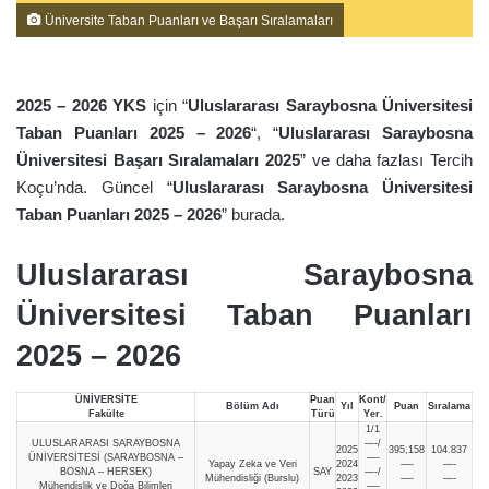
Üniversite Taban Puanları ve Başarı Sıralamaları
2025 – 2026 YKS
için “
Uluslararası Saraybosna Üniversitesi
Taban Puanları 2025 – 2026
“, “
Uluslararası Saraybosna
Üniversitesi Başarı Sıralamaları 202
5
” ve daha fazlası Tercih
Koçu’nda. Güncel “
Uluslararası Saraybosna Üniversitesi
Taban Puanları 2025 – 2026
” burada.
Uluslararası Saraybosna
Üniversitesi Taban Puanları
2025 – 2026
ÜNİVERSİTE
Puan
Kont/
Bölüm Adı
Yıl
Puan
Sıralama
Fakülte
Türü
Yer.
1/1
ULUSLARARASI SARAYBOSNA
—-/
2025
395,158
104.837
ÜNİVERSİTESİ (SARAYBOSNA –
—-
Yapay Zeka ve Veri
2024
—-
—-
BOSNA – HERSEK)
SAY
—-/
Mühendisliği (Burslu)
2023
—-
—-
Mühendislik ve Doğa Bilimleri
—-