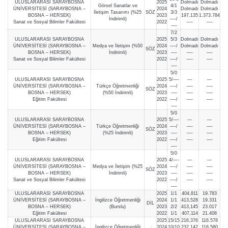
ULUSLARARASI SARAYBOSNA
2025
Dolmadı
Dolmadı
Görsel Sanatlar ve
4/1
ÜNİVERSİTESİ (SARAYBOSNA –
2024
Dolmadı
Dolmadı
İletişim Tasarımı (%25
SÖZ
3/3
BOSNA – HERSEK)
2023
197,135
1.373.784
İndirimli)
—-/
Sanat ve Sosyal Bilimler Fakültesi
2022
—-
—-
—-
7/2
ULUSLARARASI SARAYBOSNA
2025
5/3
Dolmadı
Dolmadı
ÜNİVERSİTESİ (SARAYBOSNA –
Medya ve İletişim (%50
2024
—-/
Dolmadı
Dolmadı
SÖZ
BOSNA – HERSEK)
İndirimli)
2023
—-
—-
—-
Sanat ve Sosyal Bilimler Fakültesi
2022
—-/
—-
—-
—-
5/0
ULUSLARARASI SARAYBOSNA
2025
5/—-
—
—
ÜNİVERSİTESİ (SARAYBOSNA –
Türkçe Öğretmenliği
2024
—-/
—-
—-
SÖZ
BOSNA – HERSEK)
(%50 İndirimli)
2023
—-
—-
—-
Eğitim Fakültesi
2022
—-/
—-
—-
—-
5/0
ULUSLARARASI SARAYBOSNA
2025
5/—-
—
—
ÜNİVERSİTESİ (SARAYBOSNA –
Türkçe Öğretmenliği
2024
—-/
—-
—-
SÖZ
BOSNA – HERSEK)
(%25 İndirimli)
2023
—-
—-
—-
Eğitim Fakültesi
2022
—-/
—-
—-
—-
5/0
ULUSLARARASI SARAYBOSNA
2025
4/—-
—
—
ÜNİVERSİTESİ (SARAYBOSNA –
Medya ve İletişim (%25
2024
—-/
—-
—-
SÖZ
BOSNA – HERSEK)
İndirimli)
2023
—-
—-
—-
Sanat ve Sosyal Bilimler Fakültesi
2022
—-/
—-
—-
—-
ULUSLARARASI SARAYBOSNA
2025
1/1
404,811
19.783
ÜNİVERSİTESİ (SARAYBOSNA –
İngilizce Öğretmenliği
2024
1/1
413,528
19.331
DİL
BOSNA – HERSEK)
(Burslu)
2023
2/2
413,145
23.017
Eğitim Fakültesi
2022
1/1
407,114
21.408
ULUSLARARASI SARAYBOSNA
2025
15/15
216,376
116.578
ÜNİVERSİTESİ (SARAYBOSNA –
İngilizce Öğretmenliği
2024
10/10
232,142
116.580