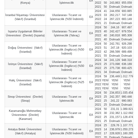
EA
(Konya)
İşletmecilik
2022
50
243,863
955.059
2021
50
Dolmadı
Dolmadı
2024
41
244,659
900.885
İstanbul Nişantaşı Üniversitesi
Uluslararası Ticaret ve
2023
33
262,217
747.148
EA
(Vakıf) (İstanbul)
İşletmecilik (%50 İndirimli)
2022
24
267,223
683.149
2021
21
Dolmadı
Dolmadı
2024
50
244,16
907.497
Isparta Uygulamalı Bilimler
Uluslararası Ticaret ve
2023
40
242,427
979.554
EA
Üniversitesi (Devlet) (Isparta)
İşletmecilik (Yalvaç)
2022
40
240,818
995.309
2021
40
Dolmadı
Dolmadı
2024
50
242,761
926.298
Uluslararası Ticaret ve
Doğuş Üniversitesi (Vakıf)
2023
51
247,18
920.103
İşletmecilik (İngilizce) (%50
EA
(İstanbul)
2022
42
266,599
689.498
İndirimli)
2021
55
Dolmadı
Dolmadı
2024
34
241,129
948.318
Uluslararası Ticaret ve
İstinye Üniversitesi (Vakıf)
2023
25
273,098
636.189
İşletmecilik (İngilizce) (%50
EA
(İstanbul)
2022
25
275,738
600.425
İndirimli)
2021
34
Dolmadı
Dolmadı
2024
59
236,449
1.012.779
Uluslararası Ticaret ve
Haliç Üniversitesi (Vakıf)
2023
YENİ
YENİ
YENİ
İşletmecilik (İngilizce) (%25
EA
(İstanbul)
2022
YENİ
YENİ
YENİ
İndirimli)
2021
YENİ
YENİ
YENİ
2024
50
234,853
1.035.454
Sinop Üniversitesi (Devlet)
Uluslararası Ticaret ve
2023
25
242,357
980.446
EA
(Sinop)
İşletmecilik
2022
25
241,22
990.083
2021
25
Dolmadı
Dolmadı
2024
50
231,01
1.089.821
Karamanoğlu Mehmetbey
Uluslararası Ticaret ve
2023
30
232,382
1.112.092
Üniversitesi (Devlet)
EA
İşletmecilik
2022
25
231,157
1.128.474
(Karaman)
2021
25
Dolmadı
Dolmadı
2024
25
229,76
1.107.771
Antalya Belek Üniversitesi
Uluslararası Ticaret ve
2023
14
236,979
1.050.273
EA
(Vakıf) (Antalya)
İşletmecilik (%50 İndirimli)
2022
17
228,928
1.160.295
2021
20
Dolmadı
Dolmadı