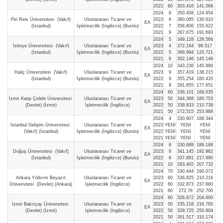
2021
60
303,416
141.568
2024
8
350,458
124.954
Piri Reis Üniversitesi (Vakıf)
Uluslararası Ticaret ve
2023
6
360,085
130.610
EA
(İstanbul)
İşletmecilik (İngilizce) (Burslu)
2022
7
356,806
155.922
2021
9
287,675
191.693
2024
5
349,128
128.566
İstinye Üniversitesi (Vakıf)
Uluslararası Ticaret ve
2023
4
372,164
99.517
EA
(İstanbul)
İşletmecilik (İngilizce) (Burslu)
2022
5
369,994
120.721
2021
6
302,146
145.149
2024
10
343,236
145.889
Haliç Üniversitesi (Vakıf)
Uluslararası Ticaret ve
2023
9
357,419
138.215
EA
(İstanbul)
İşletmecilik (İngilizce) (Burslu)
2022
9
355,254
160.420
2021
8
291,655
177.651
2024
60
336,101
169.035
İzmir Katip Çelebi Üniversitesi
Uluslararası Ticaret ve
2023
50
344,368
180.753
EA
(Devlet) (İzmir)
İşletmecilik (İngilizce)
2022
50
339,833
210.739
2021
50
272,515
253.868
2024
4
330,907
188.344
İstanbul Gelişim Üniversitesi
Uluslararası Ticaret ve
2023
YENİ
YENİ
YENİ
EA
(Vakıf) (İstanbul)
İşletmecilik (İngilizce) (Burslu)
2022
YENİ
YENİ
YENİ
2021
YENİ
YENİ
YENİ
2024
8
330,688
189.168
Doğuş Üniversitesi (Vakıf)
Uluslararası Ticaret ve
2023
8
341,145
192.982
EA
(İstanbul)
İşletmecilik (İngilizce) (Burslu)
2022
8
337,891
217.990
2021
10
283,402
207.732
2024
70
330,444
190.072
Ankara Yıldırım Beyazıt
Uluslararası Ticaret ve
2023
60
336,825
210.216
EA
Üniversitesi (Devlet) (Ankara)
İşletmecilik (İngilizce)
2022
60
332,873
237.680
2021
60
272,76
252.700
2024
60
326,872
204.600
İzmir Bakırçay Üniversitesi
Uluslararası Ticaret ve
2023
50
335,218
216.765
EA
(Devlet) (İzmir)
İşletmecilik (İngilizce)
2022
50
329,725
250.804
2021
50
261,517
310.174