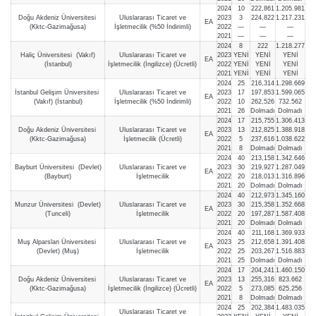
2024
10
222,861
1.205.981
Doğu Akdeniz Üniversitesi
Uluslararası Ticaret ve
2023
3
224,822
1.217.231
EA
(Kktc-Gazimağusa)
İşletmecilik (%50 İndirimli)
2022
—
—
—
2021
—
—
—
2024
8
222
1.218.277
Haliç Üniversitesi (Vakıf)
Uluslararası Ticaret ve
2023
YENİ
YENİ
YENİ
EA
(İstanbul)
İşletmecilik (İngilizce) (Ücretli)
2022
YENİ
YENİ
YENİ
2021
YENİ
YENİ
YENİ
2024
25
216,314
1.298.669
İstanbul Gelişim Üniversitesi
Uluslararası Ticaret ve
2023
17
197,853
1.599.065
EA
(Vakıf) (İstanbul)
İşletmecilik (%50 İndirimli)
2022
10
262,526
732.562
2021
26
Dolmadı
Dolmadı
2024
17
215,755
1.306.413
Doğu Akdeniz Üniversitesi
Uluslararası Ticaret ve
2023
13
212,825
1.388.918
EA
(Kktc-Gazimağusa)
İşletmecilik (Ücretli)
2022
5
237,616
1.038.622
2021
8
Dolmadı
Dolmadı
2024
40
213,158
1.342.646
Bayburt Üniversitesi (Devlet)
Uluslararası Ticaret ve
2023
30
219,927
1.287.049
EA
(Bayburt)
İşletmecilik
2022
20
218,013
1.316.896
2021
20
Dolmadı
Dolmadı
2024
40
212,973
1.345.160
Munzur Üniversitesi (Devlet)
Uluslararası Ticaret ve
2023
30
215,358
1.352.668
EA
(Tunceli)
İşletmecilik
2022
20
197,287
1.587.408
2021
20
Dolmadı
Dolmadı
2024
40
211,168
1.369.933
Muş Alparslan Üniversitesi
Uluslararası Ticaret ve
2023
25
212,658
1.391.408
EA
(Devlet) (Muş)
İşletmecilik
2022
25
203,267
1.516.883
2021
25
Dolmadı
Dolmadı
2024
17
204,241
1.460.150
Doğu Akdeniz Üniversitesi
Uluslararası Ticaret ve
2023
13
255,316
823.662
EA
(Kktc-Gazimağusa)
İşletmecilik (İngilizce) (Ücretli)
2022
5
273,085
625.256
2021
8
Dolmadı
Dolmadı
2024
25
202,384
1.483.035
Uluslararası Ticaret ve