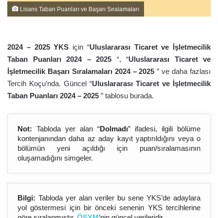
Lisans Taban Puanları ve Başarı Sıralamaları
2024 – 202
5
YKS
için “
Uluslararası Ticaret ve İşletmecilik
Taban Puanları 2024 – 202
5
“, “
Uluslararası Ticaret ve
İşletmecilik Başarı Sıralamaları 2024 – 202
5
” ve daha fazlası
Tercih Koçu’nda. Güncel “
Uluslararası Ticaret ve İşletmecilik
Taban Puanları 2024 – 202
5
” tablosu burada.
Not:
Tabloda yer alan “
Dolmadı
” ifadesi, ilgili bölüme
kontenjanından daha az aday kayıt yaptırıldığını veya o
bölümün yeni açıldığı için puan/sıralamasının
oluşamadığını simgeler.
Bilgi:
Tabloda yer alan veriler bu sene YKS’de adaylara
yol göstermesi için bir önceki senenin YKS tercihlerine
göre sıralanmıştır.
ÖSYM
‘nin güncel verileridir.