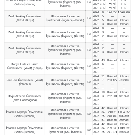
İstanbul Gelişim Üniversitesi
2023
YENİ
YENİ
YENİ
İşletmecilik (İngilizce) (%50
EA
(Vakıf) (İstanbul)
2022
YENİ
YENİ
YENİ
İndirimli)
2021
YENİ
YENİ
YENİ
2024
8
194,358
1.570.989
Rauf Denktaş Üniversitesi
Uluslararası Ticaret ve
2023
5
—
—
EA
(Kktc-Lefkoşa)
İşletmecilik (İngilizce) (Burslu)
2022
5
Dolmadı
Dolmadı
2021
3
Dolmadı
Dolmadı
2024
8
—
—
Rauf Denktaş Üniversitesi
Uluslararası Ticaret ve
2023
3
—
—
EA
(Kktc-Lefkoşa)
İşletmecilik (İngilizce) (Ücretli)
2022
2
Dolmadı
Dolmadı
2021
—
—
—
2024
4
—
—
Uluslararası Ticaret ve
Rauf Denktaş Üniversitesi
2023
2
—
—
İşletmecilik (İngilizce) (%50
EA
(Kktc-Lefkoşa)
2022
3
Dolmadı
Dolmadı
İndirimli)
2021
—
—
—
2024
43
Dolmadı
Dolmadı
Konya Gıda ve Tarım
Uluslararası Ticaret ve
2023
6
—
—
EA
Üniversitesi (Vakıf) (Konya)
İşletmecilik (İngilizce) (Ücretli)
2022
—
—
—
2021
—
—
—
2024
21
Dolmadı
Dolmadı
Piri Reis Üniversitesi (Vakıf)
Uluslararası Ticaret ve
2023
7
263,427
733.965
EA
(İstanbul)
İşletmecilik (İngilizce) (Ücretli)
2022
—
—
—
2021
—
—
—
2024
10
Dolmadı
Dolmadı
Uluslararası Ticaret ve
Doğu Akdeniz Üniversitesi
2023
3
252,001
861.978
İşletmecilik (İngilizce) (%50
EA
(Kktc-Gazimağusa)
2022
—
—
—
İndirimli)
2021
—
—
—
2024
42
Dolmadı
Dolmadı
Uluslararası Ticaret ve
İstanbul Topkapı Üniversitesi
2023
34
240,51
1.004.256
İşletmecilik (İngilizce) (%50
EA
(Vakıf) (İstanbul)
2022
25
248,489
896.386
İndirimli)
2021
51
Dolmadı
Dolmadı
2024
42
Dolmadı
Dolmadı
İstanbul Topkapı Üniversitesi
Uluslararası Ticaret ve
2023
34
239,338
1.019.392
EA
(Vakıf) (İstanbul)
İşletmecilik (%50 İndirimli)
2022
25
241,371
988.038