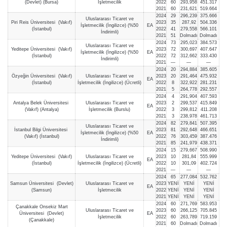
(Devlet) (Bursa)
İşletmecilik
2022
60
293,958
451.317
2021
60
231,621
519.664
2024
29
296,239
375.666
Uluslararası Ticaret ve
Piri Reis Üniversitesi (Vakıf)
2023
35
287,92
504.336
İşletmecilik (İngilizce) (%50
EA
(İstanbul)
2022
41
279,558
566.101
İndirimli)
2021
51
Dolmadı
Dolmadı
2024
73
295,023
384.573
Uluslararası Ticaret ve
Yeditepe Üniversitesi (Vakıf)
2023
72
300,697
407.647
İşletmecilik (İngilizce) (%50
EA
(İstanbul)
2022
72
312,662
333.430
İndirimli)
2021
—
—
—
2024
20
294,884
385.605
Özyeğin Üniversitesi (Vakıf)
Uluslararası Ticaret ve
2023
20
291,464
475.932
EA
(İstanbul)
İşletmecilik (İngilizce) (Ücretli)
2022
8
322,922
281.231
2021
5
264,778
292.557
2024
4
291,904
407.593
Antalya Belek Üniversitesi
Uluslararası Ticaret ve
2023
2
299,537
415.849
EA
(Vakıf) (Antalya)
İşletmecilik (Burslu)
2022
3
299,812
411.208
2021
3
238,978
461.713
2024
82
279,841
507.395
Uluslararası Ticaret ve
İstanbul Bilgi Üniversitesi
2023
81
292,648
466.651
İşletmecilik (İngilizce) (%50
EA
(Vakıf) (İstanbul)
2022
76
303,459
387.476
İndirimli)
2021
85
241,979
438.371
2024
15
279,667
508.990
Yeditepe Üniversitesi (Vakıf)
Uluslararası Ticaret ve
2023
10
281,84
555.999
EA
(İstanbul)
İşletmecilik (İngilizce) (Ücretli)
2022
10
301,09
402.724
2021
—
—
—
2024
65
277,084
532.762
Samsun Üniversitesi (Devlet)
Uluslararası Ticaret ve
2023
YENİ
YENİ
YENİ
EA
(Samsun)
İşletmecilik
2022
YENİ
YENİ
YENİ
2021
YENİ
YENİ
YENİ
2024
60
271,769
583.953
Çanakkale Onsekiz Mart
Uluslararası Ticaret ve
2023
60
266,125
705.845
Üniversitesi (Devlet)
EA
İşletmecilik
2022
60
263,789
719.159
(Çanakkale)
2021
60
Dolmadı
Dolmadı