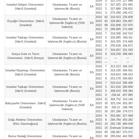
2024
4
321,574
227.998
İstanbul Gelişim Üniversitesi
Uluslararası Ticaret ve
2023
3
327,425
251.993
EA
(Vakıf) (İstanbul)
İşletmecilik (Burslu)
2022
5
327,889
258.652
2021
4
275,458
240.472
2024
62
319,923
235.609
Uluslararası Ticaret ve
Özyeğin Üniversitesi (Vakıf)
2023
62
326,863
254.687
İşletmecilik (İngilizce) (%50
EA
(İstanbul)
2022
68
332,808
237.975
İndirimli)
2021
71
268,695
272.490
2024
7
318,506
242.510
İstanbul Topkapı Üniversitesi
Uluslararası Ticaret ve
2023
5
324,895
264.411
EA
(Vakıf) (İstanbul)
İşletmecilik (İngilizce) (Burslu)
2022
5
324,355
274.648
2021
9
255,628
344.872
2024
7
316,657
251.545
Konya Gıda ve Tarım
Uluslararası Ticaret ve
2023
6
318,259
298.483
EA
Üniversitesi (Vakıf) (Konya)
İşletmecilik (İngilizce) (Burslu)
2022
—
—
—
2021
—
—
—
2024
7
313,523
268.102
İstanbul Nişantaşı Üniversitesi
Uluslararası Ticaret ve
2023
5
319,109
294.001
EA
(Vakıf) (İstanbul)
İşletmecilik (Burslu)
2022
5
319,814
296.423
2021
8
253,278
359.662
2024
7
310,414
285.406
İstanbul Topkapı Üniversitesi
Uluslararası Ticaret ve
2023
5
321,616
280.909
EA
(Vakıf) (İstanbul)
İşletmecilik (Burslu)
2022
5
308,615
356.384
2021
9
239,44
457.995
2024
31
304,752
319.146
Uluslararası Ticaret ve
Bahçeşehir Üniversitesi (Vakıf)
2023
30
325,104
263.397
İşletmecilik (İngilizce) (%50
EA
(İstanbul)
2022
30
330,21
248.790
İndirimli)
2021
30
267,288
279.573
2024
8
303,481
327.069
Doğu Akdeniz Üniversitesi
Uluslararası Ticaret ve
2023
9
294,784
450.262
EA
(Kktc-Gazimağusa)
İşletmecilik (İngilizce) (Burslu)
2022
10
292,748
460.049
2021
10
Dolmadı
Dolmadı
2024
65
296,967
370.571
Bursa Uludağ Üniversitesi
Uluslararası Ticaret ve
2023
60
295,834
442.595
EA