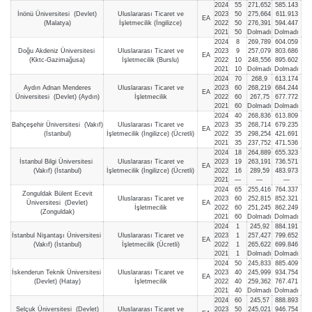
2024
55
271,652
585.143
İnönü Üniversitesi (Devlet)
Uluslararası Ticaret ve
2023
50
275,664
611.913
EA
(Malatya)
İşletmecilik (İngilizce)
2022
50
276,391
594.447
2021
50
Dolmadı
Dolmadı
2024
8
269,789
604.059
Doğu Akdeniz Üniversitesi
Uluslararası Ticaret ve
2023
9
257,079
803.686
EA
(Kktc-Gazimağusa)
İşletmecilik (Burslu)
2022
10
248,556
895.602
2021
10
Dolmadı
Dolmadı
2024
70
268,9
613.174
Aydın Adnan Menderes
Uluslararası Ticaret ve
2023
60
268,219
684.244
EA
Üniversitesi (Devlet) (Aydın)
İşletmecilik
2022
60
267,75
677.772
2021
60
Dolmadı
Dolmadı
2024
40
268,836
613.809
Bahçeşehir Üniversitesi (Vakıf)
Uluslararası Ticaret ve
2023
35
268,714
679.235
EA
(İstanbul)
İşletmecilik (İngilizce) (Ücretli)
2022
35
298,254
421.691
2021
35
237,752
471.536
2024
18
264,889
655.323
İstanbul Bilgi Üniversitesi
Uluslararası Ticaret ve
2023
19
263,191
736.571
EA
(Vakıf) (İstanbul)
İşletmecilik (İngilizce) (Ücretli)
2022
16
289,59
483.973
2021
—
—
—
2024
65
255,416
764.337
Zonguldak Bülent Ecevit
Uluslararası Ticaret ve
2023
60
252,815
852.321
Üniversitesi (Devlet)
EA
İşletmecilik
2022
60
251,245
862.249
(Zonguldak)
2021
60
Dolmadı
Dolmadı
2024
1
245,92
884.191
İstanbul Nişantaşı Üniversitesi
Uluslararası Ticaret ve
2023
1
257,427
799.652
EA
(Vakıf) (İstanbul)
İşletmecilik (Ücretli)
2022
1
265,622
699.846
2021
1
Dolmadı
Dolmadı
2024
50
245,833
885.409
İskenderun Teknik Üniversitesi
Uluslararası Ticaret ve
2023
40
245,999
934.754
EA
(Devlet) (Hatay)
İşletmecilik
2022
40
259,362
767.471
2021
40
Dolmadı
Dolmadı
2024
60
245,57
888.893
Selçuk Üniversitesi (Devlet)
Uluslararası Ticaret ve
2023
50
245,021
946.754