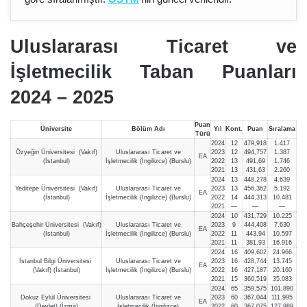
Uluslararası Ticaret ve
İşletmecilik Taban Puanları
2024 – 202
5
Puan
Üniversite
Bölüm Adı
Yıl
Kont.
Puan
Sıralama
Türü
2024
12
479,918
1.417
Özyeğin Üniversitesi (Vakıf)
Uluslararası Ticaret ve
2023
12
494,757
1.387
EA
(İstanbul)
İşletmecilik (İngilizce) (Burslu)
2022
13
491,69
1.746
2021
13
431,63
2.260
2024
13
448,278
4.639
Yeditepe Üniversitesi (Vakıf)
Uluslararası Ticaret ve
2023
13
456,362
5.192
EA
(İstanbul)
İşletmecilik (İngilizce) (Burslu)
2022
14
444,313
10.481
2021
—
—
—
2024
10
431,729
10.225
Bahçeşehir Üniversitesi (Vakıf)
Uluslararası Ticaret ve
2023
9
444,408
7.630
EA
(İstanbul)
İşletmecilik (İngilizce) (Burslu)
2022
11
443,94
10.597
2021
11
381,93
16.916
2024
16
409,602
24.966
İstanbul Bilgi Üniversitesi
Uluslararası Ticaret ve
2023
16
428,744
13.745
EA
(Vakıf) (İstanbul)
İşletmecilik (İngilizce) (Burslu)
2022
16
427,187
20.160
2021
15
360,519
35.083
2024
65
359,575
101.890
Dokuz Eylül Üniversitesi
Uluslararası Ticaret ve
2023
60
367,044
111.995
EA
(Devlet) (İzmir)
İşletmecilik (İngilizce)
2022
60
367,075
127.989