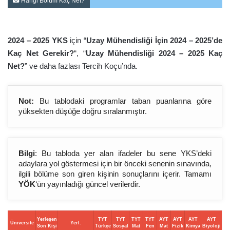
Hangi Bölüm Kaç Net?
2024 – 2025 YKS
için “
Uzay Mühendisliği İçin 2024 – 2025’de
Kaç Net Gerekir?
“, “
Uzay Mühendisliği 2024 – 2025 Kaç
Net?
” ve daha fazlası Tercih Koçu’nda.
Not:
Bu tablodaki programlar taban puanlarına göre
yüksekten düşüğe doğru sıralanmıştır.
Bilgi
: Bu tabloda yer alan ifadeler bu sene YKS’deki
adaylara yol göstermesi için bir önceki senenin sınavında,
ilgili bölüme son giren kişinin sonuçlarını içerir. Tamamı
YÖK
‘ün yayınladığı güncel verilerdir.
Yerleşen
TYT
TYT
TYT
TYT
AYT
AYT
AYT
AYT
Üniversite
Yerl.
Son Kişi
Türkçe
Sosyal
Mat
Fen
Mat
Fizik
Kimya
Biyoloji