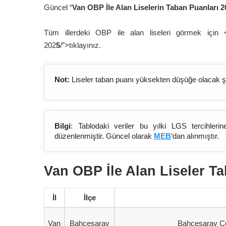
Güncel “
Van OBP İle Alan
Liselerin Taban Puanları 2
Tüm illerdeki OBP ile alan liseleri görmek için <a 
202
5
/”>tıklayınız.
Not:
Liseler taban puanı yüksekten düşüğe olacak şek
Bilgi
: Tablodaki veriler bu yılki LGS tercihleri
düzenlenmiştir. Güncel olarak
MEB
‘dan alınmıştır.
Van OBP İle Alan Liseler T
İl
İlçe
Van
Bahçesaray
Bahçesaray Ço