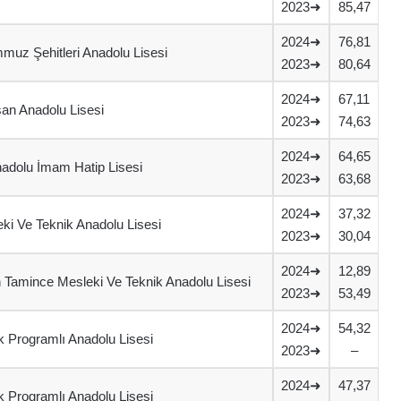
2023➜
85,47
2024➜
76,81
muz Şehitleri Anadolu Lisesi
2023➜
80,64
2024➜
67,11
san Anadolu Lisesi
2023➜
74,63
2024➜
64,65
nadolu İmam Hatip Lisesi
2023➜
63,68
2024➜
37,32
ki Ve Teknik Anadolu Lisesi
2023➜
30,04
2024➜
12,89
 Tamince Mesleki Ve Teknik Anadolu Lisesi
2023➜
53,49
2024➜
54,32
 Programlı Anadolu Lisesi
2023➜
–
2024➜
47,37
 Programlı Anadolu Lisesi