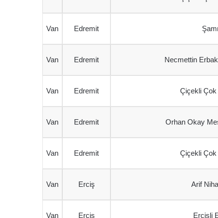
Van
Edremit
Şamr
Van
Edremit
Necmettin Erbak
Van
Edremit
Çiçekli Çok
Van
Edremit
Orhan Okay Mesl
Van
Edremit
Çiçekli Çok
Van
Erciş
Arif Nih
Van
Erciş
Ercişli