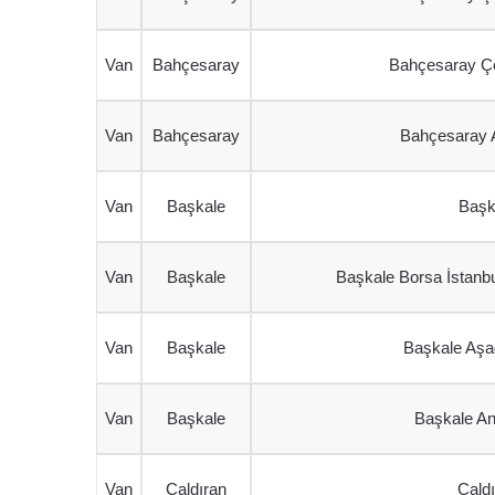
Van
Bahçesaray
Bahçesaray Ço
Van
Bahçesaray
Bahçesaray A
Van
Başkale
Başk
Van
Başkale
Başkale Borsa İstanbu
Van
Başkale
Başkale Aşağ
Van
Başkale
Başkale An
Van
Çaldıran
Çaldı