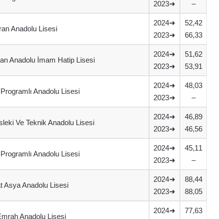
2023➜
–
2024➜
52,42
an Anadolu Lisesi
2023➜
66,33
2024➜
51,62
an Anadolu İmam Hatip Lisesi
2023➜
53,91
2024➜
48,03
 Programlı Anadolu Lisesi
2023➜
–
2024➜
46,89
eki Ve Teknik Anadolu Lisesi
2023➜
46,56
2024➜
45,11
 Programlı Anadolu Lisesi
2023➜
–
2024➜
88,44
at Asya Anadolu Lisesi
2023➜
88,05
2024➜
77,63
 Emrah Anadolu Lisesi