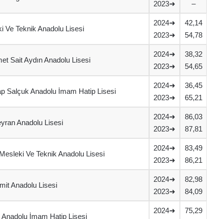
2023➜
–
2024➜
42,14
i Ve Teknik Anadolu Lisesi
2023➜
54,78
2024➜
38,32
 Sait Aydın Anadolu Lisesi
2023➜
54,65
2024➜
36,45
ap Salçuk Anadolu İmam Hatip Lisesi
2023➜
65,21
2024➜
86,03
eyran Anadolu Lisesi
2023➜
87,81
2024➜
83,49
Mesleki Ve Teknik Anadolu Lisesi
2023➜
86,21
2024➜
82,98
mit Anadolu Lisesi
2023➜
84,09
2024➜
75,29
 Anadolu İmam Hatip Lisesi