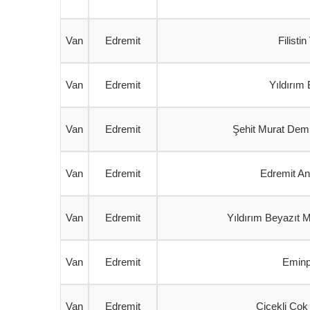
Van
Edremit
Filisti
Van
Edremit
Yıldırım 
Van
Edremit
Şehit Murat Demi
Van
Edremit
Edremit An
Van
Edremit
Yıldırım Beyazıt M
Van
Edremit
Eminp
Van
Edremit
Çiçekli Çok