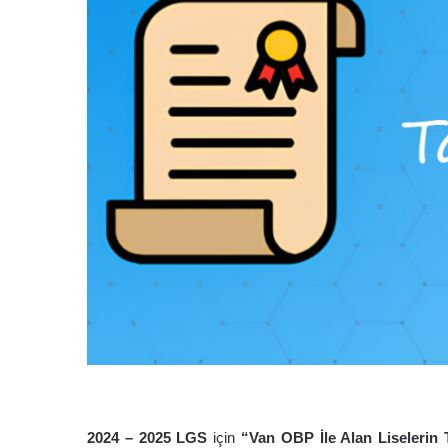
2024 – 202
5
LGS
için
“Van OBP İle Alan
Liselerin 