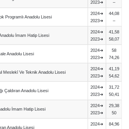
2023➜
–
2024➜
44,08
k Programlı Anadolu Lisesi
2023➜
–
2024➜
41,58
nadolu İmam Hatip Lisesi
2023➜
58,07
2024➜
58
ale Anadolu Lisesi
2023➜
74,26
2024➜
41,19
l Meslekî Ve Teknik Anadolu Lisesi
2023➜
54,62
2024➜
31,72
ı Çaldıran Anadolu Lisesi
2023➜
50,41
2024➜
29,38
adolu İmam Hatip Lisesi
2023➜
50
2024➜
84,96
ran Anadolu Lisesi