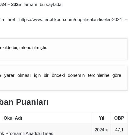
024 – 202
5
” tamamı bu sayfada.
href="https://www.tercihkocu.com/obp-ile-alan-liseler-2024 –
ilde biçimlendirilmiştir.
ne yarar olması için bir önceki dönemin tercihlerine göre
aban Puanları
Okul
Adı
Yıl
OBP
2024➜
47,1
k Programlı Anadolu Lisesi