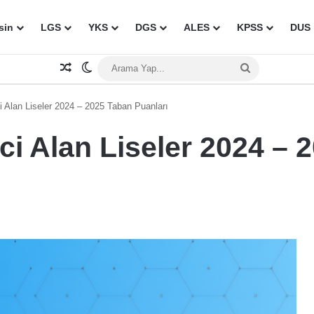
sin
LGS
YKS
DGS
ALES
KPSS
DUS
Rastgele Makale
Dış görünümü değiştir
Arama
Yap...
 Alan Liseler 2024 – 2025 Taban Puanları
ci Alan Liseler 2024 – 