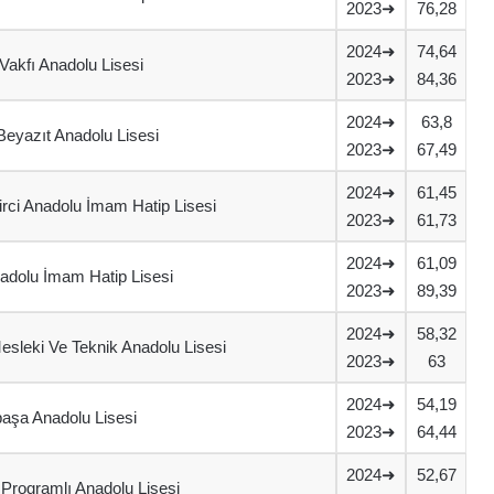
2023➜
76,28
2024➜
74,64
n Vakfı Anadolu Lisesi
2023➜
84,36
2024➜
63,8
Beyazıt Anadolu Lisesi
2023➜
67,49
2024➜
61,45
rci Anadolu İmam Hatip Lisesi
2023➜
61,73
2024➜
61,09
adolu İmam Hatip Lisesi
2023➜
89,39
2024➜
58,32
esleki Ve Teknik Anadolu Lisesi
2023➜
63
2024➜
54,19
aşa Anadolu Lisesi
2023➜
64,44
2024➜
52,67
 Programlı Anadolu Lisesi