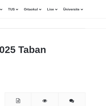
TUS
Ortaokul
Lise
Üniversite
2025 Taban