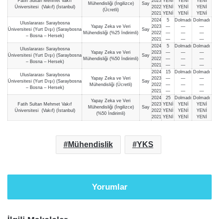
Fatih Sultan Mehmet Vakıf
2023
YENİ
YENİ
YENİ
Mühendisliği (İngilizce)
Say
Üniversitesi (Vakıf) (İstanbul)
2022
YENİ
YENİ
YENİ
(Ücretli)
2021
YENİ
YENİ
YENİ
2024
5
Dolmadı
Dolmadı
Uluslararası Saraybosna
Yapay Zeka ve Veri
2023
—
—
—
Üniversitesi (Yurt Dışı) (Saraybosna
Say
Mühendisliği (%25 İndirimli)
2022
—
—
—
– Bosna – Hersek)
2021
—
—
—
2024
5
Dolmadı
Dolmadı
Uluslararası Saraybosna
Yapay Zeka ve Veri
2023
—
—
—
Üniversitesi (Yurt Dışı) (Saraybosna
Say
Mühendisliği (%50 İndirimli)
2022
—
—
—
– Bosna – Hersek)
2021
—
—
—
2024
15
Dolmadı
Dolmadı
Uluslararası Saraybosna
Yapay Zeka ve Veri
2023
—
—
—
Üniversitesi (Yurt Dışı) (Saraybosna
Say
Mühendisliği (Ücretli)
2022
—
—
—
– Bosna – Hersek)
2021
—
—
—
2024
25
Dolmadı
Dolmadı
Yapay Zeka ve Veri
Fatih Sultan Mehmet Vakıf
2023
YENİ
YENİ
YENİ
Mühendisliği (İngilizce)
Say
Üniversitesi (Vakıf) (İstanbul)
2022
YENİ
YENİ
YENİ
(%50 İndirimli)
2021
YENİ
YENİ
YENİ
Mühendislik
YKS
Yorumlar