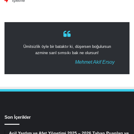
İşletme
Ümitsizlik öyle bir bataktır ki, düşersen boğulursun
azmine sarıl sımsıkı bak ne olursun!
Mehmet Akif Ersoy
Son İçerikler
Acil Yardım ve Afet Yönetimi 2025 – 2026 Taban Puanları ve