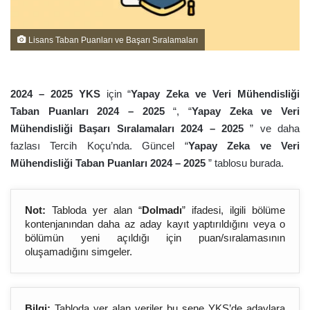
Lisans Taban Puanları ve Başarı Sıralamaları
2024 – 202
5
YKS
için “
Yapay Zeka ve Veri Mühendisliği
Taban Puanları 2024 – 202
5
“, “
Yapay Zeka ve Veri
Mühendisliği Başarı Sıralamaları 2024 – 202
5
” ve daha
fazlası Tercih Koçu’nda. Güncel “
Yapay Zeka ve Veri
Mühendisliği Taban Puanları 2024 – 202
5
” tablosu burada.
Not:
Tabloda yer alan “
Dolmadı
” ifadesi, ilgili bölüme
kontenjanından daha az aday kayıt yaptırıldığını veya o
bölümün yeni açıldığı için puan/sıralamasının
oluşamadığını simgeler.
Bilgi:
Tabloda yer alan veriler bu sene YKS’de adaylara