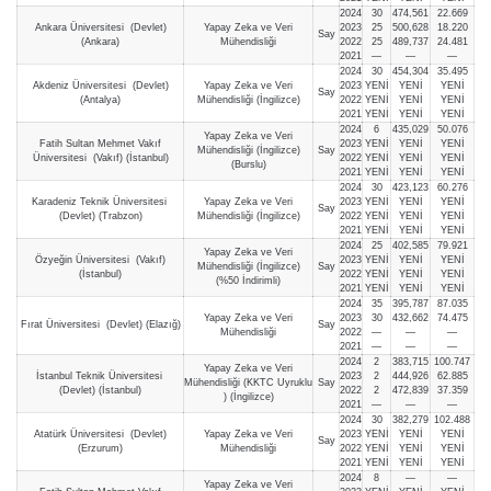
2024
30
474,561
22.669
Ankara Üniversitesi (Devlet)
Yapay Zeka ve Veri
2023
25
500,628
18.220
Say
(Ankara)
Mühendisliği
2022
25
489,737
24.481
2021
—
—
—
2024
30
454,304
35.495
Akdeniz Üniversitesi (Devlet)
Yapay Zeka ve Veri
2023
YENİ
YENİ
YENİ
Say
(Antalya)
Mühendisliği (İngilizce)
2022
YENİ
YENİ
YENİ
2021
YENİ
YENİ
YENİ
2024
6
435,029
50.076
Yapay Zeka ve Veri
Fatih Sultan Mehmet Vakıf
2023
YENİ
YENİ
YENİ
Mühendisliği (İngilizce)
Say
Üniversitesi (Vakıf) (İstanbul)
2022
YENİ
YENİ
YENİ
(Burslu)
2021
YENİ
YENİ
YENİ
2024
30
423,123
60.276
Karadeniz Teknik Üniversitesi
Yapay Zeka ve Veri
2023
YENİ
YENİ
YENİ
Say
(Devlet) (Trabzon)
Mühendisliği (İngilizce)
2022
YENİ
YENİ
YENİ
2021
YENİ
YENİ
YENİ
2024
25
402,585
79.921
Yapay Zeka ve Veri
Özyeğin Üniversitesi (Vakıf)
2023
YENİ
YENİ
YENİ
Mühendisliği (İngilizce)
Say
(İstanbul)
2022
YENİ
YENİ
YENİ
(%50 İndirimli)
2021
YENİ
YENİ
YENİ
2024
35
395,787
87.035
Yapay Zeka ve Veri
2023
30
432,662
74.475
Fırat Üniversitesi (Devlet) (Elazığ)
Say
Mühendisliği
2022
—
—
—
2021
—
—
—
2024
2
383,715
100.747
Yapay Zeka ve Veri
İstanbul Teknik Üniversitesi
2023
2
444,926
62.885
Mühendisliği (KKTC Uyruklu
Say
(Devlet) (İstanbul)
2022
2
472,839
37.359
) (İngilizce)
2021
—
—
—
2024
30
382,279
102.488
Atatürk Üniversitesi (Devlet)
Yapay Zeka ve Veri
2023
YENİ
YENİ
YENİ
Say
(Erzurum)
Mühendisliği
2022
YENİ
YENİ
YENİ
2021
YENİ
YENİ
YENİ
2024
8
—
—
Yapay Zeka ve Veri