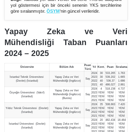
yol göstermesi için bir önceki senenin YKS tercihlerine
göre sıralanmıştır.
ÖSYM
‘nin güncel verileridir.
Yapay Zeka ve Veri
Mühendisliği Taban Puanları
2024 – 202
5
Puan
Üniversite
Bölüm Adı
Yıl
Kont.
Puan
Sıralama
Türü
2024
30
533,265
1.763
İstanbul Teknik Üniversitesi
Yapay Zeka ve Veri
2023
30
539,202
1.665
Say
(Devlet) (İstanbul)
Mühendisliği (İngilizce)
2022
40
536,37
1.686
2021
40
486,027
2.861
2024
4
518,158
4.737
Yapay Zeka ve Veri
Özyeğin Üniversitesi (Vakıf)
2023
YENİ
YENİ
YENİ
Mühendisliği (İngilizce)
Say
(İstanbul)
2022
YENİ
YENİ
YENİ
(Burslu)
2021
YENİ
YENİ
YENİ
2024
35
508,663
7.420
Yıldız Teknik Üniversitesi (Devlet)
Yapay Zeka ve Veri
2023
YENİ
YENİ
YENİ
Say
(İstanbul)
Mühendisliği (İngilizce)
2022
YENİ
YENİ
YENİ
2021
YENİ
YENİ
YENİ
2024
20
482,434
18.464
İstanbul Üniversitesi (Devlet)
Yapay Zeka ve Veri
2023
YENİ
YENİ
YENİ
Say
(İstanbul)
Mühendisliği (İngilizce)
2022
YENİ
YENİ
YENİ
2021
YENİ
YENİ
YENİ