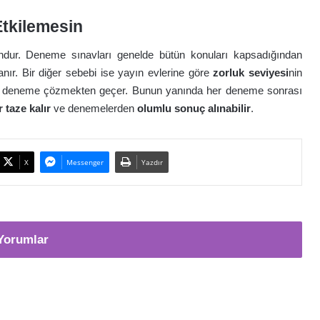
tkilemesin
ndur. Deneme sınavları genelde bütün konuları kapsadığından
nır. Bir diğer sebebi ise yayın evlerine göre
zorluk seviyesi
nin
kli deneme çözmekten geçer. Bunun yanında her deneme sonrası
r taze kalır
ve denemelerden
olumlu sonuç alınabilir
.
X
Messenger
Yazdır
Yorumlar