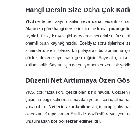
Hangi Dersin Size Daha Çok Katkı
YKS
‘de temeli zayıf olanlar veya daha başarılı olmad
Alanınıza göre hangi derslerin size ne kadar
puan getir
biyoloji, fizik, kimya gibi derslerde netlerinizin fazla 
önemli puan kaynağınızdır. Edebiyat soru tiplerinde zay
zihninde düzenli olarak kurgulayarak bu sorununu çö
günlük düzene uyulması gerektiğidir. Sayısal için ise 
kullanılabilir. Sayısal için de çalışmanın düzenli bir şek
Düzenli Net Arttırmaya Özen Gös
YKS, çok fazla soru çeşidi olan bir sınavdır.
Çözülen s
çeşidine bağlı kalınırsa sınavdan yeterli sonuç alınam
yaşanabilir.
Netlerin artırılabilmesi
için grup çalışmas
olacaktır. Kitapçılardan özellikle çözümlü veya yeni ne
unutulmadan
bol bol tekrar edilmelidir
.