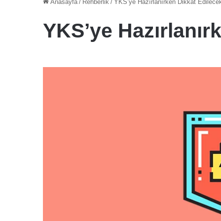
Anasayfa
/
Rehberlik
/
YKS’ye Hazırlanırken Dikkat Edilecek
YKS’ye Hazırlanırk