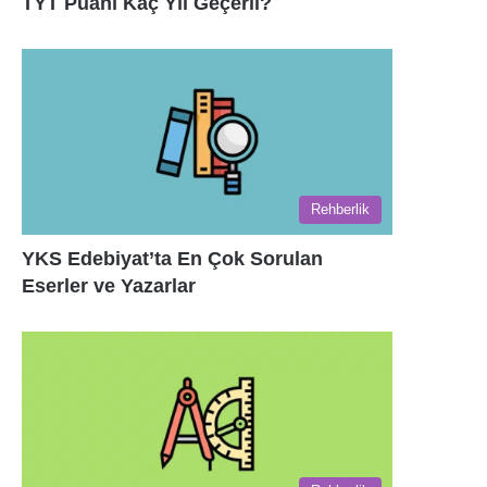
TYT Puanı Kaç Yıl Geçerli?
Rehberlik
YKS Edebiyat’ta En Çok Sorulan
Eserler ve Yazarlar