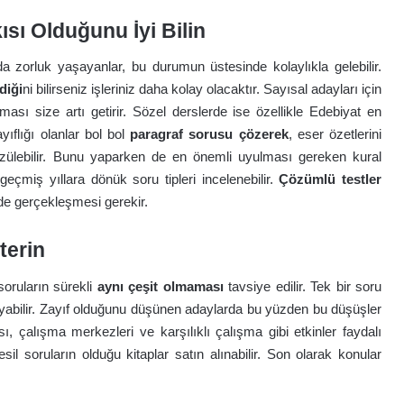
sı Olduğunu İyi Bilin
a zorluk yaşayanlar, bu durumun üstesinde kolaylıkla gelebilir.
diği
ni bilirseniz işleriniz daha kolay olacaktır. Sayısal adayları için
olması size artı getirir. Sözel derslerde ise özellikle Edebiyat en
ıflığı olanlar bol bol
paragraf sorusu çözerek
, eser özetlerini
zülebilir. Bunu yaparken de en önemli uyulması gereken kural
geçmiş yıllara dönük soru tipleri incelenebilir.
Çözümlü testler
ilde gerçekleşmesi gerekir.
terin
oruların sürekli
aynı çeşit olmaması
tavsiye edilir. Tek bir soru
ayabilir. Zayıf olduğunu düşünen adaylarda bu yüzden bu düşüşler
ı, çalışma merkezleri ve karşılıklı çalışma gibi etkinler faydalı
sil soruların olduğu kitaplar satın alınabilir. Son olarak konular