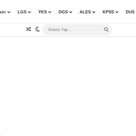
sin
LGS
YKS
DGS
ALES
KPSS
DUS
Rastgele Makale
Dış görünümü değiştir
Arama
Yap...