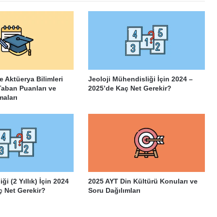
ve Aktüerya Bilimleri
Jeoloji Mühendisliği İçin 2024 –
Taban Puanları ve
2025’de Kaç Net Gerekir?
maları
ği (2 Yıllık) İçin 2024
2025 AYT Din Kültürü Konuları ve
ç Net Gerekir?
Soru Dağılımları