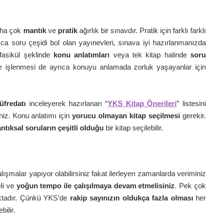
daha çok
mantık
ve
pratik
ağırlık bir sınavdır. Pratik için farklı farklı
rıca soru çeşidi bol olan yayınevleri, sınava iyi hazırlanmanızda
 fasikül şeklinde
konu anlatımları
veya tek kitap halinde
soru
lde işlenmesi de ayrıca konuyu anlamada zorluk yaşayanlar için
fredatı
inceleyerek hazırlanan “
YKS Kitap Önerileri
” listesini
iniz. Konu anlatımı için
yorucu olmayan kitap seçilmesi
gerekir.
tıksal soruların çeşitli olduğu
bir kitap seçilebilir.
çalışmalar yapıyor olabilirsiniz fakat ilerleyen zamanlarda veriminiz
li ve
yoğun tempo ile çalışılmaya devam etmelisiniz
. Pek çok
ktadır. Çünkü YKS’de
rakip sayınızın oldukça fazla olması
her
ilir.