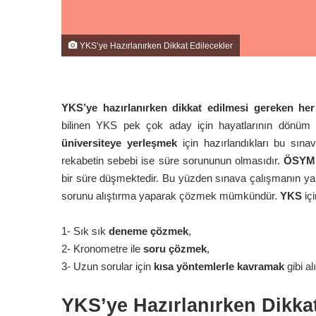
YKS’ye Hazırlanırken Dikkat Edilecekler
ze Daha
YKS’ye hazırlanırken dikkat edilmesi gereken her
ğunu İyi
bilinen YKS pek çok aday için hayatlarının dönüm nok
üniversiteye yerleşmek
için hazırlandıkları bu sına
ırmaya
rekabetin sebebi ise süre sorununun olmasıdır.
ÖSYM
bir süre düşmektedir. Bu yüzden sınava çalışmanın ya
nizi
sorunu alıştırma yaparak çözmek mümkündür.
YKS
içi
1- Sık sık
deneme çözmek
,
uzu
2- Kronometre ile
soru çözmek
,
3- Uzun sorular için
kısa yöntemlerle kavramak
gibi a
u
YKS’ye Hazırlanırken Dikkat