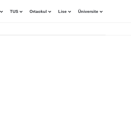
TUS
Ortaokul
Lise
Üniversite