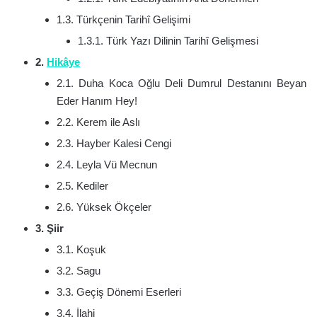
1.3. Türkçenin Tarihî Gelişimi
1.3.1. Türk Yazı Dilinin Tarihî Gelişmesi
2.
Hikâye
2.1. Duha Koca Oğlu Deli Dumrul Destanını Beyan
Eder Hanım Hey!
2.2. Kerem ile Aslı
2.3. Hayber Kalesi Cengi
2.4. Leyla Vü Mecnun
2.5. Kediler
2.6. Yüksek Ökçeler
3. Şiir
3.1. Koşuk
3.2. Sagu
3.3. Geçiş Dönemi Eserleri
3.4. İlahi