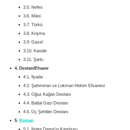
3.5. Nefes
3.6. Mâni
3.7. Türkü
3.8. Koşma
3.9. Gazel
3.10. Kaside
3.11. Şarkı
4. Destan/Efsane
4.1. İlyada
4.2. Şahmeran ve Lokman Hekim Efsanesi
4.3. Oğuz Kağan Destanı
4.4. Battal Gazi Destanı
4.5. Üç Şehitler Destanı
5.
Roman
5.1. Notre Dame’ın Kamburu