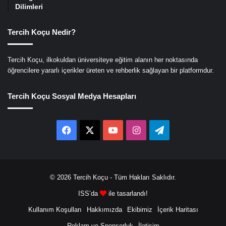
Dilimleri
Tercih Koçu Nedir?
Tercih Koçu, ilkokuldan üniversiteye eğitim alanın her noktasında
öğrencilere yararlı içerikler üreten ve rehberlik sağlayan bir platformdur.
Tercih Koçu Sosyal Medya Hesapları
Facebook
X
YouTube
Instagram
Telegram
© 2026
Tercih Koçu
- Tüm Hakları Saklıdır.
ISS’da
ile tasarlandı!
Kullanım Koşulları
Hakkımızda
Ekibimiz
İçerik Haritası
Reklam ve Sponsorluk
İletişim