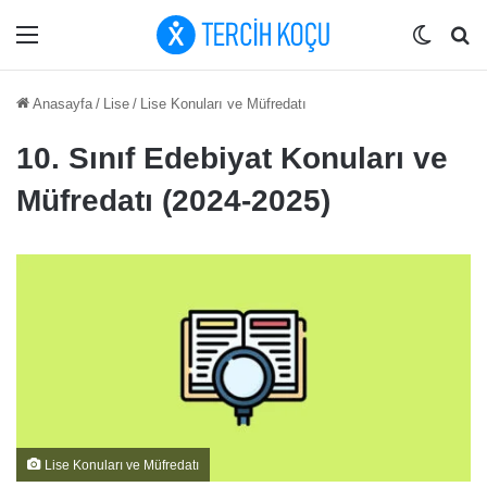
Menü
Dış gö
Ar
Anasayfa
/
Lise
/
Lise Konuları ve Müfredatı
10. Sınıf Edebiyat Konuları ve
Müfredatı (2024-2025)
Lise Konuları ve Müfredatı