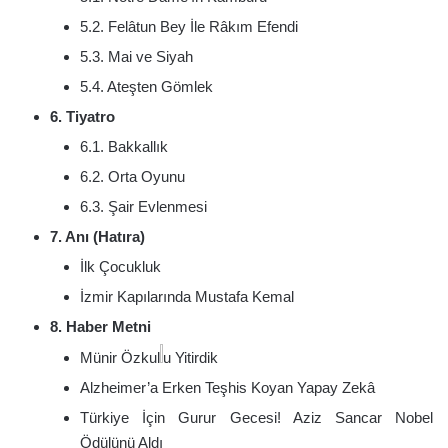
5.2. Felâtun Bey İle Râkım Efendi
5.3. Mai ve Siyah
5.4. Ateşten Gömlek
6. Tiyatro
6.1. Bakkallık
6.2. Orta Oyunu
6.3. Şair Evlenmesi
7. Anı (Hatıra)
İlk Çocukluk
İzmir Kapılarında Mustafa Kemal
8. Haber Metni
Münir Özkul
u Yitirdik
Alzheimer’a Erken Teşhis Koyan Yapay Zekâ
Türkiye İçin Gurur Gecesi! Aziz Sancar Nobel
Ödülünü Aldı