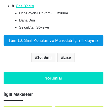
9.
Gezi Yazısı
Der-Beyân-I Cevâmi-İ Erzurum
Daha Dün
Selçuk’tan Söke’ye
Tüm 10. Sınıf Konuları ve Müfredatı İçin Tıklayınız
10. Sınıf
Lise
Yorumlar
İlgili Makaleler