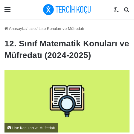
Menü
Dış gö
Ar
Anasayfa
/
Lise
/
Lise Konuları ve Müfredatı
12. Sınıf Matematik Konuları ve
Müfredatı (2024-2025)
Lise Konuları ve Müfredatı