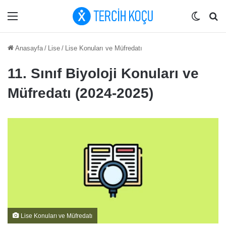
Menü
Dış gö
Ar
Anasayfa
/
Lise
/
Lise Konuları ve Müfredatı
11. Sınıf Biyoloji Konuları ve
Müfredatı (2024-2025)
Lise Konuları ve Müfredatı