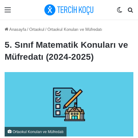
Menü
Dış gö
Ar
Anasayfa
/
Ortaokul
/
Ortaokul Konuları ve Müfredatı
5. Sınıf Matematik Konuları ve
Müfredatı (2024-2025)
Ortaokul Konuları ve Müfredatı