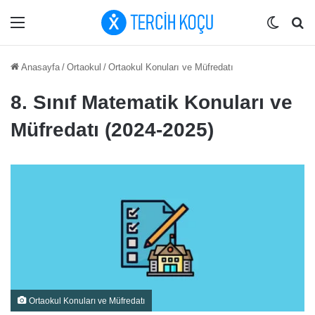
Menü
Dış gö
Ar
Anasayfa
/
Ortaokul
/
Ortaokul Konuları ve Müfredatı
8. Sınıf Matematik Konuları ve
Müfredatı (2024-2025)
Ortaokul Konuları ve Müfredatı