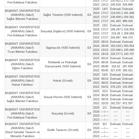
2023
17/17
220,922
1.272.720
Fen-Edebiyat Fakültesi
2022
13/13
245,818
929.889
2025
14/5
Dolmadı
Dolmadı
BAŞKENT ÜNİVERSİTESİ
2024
17/17
218,931
1.261.948
(ANKARA) (Vakıf)
Sağlık Yönetimi (%50 İndirimli)
EA
2023
17/17
236,658
1.054.561
Sağlık Bilimleri Fakültesi
2022
17/17
241,493
986.430
2025
15/2
Dolmadı
Dolmadı
BAŞKENT ÜNİVERSİTESİ
2024
17/17
199,297
1.518.953
(ANKARA) (Vakıf)
Sosyoloji (İngilizce) (%50 İndirimli)
EA
2023
17/17
218,38
1.309.083
Fen-Edebiyat Fakültesi
2022
17/17
244,697
944.374
2025
28/10
Dolmadı
Dolmadı
BAŞKENT ÜNİVERSİTESİ
2024
28/28
193,018
1.583.654
(ANKARA) (Vakıf)
Sigortacılık (%50 İndirimli)
EA
2023
23/23
225,696
1.205.060
Ticari Bilimler Fakültesi
2022
18/18
226,577
1.193.707
2025
40/14
Dolmadı
Dolmadı
BAŞKENT ÜNİVERSİTESİ
Rehberlik ve Psikolojik
2024
46/34
Dolmadı
Dolmadı
(ANKARA) (Vakıf)
EA
Danışmanlık (%50 İndirimli)
2023
46/46
318,42
297.659
Eğitim Fakültesi
2022
45/45
327,478
260.421
2025
23/5
Dolmadı
Dolmadı
BAŞKENT ÜNİVERSİTESİ
2024
46/14
Dolmadı
Dolmadı
(ANKARA) (Vakıf)
Hukuk (Ücretli)
EA
2023
49/43
Dolmadı
Dolmadı
Hukuk Fakültesi
2022
53/53
376,225
105.855
2025
32/3
Dolmadı
Dolmadı
BAŞKENT ÜNİVERSİTESİ
2024
36/26
Dolmadı
Dolmadı
(ANKARA) (Vakıf)
Sosyal Hizmet (%50 İndirimli)
EA
2023
36/33
Dolmadı
Dolmadı
Sağlık Bilimleri Fakültesi
2022
33/33
242,537
972.507
2025
2/1
Dolmadı
Dolmadı
BAŞKENT ÜNİVERSİTESİ
2024
—-/—-
—-
—-
(ANKARA) (Vakıf)
Sosyoloji (Ücretli)
EA
2023
—-/—-
—-
—-
Fen-Edebiyat Fakültesi
2022
—-/—-
—-
—-
BAŞKENT ÜNİVERSİTESİ
2025
9/2
Dolmadı
Dolmadı
(ANKARA) (Vakıf)
2024
—-/—-
—-
—-
Grafik Tasarımı (Ücretli)
EA
Güzel Sanatlar Tasarım ve
2023
—-/—-
—-
—-
Mimarlık Fakültesi
2022
—-/—-
—-
—-