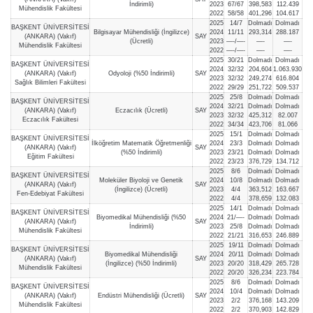
İndirimli)
2023
67/67
398,583
112.439
Mühendislik Fakültesi
2022
58/58
401,296
104.617
2025
14/7
Dolmadı
Dolmadı
BAŞKENT ÜNİVERSİTESİ
Bilgisayar Mühendisliği (İngilizce)
2024
11/11
293,314
288.187
(ANKARA) (Vakıf)
SAY
(Ücretli)
2023
—-/—-
—-
—-
Mühendislik Fakültesi
2022
—-/—-
—-
—-
2025
30/21
Dolmadı
Dolmadı
BAŞKENT ÜNİVERSİTESİ
2024
32/32
204,604
1.063.930
(ANKARA) (Vakıf)
Odyoloji (%50 İndirimli)
SAY
2023
32/32
249,274
616.804
Sağlık Bilimleri Fakültesi
2022
29/29
251,722
509.537
2025
25/8
Dolmadı
Dolmadı
BAŞKENT ÜNİVERSİTESİ
2024
32/21
Dolmadı
Dolmadı
(ANKARA) (Vakıf)
Eczacılık (Ücretli)
SAY
2023
32/32
425,312
82.007
Eczacılık Fakültesi
2022
34/34
423,706
81.066
2025
15/1
Dolmadı
Dolmadı
BAŞKENT ÜNİVERSİTESİ
İlköğretim Matematik Öğretmenliği
2024
23/3
Dolmadı
Dolmadı
(ANKARA) (Vakıf)
SAY
(%50 İndirimli)
2023
23/21
Dolmadı
Dolmadı
Eğitim Fakültesi
2022
23/23
376,729
134.712
2025
8/6
Dolmadı
Dolmadı
BAŞKENT ÜNİVERSİTESİ
Moleküler Biyoloji ve Genetik
2024
10/8
Dolmadı
Dolmadı
(ANKARA) (Vakıf)
SAY
(İngilizce) (Ücretli)
2023
4/4
363,512
163.667
Fen-Edebiyat Fakültesi
2022
4/4
378,659
132.083
2025
14/1
Dolmadı
Dolmadı
BAŞKENT ÜNİVERSİTESİ
Biyomedikal Mühendisliği (%50
2024
21/—-
Dolmadı
Dolmadı
(ANKARA) (Vakıf)
SAY
İndirimli)
2023
25/8
Dolmadı
Dolmadı
Mühendislik Fakültesi
2022
21/21
316,653
246.889
2025
19/11
Dolmadı
Dolmadı
BAŞKENT ÜNİVERSİTESİ
Biyomedikal Mühendisliği
2024
20/11
Dolmadı
Dolmadı
(ANKARA) (Vakıf)
SAY
(İngilizce) (%50 İndirimli)
2023
20/20
318,429
265.728
Mühendislik Fakültesi
2022
20/20
326,234
223.784
2025
8/6
Dolmadı
Dolmadı
BAŞKENT ÜNİVERSİTESİ
2024
10/4
Dolmadı
Dolmadı
(ANKARA) (Vakıf)
Endüstri Mühendisliği (Ücretli)
SAY
2023
2/2
376,168
143.209
Mühendislik Fakültesi
2022
2/2
370,903
142.829