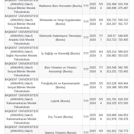
BAŞKENT ÜNİVERSİTESİ
(ANKARA) (Vakıf)
2025
5/5
332,468
524.704
Mahkeme Büro Hizmetleri (Burslu)
TYT
Sosyal Bilimler Meslek
2024
4
340,696
475.487
Yüksekokulu
BAŞKENT ÜNİVERSİTESİ
(ANKARA) (Vakıf)
Muhasebe ve Vergi Uygulamaları
2025
6/6
330,715
539.210
TYT
Sosyal Bilimler Meslek
(Burslu)
2024
6
324,347
611.737
Yüksekokulu
BAŞKENT ÜNİVERSİTESİ
(ANKARA) (Vakıf)
Elektronik Haberleşme Teknolojisi
2025
7/7
329,57
548.935
TYT
Anadolu Osb Meslek
(Burslu)
2024
7
313,722
720.405
Yüksekokulu
BAŞKENT ÜNİVERSİTESİ
(ANKARA) (Vakıf)
2025
4/4
325,214
586.810
İş Sağlığı ve Güvenliği (Burslu)
TYT
Sağlık Hizmetleri Meslek
2024
3
330,882
553.025
Yüksekokulu
BAŞKENT ÜNİVERSİTESİ
(ANKARA) (Vakıf)
Büro Yönetimi ve Yönetici
2025
7/7
324,546
592.785
TYT
Sosyal Bilimler Meslek
Asistanlığı (Burslu)
2024
8
313,251
725.492
Yüksekokulu
BAŞKENT ÜNİVERSİTESİ
(ANKARA) (Vakıf)
Fotoğrafçılık ve Kameramanlık
2025
5/5
323,228
604.944
TYT
Sosyal Bilimler Meslek
(Burslu)
2024
5
329,388
565.956
Yüksekokulu
BAŞKENT ÜNİVERSİTESİ
(ANKARA) (Vakıf)
2025
5/5
321,791
618.333
Lojistik (Burslu)
TYT
Kahramankazan Meslek
2024
4
318,225
672.543
Yüksekokulu
BAŞKENT ÜNİVERSİTESİ
(ANKARA) (Vakıf)
2025
6/6
318,999
644.853
Dış Ticaret (Burslu)
TYT
Kahramankazan Meslek
2024
8
312,979
728.479
Yüksekokulu
BAŞKENT ÜNİVERSİTESİ
(ANKARA) (Vakıf)
2025
5/5
311,621
719.773
İşletme Yönetimi (Burslu)
TYT