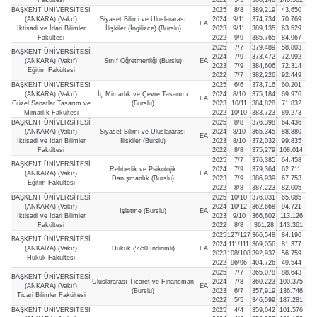
BAŞKENT ÜNİVERSİTESİ
2025
8/8
389,219
43.650
(ANKARA) (Vakıf)
Siyaset Bilimi ve Uluslararası
2024
9/11
374,734
70.769
EA
İktisadi ve İdari Bilimler
İlişkiler (İngilizce) (Burslu)
2023
9/11
389,135
63.529
Fakültesi
2022
9/9
385,765
84.967
2025
7/7
379,489
58.803
BAŞKENT ÜNİVERSİTESİ
2024
7/9
373,472
72.992
(ANKARA) (Vakıf)
Sınıf Öğretmenliği (Burslu)
EA
2023
7/9
384,606
72.314
Eğitim Fakültesi
2022
7/7
382,226
92.449
BAŞKENT ÜNİVERSİTESİ
2025
6/6
378,716
60.201
(ANKARA) (Vakıf)
İç Mimarlık ve Çevre Tasarımı
2024
8/10
375,184
69.976
EA
Güzel Sanatlar Tasarım ve
(Burslu)
2023
10/11
384,828
71.832
Mimarlık Fakültesi
2022
10/10
383,723
89.273
BAŞKENT ÜNİVERSİTESİ
2025
8/8
376,398
64.436
(ANKARA) (Vakıf)
Siyaset Bilimi ve Uluslararası
2024
8/10
365,345
88.880
EA
İktisadi ve İdari Bilimler
İlişkiler (Burslu)
2023
8/10
372,032
99.835
Fakültesi
2022
8/8
375,279
108.014
2025
7/7
376,385
64.458
BAŞKENT ÜNİVERSİTESİ
Rehberlik ve Psikolojik
2024
7/9
379,364
62.711
(ANKARA) (Vakıf)
EA
Danışmanlık (Burslu)
2023
7/9
386,939
67.753
Eğitim Fakültesi
2022
8/8
387,223
82.005
BAŞKENT ÜNİVERSİTESİ
2025
10/10
376,031
65.085
(ANKARA) (Vakıf)
2024
10/12
362,668
94.721
İşletme (Burslu)
EA
İktisadi ve İdari Bilimler
2023
9/10
366,602
113.126
Fakültesi
2022
8/8
361,28
143.361
2025
127/127
366,548
84.196
BAŞKENT ÜNİVERSİTESİ
2024
111/111
369,056
81.377
(ANKARA) (Vakıf)
Hukuk (%50 İndirimli)
EA
2023
108/108
392,937
56.759
Hukuk Fakültesi
2022
96/96
404,726
49.544
2025
7/7
365,078
88.643
BAŞKENT ÜNİVERSİTESİ
Uluslararası Ticaret ve Finansman
2024
7/8
360,223
100.375
(ANKARA) (Vakıf)
EA
(Burslu)
2023
6/7
357,919
136.746
Ticari Bilimler Fakültesi
2022
5/5
346,599
187.281
BAŞKENT ÜNİVERSİTESİ
2025
4/4
359,042
101.576