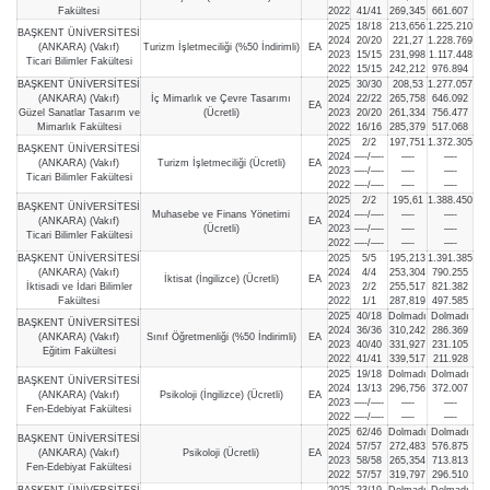
Fakültesi
2022
41/41
269,345
661.607
2025
18/18
213,656
1.225.210
BAŞKENT ÜNİVERSİTESİ
2024
20/20
221,27
1.228.769
(ANKARA) (Vakıf)
Turizm İşletmeciliği (%50 İndirimli)
EA
2023
15/15
231,998
1.117.448
Ticari Bilimler Fakültesi
2022
15/15
242,212
976.894
BAŞKENT ÜNİVERSİTESİ
2025
30/30
208,53
1.277.057
(ANKARA) (Vakıf)
İç Mimarlık ve Çevre Tasarımı
2024
22/22
265,758
646.092
EA
Güzel Sanatlar Tasarım ve
(Ücretli)
2023
20/20
261,334
756.477
Mimarlık Fakültesi
2022
16/16
285,379
517.068
2025
2/2
197,751
1.372.305
BAŞKENT ÜNİVERSİTESİ
2024
—-/—-
—-
—-
(ANKARA) (Vakıf)
Turizm İşletmeciliği (Ücretli)
EA
2023
—-/—-
—-
—-
Ticari Bilimler Fakültesi
2022
—-/—-
—-
—-
2025
2/2
195,61
1.388.450
BAŞKENT ÜNİVERSİTESİ
Muhasebe ve Finans Yönetimi
2024
—-/—-
—-
—-
(ANKARA) (Vakıf)
EA
(Ücretli)
2023
—-/—-
—-
—-
Ticari Bilimler Fakültesi
2022
—-/—-
—-
—-
BAŞKENT ÜNİVERSİTESİ
2025
5/5
195,213
1.391.385
(ANKARA) (Vakıf)
2024
4/4
253,304
790.255
İktisat (İngilizce) (Ücretli)
EA
İktisadi ve İdari Bilimler
2023
2/2
255,517
821.382
Fakültesi
2022
1/1
287,819
497.585
2025
40/18
Dolmadı
Dolmadı
BAŞKENT ÜNİVERSİTESİ
2024
36/36
310,242
286.369
(ANKARA) (Vakıf)
Sınıf Öğretmenliği (%50 İndirimli)
EA
2023
40/40
331,927
231.105
Eğitim Fakültesi
2022
41/41
339,517
211.928
2025
19/18
Dolmadı
Dolmadı
BAŞKENT ÜNİVERSİTESİ
2024
13/13
296,756
372.007
(ANKARA) (Vakıf)
Psikoloji (İngilizce) (Ücretli)
EA
2023
—-/—-
—-
—-
Fen-Edebiyat Fakültesi
2022
—-/—-
—-
—-
2025
62/46
Dolmadı
Dolmadı
BAŞKENT ÜNİVERSİTESİ
2024
57/57
272,483
576.875
(ANKARA) (Vakıf)
Psikoloji (Ücretli)
EA
2023
58/58
265,354
713.813
Fen-Edebiyat Fakültesi
2022
57/57
319,797
296.510
BAŞKENT ÜNİVERSİTESİ
2025
23/19
Dolmadı
Dolmadı