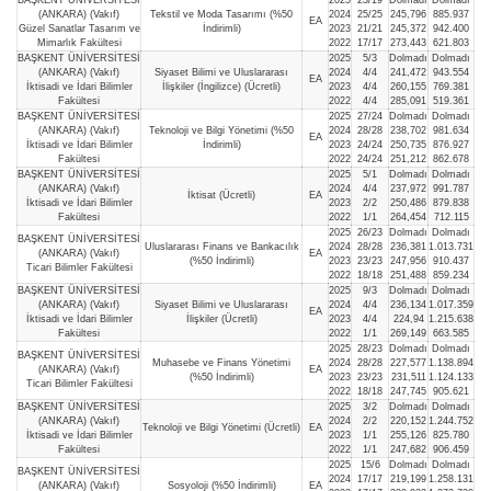
(ANKARA) (Vakıf)
Tekstil ve Moda Tasarımı (%50
2024
25/25
245,796
885.937
EA
Güzel Sanatlar Tasarım ve
İndirimli)
2023
21/21
245,372
942.400
Mimarlık Fakültesi
2022
17/17
273,443
621.803
BAŞKENT ÜNİVERSİTESİ
2025
5/3
Dolmadı
Dolmadı
(ANKARA) (Vakıf)
Siyaset Bilimi ve Uluslararası
2024
4/4
241,472
943.554
EA
İktisadi ve İdari Bilimler
İlişkiler (İngilizce) (Ücretli)
2023
4/4
260,155
769.381
Fakültesi
2022
4/4
285,091
519.361
BAŞKENT ÜNİVERSİTESİ
2025
27/24
Dolmadı
Dolmadı
(ANKARA) (Vakıf)
Teknoloji ve Bilgi Yönetimi (%50
2024
28/28
238,702
981.634
EA
İktisadi ve İdari Bilimler
İndirimli)
2023
24/24
250,735
876.927
Fakültesi
2022
24/24
251,212
862.678
BAŞKENT ÜNİVERSİTESİ
2025
5/1
Dolmadı
Dolmadı
(ANKARA) (Vakıf)
2024
4/4
237,972
991.787
İktisat (Ücretli)
EA
İktisadi ve İdari Bilimler
2023
2/2
250,486
879.838
Fakültesi
2022
1/1
264,454
712.115
2025
26/23
Dolmadı
Dolmadı
BAŞKENT ÜNİVERSİTESİ
Uluslararası Finans ve Bankacılık
2024
28/28
236,381
1.013.731
(ANKARA) (Vakıf)
EA
(%50 İndirimli)
2023
23/23
247,956
910.437
Ticari Bilimler Fakültesi
2022
18/18
251,488
859.234
BAŞKENT ÜNİVERSİTESİ
2025
9/3
Dolmadı
Dolmadı
(ANKARA) (Vakıf)
Siyaset Bilimi ve Uluslararası
2024
4/4
236,134
1.017.359
EA
İktisadi ve İdari Bilimler
İlişkiler (Ücretli)
2023
4/4
224,94
1.215.638
Fakültesi
2022
1/1
269,149
663.585
2025
28/23
Dolmadı
Dolmadı
BAŞKENT ÜNİVERSİTESİ
Muhasebe ve Finans Yönetimi
2024
28/28
227,577
1.138.894
(ANKARA) (Vakıf)
EA
(%50 İndirimli)
2023
23/23
231,511
1.124.133
Ticari Bilimler Fakültesi
2022
18/18
247,745
905.621
BAŞKENT ÜNİVERSİTESİ
2025
3/2
Dolmadı
Dolmadı
(ANKARA) (Vakıf)
2024
2/2
220,152
1.244.752
Teknoloji ve Bilgi Yönetimi (Ücretli)
EA
İktisadi ve İdari Bilimler
2023
1/1
255,126
825.780
Fakültesi
2022
1/1
247,682
906.459
2025
15/6
Dolmadı
Dolmadı
BAŞKENT ÜNİVERSİTESİ
2024
17/17
219,199
1.258.131
(ANKARA) (Vakıf)
Sosyoloji (%50 İndirimli)
EA