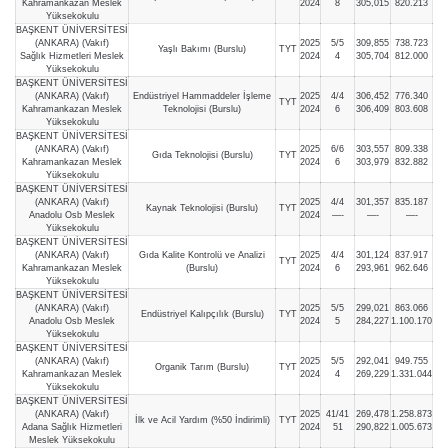
Kahramankazan Meslek
2024
8
305,015
820.213
Yüksekokulu
BAŞKENT ÜNİVERSİTESİ
(ANKARA) (Vakıf)
2025
5/5
309,855
738.723
Yaşlı Bakımı (Burslu)
TYT
Sağlık Hizmetleri Meslek
2024
4
305,704
812.000
Yüksekokulu
BAŞKENT ÜNİVERSİTESİ
(ANKARA) (Vakıf)
Endüstriyel Hammaddeler İşleme
2025
4/4
306,452
776.340
TYT
Kahramankazan Meslek
Teknolojisi (Burslu)
2024
6
306,409
803.608
Yüksekokulu
BAŞKENT ÜNİVERSİTESİ
(ANKARA) (Vakıf)
2025
6/6
303,557
809.338
Gıda Teknolojisi (Burslu)
TYT
Kahramankazan Meslek
2024
6
303,979
832.882
Yüksekokulu
BAŞKENT ÜNİVERSİTESİ
(ANKARA) (Vakıf)
2025
4/4
301,357
835.187
Kaynak Teknolojisi (Burslu)
TYT
Anadolu Osb Meslek
2024
—-
—-
—-
Yüksekokulu
BAŞKENT ÜNİVERSİTESİ
(ANKARA) (Vakıf)
Gıda Kalite Kontrolü ve Analizi
2025
4/4
301,124
837.917
TYT
Kahramankazan Meslek
(Burslu)
2024
6
293,961
962.646
Yüksekokulu
BAŞKENT ÜNİVERSİTESİ
(ANKARA) (Vakıf)
2025
5/5
299,021
863.066
Endüstriyel Kalıpçılık (Burslu)
TYT
Anadolu Osb Meslek
2024
5
284,227
1.100.170
Yüksekokulu
BAŞKENT ÜNİVERSİTESİ
(ANKARA) (Vakıf)
2025
5/5
292,041
949.755
Organik Tarım (Burslu)
TYT
Kahramankazan Meslek
2024
4
269,229
1.331.044
Yüksekokulu
BAŞKENT ÜNİVERSİTESİ
(ANKARA) (Vakıf)
2025
41/41
269,478
1.258.873
İlk ve Acil Yardım (%50 İndirimli)
TYT
Adana Sağlık Hizmetleri
2024
51
290,822
1.005.673
Meslek Yüksekokulu