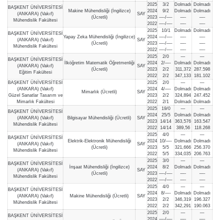
2025
3/2
Dolmadı
Dolmadı
BAŞKENT ÜNİVERSİTESİ
Makine Mühendisliği (İngilizce)
2024
9/2
Dolmadı
Dolmadı
(ANKARA) (Vakıf)
SAY
(Ücretli)
2023
—-/—-
—-
—-
Mühendislik Fakültesi
2022
—-/—-
—-
—-
2025
10/1
Dolmadı
Dolmadı
BAŞKENT ÜNİVERSİTESİ
Yapay Zeka Mühendisliği (İngilizce)
2024
—-/—-
—-
—-
(ANKARA) (Vakıf)
SAY
(Ücretli)
2023
—-/—-
—-
—-
Mühendislik Fakültesi
2022
—-/—-
—-
—-
2025
2/0
—
—
BAŞKENT ÜNİVERSİTESİ
İlköğretim Matematik Öğretmenliği
2024
2/—-
Dolmadı
Dolmadı
(ANKARA) (Vakıf)
SAY
(Ücretli)
2023
2/2
311,372
287.598
Eğitim Fakültesi
2022
2/2
347,133
181.102
BAŞKENT ÜNİVERSİTESİ
2025
2/0
—
—
(ANKARA) (Vakıf)
2024
4/—-
Dolmadı
Dolmadı
Mimarlık (Ücretli)
SAY
Güzel Sanatlar Tasarım ve
2023
2/2
324,894
247.452
Mimarlık Fakültesi
2022
2/1
Dolmadı
Dolmadı
2025
19/0
—
—
BAŞKENT ÜNİVERSİTESİ
2024
25/5
Dolmadı
Dolmadı
(ANKARA) (Vakıf)
Bilgisayar Mühendisliği (Ücretli)
SAY
2023
14/14
363,576
163.547
Mühendislik Fakültesi
2022
14/14
389,56
118.268
2025
4/0
—
—
BAŞKENT ÜNİVERSİTESİ
Elektrik-Elektronik Mühendisliği
2024
10/—-
Dolmadı
Dolmadı
(ANKARA) (Vakıf)
SAY
(Ücretli)
2023
5/5
321,666
256.370
Mühendislik Fakültesi
2022
5/5
334,035
206.763
2025
3/0
—
—
BAŞKENT ÜNİVERSİTESİ
İnşaat Mühendisliği (İngilizce)
2024
8/2
Dolmadı
Dolmadı
(ANKARA) (Vakıf)
SAY
(Ücretli)
2023
—-/—-
—-
—-
Mühendislik Fakültesi
2022
—-/—-
—-
—-
2025
4/0
—
—
BAŞKENT ÜNİVERSİTESİ
2024
8/—-
Dolmadı
Dolmadı
(ANKARA) (Vakıf)
Makine Mühendisliği (Ücretli)
SAY
2023
2/2
346,319
196.327
Mühendislik Fakültesi
2022
2/2
342,291
190.063
2025
2/0
—
—
BAŞKENT ÜNİVERSİTESİ
2024
—-/—-
—-
—-