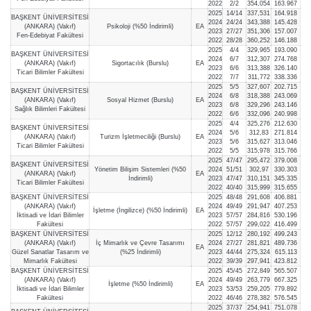
2022
2/2
354,054
163.967
2025
14/14
337,531
164.918
BAŞKENT ÜNİVERSİTESİ
2024
24/24
343,388
145.428
(ANKARA) (Vakıf)
Psikoloji (%50 İndirimli)
EA
2023
27/27
351,306
157.007
Fen-Edebiyat Fakültesi
2022
28/28
360,252
146.188
2025
4/4
329,965
193.090
BAŞKENT ÜNİVERSİTESİ
2024
6/7
312,307
274.768
(ANKARA) (Vakıf)
Sigortacılık (Burslu)
EA
2023
6/6
313,388
326.140
Ticari Bilimler Fakültesi
2022
7/7
311,772
338.336
2025
5/5
327,607
202.715
BAŞKENT ÜNİVERSİTESİ
2024
6/8
318,388
243.069
(ANKARA) (Vakıf)
Sosyal Hizmet (Burslu)
EA
2023
6/8
329,296
243.146
Sağlık Bilimleri Fakültesi
2022
6/6
332,096
240.998
2025
4/4
325,276
212.630
BAŞKENT ÜNİVERSİTESİ
2024
5/6
312,83
271.814
(ANKARA) (Vakıf)
Turizm İşletmeciliği (Burslu)
EA
2023
5/6
315,627
313.046
Ticari Bilimler Fakültesi
2022
5/5
315,978
315.766
2025
47/47
295,472
379.008
BAŞKENT ÜNİVERSİTESİ
Yönetim Bilişim Sistemleri (%50
2024
51/51
302,97
330.303
(ANKARA) (Vakıf)
EA
İndirimli)
2023
47/47
310,151
345.335
Ticari Bilimler Fakültesi
2022
40/40
315,999
315.655
BAŞKENT ÜNİVERSİTESİ
2025
48/48
291,608
406.881
(ANKARA) (Vakıf)
2024
49/49
291,947
407.253
İşletme (İngilizce) (%50 İndirimli)
EA
İktisadi ve İdari Bilimler
2023
57/57
284,816
530.196
Fakültesi
2022
57/57
299,022
416.499
BAŞKENT ÜNİVERSİTESİ
2025
12/12
280,192
499.243
(ANKARA) (Vakıf)
İç Mimarlık ve Çevre Tasarımı
2024
27/27
281,821
489.736
EA
Güzel Sanatlar Tasarım ve
(%25 İndirimli)
2023
44/44
275,324
615.113
Mimarlık Fakültesi
2022
39/39
297,941
423.812
BAŞKENT ÜNİVERSİTESİ
2025
45/45
272,849
565.507
(ANKARA) (Vakıf)
2024
49/49
263,779
667.325
İşletme (%50 İndirimli)
EA
İktisadi ve İdari Bilimler
2023
53/53
259,205
779.892
Fakültesi
2022
46/46
278,382
576.545
2025
37/37
254,941
751.078