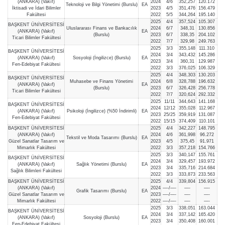
(ANKARA) (Vakıf)
2024
4/6
352,257
120.172
Teknoloji ve Bilgi Yönetimi (Burslu)
EA
İktisadi ve İdari Bilimler
2023
4/5
351,476
156.479
Fakültesi
2022
5/5
344,264
195.140
2025
4/4
357,524
105.307
BAŞKENT ÜNİVERSİTESİ
Uluslararası Finans ve Bankacılık
2024
6/7
348,31
130.856
(ANKARA) (Vakıf)
EA
(Burslu)
2023
6/7
338,35
204.102
Ticari Bilimler Fakültesi
2022
7/7
329,98
249.763
2025
3/3
355,148
111.310
BAŞKENT ÜNİVERSİTESİ
2024
3/4
343,432
145.286
(ANKARA) (Vakıf)
Sosyoloji (İngilizce) (Burslu)
EA
2023
3/4
360,31
129.987
Fen-Edebiyat Fakültesi
2022
3/3
376,025
106.329
2025
4/4
348,303
130.203
BAŞKENT ÜNİVERSİTESİ
Muhasebe ve Finans Yönetimi
2024
6/8
328,788
196.632
(ANKARA) (Vakıf)
EA
(Burslu)
2023
6/7
326,428
256.778
Ticari Bilimler Fakültesi
2022
7/7
320,624
292.332
2025
11/11
344,643
141.168
BAŞKENT ÜNİVERSİTESİ
2024
12/12
355,028
112.967
(ANKARA) (Vakıf)
Psikoloji (İngilizce) (%50 İndirimli)
EA
2023
25/25
359,919
131.087
Fen-Edebiyat Fakültesi
2022
15/15
374,409
110.101
BAŞKENT ÜNİVERSİTESİ
2025
4/4
342,227
148.795
(ANKARA) (Vakıf)
2024
4/6
361,998
96.272
Tekstil ve Moda Tasarımı (Burslu)
EA
Güzel Sanatlar Tasarım ve
2023
4/5
375,45
91.971
Mimarlık Fakültesi
2022
3/3
357,218
154.766
2025
3/3
340,147
155.761
BAŞKENT ÜNİVERSİTESİ
2024
3/4
329,457
193.972
(ANKARA) (Vakıf)
Sağlık Yönetimi (Burslu)
EA
2023
3/4
335,716
214.684
Sağlık Bilimleri Fakültesi
2022
3/3
333,873
233.563
BAŞKENT ÜNİVERSİTESİ
2025
4/4
339,804
156.915
(ANKARA) (Vakıf)
2024
—-/—-
—-
—-
Grafik Tasarımı (Burslu)
EA
Güzel Sanatlar Tasarım ve
2023
—-/—-
—-
—-
Mimarlık Fakültesi
2022
—-/—-
—-
—-
2025
3/3
338,051
163.044
BAŞKENT ÜNİVERSİTESİ
2024
3/4
337,142
165.420
(ANKARA) (Vakıf)
Sosyoloji (Burslu)
EA
2023
3/4
350,408
160.001
Fen-Edebiyat Fakültesi