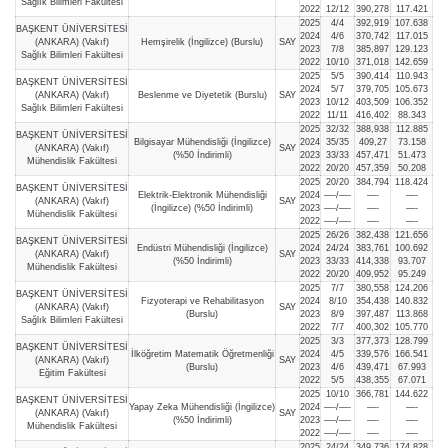
Sağlık Bilimleri Fakültesi
2022
12/12
390,278
117.421
2025
4/4
392,919
107.638
BAŞKENT ÜNİVERSİTESİ
2024
4/6
370,742
117.015
(ANKARA) (Vakıf)
Hemşirelik (İngilizce) (Burslu)
SAY
2023
7/8
385,897
129.123
Sağlık Bilimleri Fakültesi
2022
10/10
371,018
142.659
2025
5/5
390,414
110.943
BAŞKENT ÜNİVERSİTESİ
2024
5/7
379,705
105.673
(ANKARA) (Vakıf)
Beslenme ve Diyetetik (Burslu)
SAY
2023
10/12
403,509
106.352
Sağlık Bilimleri Fakültesi
2022
11/11
416,402
88.343
2025
32/32
388,938
112.885
BAŞKENT ÜNİVERSİTESİ
Bilgisayar Mühendisliği (İngilizce)
2024
35/35
409,27
73.158
(ANKARA) (Vakıf)
SAY
(%50 İndirimli)
2023
33/33
457,471
51.473
Mühendislik Fakültesi
2022
20/20
457,359
50.208
2025
20/20
384,794
118.424
BAŞKENT ÜNİVERSİTESİ
Elektrik-Elektronik Mühendisliği
2024
—-/—-
—-
—-
(ANKARA) (Vakıf)
SAY
(İngilizce) (%50 İndirimli)
2023
—-/—-
—-
—-
Mühendislik Fakültesi
2022
—-/—-
—-
—-
2025
26/26
382,438
121.656
BAŞKENT ÜNİVERSİTESİ
Endüstri Mühendisliği (İngilizce)
2024
24/24
383,761
100.692
(ANKARA) (Vakıf)
SAY
(%50 İndirimli)
2023
33/33
414,338
93.707
Mühendislik Fakültesi
2022
20/20
409,952
95.249
2025
7/7
380,558
124.206
BAŞKENT ÜNİVERSİTESİ
Fizyoterapi ve Rehabilitasyon
2024
8/10
354,438
140.832
(ANKARA) (Vakıf)
SAY
(Burslu)
2023
8/9
397,487
113.868
Sağlık Bilimleri Fakültesi
2022
7/7
400,302
105.770
2025
3/3
377,373
128.799
BAŞKENT ÜNİVERSİTESİ
İlköğretim Matematik Öğretmenliği
2024
4/5
339,576
166.541
(ANKARA) (Vakıf)
SAY
(Burslu)
2023
4/6
439,471
67.993
Eğitim Fakültesi
2022
5/5
438,355
67.071
2025
10/10
366,781
144.622
BAŞKENT ÜNİVERSİTESİ
Yapay Zeka Mühendisliği (İngilizce)
2024
—-/—-
—-
—-
(ANKARA) (Vakıf)
SAY
(%50 İndirimli)
2023
—-/—-
—-
—-
Mühendislik Fakültesi
2022
—-/—-
—-
—-
2025
24/24
349,736
174.828