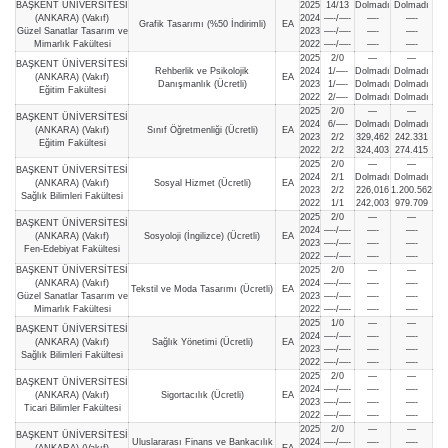
BAŞKENT ÜNİVERSİTESİ
2025
14/13
Dolmadı
Dolmadı
(ANKARA) (Vakıf)
2024
—-/—-
—-
—-
Grafik Tasarımı (%50 İndirimli)
EA
Güzel Sanatlar Tasarım ve
2023
—-/—-
—-
—-
Mimarlık Fakültesi
2022
—-/—-
—-
—-
2025
2/0
—
—
BAŞKENT ÜNİVERSİTESİ
Rehberlik ve Psikolojik
2024
1/—-
Dolmadı
Dolmadı
(ANKARA) (Vakıf)
EA
Danışmanlık (Ücretli)
2023
1/—-
Dolmadı
Dolmadı
Eğitim Fakültesi
2022
2/—-
Dolmadı
Dolmadı
2025
2/0
—
—
BAŞKENT ÜNİVERSİTESİ
2024
6/—-
Dolmadı
Dolmadı
(ANKARA) (Vakıf)
Sınıf Öğretmenliği (Ücretli)
EA
2023
2/2
329,462
242.331
Eğitim Fakültesi
2022
2/2
324,403
274.415
2025
2/0
—
—
BAŞKENT ÜNİVERSİTESİ
2024
2/1
Dolmadı
Dolmadı
(ANKARA) (Vakıf)
Sosyal Hizmet (Ücretli)
EA
2023
2/2
226,016
1.200.562
Sağlık Bilimleri Fakültesi
2022
1/1
242,003
979.709
2025
2/0
—
—
BAŞKENT ÜNİVERSİTESİ
2024
—-/—-
—-
—-
(ANKARA) (Vakıf)
Sosyoloji (İngilizce) (Ücretli)
EA
2023
—-/—-
—-
—-
Fen-Edebiyat Fakültesi
2022
—-/—-
—-
—-
BAŞKENT ÜNİVERSİTESİ
2025
2/0
—
—
(ANKARA) (Vakıf)
2024
—-/—-
—-
—-
Tekstil ve Moda Tasarımı (Ücretli)
EA
Güzel Sanatlar Tasarım ve
2023
—-/—-
—-
—-
Mimarlık Fakültesi
2022
—-/—-
—-
—-
2025
1/0
—
—
BAŞKENT ÜNİVERSİTESİ
2024
—-/—-
—-
—-
(ANKARA) (Vakıf)
Sağlık Yönetimi (Ücretli)
EA
2023
—-/—-
—-
—-
Sağlık Bilimleri Fakültesi
2022
—-/—-
—-
—-
2025
2/0
—
—
BAŞKENT ÜNİVERSİTESİ
2024
—-/—-
—-
—-
(ANKARA) (Vakıf)
Sigortacılık (Ücretli)
EA
2023
—-/—-
—-
—-
Ticari Bilimler Fakültesi
2022
—-/—-
—-
—-
2025
2/0
—
—
BAŞKENT ÜNİVERSİTESİ
Uluslararası Finans ve Bankacılık
2024
—-/—-
—-
—-
(ANKARA) (Vakıf)
EA