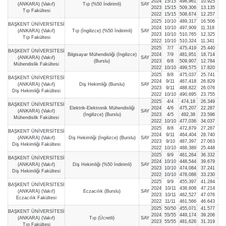
2024
15/15
498,961
10.925
(ANKARA) (Vakıf)
Tıp (%50 İndirimli)
SAY
2023
15/15
509,306
13.135
Tıp Fakültesi
2022
15/15
508,674
12.257
2025
10/10
489,317
16.506
BAŞKENT ÜNİVERSİTESİ
2024
10/10
497,909
11.318
(ANKARA) (Vakıf)
Tıp (İngilizce) (%50 İndirimli)
SAY
2023
10/10
510,765
12.325
Tıp Fakültesi
2022
10/10
510,324
11.341
2025
7/7
475,419
25.440
BAŞKENT ÜNİVERSİTESİ
Bilgisayar Mühendisliği (İngilizce)
2024
7/9
481,951
18.714
(ANKARA) (Vakıf)
SAY
(Burslu)
2023
6/8
509,907
12.784
Mühendislik Fakültesi
2022
10/10
499,575
17.820
2025
8/8
475,037
25.741
BAŞKENT ÜNİVERSİTESİ
2024
9/11
467,418
26.829
(ANKARA) (Vakıf)
Diş Hekimliği (Burslu)
SAY
2023
9/11
488,822
26.076
Diş Hekimliği Fakültesi
2022
10/10
490,695
23.755
2025
4/4
474,18
26.349
BAŞKENT ÜNİVERSİTESİ
Elektrik-Elektronik Mühendisliği
2024
4/6
475,207
22.287
(ANKARA) (Vakıf)
SAY
(İngilizce) (Burslu)
2023
4/5
492,38
23.596
Mühendislik Fakültesi
2022
10/10
477,036
34.037
2025
8/8
472,879
27.287
BAŞKENT ÜNİVERSİTESİ
2024
9/11
464,404
28.740
(ANKARA) (Vakıf)
Diş Hekimliği (İngilizce) (Burslu)
SAY
2023
9/10
487,397
27.063
Diş Hekimliği Fakültesi
2022
10/10
488,389
25.448
2025
9/9
461,264
36.332
BAŞKENT ÜNİVERSİTESİ
2024
10/10
448,544
39.679
(ANKARA) (Vakıf)
Diş Hekimliği (%50 İndirimli)
SAY
2023
10/10
474,084
37.241
Diş Hekimliği Fakültesi
2022
10/10
478,088
33.230
2025
9/9
455,397
41.284
BAŞKENT ÜNİVERSİTESİ
2024
10/11
438,608
47.214
(ANKARA) (Vakıf)
Eczacılık (Burslu)
SAY
2023
10/11
462,527
47.076
Eczacılık Fakültesi
2022
11/11
461,566
46.643
2025
50/50
455,071
41.577
BAŞKENT ÜNİVERSİTESİ
2024
55/55
449,174
39.206
(ANKARA) (Vakıf)
Tıp (Ücretli)
SAY
2023
55/55
481,626
31.319
Tıp Fakültesi