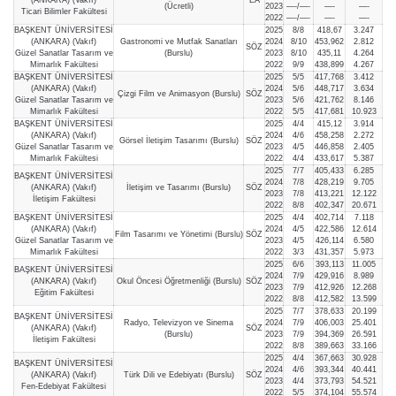
(Ücretli)
2023
—-/—-
—-
—-
Ticari Bilimler Fakültesi
2022
—-/—-
—-
—-
BAŞKENT ÜNİVERSİTESİ
2025
8/8
418,67
3.247
(ANKARA) (Vakıf)
Gastronomi ve Mutfak Sanatları
2024
8/10
453,962
2.812
SÖZ
Güzel Sanatlar Tasarım ve
(Burslu)
2023
8/10
435,11
4.264
Mimarlık Fakültesi
2022
9/9
438,899
4.267
BAŞKENT ÜNİVERSİTESİ
2025
5/5
417,768
3.412
(ANKARA) (Vakıf)
2024
5/6
448,717
3.634
Çizgi Film ve Animasyon (Burslu)
SÖZ
Güzel Sanatlar Tasarım ve
2023
5/6
421,762
8.146
Mimarlık Fakültesi
2022
5/5
417,681
10.923
BAŞKENT ÜNİVERSİTESİ
2025
4/4
415,12
3.914
(ANKARA) (Vakıf)
2024
4/6
458,258
2.272
Görsel İletişim Tasarımı (Burslu)
SÖZ
Güzel Sanatlar Tasarım ve
2023
4/5
446,858
2.405
Mimarlık Fakültesi
2022
4/4
433,617
5.387
2025
7/7
405,433
6.285
BAŞKENT ÜNİVERSİTESİ
2024
7/8
428,219
9.705
(ANKARA) (Vakıf)
İletişim ve Tasarımı (Burslu)
SÖZ
2023
7/8
413,221
12.122
İletişim Fakültesi
2022
8/8
402,347
20.671
BAŞKENT ÜNİVERSİTESİ
2025
4/4
402,714
7.118
(ANKARA) (Vakıf)
2024
4/5
422,586
12.614
Film Tasarımı ve Yönetimi (Burslu)
SÖZ
Güzel Sanatlar Tasarım ve
2023
4/5
426,114
6.580
Mimarlık Fakültesi
2022
3/3
431,357
5.973
2025
6/6
393,113
11.005
BAŞKENT ÜNİVERSİTESİ
2024
7/9
429,916
8.989
(ANKARA) (Vakıf)
Okul Öncesi Öğretmenliği (Burslu)
SÖZ
2023
7/9
412,926
12.268
Eğitim Fakültesi
2022
8/8
412,582
13.599
2025
7/7
378,633
20.199
BAŞKENT ÜNİVERSİTESİ
Radyo, Televizyon ve Sinema
2024
7/9
406,003
25.401
(ANKARA) (Vakıf)
SÖZ
(Burslu)
2023
7/9
394,369
26.591
İletişim Fakültesi
2022
8/8
389,663
33.166
2025
4/4
367,663
30.928
BAŞKENT ÜNİVERSİTESİ
2024
4/6
393,344
40.441
(ANKARA) (Vakıf)
Türk Dili ve Edebiyatı (Burslu)
SÖZ
2023
4/4
373,793
54.521
Fen-Edebiyat Fakültesi
2022
5/5
374,104
55.574