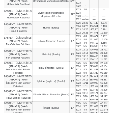
(ANKARA) (Vakıf)
Biyomedikal Mühendisliği (Ücretli)
SAY
2023
—-/—-
—-
—-
Mühendislik Fakültesi
2022
—-/—-
—-
—-
2025
2/0
—
—
BAŞKENT ÜNİVERSİTESİ
Biyomedikal Mühendisliği
2024
—-/—-
—-
—-
(ANKARA) (Vakıf)
SAY
(İngilizce) (Ücretli)
2023
—-/—-
—-
—-
Mühendislik Fakültesi
2022
—-/—-
—-
—-
2025
23/23
437,149
5.775
BAŞKENT ÜNİVERSİTESİ
2024
24/28
436,551
8.183
(ANKARA) (Vakıf)
Hukuk (Burslu)
EA
2023
24/26
452,87
5.791
Hukuk Fakültesi
2022
26/26
444,871
10.270
2025
4/4
429,677
8.272
BAŞKENT ÜNİVERSİTESİ
2024
4/6
431,959
10.106
(ANKARA) (Vakıf)
Psikoloji (İngilizce) (Burslu)
EA
2023
4/6
448,718
6.655
Fen-Edebiyat Fakültesi
2022
5/5
436,506
13.797
2025
12/12
406,058
23.751
BAŞKENT ÜNİVERSİTESİ
2024
12/15
408,937
25.538
(ANKARA) (Vakıf)
Psikoloji (Burslu)
EA
2023
13/16
428,465
13.929
Fen-Edebiyat Fakültesi
2022
15/15
426,215
21.032
BAŞKENT ÜNİVERSİTESİ
2025
5/5
402,294
27.508
(ANKARA) (Vakıf)
2024
5/7
395,064
40.134
İktisat (İngilizce) (Burslu)
EA
İktisadi ve İdari Bilimler
2023
4/5
391,837
58.698
Fakültesi
2022
5/5
383,349
90.069
BAŞKENT ÜNİVERSİTESİ
2025
10/10
394,017
37.117
(ANKARA) (Vakıf)
2024
10/12
385,056
53.887
İşletme (İngilizce) (Burslu)
EA
İktisadi ve İdari Bilimler
2023
10/11
390,099
61.828
Fakültesi
2022
11/11
381,46
94.143
2025
9/9
392,453
39.226
BAŞKENT ÜNİVERSİTESİ
2024
10/12
399,174
35.297
(ANKARA) (Vakıf)
Yönetim Bilişim Sistemleri (Burslu)
EA
2023
8/10
407,76
34.177
Ticari Bilimler Fakültesi
2022
8/8
399,833
57.879
BAŞKENT ÜNİVERSİTESİ
2025
5/5
389,828
42.807
(ANKARA) (Vakıf)
2024
5/7
372,658
74.462
İktisat (Burslu)
EA
İktisadi ve İdari Bilimler
2023
4/5
370,454
103.578
Fakültesi
2022
5/5
360,148
146.502