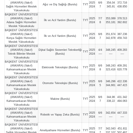
(ANKARA) (Vakıf)
2025
6/6
354,04
372.716
Ağız ve Diş Sağlığı (Burslu)
TYT
Sağlık Hizmetleri Meslek
2024
7
345,91
438.850
Yüksekokulu
BAŞKENT ÜNİVERSİTESİ
(ANKARA) (Vakıf)
2025
7/7
353,089
378.513
İlk ve Acil Yardım (Burslu)
TYT
Adana Sağlık Hizmetleri
2024
8
353,181
392.602
Meslek Yüksekokulu
BAŞKENT ÜNİVERSİTESİ
(ANKARA) (Vakıf)
2025
6/6
351,674
387.236
İlk ve Acil Yardım (Burslu)
TYT
Konya Sağlık Hizmetleri
2024
7
342,878
459.743
Meslek Yüksekokulu
BAŞKENT ÜNİVERSİTESİ
(ANKARA) (Vakıf)
Dijital Sağlık Sistemleri Teknikerliği
2025
4/4
348,245
409.283
TYT
Teknik Bilimler Meslek
(Burslu)
2024
—-
—-
—-
Yüksekokulu
BAŞKENT ÜNİVERSİTESİ
(ANKARA) (Vakıf)
2025
6/6
348,243
409.291
Elektronik Teknolojisi (Burslu)
TYT
Kahramankazan Meslek
2024
8
323,416
620.778
Yüksekokulu
BAŞKENT ÜNİVERSİTESİ
(ANKARA) (Vakıf)
2025
6/6
346,296
422.336
Otomotiv Teknolojisi (Burslu)
TYT
Kahramankazan Meslek
2024
5
344,661
447.415
Yüksekokulu
BAŞKENT ÜNİVERSİTESİ
(ANKARA) (Vakıf)
2025
6/6
344,96
431.342
Makine (Burslu)
TYT
Kahramankazan Meslek
2024
7
338,22
494.063
Yüksekokulu
BAŞKENT ÜNİVERSİTESİ
(ANKARA) (Vakıf)
2025
6/6
342,654
447.333
Robotik ve Yapay Zeka (Burslu)
TYT
Kahramankazan Meslek
2024
—-
—-
—-
Yüksekokulu
BAŞKENT ÜNİVERSİTESİ
(ANKARA) (Vakıf)
2025
7/7
342,043
451.811
Ameliyathane Hizmetleri (Burslu)
TYT
Sağlık Hizmetleri Meslek
2024
7
337,107
502.467