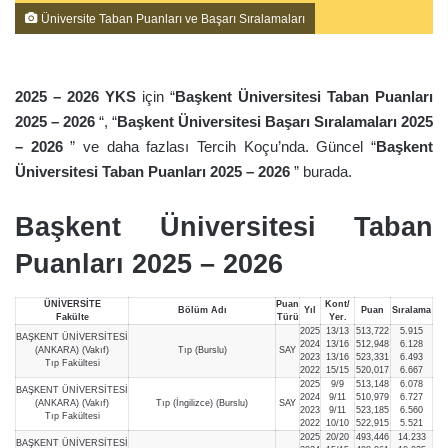
Üniversite Taban Puanları ve Başarı Sıralamaları
2025 – 2026 YKS
için “
Başkent Üniversitesi Taban Puanları
2025 – 2026
“, “
Başkent Üniversitesi Başarı Sıralamaları 2025
– 2026
” ve daha fazlası Tercih Koçu’nda. Güncel “
Başkent
Üniversitesi Taban Puanları 2025 – 2026
” burada.
Başkent Üniversitesi Taban
Puanları 2025 – 2026
ÜNİVERSİTE
Puan
Kont/
Bölüm Adı
Yıl
Puan
Sıralama
Fakülte
Türü
Yer.
2025
13/13
513,722
5.915
BAŞKENT ÜNİVERSİTESİ
2024
13/16
512,948
6.128
(ANKARA) (Vakıf)
Tıp (Burslu)
SAY
2023
13/16
523,331
6.493
Tıp Fakültesi
2022
15/15
520,017
6.667
2025
9/9
513,148
6.078
BAŞKENT ÜNİVERSİTESİ
2024
9/11
510,979
6.727
(ANKARA) (Vakıf)
Tıp (İngilizce) (Burslu)
SAY
2023
9/11
523,185
6.560
Tıp Fakültesi
2022
10/10
522,915
5.521
2025
20/20
493,446
14.233
BAŞKENT ÜNİVERSİTESİ