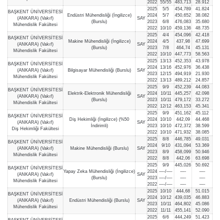
2022
55/55
483,713
28.912
2025
5/5
454,789
41.824
BAŞKENT ÜNİVERSİTESİ
Endüstri Mühendisliği (İngilizce)
2024
5/7
450,652
38.082
(ANKARA) (Vakıf)
SAY
(Burslu)
2023
6/8
476,083
35.680
Mühendislik Fakültesi
2022
10/10
459,136
48.735
2025
4/4
454,096
42.418
BAŞKENT ÜNİVERSİTESİ
Makine Mühendisliği (İngilizce)
2024
4/5
437,98
47.699
(ANKARA) (Vakıf)
SAY
(Burslu)
2023
7/8
464,74
45.131
Mühendislik Fakültesi
2022
10/10
447,773
58.563
2025
13/13
452,353
43.978
BAŞKENT ÜNİVERSİTESİ
2024
13/16
452,976
36.438
(ANKARA) (Vakıf)
Bilgisayar Mühendisliği (Burslu)
SAY
2023
12/15
494,919
21.930
Mühendislik Fakültesi
2022
13/13
489,212
24.857
2025
9/9
452,239
44.083
BAŞKENT ÜNİVERSİTESİ
Elektrik-Elektronik Mühendisliği
2024
10/11
445,257
42.098
(ANKARA) (Vakıf)
SAY
(Burslu)
2023
10/11
479,172
33.272
Mühendislik Fakültesi
2022
12/12
463,153
45.341
2025
9/9
451,162
45.112
BAŞKENT ÜNİVERSİTESİ
Diş Hekimliği (İngilizce) (%50
2024
10/10
442,09
44.468
(ANKARA) (Vakıf)
SAY
İndirimli)
2023
10/10
472,372
38.599
Diş Hekimliği Fakültesi
2022
10/10
471,932
38.085
2025
8/8
446,785
49.031
BAŞKENT ÜNİVERSİTESİ
2024
9/10
431,094
53.369
(ANKARA) (Vakıf)
Makine Mühendisliği (Burslu)
SAY
2023
8/9
458,099
50.946
Mühendislik Fakültesi
2022
8/8
442,06
63.698
2025
9/9
445,026
50.692
BAŞKENT ÜNİVERSİTESİ
Yapay Zeka Mühendisliği (İngilizce)
2024
—-/—-
—-
—-
(ANKARA) (Vakıf)
SAY
(Burslu)
2023
—-/—-
—-
—-
Mühendislik Fakültesi
2022
—-/—-
—-
—-
2025
10/10
444,68
51.015
BAŞKENT ÜNİVERSİTESİ
2024
10/12
439,035
46.883
(ANKARA) (Vakıf)
Endüstri Mühendisliği (Burslu)
SAY
2023
10/11
464,802
45.086
Mühendislik Fakültesi
2022
11/11
455,141
52.090
2025
6/6
444,249
51.423
BAŞKENT ÜNİVERSİTESİ