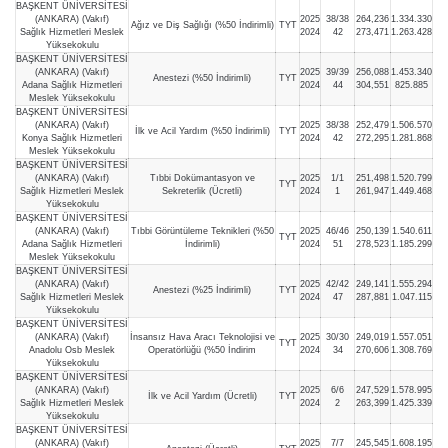
BAŞKENT ÜNİVERSİTESİ
(ANKARA) (Vakıf)
2025
38/38
264,236
1.334.330
Ağız ve Diş Sağlığı (%50 İndirimli)
TYT
Sağlık Hizmetleri Meslek
2024
42
273,471
1.263.428
Yüksekokulu
BAŞKENT ÜNİVERSİTESİ
(ANKARA) (Vakıf)
2025
39/39
256,088
1.453.340
Anestezi (%50 İndirimli)
TYT
Adana Sağlık Hizmetleri
2024
44
304,551
825.885
Meslek Yüksekokulu
BAŞKENT ÜNİVERSİTESİ
(ANKARA) (Vakıf)
2025
38/38
252,479
1.506.570
İlk ve Acil Yardım (%50 İndirimli)
TYT
Konya Sağlık Hizmetleri
2024
42
272,295
1.281.868
Meslek Yüksekokulu
BAŞKENT ÜNİVERSİTESİ
(ANKARA) (Vakıf)
Tıbbi Dokümantasyon ve
2025
1/1
251,498
1.520.799
TYT
Sağlık Hizmetleri Meslek
Sekreterlik (Ücretli)
2024
1
261,947
1.449.468
Yüksekokulu
BAŞKENT ÜNİVERSİTESİ
(ANKARA) (Vakıf)
Tıbbi Görüntüleme Teknikleri (%50
2025
46/46
250,139
1.540.611
TYT
Adana Sağlık Hizmetleri
İndirimli)
2024
51
278,523
1.185.299
Meslek Yüksekokulu
BAŞKENT ÜNİVERSİTESİ
(ANKARA) (Vakıf)
2025
42/42
249,141
1.555.294
Anestezi (%25 İndirimli)
TYT
Sağlık Hizmetleri Meslek
2024
47
287,881
1.047.115
Yüksekokulu
BAŞKENT ÜNİVERSİTESİ
(ANKARA) (Vakıf)
İnsansız Hava Aracı Teknolojisi ve
2025
30/30
249,019
1.557.051
TYT
Anadolu Osb Meslek
Operatörlüğü (%50 İndirim
2024
34
270,606
1.308.769
Yüksekokulu
BAŞKENT ÜNİVERSİTESİ
(ANKARA) (Vakıf)
2025
6/6
247,529
1.578.995
İlk ve Acil Yardım (Ücretli)
TYT
Sağlık Hizmetleri Meslek
2024
2
263,399
1.425.339
Yüksekokulu
BAŞKENT ÜNİVERSİTESİ
(ANKARA) (Vakıf)
2025
7/7
245,545
1.608.195