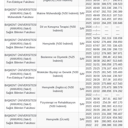
(İngilizce) (%50 İndirimli)
2023
30/30
377,7
140.872
Fen-Edebiyat Fakültesi
2022
30/30
399,575
106.523
2025
49/49
303,336
296.771
BAŞKENT ÜNİVERSİTESİ
2024
47/47
292,703
290.389
(ANKARA) (Vakıf)
Makine Mühendisliği (%50 İndirimli)
SAY
2023
49/49
350,613
187.510
Mühendislik Fakültesi
2022
45/45
343,455
187.953
2025
10/10
294,205
330.846
BAŞKENT ÜNİVERSİTESİ
Dil ve Konuşma Terapisi (%50
2024
—-/—-
—-
—-
(ANKARA) (Vakıf)
SAY
İndirimli)
2023
—-/—-
—-
—-
Sağlık Bilimleri Fakültesi
2022
—-/—-
—-
—-
2025
59/59
292,319
338.658
BAŞKENT ÜNİVERSİTESİ
2024
62/62
276,469
358.850
(ANKARA) (Vakıf)
Hemşirelik (%50 İndirimli)
SAY
2023
67/67
297,705
336.425
Sağlık Bilimleri Fakültesi
2022
66/66
298,339
298.723
2025
12/12
279,365
397.971
BAŞKENT ÜNİVERSİTESİ
Beslenme ve Diyetetik (%25
2024
16/16
266,46
412.941
(ANKARA) (Vakıf)
SAY
İndirimli)
2023
38/38
262,967
513.645
Sağlık Bilimleri Fakültesi
2022
31/31
306,058
275.465
2025
25/25
278,167
404.073
BAŞKENT ÜNİVERSİTESİ
Moleküler Biyoloji ve Genetik (%50
2024
25/25
281,545
335.400
(ANKARA) (Vakıf)
SAY
İndirimli)
2023
30/30
329,044
236.507
Fen-Edebiyat Fakültesi
2022
28/28
357,08
163.853
2025
20/20
275,669
417.543
BAŞKENT ÜNİVERSİTESİ
Hemşirelik (İngilizce) (%50
2024
20/20
270,473
389.579
(ANKARA) (Vakıf)
SAY
İndirimli)
2023
22/22
288,656
374.292
Sağlık Bilimleri Fakültesi
2022
—-/—-
—-
—-
2025
36/36
267,91
462.597
BAŞKENT ÜNİVERSİTESİ
Fizyoterapi ve Rehabilitasyon
2024
43/43
254,09
497.170
(ANKARA) (Vakıf)
SAY
(%50 İndirimli)
2023
43/43
280,393
413.012
Sağlık Bilimleri Fakültesi
2022
35/35
280,367
362.377
2025
15/15
231,308
795.407
BAŞKENT ÜNİVERSİTESİ
2024
14/14
237,624
654.582
(ANKARA) (Vakıf)
Hemşirelik (Ücretli)
SAY
2023
9/9
280,065
414.644
Sağlık Bilimleri Fakültesi
2022
2/2
288,386
332.289