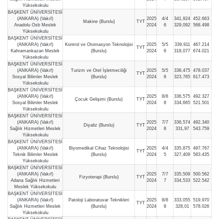
Yüksekokulu
BAŞKENT ÜNİVERSİTESİ
(ANKARA) (Vakıf)
2025
4/4
341,924
452.663
Makine (Burslu)
TYT
Anadolu Osb Meslek
2024
6
329,092
568.498
Yüksekokulu
BAŞKENT ÜNİVERSİTESİ
(ANKARA) (Vakıf)
Kontrol ve Otomasyon Teknolojisi
2025
5/5
339,911
467.214
TYT
Kahramankazan Meslek
(Burslu)
2024
6
318,077
674.021
Yüksekokulu
BAŞKENT ÜNİVERSİTESİ
(ANKARA) (Vakıf)
Turizm ve Otel İşletmeciliği
2025
5/5
338,475
478.037
TYT
Sosyal Bilimler Meslek
(Burslu)
2024
8
323,765
617.473
Yüksekokulu
BAŞKENT ÜNİVERSİTESİ
(ANKARA) (Vakıf)
2025
8/8
336,575
492.327
Çocuk Gelişimi (Burslu)
TYT
Sosyal Bilimler Meslek
2024
8
334,665
521.501
Yüksekokulu
BAŞKENT ÜNİVERSİTESİ
(ANKARA) (Vakıf)
2025
7/7
336,574
492.340
Diyaliz (Burslu)
TYT
Sağlık Hizmetleri Meslek
2024
8
331,97
543.759
Yüksekokulu
BAŞKENT ÜNİVERSİTESİ
(ANKARA) (Vakıf)
Biyomedikal Cihaz Teknolojisi
2025
4/4
335,875
497.767
TYT
Teknik Bilimler Meslek
(Burslu)
2024
5
327,409
583.435
Yüksekokulu
BAŞKENT ÜNİVERSİTESİ
(ANKARA) (Vakıf)
2025
7/7
335,509
500.562
Fizyoterapi (Burslu)
TYT
Adana Sağlık Hizmetleri
2024
7
334,533
522.542
Meslek Yüksekokulu
BAŞKENT ÜNİVERSİTESİ
(ANKARA) (Vakıf)
Patoloji Laboratuvar Teknikleri
2025
8/8
333,055
519.970
TYT
Sağlık Hizmetleri Meslek
(Burslu)
2024
8
328,01
578.026
Yüksekokulu