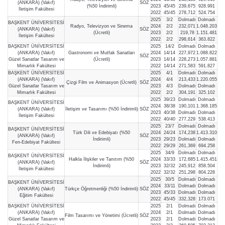
(ANKARA) (Vakıf)
SÖZ
(%50 İndirimli)
2023
45/45
239,675
928.991
İletişim Fakültesi
2022
45/45
278,712
524.754
2025
3/2
Dolmadı
Dolmadı
BAŞKENT ÜNİVERSİTESİ
Radyo, Televizyon ve Sinema
2024
2/2
232,071
1.048.203
(ANKARA) (Vakıf)
SÖZ
(Ücretli)
2023
2/2
219,78
1.151.481
İletişim Fakültesi
2022
2/2
298,614
363.822
BAŞKENT ÜNİVERSİTESİ
2025
14/2
Dolmadı
Dolmadı
(ANKARA) (Vakıf)
Gastronomi ve Mutfak Sanatları
2024
14/14
227,972
1.088.822
SÖZ
Güzel Sanatlar Tasarım ve
(Ücretli)
2023
14/14
228,273
1.057.881
Mimarlık Fakültesi
2022
14/14
271,583
591.827
BAŞKENT ÜNİVERSİTESİ
2025
4/1
Dolmadı
Dolmadı
(ANKARA) (Vakıf)
2024
4/4
213,433
1.220.055
Çizgi Film ve Animasyon (Ücretli)
SÖZ
Güzel Sanatlar Tasarım ve
2023
4/3
Dolmadı
Dolmadı
Mimarlık Fakültesi
2022
2/2
304,191
325.102
2025
39/23
Dolmadı
Dolmadı
BAŞKENT ÜNİVERSİTESİ
2024
38/38
190,101
1.368.185
(ANKARA) (Vakıf)
İletişim ve Tasarımı (%50 İndirimli)
SÖZ
2023
40/38
Dolmadı
Dolmadı
İletişim Fakültesi
2022
40/40
277,229
538.413
2025
23/7
Dolmadı
Dolmadı
BAŞKENT ÜNİVERSİTESİ
Türk Dili ve Edebiyatı (%50
2024
24/24
174,238
1.413.310
(ANKARA) (Vakıf)
SÖZ
İndirimli)
2023
29/23
Dolmadı
Dolmadı
Fen-Edebiyat Fakültesi
2022
29/29
261,369
694.258
2025
34/9
Dolmadı
Dolmadı
BAŞKENT ÜNİVERSİTESİ
Halkla İlişkiler ve Tanıtım (%50
2024
33/33
172,685
1.415.451
(ANKARA) (Vakıf)
SÖZ
İndirimli)
2023
32/32
245,912
858.504
İletişim Fakültesi
2022
32/32
251,298
804.228
2025
30/5
Dolmadı
Dolmadı
BAŞKENT ÜNİVERSİTESİ
2024
33/11
Dolmadı
Dolmadı
(ANKARA) (Vakıf)
Türkçe Öğretmenliği (%50 İndirimli)
SÖZ
2023
45/33
Dolmadı
Dolmadı
Eğitim Fakültesi
2022
45/45
332,328
173.071
BAŞKENT ÜNİVERSİTESİ
2025
2/1
Dolmadı
Dolmadı
(ANKARA) (Vakıf)
2024
2/1
Dolmadı
Dolmadı
Film Tasarımı ve Yönetimi (Ücretli)
SÖZ
Güzel Sanatlar Tasarım ve
2023
2/1
Dolmadı
Dolmadı