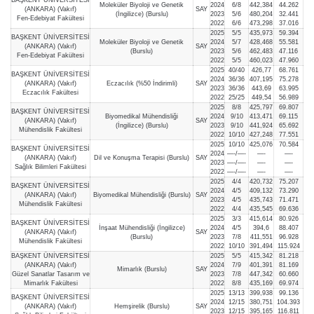
Moleküler Biyoloji ve Genetik
2024
6/8
442,384
44.262
(ANKARA) (Vakıf)
SAY
(İngilizce) (Burslu)
2023
5/6
480,204
32.441
Fen-Edebiyat Fakültesi
2022
6/6
473,298
37.016
2025
5/5
435,973
59.394
BAŞKENT ÜNİVERSİTESİ
Moleküler Biyoloji ve Genetik
2024
5/7
428,468
55.581
(ANKARA) (Vakıf)
SAY
(Burslu)
2023
5/6
462,483
47.116
Fen-Edebiyat Fakültesi
2022
5/5
460,023
47.960
2025
40/40
426,77
68.761
BAŞKENT ÜNİVERSİTESİ
2024
36/36
407,195
75.278
(ANKARA) (Vakıf)
Eczacılık (%50 İndirimli)
SAY
2023
36/36
443,69
63.995
Eczacılık Fakültesi
2022
25/25
449,54
56.989
2025
8/8
425,797
69.807
BAŞKENT ÜNİVERSİTESİ
Biyomedikal Mühendisliği
2024
9/10
413,471
69.115
(ANKARA) (Vakıf)
SAY
(İngilizce) (Burslu)
2023
9/10
441,924
65.692
Mühendislik Fakültesi
2022
10/10
427,248
77.551
2025
10/10
425,076
70.584
BAŞKENT ÜNİVERSİTESİ
2024
—-/—-
—-
—-
(ANKARA) (Vakıf)
Dil ve Konuşma Terapisi (Burslu)
SAY
2023
—-/—-
—-
—-
Sağlık Bilimleri Fakültesi
2022
—-/—-
—-
—-
2025
4/4
420,732
75.207
BAŞKENT ÜNİVERSİTESİ
2024
4/5
409,132
73.290
(ANKARA) (Vakıf)
Biyomedikal Mühendisliği (Burslu)
SAY
2023
4/5
435,743
71.471
Mühendislik Fakültesi
2022
4/4
435,545
69.636
2025
3/3
415,614
80.926
BAŞKENT ÜNİVERSİTESİ
İnşaat Mühendisliği (İngilizce)
2024
4/5
394,6
88.407
(ANKARA) (Vakıf)
SAY
(Burslu)
2023
7/8
411,551
96.928
Mühendislik Fakültesi
2022
10/10
391,494
115.924
BAŞKENT ÜNİVERSİTESİ
2025
5/5
415,342
81.218
(ANKARA) (Vakıf)
2024
7/9
401,391
81.169
Mimarlık (Burslu)
SAY
Güzel Sanatlar Tasarım ve
2023
7/8
447,342
60.660
Mimarlık Fakültesi
2022
8/8
435,169
69.974
2025
13/13
399,938
99.136
BAŞKENT ÜNİVERSİTESİ
2024
12/15
380,751
104.393
(ANKARA) (Vakıf)
Hemşirelik (Burslu)
SAY
2023
12/15
395,165
116.811