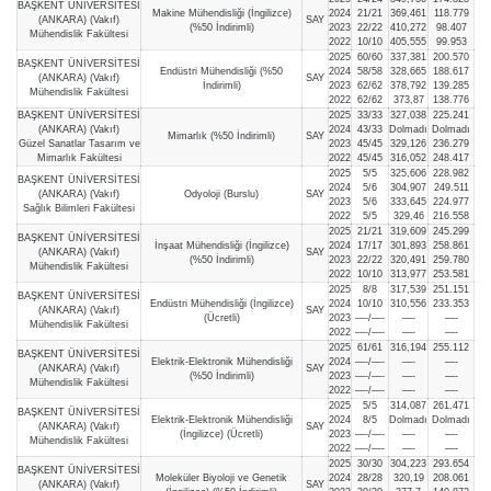
BAŞKENT ÜNİVERSİTESİ
Makine Mühendisliği (İngilizce)
2024
21/21
369,461
118.779
(ANKARA) (Vakıf)
SAY
(%50 İndirimli)
2023
22/22
410,272
98.407
Mühendislik Fakültesi
2022
10/10
405,555
99.953
2025
60/60
337,381
200.570
BAŞKENT ÜNİVERSİTESİ
Endüstri Mühendisliği (%50
2024
58/58
328,665
188.617
(ANKARA) (Vakıf)
SAY
İndirimli)
2023
62/62
378,792
139.285
Mühendislik Fakültesi
2022
62/62
373,87
138.776
BAŞKENT ÜNİVERSİTESİ
2025
33/33
327,038
225.241
(ANKARA) (Vakıf)
2024
43/33
Dolmadı
Dolmadı
Mimarlık (%50 İndirimli)
SAY
Güzel Sanatlar Tasarım ve
2023
45/45
329,126
236.279
Mimarlık Fakültesi
2022
45/45
316,052
248.417
2025
5/5
325,606
228.982
BAŞKENT ÜNİVERSİTESİ
2024
5/6
304,907
249.511
(ANKARA) (Vakıf)
Odyoloji (Burslu)
SAY
2023
5/6
333,645
224.977
Sağlık Bilimleri Fakültesi
2022
5/5
329,46
216.558
2025
21/21
319,609
245.299
BAŞKENT ÜNİVERSİTESİ
İnşaat Mühendisliği (İngilizce)
2024
17/17
301,893
258.861
(ANKARA) (Vakıf)
SAY
(%50 İndirimli)
2023
22/22
320,491
259.780
Mühendislik Fakültesi
2022
10/10
313,977
253.581
2025
8/8
317,539
251.151
BAŞKENT ÜNİVERSİTESİ
Endüstri Mühendisliği (İngilizce)
2024
10/10
310,556
233.353
(ANKARA) (Vakıf)
SAY
(Ücretli)
2023
—-/—-
—-
—-
Mühendislik Fakültesi
2022
—-/—-
—-
—-
2025
61/61
316,194
255.112
BAŞKENT ÜNİVERSİTESİ
Elektrik-Elektronik Mühendisliği
2024
—-/—-
—-
—-
(ANKARA) (Vakıf)
SAY
(%50 İndirimli)
2023
—-/—-
—-
—-
Mühendislik Fakültesi
2022
—-/—-
—-
—-
2025
5/5
314,087
261.471
BAŞKENT ÜNİVERSİTESİ
Elektrik-Elektronik Mühendisliği
2024
8/5
Dolmadı
Dolmadı
(ANKARA) (Vakıf)
SAY
(İngilizce) (Ücretli)
2023
—-/—-
—-
—-
Mühendislik Fakültesi
2022
—-/—-
—-
—-
2025
30/30
304,223
293.654
BAŞKENT ÜNİVERSİTESİ
Moleküler Biyoloji ve Genetik
2024
28/28
320,19
208.061
(ANKARA) (Vakıf)
SAY