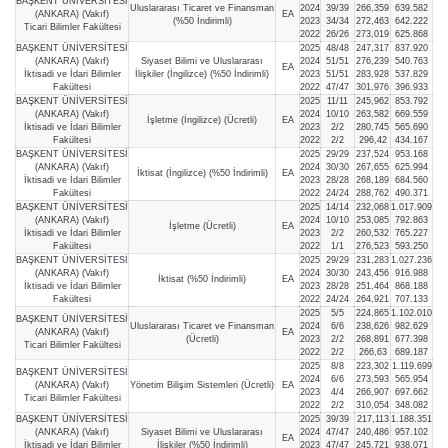
BAŞKENT ÜNİVERSİTESİ
Uluslararası Ticaret ve Finansman
2024
39/39
266,359
639.582
(ANKARA) (Vakıf)
EA
(%50 İndirimli)
2023
34/34
272,463
642.222
Ticari Bilimler Fakültesi
2022
26/26
273,019
625.868
BAŞKENT ÜNİVERSİTESİ
2025
48/48
247,317
837.920
(ANKARA) (Vakıf)
Siyaset Bilimi ve Uluslararası
2024
51/51
276,239
540.763
EA
İktisadi ve İdari Bilimler
İlişkiler (İngilizce) (%50 İndirimli)
2023
51/51
283,928
537.829
Fakültesi
2022
47/47
301,976
396.933
BAŞKENT ÜNİVERSİTESİ
2025
11/11
245,962
853.792
(ANKARA) (Vakıf)
2024
10/10
263,582
669.559
İşletme (İngilizce) (Ücretli)
EA
İktisadi ve İdari Bilimler
2023
2/2
280,745
565.690
Fakültesi
2022
2/2
296,42
434.167
BAŞKENT ÜNİVERSİTESİ
2025
29/29
237,524
953.168
(ANKARA) (Vakıf)
2024
30/30
267,655
625.994
İktisat (İngilizce) (%50 İndirimli)
EA
İktisadi ve İdari Bilimler
2023
28/28
268,189
684.560
Fakültesi
2022
24/24
288,762
490.371
BAŞKENT ÜNİVERSİTESİ
2025
14/14
232,068
1.017.909
(ANKARA) (Vakıf)
2024
10/10
253,085
792.863
İşletme (Ücretli)
EA
İktisadi ve İdari Bilimler
2023
2/2
260,532
765.227
Fakültesi
2022
1/1
276,523
593.250
BAŞKENT ÜNİVERSİTESİ
2025
29/29
231,283
1.027.236
(ANKARA) (Vakıf)
2024
30/30
243,456
916.988
İktisat (%50 İndirimli)
EA
İktisadi ve İdari Bilimler
2023
28/28
251,464
868.188
Fakültesi
2022
24/24
264,921
707.133
2025
5/5
224,865
1.102.010
BAŞKENT ÜNİVERSİTESİ
Uluslararası Ticaret ve Finansman
2024
6/6
238,626
982.629
(ANKARA) (Vakıf)
EA
(Ücretli)
2023
2/2
268,891
677.398
Ticari Bilimler Fakültesi
2022
2/2
266,63
689.187
2025
8/8
223,302
1.119.699
BAŞKENT ÜNİVERSİTESİ
2024
6/6
273,593
565.954
(ANKARA) (Vakıf)
Yönetim Bilişim Sistemleri (Ücretli)
EA
2023
4/4
266,907
697.662
Ticari Bilimler Fakültesi
2022
2/2
310,054
348.082
BAŞKENT ÜNİVERSİTESİ
2025
39/39
217,113
1.188.351
(ANKARA) (Vakıf)
Siyaset Bilimi ve Uluslararası
2024
47/47
240,486
957.102
EA
İktisadi ve İdari Bilimler
İlişkiler (%50 İndirimli)
2023
47/47
245,721
938.071