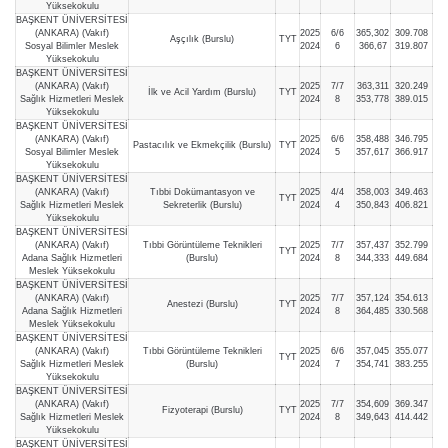
Yüksekokulu
BAŞKENT ÜNİVERSİTESİ
(ANKARA) (Vakıf)
2025
6/6
365,302
309.708
Aşçılık (Burslu)
TYT
Sosyal Bilimler Meslek
2024
6
366,67
319.807
Yüksekokulu
BAŞKENT ÜNİVERSİTESİ
(ANKARA) (Vakıf)
2025
7/7
363,311
320.249
İlk ve Acil Yardım (Burslu)
TYT
Sağlık Hizmetleri Meslek
2024
8
353,778
389.015
Yüksekokulu
BAŞKENT ÜNİVERSİTESİ
(ANKARA) (Vakıf)
2025
6/6
358,488
346.795
Pastacılık ve Ekmekçilik (Burslu)
TYT
Sosyal Bilimler Meslek
2024
5
357,617
366.917
Yüksekokulu
BAŞKENT ÜNİVERSİTESİ
(ANKARA) (Vakıf)
Tıbbi Dokümantasyon ve
2025
4/4
358,003
349.463
TYT
Sağlık Hizmetleri Meslek
Sekreterlik (Burslu)
2024
4
350,843
406.821
Yüksekokulu
BAŞKENT ÜNİVERSİTESİ
(ANKARA) (Vakıf)
Tıbbi Görüntüleme Teknikleri
2025
7/7
357,437
352.799
TYT
Adana Sağlık Hizmetleri
(Burslu)
2024
8
344,333
449.684
Meslek Yüksekokulu
BAŞKENT ÜNİVERSİTESİ
(ANKARA) (Vakıf)
2025
7/7
357,124
354.613
Anestezi (Burslu)
TYT
Adana Sağlık Hizmetleri
2024
8
364,485
330.568
Meslek Yüksekokulu
BAŞKENT ÜNİVERSİTESİ
(ANKARA) (Vakıf)
Tıbbi Görüntüleme Teknikleri
2025
6/6
357,045
355.077
TYT
Sağlık Hizmetleri Meslek
(Burslu)
2024
7
354,741
383.255
Yüksekokulu
BAŞKENT ÜNİVERSİTESİ
(ANKARA) (Vakıf)
2025
7/7
354,609
369.347
Fizyoterapi (Burslu)
TYT
Sağlık Hizmetleri Meslek
2024
8
349,643
414.442
Yüksekokulu
BAŞKENT ÜNİVERSİTESİ