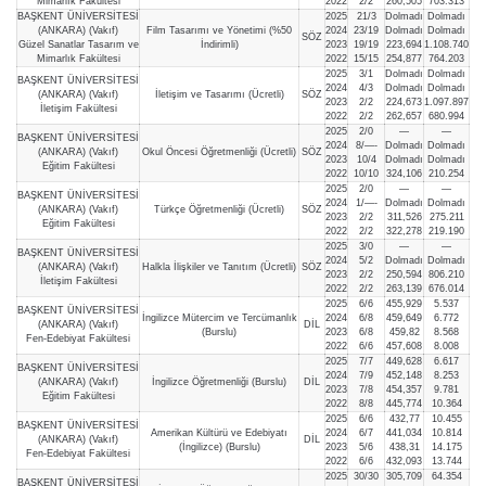
Mimarlık Fakültesi
2022
2/2
260,505
703.313
BAŞKENT ÜNİVERSİTESİ
2025
21/3
Dolmadı
Dolmadı
(ANKARA) (Vakıf)
Film Tasarımı ve Yönetimi (%50
2024
23/19
Dolmadı
Dolmadı
SÖZ
Güzel Sanatlar Tasarım ve
İndirimli)
2023
19/19
223,694
1.108.740
Mimarlık Fakültesi
2022
15/15
254,877
764.203
2025
3/1
Dolmadı
Dolmadı
BAŞKENT ÜNİVERSİTESİ
2024
4/3
Dolmadı
Dolmadı
(ANKARA) (Vakıf)
İletişim ve Tasarımı (Ücretli)
SÖZ
2023
2/2
224,673
1.097.897
İletişim Fakültesi
2022
2/2
262,657
680.994
2025
2/0
—
—
BAŞKENT ÜNİVERSİTESİ
2024
8/—-
Dolmadı
Dolmadı
(ANKARA) (Vakıf)
Okul Öncesi Öğretmenliği (Ücretli)
SÖZ
2023
10/4
Dolmadı
Dolmadı
Eğitim Fakültesi
2022
10/10
324,106
210.254
2025
2/0
—
—
BAŞKENT ÜNİVERSİTESİ
2024
1/—-
Dolmadı
Dolmadı
(ANKARA) (Vakıf)
Türkçe Öğretmenliği (Ücretli)
SÖZ
2023
2/2
311,526
275.211
Eğitim Fakültesi
2022
2/2
322,278
219.190
2025
3/0
—
—
BAŞKENT ÜNİVERSİTESİ
2024
5/2
Dolmadı
Dolmadı
(ANKARA) (Vakıf)
Halkla İlişkiler ve Tanıtım (Ücretli)
SÖZ
2023
2/2
250,594
806.210
İletişim Fakültesi
2022
2/2
263,139
676.014
2025
6/6
455,929
5.537
BAŞKENT ÜNİVERSİTESİ
İngilizce Mütercim ve Tercümanlık
2024
6/8
459,649
6.772
(ANKARA) (Vakıf)
DİL
(Burslu)
2023
6/8
459,82
8.568
Fen-Edebiyat Fakültesi
2022
6/6
457,608
8.008
2025
7/7
449,628
6.617
BAŞKENT ÜNİVERSİTESİ
2024
7/9
452,148
8.253
(ANKARA) (Vakıf)
İngilizce Öğretmenliği (Burslu)
DİL
2023
7/8
454,357
9.781
Eğitim Fakültesi
2022
8/8
445,774
10.364
2025
6/6
432,77
10.455
BAŞKENT ÜNİVERSİTESİ
Amerikan Kültürü ve Edebiyatı
2024
6/7
441,034
10.814
(ANKARA) (Vakıf)
DİL
(İngilizce) (Burslu)
2023
5/6
438,31
14.175
Fen-Edebiyat Fakültesi
2022
6/6
432,093
13.744
2025
30/30
305,709
64.354
BAŞKENT ÜNİVERSİTESİ