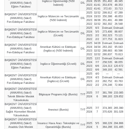
İngilizce Öğretmenliği (%50
2024
35/35
351,402
46.345
(ANKARA) (Vakıf)
DİL
İndirimli)
2023
41/41
353,878
48.353
Eğitim Fakültesi
2022
41/41
372,63
33.713
2025
32/32
299,912
67.289
BAŞKENT ÜNİVERSİTESİ
İngilizce Mütercim ve Tercümanlık
2024
33/33
350,398
46.853
(ANKARA) (Vakıf)
DİL
(%50 İndirimli)
2023
36/36
351,491
49.388
Fen-Edebiyat Fakültesi
2022
32/32
392,302
26.548
2025
6/3
Dolmadı
Dolmadı
BAŞKENT ÜNİVERSİTESİ
İngilizce Mütercim ve Tercümanlık
2024
5/5
273,406
88.607
(ANKARA) (Vakıf)
DİL
(Ücretli)
2023
2/2
302,323
73.121
Fen-Edebiyat Fakültesi
2022
2/2
377,753
31.823
2025
34/28
Dolmadı
Dolmadı
BAŞKENT ÜNİVERSİTESİ
Amerikan Kültürü ve Edebiyatı
2024
34/34
263,182
95.043
(ANKARA) (Vakıf)
DİL
(İngilizce) (%50 İndirimli)
2023
32/32
288,683
80.596
Fen-Edebiyat Fakültesi
2022
32/32
280,837
70.813
2025
12/2
Dolmadı
Dolmadı
BAŞKENT ÜNİVERSİTESİ
2024
7/7
258,535
98.055
(ANKARA) (Vakıf)
İngilizce Öğretmenliği (Ücretli)
DİL
2023
6/6
224,313
120.672
Eğitim Fakültesi
2022
6/6
349,193
42.591
2025
4/0
—
—
BAŞKENT ÜNİVERSİTESİ
Amerikan Kültürü ve Edebiyatı
2024
4/3
Dolmadı
Dolmadı
(ANKARA) (Vakıf)
DİL
(İngilizce) (Ücretli)
2023
2/2
282,752
83.763
Fen-Edebiyat Fakültesi
2022
2/2
276,246
72.904
BAŞKENT ÜNİVERSİTESİ
(ANKARA) (Vakıf)
2025
7/7
381,789
233.085
Bilgisayar Programcılığı (Burslu)
TYT
Teknik Bilimler Meslek
2024
6
388,183
229.852
Yüksekokulu
BAŞKENT ÜNİVERSİTESİ
(ANKARA) (Vakıf)
2025
7/7
374,365
265.390
Anestezi (Burslu)
TYT
Sağlık Hizmetleri Meslek
2024
7
370,626
301.028
Yüksekokulu
BAŞKENT ÜNİVERSİTESİ
(ANKARA) (Vakıf)
İnsansız Hava Aracı Teknolojisi ve
2025
5/5
368,229
294.866
TYT
Anadolu Osb Meslek
Operatörlüğü (Burslu)
2024
5
364,288
331.495