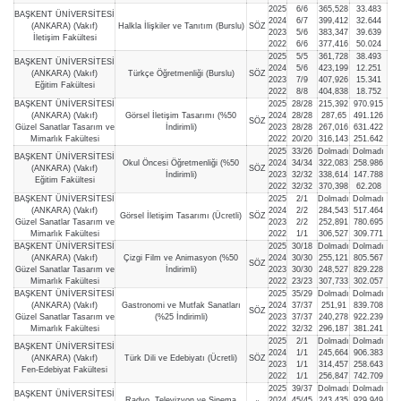
2025
6/6
365,528
33.483
BAŞKENT ÜNİVERSİTESİ
2024
6/7
399,412
32.644
(ANKARA) (Vakıf)
Halkla İlişkiler ve Tanıtım (Burslu)
SÖZ
2023
5/6
383,347
39.639
İletişim Fakültesi
2022
6/6
377,416
50.024
2025
5/5
361,728
38.493
BAŞKENT ÜNİVERSİTESİ
2024
5/6
423,199
12.251
(ANKARA) (Vakıf)
Türkçe Öğretmenliği (Burslu)
SÖZ
2023
7/9
407,926
15.341
Eğitim Fakültesi
2022
8/8
404,838
18.752
BAŞKENT ÜNİVERSİTESİ
2025
28/28
215,392
970.915
(ANKARA) (Vakıf)
Görsel İletişim Tasarımı (%50
2024
28/28
287,65
491.126
SÖZ
Güzel Sanatlar Tasarım ve
İndirimli)
2023
28/28
267,016
631.422
Mimarlık Fakültesi
2022
20/20
316,143
251.642
2025
33/26
Dolmadı
Dolmadı
BAŞKENT ÜNİVERSİTESİ
Okul Öncesi Öğretmenliği (%50
2024
34/34
322,083
258.986
(ANKARA) (Vakıf)
SÖZ
İndirimli)
2023
32/32
338,614
147.788
Eğitim Fakültesi
2022
32/32
370,398
62.208
BAŞKENT ÜNİVERSİTESİ
2025
2/1
Dolmadı
Dolmadı
(ANKARA) (Vakıf)
2024
2/2
284,543
517.464
Görsel İletişim Tasarımı (Ücretli)
SÖZ
Güzel Sanatlar Tasarım ve
2023
2/2
252,891
780.695
Mimarlık Fakültesi
2022
1/1
306,527
309.771
BAŞKENT ÜNİVERSİTESİ
2025
30/18
Dolmadı
Dolmadı
(ANKARA) (Vakıf)
Çizgi Film ve Animasyon (%50
2024
30/30
255,121
805.567
SÖZ
Güzel Sanatlar Tasarım ve
İndirimli)
2023
30/30
248,527
829.228
Mimarlık Fakültesi
2022
23/23
307,733
302.057
BAŞKENT ÜNİVERSİTESİ
2025
35/29
Dolmadı
Dolmadı
(ANKARA) (Vakıf)
Gastronomi ve Mutfak Sanatları
2024
37/37
251,91
839.708
SÖZ
Güzel Sanatlar Tasarım ve
(%25 İndirimli)
2023
37/37
240,278
922.239
Mimarlık Fakültesi
2022
32/32
296,187
381.241
2025
2/1
Dolmadı
Dolmadı
BAŞKENT ÜNİVERSİTESİ
2024
1/1
245,664
906.383
(ANKARA) (Vakıf)
Türk Dili ve Edebiyatı (Ücretli)
SÖZ
2023
1/1
314,457
258.643
Fen-Edebiyat Fakültesi
2022
1/1
256,847
742.709
2025
39/37
Dolmadı
Dolmadı
BAŞKENT ÜNİVERSİTESİ
Radyo, Televizyon ve Sinema
2024
45/45
243,435
929.949