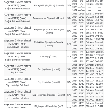
2025
5/5
225,883
861.444
BAŞKENT ÜNİVERSİTESİ
2024
5/5
233,261
706.018
(ANKARA) (Vakıf)
Hemşirelik (İngilizce) (Ücretli)
SAY
2023
—-/—-
—-
—-
Sağlık Bilimleri Fakültesi
2022
—-/—-
—-
—-
2025
18/18
225,571
865.674
BAŞKENT ÜNİVERSİTESİ
2024
18/18
241,125
616.445
(ANKARA) (Vakıf)
Beslenme ve Diyetetik (Ücretli)
SAY
2023
30/30
234,63
758.780
Sağlık Bilimleri Fakültesi
2022
28/28
270,207
406.618
2025
8/8
223,952
886.003
BAŞKENT ÜNİVERSİTESİ
Fizyoterapi ve Rehabilitasyon
2024
8/8
224,102
821.470
(ANKARA) (Vakıf)
SAY
(Ücretli)
2023
4/4
258,033
548.030
Sağlık Bilimleri Fakültesi
2022
3/3
272,802
394.577
2025
9/9
209,641
1.056.747
BAŞKENT ÜNİVERSİTESİ
Moleküler Biyoloji ve Genetik
2024
9/7
Dolmadı
Dolmadı
(ANKARA) (Vakıf)
SAY
(Ücretli)
2023
4/4
300,674
325.213
Fen-Edebiyat Fakültesi
2022
2/2
345,421
184.229
2025
2/2
173,182
1.283.822
BAŞKENT ÜNİVERSİTESİ
2024
2/2
193,681
1.176.550
(ANKARA) (Vakıf)
Odyoloji (Ücretli)
SAY
2023
2/2
229,577
815.982
Sağlık Bilimleri Fakültesi
2022
1/1
252,407
505.010
2025
25/24
Dolmadı
Dolmadı
BAŞKENT ÜNİVERSİTESİ
2024
25/25
442,541
44.135
(ANKARA) (Vakıf)
Tıp (İngilizce) (Ücretli)
SAY
2023
25/25
477,823
34.277
Tıp Fakültesi
2022
25/25
481,432
30.647
2025
36/24
Dolmadı
Dolmadı
BAŞKENT ÜNİVERSİTESİ
2024
40/40
415,717
66.912
(ANKARA) (Vakıf)
Diş Hekimliği (Ücretli)
SAY
2023
40/40
448,991
59.150
Diş Hekimliği Fakültesi
2022
40/40
454,215
52.887
2025
23/4
Dolmadı
Dolmadı
BAŞKENT ÜNİVERSİTESİ
2024
25/25
408,22
74.212
(ANKARA) (Vakıf)
Diş Hekimliği (İngilizce) (Ücretli)
SAY
2023
25/25
443,985
63.726
Diş Hekimliği Fakültesi
2022
25/25
451,011
55.686
2025
64/25
Dolmadı
Dolmadı
BAŞKENT ÜNİVERSİTESİ
Bilgisayar Mühendisliği (%25
2024
63/63
316,448
217.447
(ANKARA) (Vakıf)
SAY