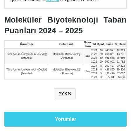
Moleküler Biyoteknoloji Taban
Puanları 2024 – 202
5
Puan
Üniversite
Bölüm Adı
Yıl
Kont.
Puan
Sıralama
Türü
2024
40
444,977
42.319
Türk-Alman Üniversitesi (Devlet)
Moleküler Biyoteknoloji
2023
60
466,861
43.201
Say
(İstanbul)
(Almanca)
2022
60
461,548
46.659
2021
60
390,092
51.782
2024
8
392,427
90.822
Türk-Alman Üniversitesi (Devlet)
Moleküler Biyoteknoloji
2023
8
427,895
79.356
Say
(İstanbul)
(Almanca)
2022
5
438,426
67.007
2021
3
372,04
68.650
YKS
Yorumlar