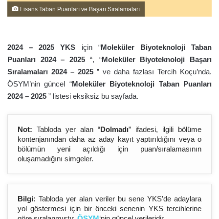
Lisans Taban Puanları ve Başarı Sıralamaları
2024 – 202
5
YKS
için “
Moleküler Biyoteknoloji Taban
Puanları 2024 – 202
5
“, “
Moleküler Biyoteknoloji Başarı
Sıralamaları 2024 – 202
5
” ve daha fazlası Tercih Koçu’nda.
ÖSYM’nin güncel “
Moleküler Biyoteknoloji Taban Puanları
2024 – 202
5
” listesi eksiksiz bu sayfada.
Not:
Tabloda yer alan “
Dolmadı
” ifadesi, ilgili bölüme
kontenjanından daha az aday kayıt yaptırıldığını veya o
bölümün yeni açıldığı için puan/sıralamasının
oluşamadığını simgeler.
Bilgi:
Tabloda yer alan veriler bu sene YKS’de adaylara
yol göstermesi için bir önceki senenin YKS tercihlerine
göre sıralanmıştır.
ÖSYM
‘nin güncel verileridir.