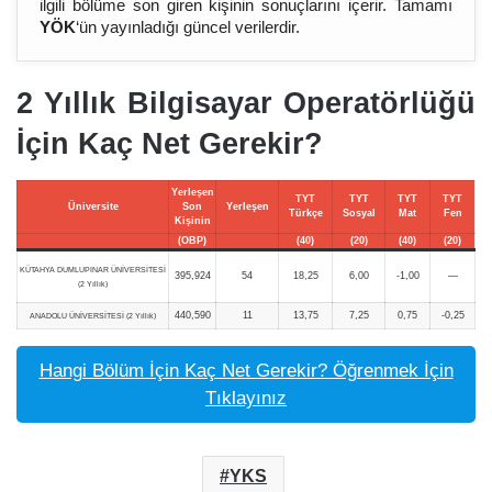
ilgili bölüme son giren kişinin sonuçlarını içerir. Tamamı
YÖK
‘ün yayınladığı güncel verilerdir.
2 Yıllık Bilgisayar Operatörlüğü
İçin Kaç Net Gerekir?
Yerleşen
TYT
TYT
TYT
TYT
Üniversite
Son
Yerleşen
Türkçe
Sosyal
Mat
Fen
Kişinin
(OBP)
(40)
(20)
(40)
(20)
KÜTAHYA DUMLUPINAR ÜNİVERSİTESİ
395,924
54
18,25
6,00
-1,00
—
(2 Yıllık)
440,590
11
13,75
7,25
0,75
-0,25
ANADOLU ÜNİVERSİTESİ (2 Yıllık)
Hangi Bölüm İçin Kaç Net Gerekir? Öğrenmek İçin
Tıklayınız
YKS