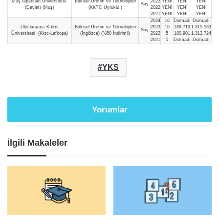
Muş Alparslan Üniversitesi
Bitkisel Üretim ve Teknolojileri
2023
YENİ
YENİ
YENİ
Say
(Devlet) (Muş)
(KKTC Uyruklu )
2022
YENİ
YENİ
YENİ
2021
YENİ
YENİ
YENİ
2024
16
Dolmadı
Dolmadı
Uluslararası Kıbrıs
Bitkisel Üretim ve Teknolojileri
2023
16
189,719
1.315.533
Say
Üniversitesi (Kktc-Lefkoşa)
(İngilizce) (%50 İndirimli)
2022
5
180,901
1.312.724
2021
5
Dolmadı
Dolmadı
YKS
Yorumlar
İlgili Makaleler