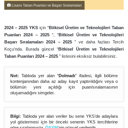
Lisans Taban Puanları ve Başarı Sıralamaları
2024 – 202
5
YKS
için “
Bitkisel Üretim ve Teknolojileri Taban
Puanları 2024 – 202
5
“, “
Bitkisel Üretim ve Teknolojileri
Başarı Sıralamaları 2024 – 202
5
” ve daha fazlası Tercih
Koçu’nda. Burada güncel “
Bitkisel Üretim ve Teknolojileri
Taban Puanları 2024 – 202
5
” listesini eksiksiz bulabilirsiniz.
Not:
Tabloda yer alan “
Dolmadı
” ifadesi, ilgili bölüme
kontenjanından daha az aday kayıt yaptırıldığını veya o
bölümün yeni açıldığı için puan/sıralamasının
oluşamadığını simgeler.
Bilgi:
Tabloda yer alan veriler bu sene YKS’de adaylara
yol göstermesi için bir önceki senenin YKS tercihlerine
göre sıralanmıştır.
ÖSYM
‘nin güncel verileridir.