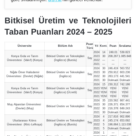
Bitkisel Üretim ve Teknolojileri
Taban Puanları 2024 – 202
5
Puan
Üniversite
Bölüm Adı
Yıl
Kont.
Puan
Sıralama
Türü
2024
14
249,01
539.823
Konya Gıda ve Tarım
Bitkisel Üretim ve Teknolojileri
2023
30
208,267
1.085.848
Say
Üniversitesi (Vakıf) (Konya)
(İngilizce) (Burslu)
2022
—
—
—
2021
—
—
—
2024
30
246,419
563.552
Niğde Ömer Halisdemir
Bitkisel Üretim ve Teknolojileri
2023
30
250,912
603.236
Say
Üniversitesi (Devlet) (Niğde)
(İngilizce)
2022
30
263,173
441.541
2021
30
Dolmadı
Dolmadı
2024
15
230,312
742.186
Konya Gıda ve Tarım
Bitkisel Üretim ve Teknolojileri
2023
YENİ
YENİ
YENİ
Say
Üniversitesi (Vakıf) (Konya)
(İngilizce) (Ücretli)
2022
YENİ
YENİ
YENİ
2021
YENİ
YENİ
YENİ
2024
35
220,562
867.441
Muş Alparslan Üniversitesi
2023
30
226,371
854.377
Bitkisel Üretim ve Teknolojileri
Say
(Devlet) (Muş)
2022
30
216,378
849.243
2021
30
Dolmadı
Dolmadı
2024
4
217,816
902.896
Uluslararası Kıbrıs
Bitkisel Üretim ve Teknolojileri
2023
4
245,174
653.092
Say
Üniversitesi (Kktc-Lefkoşa)
(İngilizce) (Burslu)
2022
5
196,664
1.113.038
2021
5
Dolmadı
Dolmadı
2024
1
—
—