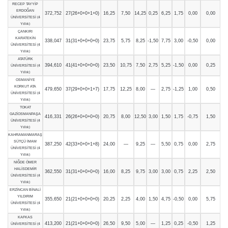
RECEP TAYYİP
ERDOĞAN
372,752
27(26+0+0+1+0)
16,25
7,50
14,25
0,25
6,25
1,75
0,00
0,00
ÜNİVERSİTESİ (4
Yıllık)
ÇANKIRI
KARATEKİN
338,047
31(31+0+0+0+0)
23,75
5,75
8,25
-1,50
7,75
3,00
-0,50
0,00
ÜNİVERSİTESİ (4
Yıllık)
ATATÜRK
394,610
41(41+0+0+0+0)
23,50
10,75
7,50
2,75
5,25
-1,50
0,00
0,25
ÜNİVERSİTESİ (4
Yıllık)
OSMANİYE
KORKUT ATA
479,650
37(29+0+0+1+7)
17,75
12,25
8,00
—
2,75
-1,25
1,00
0,50
ÜNİVERSİTESİ (4
Yıllık)
TOKAT
GAZİOSMANPAŞA
416,331
26(26+0+0+0+0)
20,75
8,00
12,50
3,00
1,50
1,75
-0,75
1,50
ÜNİVERSİTESİ (4
Yıllık)
KAHRAMANMARAŞ
SÜTÇÜ İMAM
387,250
42(33+0+0+1+8)
24,00
—
9,25
—
5,50
0,75
0,00
2,75
ÜNİVERSİTESİ (4
Yıllık)
NİĞDE ÖMER
HALİSDEMİR
362,550
31(31+0+0+0+0)
16,00
8,25
9,75
3,00
3,00
0,75
2,25
2,50
ÜNİVERSİTESİ (4
Yıllık)
ERZİNCAN BİNALİ
YILDIRIM
355,650
21(21+0+0+0+0)
20,25
2,25
4,00
1,50
4,75
-0,50
0,00
5,75
ÜNİVERSİTESİ (4
Yıllık)
KAFKAS
413,200
21(21+0+0+0+0)
26,50
9,50
5,00
—
1,25
0,25
-0,50
1,25
ÜNİVERSİTESİ (4