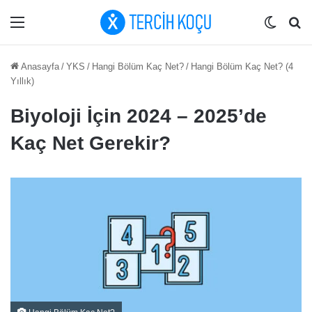
Menü
Dış gö
Ar
Anasayfa
/
YKS
/
Hangi Bölüm Kaç Net?
/
Hangi Bölüm Kaç Net? (4
Yıllık)
Biyoloji İçin 2024 – 2025’de
Kaç Net Gerekir?