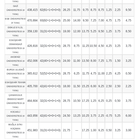
Yıllık)
GAZİ
438,415
62(61+1+0+0+0)
26,25
11,75
9,75
8,75
8,75
1,25
2,25
9,50
ÜNİVERSİTESİ (4
Yıllık)
EGE ÜNİVERSİTESİ
470,894
93(92+1+0+0+0)
25,00
14,00
9,50
7,25
7,00
4,75
1,75
4,75
(4 Yıllık)
DOKUZ EYLÜL
359,130
31(31+0+0+0+0)
19,00
12,00
13,75
5,25
9,50
1,25
3,75
8,50
ÜNİVERSİTESİ (4
Yıllık)
ESKİŞEHİR
OSMANGAZİ
426,816
32(31+0+0+1+0)
28,75
8,75
11,25
10,50
4,50
4,25
3,25
3,75
ÜNİVERSİTESİ (4
Yıllık)
AKDENİZ
452,006
42(40+1+0+1+0)
24,00
11,00
13,50
8,00
7,25
1,75
1,50
3,25
ÜNİVERSİTESİ (4
Yıllık)
BURSA ULUDAĞ
365,612
52(52+0+0+0+0)
28,75
6,25
11,75
4,75
11,00
2,25
4,25
0,50
ÜNİVERSİTESİ (4
Yıllık)
ESKİŞEHİR TEKNİK
405,700
42(41+0+0+1+0)
18,00
11,50
15,25
6,00
9,25
2,50
2,50
2,25
ÜNİVERSİTESİ (4
Yıllık)
ÇANAKKALE
ONSEKİZ MART
464,604
32(31+0+0+1+0)
28,75
10,50
17,25
1,25
6,25
0,25
0,50
3,75
ÜNİVERSİTESİ (4
Yıllık)
KOCAELİ
443,956
42(41+0+0+1+0)
24,50
13,25
10,25
3,75
2,25
-0,75
5,25
6,00
ÜNİVERSİTESİ (4
Yıllık)
MUĞLA SITKI
KOÇMAN
451,983
31(31+0+0+0+0)
21,75
—
17,25
1,00
9,25
0,50
3,25
3,00
ÜNİVERSİTESİ (4
Yıllık)