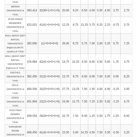
Yıllık)
MERSİN
393,414
32(30+1+0+1+0)
20,00
9,25
6,50
4,00
5,00
4,50
3,75
2,75
ÜNİVERSİTESİ (4
Yıllık)
AYDIN ADNAN
MENDERES
423,022
41(41+0+0+0+0)
12,25
8,75
15,25
5,75
8,25
2,25
-0,75
3,75
ÜNİVERSİTESİ (4
Yıllık)
BOLU ABANT İZZET
BAYSAL
392,000
1(1+0+0+0+0)
26,00
8,75
5,75
7,00
2,00
3,25
0,75
7,25
ÜNİVERSİTESİ
(İngilizce) (KKTC
Uyruklu) (4 Yıllık)
BOLU ABANT İZZET
BAYSAL
376,884
42(41+0+0+1+0)
14,75
10,25
9,50
8,00
4,50
5,00
1,75
3,75
ÜNİVERSİTESİ
(İngilizce) (4 Yıllık)
ERCİYES
382,450
31(31+0+0+0+0)
13,75
9,75
8,00
6,00
7,00
3,00
0,00
6,25
ÜNİVERSİTESİ (4
Yıllık)
DİCLE
400,500
32(25+0+0+1+6)
27,75
13,25
7,50
1,50
4,00
4,00
-0,25
3,00
ÜNİVERSİTESİ (4
Yıllık)
DÜZCE
451,904
22(21+0+0+1+0)
24,00
12,75
7,50
7,25
2,50
3,00
-2,25
4,75
ÜNİVERSİTESİ (4
Yıllık)
SÜLEYMAN
DEMİREL
458,054
26(26+0+0+0+0)
10,75
7,50
8,50
1,25
5,00
1,75
1,25
8,00
ÜNİVERSİTESİ (4
Yıllık)
KARADENİZ
TEKNİK
409,450
41(41+0+0+0+0)
15,50
3,00
14,25
4,50
7,50
3,50
-0,50
3,25
ÜNİVERSİTESİ (4