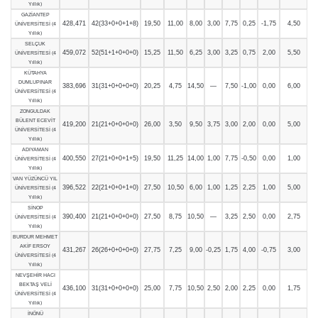
Yıllık)
GAZİANTEP
428,471
42(33+0+0+1+8)
19,50
11,00
8,00
3,00
7,75
0,25
-1,75
4,50
ÜNİVERSİTESİ (4
Yıllık)
SELÇUK
459,072
52(51+1+0+0+0)
15,25
11,50
6,25
3,00
3,25
0,75
2,00
5,50
ÜNİVERSİTESİ (4
Yıllık)
KÜTAHYA
DUMLUPINAR
383,696
31(31+0+0+0+0)
20,25
4,75
14,50
—
7,50
-1,00
0,00
6,00
ÜNİVERSİTESİ (4
Yıllık)
ZONGULDAK
BÜLENT ECEVİT
419,200
21(21+0+0+0+0)
26,00
3,50
9,50
3,75
3,00
2,00
0,00
5,00
ÜNİVERSİTESİ (4
Yıllık)
ADIYAMAN
400,550
27(21+0+0+1+5)
19,50
11,25
14,00
1,00
7,75
-0,50
0,00
1,00
ÜNİVERSİTESİ (4
Yıllık)
VAN YÜZÜNCÜ YIL
396,522
22(21+0+0+1+0)
27,50
10,50
6,00
1,00
1,25
2,25
1,00
5,00
ÜNİVERSİTESİ (4
Yıllık)
SİNOP
390,400
21(21+0+0+0+0)
27,50
8,75
10,50
—
3,25
2,50
0,00
2,75
ÜNİVERSİTESİ (4
Yıllık)
BURDUR MEHMET
AKİF ERSOY
431,267
26(26+0+0+0+0)
27,75
7,25
9,00
-0,25
1,75
4,00
-0,75
3,00
ÜNİVERSİTESİ (4
Yıllık)
NEVŞEHİR HACI
BEKTAŞ VELİ
436,100
31(31+0+0+0+0)
25,00
7,75
10,50
2,50
2,00
2,25
0,00
1,75
ÜNİVERSİTESİ (4
Yıllık)
İNÖNÜ