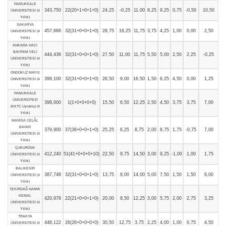
PAMUKKALE
343,750
22(20+1+0+1+0)
24,25
-0,25
11,00
8,25
9,25
0,75
-0,50
10,50
ÜNİVERSİTESİ (4
Yıllık)
SAKARYA
457,668
32(31+0+0+1+0)
28,75
16,25
11,75
3,75
4,25
1,00
0,00
2,50
ÜNİVERSİTESİ (4
Yıllık)
ANKARA HACI
BAYRAM VELİ
444,436
32(31+0+0+1+0)
27,50
11,00
11,75
5,50
5,00
2,50
2,25
-0,25
ÜNİVERSİTESİ (4
Yıllık)
ONDOKUZ MAYIS
399,100
32(31+0+0+1+0)
26,50
9,00
16,50
1,50
6,25
4,50
0,00
1,25
ÜNİVERSİTESİ (4
Yıllık)
PAMUKKALE
ÜNİVERSİTESİ
398,000
1(1+0+0+0+0)
15,50
6,50
12,25
2,50
4,50
3,75
3,75
7,00
(KKTC Uyruklu) (4
Yıllık)
MANİSA CELÂL
BAYAR
379,900
37(36+0+0+1+0)
25,25
6,25
8,75
2,00
8,75
1,75
-0,75
7,00
ÜNİVERSİTESİ (4
Yıllık)
ÇUKUROVA
412,240
51(41+0+0+0+10)
22,50
9,75
14,50
3,00
9,25
-1,00
1,00
1,75
ÜNİVERSİTESİ (4
Yıllık)
BALIKESİR
387,748
32(31+0+0+1+0)
13,75
8,00
14,00
5,00
7,50
1,50
1,50
6,00
ÜNİVERSİTESİ (4
Yıllık)
TEKİRDAĞ NAMIK
KEMAL
420,978
22(21+0+0+1+0)
20,00
8,50
12,25
3,00
5,75
2,00
2,75
3,25
ÜNİVERSİTESİ (4
Yıllık)
TRAKYA
448,122
26(26+0+0+0+0)
30,50
12,75
3,75
2,25
4,00
1,00
0,75
4,50
ÜNİVERSİTESİ (4