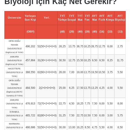
Biyoloji İçin Kaç Net Gerekir?
Yerleşen
TYT
TYT
TYT
TYT
AYT
AYT
AYT
AYT
Üniversite
Yerl.
Son Kişi
Türkçe
Sosyal
Mat
Fen
Mat
Fizik
Kimya
Biyoloji
(OBP)
(40)
(20)
(40)
(20)
(40)
(14)
(13)
(13)
ORTA DOĞU
TEKNİK
496,202
52(50+2+0+0+0)
26,25
13,75
36,75
16,25
28,75
12,75
8,00
2,75
ÜNİVERSİTESİ
(İngilizce) (4 Yıllık)
ANKARA
457,864
31(30+1+0+0+0)
30,50
12,75
15,50
16,25
9,50
9,50
8,25
11,75
ÜNİVERSİTESİ
(İngilizce) (4 Yıllık)
HACETTEPE
368,550
62(60+2+0+0+0)
26,00
7,00
19,00
13,75
19,50
10,50
3,75
5,50
ÜNİVERSİTESİ (4
Yıllık)
ORTA DOĞU
TEKNİK
484,500
2(2+0+0+0+0)
25,00
6,25
17,50
13,75
13,25
4,25
4,00
5,50
ÜNİVERSİTESİ
(İngilizce) (KKTC
Uyruklu) (4 Yıllık)
ANKARA
476,913
72(70+2+0+0+0)
22,75
4,50
18,25
7,75
7,50
9,00
5,50
8,00
ÜNİVERSİTESİ (4
Yıllık)
İSTANBUL
465,722
82(80+2+0+0+0)
31,25
7,50
22,75
10,50
7,50
6,00
3,00
5,75
ÜNİVERSİTESİ (4
Yıllık)
MARMARA
466,686
52(50+2+0+0+0)
30,00
13,00
16,25
8,50
4,75
5,50
4,00
6,50
ÜNİVERSİTESİ (4