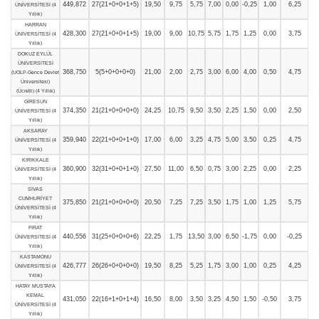
449,872
27(21+0+0+1+5)
19,50
9,75
5,75
7,00
0,00
-0,25
1,00
6,25
ÜNİVERSİTESİ (4
Yıllık)
HARRAN
428,300
27(21+0+0+1+5)
19,00
9,00
10,75
5,75
1,75
1,25
0,00
3,75
ÜNİVERSİTESİ (4
Yıllık)
DOKUZ EYLÜL
ÜNİVERSİTESİ
368,750
5(5+0+0+0+0)
21,00
2,00
2,75
3,00
6,00
4,00
0,50
4,75
(UOLP-Gence Devlet
Üniversitesi)
(Ücretli) (4 Yıllık)
GİRESUN
374,350
21(21+0+0+0+0)
24,25
10,75
9,50
3,50
2,25
1,50
0,00
2,50
ÜNİVERSİTESİ (4
Yıllık)
AKSARAY
359,940
22(21+0+0+1+0)
17,00
6,00
3,25
4,75
5,00
3,50
0,25
4,75
ÜNİVERSİTESİ (4
Yıllık)
KIRIKKALE
360,900
32(31+0+0+1+0)
27,50
11,00
6,50
0,75
3,00
2,25
0,00
2,25
ÜNİVERSİTESİ (4
Yıllık)
SİVAS
CUMHURİYET
375,850
21(21+0+0+0+0)
20,50
7,25
7,25
3,50
1,75
1,00
1,25
5,75
ÜNİVERSİTESİ (4
Yıllık)
FIRAT
440,556
31(25+0+0+0+6)
22,25
1,75
13,50
3,00
6,50
-1,75
0,00
-0,25
ÜNİVERSİTESİ (4
Yıllık)
KASTAMONU
426,777
26(26+0+0+0+0)
19,50
8,25
5,25
1,75
3,00
1,00
0,25
4,25
ÜNİVERSİTESİ (4
Yıllık)
HATAY MUSTAFA
KEMAL
431,050
22(16+1+0+1+4)
16,50
8,00
3,50
3,25
4,50
1,50
-0,50
3,75
ÜNİVERSİTESİ (4
Yıllık)