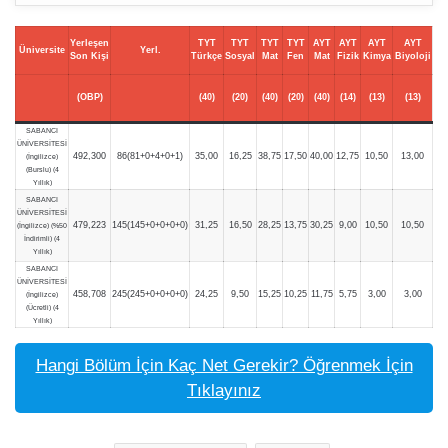
Yerleşen
TYT
TYT
TYT
TYT
AYT
AYT
AYT
AYT
Üniversite
Yerl.
Son Kişi
Türkçe
Sosyal
Mat
Fen
Mat
Fizik
Kimya
Biyoloji
(OBP)
(40)
(20)
(40)
(20)
(40)
(14)
(13)
(13)
SABANCI
ÜNİVERSİTESİ
492,300
86(81+0+4+0+1)
35,00
16,25
38,75
17,50
40,00
12,75
10,50
13,00
(İngilizce)
(Burslu) (4
Yıllık)
SABANCI
ÜNİVERSİTESİ
479,223
145(145+0+0+0+0)
31,25
16,50
28,25
13,75
30,25
9,00
10,50
10,50
(İngilizce) (%50
İndirimli) (4
Yıllık)
SABANCI
ÜNİVERSİTESİ
458,708
245(245+0+0+0+0)
24,25
9,50
15,25
10,25
11,75
5,75
3,00
3,00
(İngilizce)
(Ücretli) (4
Yıllık)
Hangi Bölüm İçin Kaç Net Gerekir? Öğrenmek İçin
Tıklayınız