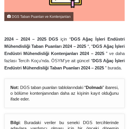
DGS Taban Puanları ve Kontenjanları
2024 – 2024 – 202
5
DGS
için “
DGS Ağaç İşleri Endüstri
Mühendisliği Taban Puanları 2024 – 202
5
“, “
DGS Ağaç İşleri
Endüstri Mühendisliği Kontenjanları 2024 – 202
5
” ve daha
fazlası Tercih Koçu’nda. ÖSYM’ye ait güncel “
DGS Ağaç İşleri
Endüstri Mühendisliği Taban Puanları 2024 – 202
5
” burada.
Not:
DGS taban puanları tablolarındaki “
Dolmadı
” ibaresi,
o bölüme kontenjanından daha az kişinin kayıt olduğunu
ifade eder.
Bilgi
: Buradaki veriler bu seneki DGS tercihlerinde
adaylara yardımcı olması için bir önceki dönemin