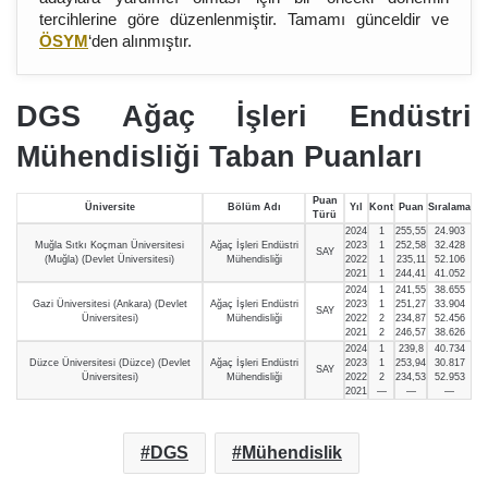
tercihlerine göre düzenlenmiştir. Tamamı günceldir ve
ÖSYM
‘den alınmıştır.
DGS Ağaç İşleri Endüstri
Mühendisliği Taban Puanları
Puan
Üniversite
Bölüm Adı
Yıl
Kont
Puan
Sıralama
Türü
2024
1
255,55
24.903
Muğla Sıtkı Koçman Üniversitesi
Ağaç İşleri Endüstri
2023
1
252,58
32.428
SAY
(Muğla) (Devlet Üniversitesi)
Mühendisliği
2022
1
235,11
52.106
2021
1
244,41
41.052
2024
1
241,55
38.655
Gazi Üniversitesi (Ankara) (Devlet
Ağaç İşleri Endüstri
2023
1
251,27
33.904
SAY
Üniversitesi)
Mühendisliği
2022
2
234,87
52.456
2021
2
246,57
38.626
2024
1
239,8
40.734
Düzce Üniversitesi (Düzce) (Devlet
Ağaç İşleri Endüstri
2023
1
253,94
30.817
SAY
Üniversitesi)
Mühendisliği
2022
2
234,53
52.953
2021
—
—
—
DGS
Mühendislik