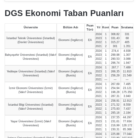
DGS Ekonomi Taban Puanları
Puan
Üniversite
Bölüm Adı
Yıl
Kont
Puan
Sıralama
Türü
2024
1
308,82
331
İstanbul Teknik Üniversitesi (İstanbul)
2023
1
331,43
68
Ekonomi (İngilizce)
EA
(Devlet Üniversitesi)
2022
1
315,27
405
2021
2
301
1.351
2024
1
274,4
4.938
Bahçeşehir Üniversitesi (İstanbul) (Vakıf
Ekonomi (İngilizce)
2023
1
299,98
1.307
EA
Üniversitesi)
(Burslu)
2022
1
290,53
3.088
2021
1
296,74
1.947
2024
1
267,7
7.489
Yeditepe Üniversitesi (İstanbul) (Vakıf
Ekonomi (İngilizce)
2023
1
266,35
11.810
EA
Üniversitesi)
(Burslu)
2022
1
256,29
21.549
2021
—
—
—
2024
1
267,69
7.495
İzmir Ekonomi Üniversitesi (İzmir)
Ekonomi (İngilizce)
2023
1
254,94
23.121
EA
(Vakıf Üniversitesi)
(Burslu)
2022
1
198,28
175.350
2021
1
287,31
3.940
2024
1
258,91
12.913
İstanbul Bilgi Üniversitesi (İstanbul)
Ekonomi (İngilizce)
2023
1
271,52
8.559
EA
(Vakıf Üniversitesi)
(Burslu)
2022
1
275,93
7.437
2021
1
295,16
2.194
2024
1
237,55
44.297
Yaşar Üniversitesi (İzmir) (Vakıf
Ekonomi (İngilizce)
2023
1
231,61
77.934
EA
Üniversitesi)
(Burslu)
2022
1
216,99
128.172
2021
1
230,31
85.368
2024
1
225,88
77.044
İstinye Üniversitesi (İstanbul) (Vakıf
Ekonomi (İngilizce)
2023
1
223,89
107.510