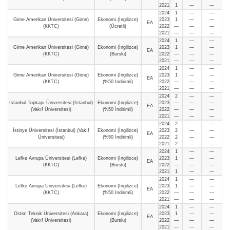
2021
1
—
—
2024
1
—
—
Girne Amerikan Üniversitesi (Girne)
Ekonomi (İngilizce)
2023
1
—
—
EA
(KKTC)
(Ücretli)
2022
—
—
—
2021
—
—
—
2024
1
—
—
Girne Amerikan Üniversitesi (Girne)
Ekonomi (İngilizce)
2023
1
—
—
EA
(KKTC)
(Burslu)
2022
—
—
—
2021
—
—
—
2024
1
—
—
Girne Amerikan Üniversitesi (Girne)
Ekonomi (İngilizce)
2023
1
—
—
EA
(KKTC)
(%50 İndirimli)
2022
—
—
—
2021
—
—
—
2024
2
—
—
İstanbul Topkapı Üniversitesi (İstanbul)
Ekonomi (İngilizce)
2023
—
—
—
EA
(Vakıf Üniversitesi)
(%50 İndirimli)
2022
—
—
—
2021
—
—
—
2024
2
—
—
İstinye Üniversitesi (İstanbul) (Vakıf
Ekonomi (İngilizce)
2023
2
—
—
EA
Üniversitesi)
(%50 İndirimli)
2022
2
—
—
2021
2
—
—
2024
1
—
—
Lefke Avrupa Üniversitesi (Lefke)
Ekonomi (İngilizce)
2023
1
—
—
EA
(KKTC)
(Burslu)
2022
—
—
—
2021
1
—
—
2024
1
—
—
Lefke Avrupa Üniversitesi (Lefke)
Ekonomi (İngilizce)
2023
1
—
—
EA
(KKTC)
(%50 İndirimli)
2022
—
—
—
2021
—
—
—
2024
1
—
—
Ostim Teknik Üniversitesi (Ankara)
Ekonomi (İngilizce)
2023
1
—
—
EA
(Vakıf Üniversitesi)
(Burslu)
2022
—
—
—
2021
—
—
—