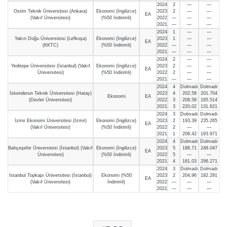
2024
2
—
—
Ostim Teknik Üniversitesi (Ankara)
Ekonomi (İngilizce)
2023
2
—
—
EA
(Vakıf Üniversitesi)
(%50 İndirimli)
2022
—
—
—
2021
—
—
—
2024
1
—
—
Yakın Doğu Üniversitesi (Lefkoşa)
Ekonomi (İngilizce)
2023
1
—
—
EA
(KKTC)
(%50 İndirimli)
2022
—
—
—
2021
—
—
—
2024
2
—
—
Yeditepe Üniversitesi (İstanbul) (Vakıf
Ekonomi (İngilizce)
2023
2
—
—
EA
Üniversitesi)
(%50 İndirimli)
2022
2
—
—
2021
—
—
—
2024
4
Dolmadı
Dolmadı
İskenderun Teknik Üniversitesi (Hatay)
2023
4
202,58
201.704
Ekonomi
EA
(Devlet Üniversitesi)
2022
3
208,58
165.514
2021
3
220,02
131.621
2024
3
Dolmadı
Dolmadı
İzmir Ekonomi Üniversitesi (İzmir)
Ekonomi (İngilizce)
2023
2
193,39
235.265
EA
(Vakıf Üniversitesi)
(%50 İndirimli)
2022
2
—
—
2021
1
208,42
193.971
2024
4
Dolmadı
Dolmadı
Bahçeşehir Üniversitesi (İstanbul) (Vakıf
Ekonomi (İngilizce)
2023
5
188,71
248.047
EA
Üniversitesi)
(%50 İndirimli)
2022
5
—
—
2021
4
181,03
296.271
2024
3
Dolmadı
Dolmadı
İstanbul Topkapı Üniversitesi (İstanbul)
Ekonomi (%50
2023
2
204,96
192.291
EA
(Vakıf Üniversitesi)
İndirimli)
2022
—
—
—
2021
—
—
—