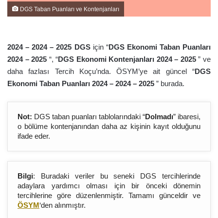
DGS Taban Puanları ve Kontenjanları
2024 – 2024 – 202
5
DGS
için “
DGS Ekonomi Taban Puanları
2024 – 202
5
“, “
DGS Ekonomi Kontenjanları 2024 – 202
5
” ve
daha fazlası Tercih Koçu’nda. ÖSYM’ye ait güncel “
DGS
Ekonomi Taban Puanları 2024 – 2024 – 202
5
” burada.
Not:
DGS taban puanları tablolarındaki “
Dolmadı
” ibaresi,
o bölüme kontenjanından daha az kişinin kayıt olduğunu
ifade eder.
Bilgi
: Buradaki veriler bu seneki DGS tercihlerinde
adaylara yardımcı olması için bir önceki dönemin
tercihlerine göre düzenlenmiştir. Tamamı günceldir ve
ÖSYM
‘den alınmıştır.