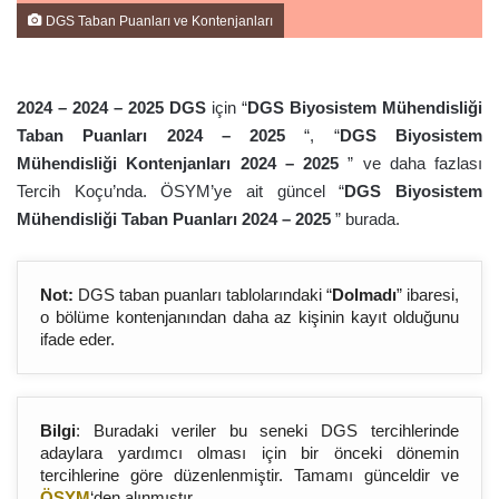
DGS Taban Puanları ve Kontenjanları
2024 – 2024 – 202
5
DGS
için “
DGS Biyosistem Mühendisliği
Taban Puanları 2024 – 202
5
“, “
DGS Biyosistem
Mühendisliği Kontenjanları 2024 – 202
5
” ve daha fazlası
Tercih Koçu’nda. ÖSYM’ye ait güncel “
DGS Biyosistem
Mühendisliği Taban Puanları 2024 – 202
5
” burada.
Not:
DGS taban puanları tablolarındaki “
Dolmadı
” ibaresi,
o bölüme kontenjanından daha az kişinin kayıt olduğunu
ifade eder.
Bilgi
: Buradaki veriler bu seneki DGS tercihlerinde
adaylara yardımcı olması için bir önceki dönemin
tercihlerine göre düzenlenmiştir. Tamamı günceldir ve
ÖSYM
‘den alınmıştır.