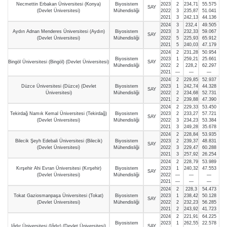
Necmettin Erbakan Üniversitesi (Konya)
Biyosistem
2023
2
234,71
55.575
SAY
(Devlet Üniversitesi)
Mühendisliği
2022
3
235,87
51.041
2021
3
242,13
44.136
2024
3
232,4
49.505
Aydın Adnan Menderes Üniversitesi (Aydın)
Biyosistem
2023
3
232,33
59.067
SAY
(Devlet Üniversitesi)
Mühendisliği
2022
5
225,93
65.912
2021
5
240,03
47.179
2024
2
231,28
50.954
Biyosistem
2023
1
259,21
25.661
Bingöl Üniversitesi (Bingöl) (Devlet Üniversitesi)
SAY
Mühendisliği
2022
2
228,2
62.297
2021
—
—
—
2024
2
229,85
52.937
Düzce Üniversitesi (Düzce) (Devlet
Biyosistem
2023
1
242,74
44.328
SAY
Üniversitesi)
Mühendisliği
2022
2
234,68
52.731
2021
2
239,88
47.390
2024
2
229,33
53.450
Tekirdağ Namık Kemal Üniversitesi (Tekirdağ)
Biyosistem
2023
2
233,27
57.721
SAY
(Devlet Üniversitesi)
Mühendisliği
2022
3
234,23
53.384
2021
3
249,28
35.678
2024
2
228,84
53.935
Bilecik Şeyh Edebali Üniversitesi (Bilecik)
Biyosistem
2023
2
239,37
48.831
SAY
(Devlet Üniversitesi)
Mühendisliği
2022
3
229,47
60.288
2021
3
257,92
26.254
2024
2
228,79
53.989
Kırşehir Ahi Evran Üniversitesi (Kırşehir)
Biyosistem
2023
1
240,32
47.553
SAY
(Devlet Üniversitesi)
Mühendisliği
2022
—
—
—
2021
—
—
—
2024
2
228,3
54.473
Tokat Gaziosmanpaşa Üniversitesi (Tokat)
Biyosistem
2023
1
238,42
50.128
SAY
(Devlet Üniversitesi)
Mühendisliği
2022
2
232,23
56.285
2021
2
243,92
41.723
2024
2
221,91
64.225
Biyosistem
2023
1
262,55
22.578
Iğdır Üniversitesi (Iğdır) (Devlet Üniversitesi)
SAY