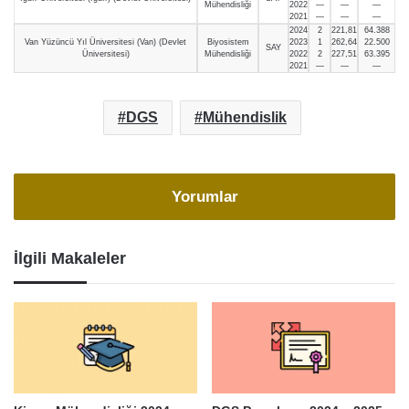
Mühendisliği
2022
—
—
—
2021
—
—
—
2024
2
221,81
64.388
Van Yüzüncü Yıl Üniversitesi (Van) (Devlet
Biyosistem
2023
1
262,64
22.500
SAY
Üniversitesi)
Mühendisliği
2022
2
227,51
63.395
2021
—
—
—
DGS
Mühendislik
Yorumlar
İlgili Makaleler