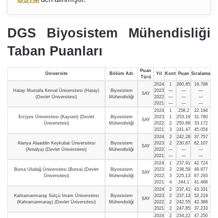
DGS Biyosistem Mühendisliği
Taban Puanları
Puan
Üniversite
Bölüm Adı
Yıl
Kont
Puan
Sıralama
Türü
2024
1
260,85
19.768
Hatay Mustafa Kemal Üniversitesi (Hatay)
Biyosistem
2023
—
—
—
SAY
(Devlet Üniversitesi)
Mühendisliği
2022
—
—
—
2021
—
—
—
2024
1
258,2
22.194
Erciyes Üniversitesi (Kayseri) (Devlet
Biyosistem
2023
1
253,19
31.780
SAY
Üniversitesi)
Mühendisliği
2022
2
250,68
33.172
2021
3
241,47
45.054
2024
2
242,28
37.757
Alanya Alaaddin Keykubat Üniversitesi
Biyosistem
2023
2
230,67
62.107
SAY
(Antalya) (Devlet Üniversitesi)
Mühendisliği
2022
—
—
—
2021
—
—
—
2024
1
237,91
42.724
Bursa Uludağ Üniversitesi (Bursa) (Devlet
Biyosistem
2023
2
238,59
49.877
SAY
Üniversitesi)
Mühendisliği
2022
3
225,13
67.293
2021
4
244,1
41.468
2024
2
237,41
43.331
Kahramanmaraş Sütçü İmam Üniversitesi
Biyosistem
2023
2
237,13
52.219
SAY
(Kahramanmaraş) (Devlet Üniversitesi)
Mühendisliği
2022
2
242,55
42.388
2021
2
247,85
37.233
2024
2
234,22
47.250