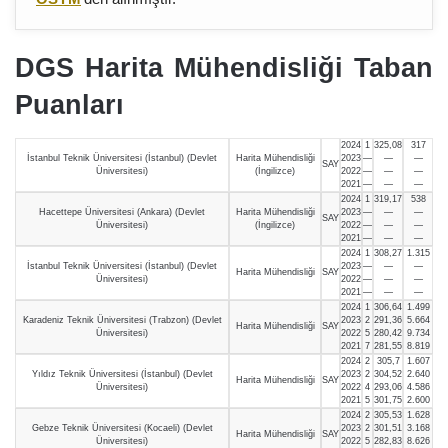
DGS Harita Mühendisliği Taban
Puanları
2024
1
325,08
317
İstanbul Teknik Üniversitesi (İstanbul) (Devlet
Harita Mühendisliği
2023
—
—
—
SAY
Üniversitesi)
(İngilizce)
2022
—
—
—
2021
—
—
—
2024
1
319,17
538
Hacettepe Üniversitesi (Ankara) (Devlet
Harita Mühendisliği
2023
—
—
—
SAY
Üniversitesi)
(İngilizce)
2022
—
—
—
2021
—
—
—
2024
1
308,27
1.315
İstanbul Teknik Üniversitesi (İstanbul) (Devlet
2023
—
—
—
Harita Mühendisliği
SAY
Üniversitesi)
2022
—
—
—
2021
—
—
—
2024
1
306,64
1.499
Karadeniz Teknik Üniversitesi (Trabzon) (Devlet
2023
2
291,36
5.664
Harita Mühendisliği
SAY
Üniversitesi)
2022
5
280,42
9.734
2021
7
281,55
8.819
2024
2
305,7
1.607
Yıldız Teknik Üniversitesi (İstanbul) (Devlet
2023
2
304,52
2.640
Harita Mühendisliği
SAY
Üniversitesi)
2022
4
293,06
4.586
2021
5
301,75
2.600
2024
2
305,53
1.628
Gebze Teknik Üniversitesi (Kocaeli) (Devlet
2023
2
301,51
3.168
Harita Mühendisliği
SAY
Üniversitesi)
2022
5
282,83
8.626