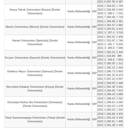
2021
6
287,55
6.397
2024
1
304,63
1.754
Konya Teknik Üniversitesi (Konya) (Devlet
2023
2
293,69
5.003
Harita Mühendisliği
SAY
Üniversitesi)
2022
3
286,5
7.031
2021
7
284,08
7.719
2024
1
300,66
2.361
2023
2
302,47
2.982
Mersin Üniversitesi (Mersin) (Devlet Üniversitesi)
Harita Mühendisliği
SAY
2022
3
293,61
4.410
2021
3
297,4
3.519
2024
1
300,42
2.408
Harran Üniversitesi (Şanlıurfa) (Devlet
2023
1
310,97
1.749
Harita Mühendisliği
SAY
Üniversitesi)
2022
2
291,7
5.003
2021
3
285,9
7.006
2024
1
300,22
2.443
2023
1
318,99
985
Erciyes Üniversitesi (Kayseri) (Devlet Üniversitesi)
Harita Mühendisliği
SAY
2022
2
284,6
7.853
2021
5
285,05
7.312
2024
1
300,16
2.454
Ondokuz Mayıs Üniversitesi (Samsun) (Devlet
2023
3
290,73
5.863
Harita Mühendisliği
SAY
Üniversitesi)
2022
5
281,25
9.374
2021
5
287,22
6.507
2024
2
299,93
2.496
Necmettin Erbakan Üniversitesi (Konya) (Devlet
2023
2
302,38
3.001
Harita Mühendisliği
SAY
Üniversitesi)
2022
3
284,45
7.923
2021
3
289,03
5.889
2024
1
299,63
2.542
Osmaniye Korkut Ata Üniversitesi (Osmaniye)
2023
1
296,41
4.292
Harita Mühendisliği
SAY
(Devlet Üniversitesi)
2022
2
310,22
1.278
2021
3
285,03
7.320
2024
1
294,84
3.453
Tokat Gaziosmanpaşa Üniversitesi (Tokat) (Devlet
2023
1
300,16
3.439
Harita Mühendisliği
SAY
Üniversitesi)
2022
2
285,61
7.406
2021
3
291,38
5.105