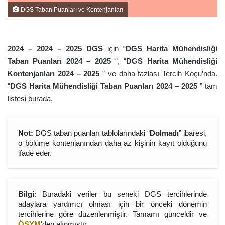
DGS Taban Puanları ve Kontenjanları
2024 – 2024 – 202
5
DGS
için “
DGS Harita Mühendisliği
Taban Puanları 2024 – 202
5
“, “
DGS Harita Mühendisliği
Kontenjanları 2024 – 202
5
” ve daha fazlası Tercih Koçu’nda.
“
DGS Harita Mühendisliği Taban Puanları 2024 – 202
5
” tam
listesi burada.
Not:
DGS taban puanları tablolarındaki “
Dolmadı
” ibaresi,
o bölüme kontenjanından daha az kişinin kayıt olduğunu
ifade eder.
Bilgi
: Buradaki veriler bu seneki DGS tercihlerinde
adaylara yardımcı olması için bir önceki dönemin
tercihlerine göre düzenlenmiştir. Tamamı günceldir ve
ÖSYM
‘den alınmıştır.