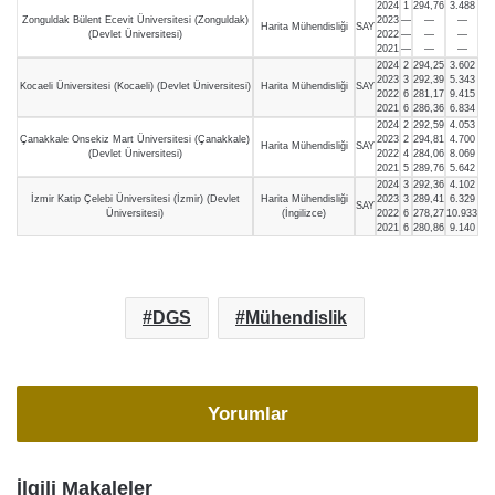
2024
1
294,76
3.488
Zonguldak Bülent Ecevit Üniversitesi (Zonguldak)
2023
—
—
—
Harita Mühendisliği
SAY
(Devlet Üniversitesi)
2022
—
—
—
2021
—
—
—
2024
2
294,25
3.602
2023
3
292,39
5.343
Kocaeli Üniversitesi (Kocaeli) (Devlet Üniversitesi)
Harita Mühendisliği
SAY
2022
6
281,17
9.415
2021
6
286,36
6.834
2024
2
292,59
4.053
Çanakkale Onsekiz Mart Üniversitesi (Çanakkale)
2023
2
294,81
4.700
Harita Mühendisliği
SAY
(Devlet Üniversitesi)
2022
4
284,06
8.069
2021
5
289,76
5.642
2024
3
292,36
4.102
İzmir Katip Çelebi Üniversitesi (İzmir) (Devlet
Harita Mühendisliği
2023
3
289,41
6.329
SAY
Üniversitesi)
(İngilizce)
2022
6
278,27
10.933
2021
6
280,86
9.140
DGS
Mühendislik
Yorumlar
İlgili Makaleler