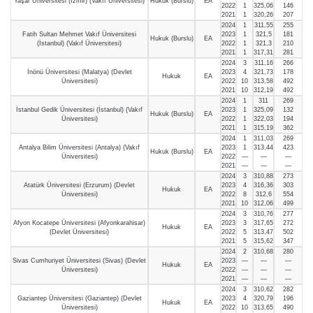
Yaşar Üniversitesi (İzmir) (Vakıf Üniversitesi)
Hukuk (Burslu)
EA
2022
1
325,06
146
2021
1
320,26
207
2024
1
311,55
255
Fatih Sultan Mehmet Vakıf Üniversitesi
2023
1
321,5
181
Hukuk (Burslu)
EA
(İstanbul) (Vakıf Üniversitesi)
2022
1
321,3
210
2021
1
317,31
281
2024
3
311,16
266
İnönü Üniversitesi (Malatya) (Devlet
2023
4
321,73
178
Hukuk
EA
Üniversitesi)
2022
10
313,58
492
2021
10
312,19
492
2024
1
311
269
İstanbul Gedik Üniversitesi (İstanbul) (Vakıf
2023
1
325,09
132
Hukuk (Burslu)
EA
Üniversitesi)
2022
1
322,03
194
2021
1
315,19
362
2024
1
311,03
269
Antalya Bilim Üniversitesi (Antalya) (Vakıf
2023
1
313,44
423
Hukuk (Burslu)
EA
Üniversitesi)
2022
—
—
—
2021
—
—
—
2024
3
310,88
273
Atatürk Üniversitesi (Erzurum) (Devlet
2023
4
316,36
303
Hukuk
EA
Üniversitesi)
2022
8
312,6
554
2021
10
312,06
499
2024
3
310,76
277
Afyon Kocatepe Üniversitesi (Afyonkarahisar)
2023
3
317,65
272
Hukuk
EA
(Devlet Üniversitesi)
2022
5
313,47
502
2021
5
315,62
347
2024
2
310,68
280
Sivas Cumhuriyet Üniversitesi (Sivas) (Devlet
2023
—
—
—
Hukuk
EA
Üniversitesi)
2022
—
—
—
2021
—
—
—
2024
3
310,62
282
Gaziantep Üniversitesi (Gaziantep) (Devlet
2023
4
320,79
196
Hukuk
EA
Üniversitesi)
2022
10
313,65
490