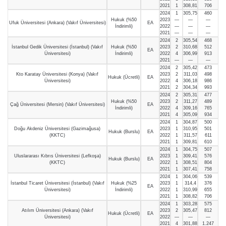
2021
1
308,81
706
2024
1
305,75
460
Hukuk (%50
2023
—
—
—
Ufuk Üniversitesi (Ankara) (Vakıf Üniversitesi)
EA
İndirimli)
2022
—
—
—
2021
—
—
—
2024
2
305,54
468
İstanbul Gedik Üniversitesi (İstanbul) (Vakıf
Hukuk (%50
2023
2
310,68
512
EA
Üniversitesi)
İndirimli)
2022
4
306,99
913
2021
—
—
—
2024
2
305,42
473
Kto Karatay Üniversitesi (Konya) (Vakıf
2023
2
311,03
498
Hukuk (Ücretli)
EA
Üniversitesi)
2022
4
306,18
986
2021
2
304,34
993
2024
2
305,31
477
Hukuk (%50
2023
2
311,27
489
Çağ Üniversitesi (Mersin) (Vakıf Üniversitesi)
EA
İndirimli)
2022
4
309,16
765
2021
4
305,09
934
2024
1
304,87
500
Doğu Akdeniz Üniversitesi (Gazimağusa)
2023
1
310,95
501
Hukuk (Burslu)
EA
(KKTC)
2022
1
311,57
611
2021
1
309,81
610
2024
1
304,75
507
Uluslararası Kıbrıs Üniversitesi (Lefkoşa)
2023
1
309,41
576
Hukuk (Burslu)
EA
(KKTC)
2022
1
308,51
804
2021
1
307,41
758
2024
1
304,06
539
İstanbul Ticaret Üniversitesi (İstanbul) (Vakıf
Hukuk (%25
2023
1
314,4
376
EA
Üniversitesi)
İndirimli)
2022
1
310,99
655
2021
1
308,82
706
2024
1
303,28
575
Atılım Üniversitesi (Ankara) (Vakıf
2023
2
305,47
812
Hukuk (Ücretli)
EA
Üniversitesi)
2022
—
—
—
2021
4
301,88
1.247