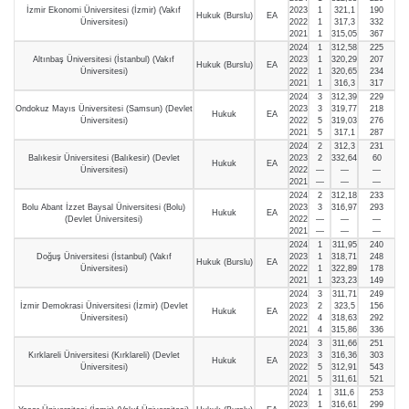
İzmir Ekonomi Üniversitesi (İzmir) (Vakıf
2023
1
321,1
190
Hukuk (Burslu)
EA
Üniversitesi)
2022
1
317,3
332
2021
1
315,05
367
2024
1
312,58
225
Altınbaş Üniversitesi (İstanbul) (Vakıf
2023
1
320,29
207
Hukuk (Burslu)
EA
Üniversitesi)
2022
1
320,65
234
2021
1
316,3
317
2024
3
312,39
229
Ondokuz Mayıs Üniversitesi (Samsun) (Devlet
2023
3
319,77
218
Hukuk
EA
Üniversitesi)
2022
5
319,03
276
2021
5
317,1
287
2024
2
312,3
231
Balıkesir Üniversitesi (Balıkesir) (Devlet
2023
2
332,64
60
Hukuk
EA
Üniversitesi)
2022
—
—
—
2021
—
—
—
2024
2
312,18
233
Bolu Abant İzzet Baysal Üniversitesi (Bolu)
2023
3
316,97
293
Hukuk
EA
(Devlet Üniversitesi)
2022
—
—
—
2021
—
—
—
2024
1
311,95
240
Doğuş Üniversitesi (İstanbul) (Vakıf
2023
1
318,71
248
Hukuk (Burslu)
EA
Üniversitesi)
2022
1
322,89
178
2021
1
323,23
149
2024
3
311,71
249
İzmir Demokrasi Üniversitesi (İzmir) (Devlet
2023
2
323,5
156
Hukuk
EA
Üniversitesi)
2022
4
318,63
292
2021
4
315,86
336
2024
3
311,66
251
Kırklareli Üniversitesi (Kırklareli) (Devlet
2023
3
316,36
303
Hukuk
EA
Üniversitesi)
2022
5
312,91
543
2021
5
311,61
521
2024
1
311,6
253
2023
1
316,61
299