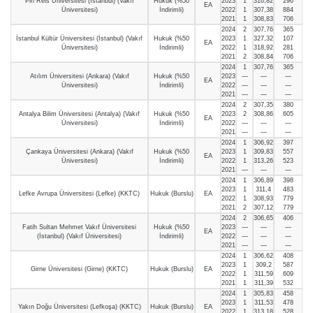
Piri Reis Üniversitesi (İstanbul) (Vakıf
Hukuk (%50
2023
1
316,82
296
EA
Üniversitesi)
İndirimli)
2022
1
307,38
884
2021
1
308,83
706
2024
2
307,76
365
İstanbul Kültür Üniversitesi (İstanbul) (Vakıf
Hukuk (%50
2023
1
327,32
107
EA
Üniversitesi)
İndirimli)
2022
1
318,92
281
2021
2
308,84
706
2024
1
307,76
365
Atılım Üniversitesi (Ankara) (Vakıf
Hukuk (%50
2023
—
—
—
EA
Üniversitesi)
İndirimli)
2022
—
—
—
2021
—
—
—
2024
2
307,35
380
Antalya Bilim Üniversitesi (Antalya) (Vakıf
Hukuk (%50
2023
2
308,86
605
EA
Üniversitesi)
İndirimli)
2022
—
—
—
2021
—
—
—
2024
1
306,92
397
Çankaya Üniversitesi (Ankara) (Vakıf
Hukuk (%50
2023
1
309,83
557
EA
Üniversitesi)
İndirimli)
2022
1
313,26
523
2021
—
—
—
2024
1
306,89
398
2023
1
311,4
483
Lefke Avrupa Üniversitesi (Lefke) (KKTC)
Hukuk (Burslu)
EA
2022
1
308,93
779
2021
2
307,12
779
2024
2
306,65
406
Fatih Sultan Mehmet Vakıf Üniversitesi
Hukuk (%50
2023
—
—
—
EA
(İstanbul) (Vakıf Üniversitesi)
İndirimli)
2022
—
—
—
2021
—
—
—
2024
1
306,62
408
2023
1
309,2
587
Girne Üniversitesi (Girne) (KKTC)
Hukuk (Burslu)
EA
2022
1
311,59
609
2021
1
311,39
532
2024
1
305,83
458
2023
1
311,53
478
Yakın Doğu Üniversitesi (Lefkoşa) (KKTC)
Hukuk (Burslu)
EA
2022
1
313,18
528