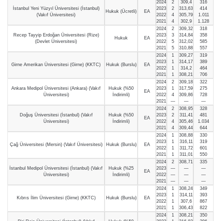
2024
2
309,4
316
İstanbul Yeni Yüzyıl Üniversitesi (İstanbul)
2023
2
313,63
414
Hukuk (Ücretli)
EA
(Vakıf Üniversitesi)
2022
4
305,79
1.011
2021
4
302,9
1.128
2024
2
309,32
318
Recep Tayyip Erdoğan Üniversitesi (Rize)
2023
3
314,84
358
Hukuk
EA
(Devlet Üniversitesi)
2022
5
312,02
585
2021
5
310,88
557
2024
1
309,27
319
2023
1
314,17
389
Girne Amerikan Üniversitesi (Girne) (KKTC)
Hukuk (Burslu)
EA
2022
1
314,2
464
2021
1
308,21
706
2024
2
309,18
322
Ankara Medipol Üniversitesi (Ankara) (Vakıf
Hukuk (%50
2023
1
317,59
275
EA
Üniversitesi)
İndirimli)
2022
4
309,86
728
2021
—
—
—
2024
2
308,95
328
Doğuş Üniversitesi (İstanbul) (Vakıf
Hukuk (%50
2023
2
311,41
481
EA
Üniversitesi)
İndirimli)
2022
4
305,46
1.034
2021
4
309,44
644
2024
1
308,88
330
2023
1
316,11
319
Çağ Üniversitesi (Mersin) (Vakıf Üniversitesi)
Hukuk (Burslu)
EA
2022
1
311,72
601
2021
1
311,01
550
2024
2
308,71
335
İstanbul Medipol Üniversitesi (İstanbul) (Vakıf
Hukuk (%25
2023
—
—
—
EA
Üniversitesi)
İndirimli)
2022
—
—
—
2021
—
—
—
2024
1
308,24
349
2023
1
314,11
393
Kıbrıs İlim Üniversitesi (Girne) (KKTC)
Hukuk (Burslu)
EA
2022
1
307,6
867
2021
1
306,43
822
2024
1
308,21
350