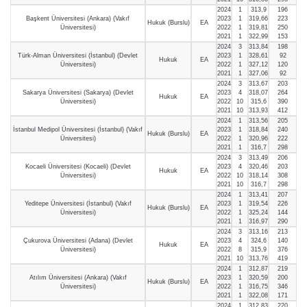
2024
1
313,9
196
Başkent Üniversitesi (Ankara) (Vakıf
2023
1
319,66
223
Hukuk (Burslu)
EA
Üniversitesi)
2022
1
319,81
250
2021
1
322,99
153
2024
3
313,84
198
Türk-Alman Üniversitesi (İstanbul) (Devlet
2023
1
328,61
92
Hukuk
EA
Üniversitesi)
2022
1
327,12
120
2021
1
327,06
92
2024
3
313,67
203
Sakarya Üniversitesi (Sakarya) (Devlet
2023
4
318,07
264
Hukuk
EA
Üniversitesi)
2022
10
315,6
390
2021
10
313,93
412
2024
1
313,56
205
İstanbul Medipol Üniversitesi (İstanbul) (Vakıf
2023
1
318,84
240
Hukuk (Burslu)
EA
Üniversitesi)
2022
1
320,96
222
2021
1
316,7
298
2024
3
313,49
206
Kocaeli Üniversitesi (Kocaeli) (Devlet
2023
4
320,46
203
Hukuk
EA
Üniversitesi)
2022
10
318,14
308
2021
10
316,7
298
2024
1
313,41
207
Yeditepe Üniversitesi (İstanbul) (Vakıf
2023
1
319,54
226
Hukuk (Burslu)
EA
Üniversitesi)
2022
1
325,24
144
2021
1
316,97
290
2024
3
313,16
213
Çukurova Üniversitesi (Adana) (Devlet
2023
4
324,6
140
Hukuk
EA
Üniversitesi)
2022
8
315,9
376
2021
10
313,76
419
2024
1
312,87
219
Atılım Üniversitesi (Ankara) (Vakıf
2023
1
320,59
200
Hukuk (Burslu)
EA
Üniversitesi)
2022
1
316,75
346
2021
1
322,08
171
2024
1
312,83
220