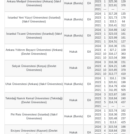
Ankara Medipol Üniversitesi (Ankara) (Vakıf
2023
1
325,36
129
Hukuk (Burslu)
EA
Üniversitesi)
2022
1
315,91
376
2021
—
—
—
2024
1
317,28
135
İstanbul Yeni Yüzyıl Üniversitesi (İstanbul)
2023
1
321,73
178
Hukuk (Burslu)
EA
(Vakıf Üniversitesi)
2022
1
333,5
64
2021
1
316,41
312
2024
1
316,89
142
İstanbul Ticaret Üniversitesi (İstanbul) (Vakıf
2023
1
323,03
161
Hukuk (Burslu)
EA
Üniversitesi)
2022
1
323,99
161
2021
1
324,51
127
2024
3
316,36
151
Ankara Yıldırım Beyazıt Üniversitesi (Ankara)
2023
4
327,2
109
Hukuk
EA
(Devlet Üniversitesi)
2022
10
316,17
363
2021
10
315,04
368
2024
3
316,38
151
Selçuk Üniversitesi (Konya) (Devlet
2023
4
324,21
146
Hukuk
EA
Üniversitesi)
2022
10
315,85
379
2021
10
313,77
419
2024
1
316,1
156
2023
1
320,61
199
Ufuk Üniversitesi (Ankara) (Vakıf Üniversitesi)
Hukuk (Burslu)
EA
2022
1
314,79
434
2021
1
311,95
505
2024
3
315,87
160
Tekirdağ Namık Kemal Üniversitesi (Tekirdağ)
2023
3
318,84
240
Hukuk
EA
(Devlet Üniversitesi)
2022
5
314,74
437
2021
—
—
—
2024
1
315,74
162
Piri Reis Üniversitesi (İstanbul) (Vakıf
2023
1
318,36
255
Hukuk (Burslu)
EA
Üniversitesi)
2022
1
320,48
237
2021
1
313,6
425
2024
3
315,54
166
Erciyes Üniversitesi (Kayseri) (Devlet
2023
4
318,64
250
Hukuk
EA