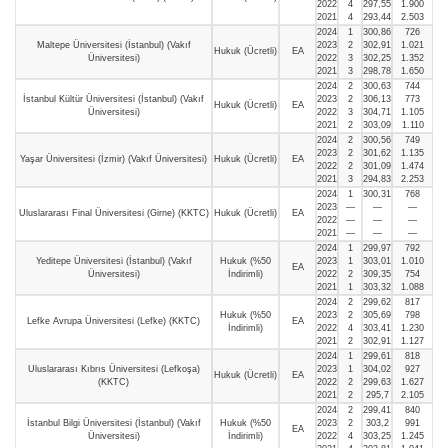
2022
4
297,55
1.900
2021
4
293,44
2.503
2024
1
300,86
726
Maltepe Üniversitesi (İstanbul) (Vakıf
2023
2
302,91
1.021
Hukuk (Ücretli)
EA
Üniversitesi)
2022
3
302,25
1.352
2021
3
298,78
1.650
2024
2
300,63
744
İstanbul Kültür Üniversitesi (İstanbul) (Vakıf
2023
2
306,13
773
Hukuk (Ücretli)
EA
Üniversitesi)
2022
3
304,71
1.105
2021
2
303,09
1.110
2024
2
300,56
749
2023
2
301,62
1.135
Yaşar Üniversitesi (İzmir) (Vakıf Üniversitesi)
Hukuk (Ücretli)
EA
2022
2
301,09
1.474
2021
3
294,83
2.253
2024
1
300,31
768
2023
—
—
—
Uluslararası Final Üniversitesi (Girne) (KKTC)
Hukuk (Ücretli)
EA
2022
—
—
—
2021
—
—
—
2024
1
299,97
792
Yeditepe Üniversitesi (İstanbul) (Vakıf
Hukuk (%50
2023
1
303,01
1.010
EA
Üniversitesi)
İndirimli)
2022
2
309,35
754
2021
1
303,32
1.088
2024
2
299,62
817
Hukuk (%50
2023
2
305,69
798
Lefke Avrupa Üniversitesi (Lefke) (KKTC)
EA
İndirimli)
2022
4
303,41
1.230
2021
2
302,91
1.127
2024
1
299,61
818
Uluslararası Kıbrıs Üniversitesi (Lefkoşa)
2023
1
304,02
927
Hukuk (Ücretli)
EA
(KKTC)
2022
2
299,63
1.627
2021
2
295,7
2.105
2024
2
299,41
840
İstanbul Bilgi Üniversitesi (İstanbul) (Vakıf
Hukuk (%50
2023
2
303,2
991
EA
Üniversitesi)
İndirimli)
2022
4
303,25
1.245