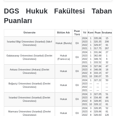
DGS Hukuk Fakültesi Taban
Puanları
Puan
Üniversite
Bölüm Adı
Yıl
Kont
Puan
Sıralama
Türü
2024
1
335,06
15
İstanbul Bilgi Üniversitesi (İstanbul) (Vakıf
2023
1
320,35
206
Hukuk (Burslu)
EA
Üniversitesi)
2022
1
329,87
91
2021
1
317,75
267
2024
1
331,84
27
Galatasaray Üniversitesi (İstanbul) (Devlet
Hukuk
2023
1
362,69
1
EA
Üniversitesi)
(Fransızca)
2022
1
349,74
6
2021
1
333,52
32
2024
3
327,84
47
Ankara Üniversitesi (Ankara) (Devlet
2023
4
346,06
16
Hukuk
EA
Üniversitesi)
2022
8
333,15
67
2021
10
330,07
55
2024
1
327,22
50
Boğaziçi Üniversitesi (İstanbul) (Devlet
2023
—
—
—
Hukuk
EA
Üniversitesi)
2022
—
—
—
2021
—
—
—
2024
3
327,05
51
İstanbul Üniversitesi (İstanbul) (Devlet
2023
4
334,49
48
Hukuk
EA
Üniversitesi)
2022
8
328,85
101
2021
10
328,12
81
2024
3
326,95
52
Marmara Üniversitesi (İstanbul) (Devlet
2023
4
329,66
81
Hukuk
EA
Üniversitesi)
2022
8
326,63
126