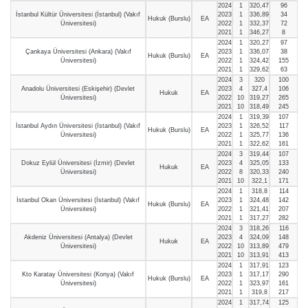
2024
1
320,47
96
İstanbul Kültür Üniversitesi (İstanbul) (Vakıf
2023
1
336,89
34
Hukuk (Burslu)
EA
Üniversitesi)
2022
1
332,37
72
2021
1
346,27
8
2024
1
320,27
97
Çankaya Üniversitesi (Ankara) (Vakıf
2023
1
336,07
38
Hukuk (Burslu)
EA
Üniversitesi)
2022
1
324,42
155
2021
1
329,62
63
2024
3
320
100
Anadolu Üniversitesi (Eskişehir) (Devlet
2023
4
327,4
106
Hukuk
EA
Üniversitesi)
2022
10
319,27
265
2021
10
318,49
245
2024
1
319,39
107
İstanbul Aydın Üniversitesi (İstanbul) (Vakıf
2023
1
326,52
117
Hukuk (Burslu)
EA
Üniversitesi)
2022
1
325,77
136
2021
1
322,62
161
2024
3
319,44
107
Dokuz Eylül Üniversitesi (İzmir) (Devlet
2023
4
325,05
133
Hukuk
EA
Üniversitesi)
2022
8
320,33
240
2021
10
322,1
171
2024
1
318,8
114
İstanbul Okan Üniversitesi (İstanbul) (Vakıf
2023
1
324,48
142
Hukuk (Burslu)
EA
Üniversitesi)
2022
1
321,41
207
2021
1
317,27
282
2024
3
318,26
116
Akdeniz Üniversitesi (Antalya) (Devlet
2023
4
324,09
148
Hukuk
EA
Üniversitesi)
2022
10
313,89
479
2021
10
313,91
413
2024
1
317,91
123
Kto Karatay Üniversitesi (Konya) (Vakıf
2023
1
317,17
290
Hukuk (Burslu)
EA
Üniversitesi)
2022
1
323,97
161
2021
1
319,8
217
2024
1
317,74
125