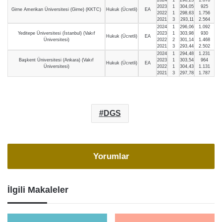
2023
1
304,05
925
Girne Amerikan Üniversitesi (Girne) (KKTC)
Hukuk (Ücretli)
EA
2022
1
298,63
1.756
2021
3
293,11
2.564
2024
1
296,06
1.092
Yeditepe Üniversitesi (İstanbul) (Vakıf
2023
1
303,98
930
Hukuk (Ücretli)
EA
Üniversitesi)
2022
2
301,14
1.468
2021
3
293,44
2.502
2024
1
294,48
1.231
Başkent Üniversitesi (Ankara) (Vakıf
2023
1
303,54
964
Hukuk (Ücretli)
EA
Üniversitesi)
2022
1
304,43
1.131
2021
3
297,78
1.787
DGS
Yorumlar
İlgili Makaleler