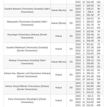
2021
10
322,49
164
2024
1
326,55
54
İstanbul Beykent Üniversitesi (İstanbul) (Vakıf
2023
1
328,27
96
Hukuk (Burslu)
EA
Üniversitesi)
2022
1
339,4
30
2021
1
332,58
37
2024
1
323,47
76
Bahçeşehir Üniversitesi (İstanbul) (Vakıf
2023
1
326,43
118
Hukuk (Burslu)
EA
Üniversitesi)
2022
1
331,76
76
2021
1
323,15
150
2024
3
323,06
79
Hacettepe Üniversitesi (Ankara) (Devlet
2023
2
332,46
61
Hukuk
EA
Üniversitesi)
2022
3
328,42
106
2021
4
328,38
78
2024
3
322,91
79
İstanbul Medeniyet Üniversitesi (İstanbul)
2023
2
327,29
108
Hukuk
EA
(Devlet Üniversitesi)
2022
3
322,02
194
2021
3
318,85
235
2024
1
322,66
81
Maltepe Üniversitesi (İstanbul) (Vakıf
2023
1
326,13
121
Hukuk (Burslu)
EA
Üniversitesi)
2022
1
338,99
32
2021
1
324,66
124
2024
3
322,33
83
Ankara Hacı Bayram veli Üniversitesi (Ankara)
2023
4
330,18
77
Hukuk
EA
(Devlet Üniversitesi)
2022
10
321,49
204
2021
10
324,43
128
2024
2
321,89
86
Ankara Sosyal Bilimler Üniversitesi (Ankara)
2023
3
318,85
240
Hukuk
EA
(Devlet Üniversitesi)
2022
5
316,07
367
2021
5
315,51
351
2024
3
321,3
90
Dicle Üniversitesi (Diyarbakır) (Devlet
2023
4
318,23
258
Hukuk
EA
Üniversitesi)
2022
10
314,65
442
2021
10
312,91
456