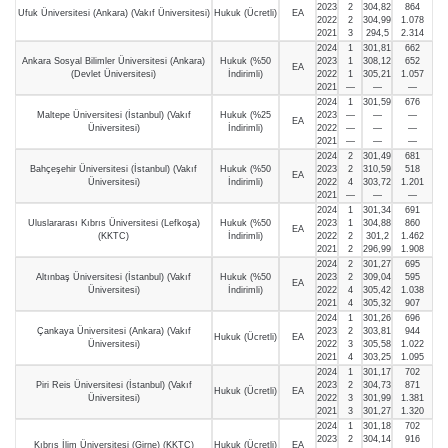
2023
2
304,82
864
Ufuk Üniversitesi (Ankara) (Vakıf Üniversitesi)
Hukuk (Ücretli)
EA
2022
2
304,99
1.078
2021
3
294,5
2.314
2024
1
301,81
662
Ankara Sosyal Bilimler Üniversitesi (Ankara)
Hukuk (%50
2023
1
308,12
652
EA
(Devlet Üniversitesi)
İndirimli)
2022
1
305,21
1.057
2021
—
—
—
2024
1
301,59
676
Maltepe Üniversitesi (İstanbul) (Vakıf
Hukuk (%25
2023
—
—
—
EA
Üniversitesi)
İndirimli)
2022
—
—
—
2021
—
—
—
2024
2
301,49
681
Bahçeşehir Üniversitesi (İstanbul) (Vakıf
Hukuk (%50
2023
2
310,59
518
EA
Üniversitesi)
İndirimli)
2022
4
303,72
1.201
2021
—
—
—
2024
1
301,34
691
Uluslararası Kıbrıs Üniversitesi (Lefkoşa)
Hukuk (%50
2023
1
304,88
860
EA
(KKTC)
İndirimli)
2022
2
301,2
1.462
2021
2
296,99
1.908
2024
2
301,27
695
Altınbaş Üniversitesi (İstanbul) (Vakıf
Hukuk (%50
2023
2
309,04
595
EA
Üniversitesi)
İndirimli)
2022
4
305,42
1.038
2021
4
305,32
907
2024
1
301,26
696
Çankaya Üniversitesi (Ankara) (Vakıf
2023
2
303,81
944
Hukuk (Ücretli)
EA
Üniversitesi)
2022
3
305,58
1.022
2021
4
303,25
1.095
2024
1
301,17
702
Piri Reis Üniversitesi (İstanbul) (Vakıf
2023
2
304,73
871
Hukuk (Ücretli)
EA
Üniversitesi)
2022
3
301,99
1.381
2021
3
301,27
1.320
2024
1
301,18
702
2023
2
304,14
916
Kıbrıs İlim Üniversitesi (Girne) (KKTC)
Hukuk (Ücretli)
EA