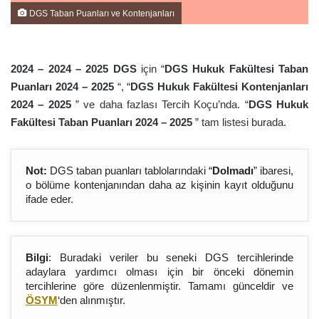
DGS Taban Puanları ve Kontenjanları
2024 – 2024 – 202
5
DGS
için “
DGS Hukuk Fakültesi Taban
Puanları 2024 – 202
5
“, “
DGS Hukuk Fakültesi Kontenjanları
2024 – 202
5
” ve daha fazlası Tercih Koçu’nda. “
DGS Hukuk
Fakültesi Taban Puanları 2024 – 202
5
” tam listesi burada.
Not:
DGS taban puanları tablolarındaki “
Dolmadı
” ibaresi,
o bölüme kontenjanından daha az kişinin kayıt olduğunu
ifade eder.
Bilgi
: Buradaki veriler bu seneki DGS tercihlerinde
adaylara yardımcı olması için bir önceki dönemin
tercihlerine göre düzenlenmiştir. Tamamı günceldir ve
ÖSYM
‘den alınmıştır.