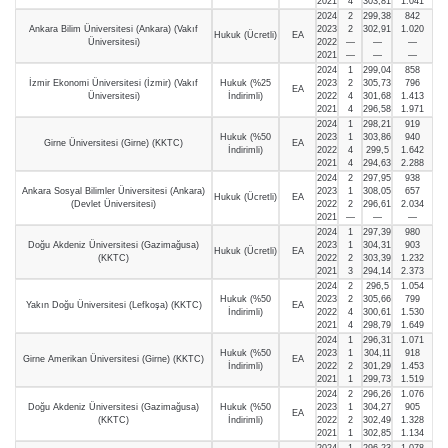
2021
4
303,81
1.041
2024
2
299,38
842
Ankara Bilim Üniversitesi (Ankara) (Vakıf
2023
2
302,91
1.020
Hukuk (Ücretli)
EA
Üniversitesi)
2022
—
—
—
2021
—
—
—
2024
1
299,04
858
İzmir Ekonomi Üniversitesi (İzmir) (Vakıf
Hukuk (%25
2023
2
305,73
796
EA
Üniversitesi)
İndirimli)
2022
4
301,68
1.413
2021
4
296,58
1.971
2024
1
298,21
919
Hukuk (%50
2023
1
303,86
940
Girne Üniversitesi (Girne) (KKTC)
EA
İndirimli)
2022
4
299,5
1.642
2021
4
294,63
2.288
2024
2
297,95
938
Ankara Sosyal Bilimler Üniversitesi (Ankara)
2023
1
308,05
657
Hukuk (Ücretli)
EA
(Devlet Üniversitesi)
2022
2
296,61
2.034
2021
—
—
—
2024
1
297,39
980
Doğu Akdeniz Üniversitesi (Gazimağusa)
2023
1
304,31
903
Hukuk (Ücretli)
EA
(KKTC)
2022
2
303,39
1.232
2021
3
294,14
2.373
2024
2
296,5
1.054
Hukuk (%50
2023
2
305,66
799
Yakın Doğu Üniversitesi (Lefkoşa) (KKTC)
EA
İndirimli)
2022
4
300,61
1.530
2021
4
298,79
1.649
2024
1
296,31
1.071
Hukuk (%50
2023
1
304,11
918
Girne Amerikan Üniversitesi (Girne) (KKTC)
EA
İndirimli)
2022
2
301,29
1.453
2021
1
299,73
1.519
2024
2
296,26
1.076
Doğu Akdeniz Üniversitesi (Gazimağusa)
Hukuk (%50
2023
1
304,27
905
EA
(KKTC)
İndirimli)
2022
2
302,49
1.328
2021
1
302,85
1.134
2024
1
296,23
1.078