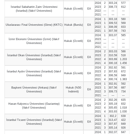
2024
2
303,24
577
İstanbul Sabahattin Zaim Üniversitesi
2023
2
308,73
612
Hukuk (Ücretli)
EA
(İstanbul) (Vakıf Üniversitesi)
2022
—
—
—
2021
—
—
—
2024
1
303,18
580
2023
1
309,53
569
Uluslararası Final Üniversitesi (Girne) (KKTC)
Hukuk (Burslu)
EA
2022
1
308,09
833
2021
1
307,59
743
2024
1
303,07
585
İzmir Ekonomi Üniversitesi (İzmir) (Vakıf
2023
—
—
—
Hukuk (Ücretli)
EA
Üniversitesi)
2022
—
—
—
2021
—
—
—
2024
2
303,03
586
İstanbul Okan Üniversitesi (İstanbul) (Vakıf
2023
2
310,59
518
Hukuk (Ücretli)
EA
Üniversitesi)
2022
4
303,69
1.203
2021
4
300,18
1.456
2024
2
302,92
591
İstanbul Aydın Üniversitesi (İstanbul) (Vakıf
2023
2
307,83
672
Hukuk (Ücretli)
EA
Üniversitesi)
2022
4
306,59
949
2021
4
300,74
1.383
2024
1
302,91
592
Başkent Üniversitesi (Ankara) (Vakıf
Hukuk (%50
2023
1
307,56
687
EA
Üniversitesi)
İndirimli)
2022
3
309,73
734
2021
—
—
—
2024
2
302,26
635
Hasan Kalyoncu Üniversitesi (Gaziantep)
2023
2
305,19
832
Hukuk (Ücretli)
EA
(Vakıf Üniversitesi)
2022
4
305,65
1.018
2021
4
303,93
1.030
2024
1
302,2
639
İstanbul Ticaret Üniversitesi (İstanbul) (Vakıf
2023
1
313,47
422
Hukuk (Ücretli)
EA
Üniversitesi)
2022
3
307,87
849
2021
3
305,14
926
2024
1
302,07
647