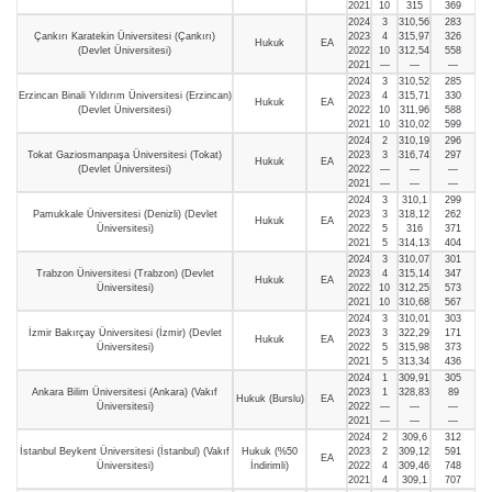
2021
10
315
369
2024
3
310,56
283
Çankırı Karatekin Üniversitesi (Çankırı)
2023
4
315,97
326
Hukuk
EA
(Devlet Üniversitesi)
2022
10
312,54
558
2021
—
—
—
2024
3
310,52
285
Erzincan Binali Yıldırım Üniversitesi (Erzincan)
2023
4
315,71
330
Hukuk
EA
(Devlet Üniversitesi)
2022
10
311,96
588
2021
10
310,02
599
2024
2
310,19
296
Tokat Gaziosmanpaşa Üniversitesi (Tokat)
2023
3
316,74
297
Hukuk
EA
(Devlet Üniversitesi)
2022
—
—
—
2021
—
—
—
2024
3
310,1
299
Pamukkale Üniversitesi (Denizli) (Devlet
2023
3
318,12
262
Hukuk
EA
Üniversitesi)
2022
5
316
371
2021
5
314,13
404
2024
3
310,07
301
Trabzon Üniversitesi (Trabzon) (Devlet
2023
4
315,14
347
Hukuk
EA
Üniversitesi)
2022
10
312,25
573
2021
10
310,68
567
2024
3
310,01
303
İzmir Bakırçay Üniversitesi (İzmir) (Devlet
2023
3
322,29
171
Hukuk
EA
Üniversitesi)
2022
5
315,98
373
2021
5
313,34
436
2024
1
309,91
305
Ankara Bilim Üniversitesi (Ankara) (Vakıf
2023
1
328,83
89
Hukuk (Burslu)
EA
Üniversitesi)
2022
—
—
—
2021
—
—
—
2024
2
309,6
312
İstanbul Beykent Üniversitesi (İstanbul) (Vakıf
Hukuk (%50
2023
2
309,12
591
EA
Üniversitesi)
İndirimli)
2022
4
309,46
748
2021
4
309,1
707