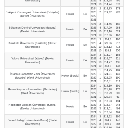
Üniversitesi)
2022
8
314,28
461
2021
10
314,74
378
2024
2
314,85
178
Eskişehir Osmangazi Üniversitesi (Eskişehir)
2023
2
319,42
228
Hukuk
EA
(Devlet Üniversitesi)
2022
—
—
—
2021
—
—
—
2024
3
314,65
181
Süleyman Demirel Üniversitesi (Isparta)
2023
4
317,29
288
Hukuk
EA
(Devlet Üniversitesi)
2022
10
313,16
529
2021
10
312,66
467
2024
3
314,4
186
Kırıkkale Üniversitesi (Kırıkkale) (Devlet
2023
4
320,06
212
Hukuk
EA
Üniversitesi)
2022
10
315,12
413
2021
10
318,1
256
2024
3
314,27
188
Yalova Üniversitesi (Yalova) (Devlet
2023
4
319,67
221
Hukuk
EA
Üniversitesi)
2022
10
314,77
435
2021
10
313,3
438
2024
1
314,25
189
İstanbul Sabahattin Zaim Üniversitesi
2023
1
324,01
149
Hukuk (Burslu)
EA
(İstanbul) (Vakıf Üniversitesi)
2022
1
322,25
190
2021
1
316,41
312
2024
1
314,19
191
Hasan Kalyoncu Üniversitesi (Gaziantep)
2023
1
321,98
175
Hukuk (Burslu)
EA
(Vakıf Üniversitesi)
2022
1
318,29
301
2021
1
329,74
61
2024
3
313,93
194
Necmettin Erbakan Üniversitesi (Konya)
2023
3
318,77
245
Hukuk
EA
(Devlet Üniversitesi)
2022
5
313,51
498
2021
5
312,64
469
2024
3
313,92
195
Bursa Uludağ Üniversitesi (Bursa) (Devlet
2023
4
324,2
146
Hukuk
EA
Üniversitesi)
2022
8
315,7
386
2021
10
316,86
293