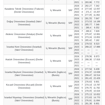
2021
1
283,96
7.772
2024
2
282,27
7.342
Karadeniz Teknik Üniversitesi (Trabzon)
2023
4
277,04
12.057
İç Mimarlık
SAY
(Devlet Üniversitesi)
2022
4
271,3
15.207
2021
5
277,05
11.062
2024
1
281,55
7.647
Doğuş Üniversitesi (İstanbul) (Vakıf
2023
1
273,53
14.189
İç Mimarlık (Burslu)
SAY
Üniversitesi)
2022
1
285,77
7.346
2021
1
280,4
9.352
2024
7
280,9
7.929
Akdeniz Üniversitesi (Antalya) (Devlet
2023
7
275,97
12.661
İç Mimarlık
SAY
Üniversitesi)
2022
5
273,24
13.852
2021
5
285,42
7.182
2024
1
279,53
8.523
İstanbul Kent Üniversitesi (İstanbul)
2023
1
268,22
17.886
İç Mimarlık (Burslu)
SAY
(Vakıf Üniversitesi)
2022
—
—
—
2021
—
—
—
2024
2
278,56
8.973
Atatürk Üniversitesi (Erzurum) (Devlet
2023
3
268,36
17.816
İç Mimarlık
SAY
Üniversitesi)
2022
—
—
—
2021
—
—
—
2024
1
277,54
9.439
İstanbul Beykent Üniversitesi (İstanbul)
İç Mimarlık (İngilizce)
2023
1
274,37
13.638
SAY
(Vakıf Üniversitesi)
(Burslu)
2022
1
269,47
16.514
2021
1
261,43
22.429
2024
7
276,63
9.901
Kocaeli Üniversitesi (Kocaeli) (Devlet
2023
7
274,14
13.797
İç Mimarlık
SAY
Üniversitesi)
2022
5
276,75
11.792
2021
5
279,05
10.024
2024
1
275,13
10.652
İstanbul Nişantaşı Üniversitesi (İstanbul)
İç Mimarlık (İngilizce)
2023
1
272,63
14.770
SAY
(Vakıf Üniversitesi)
(Burslu)
2022
1
276,91
11.694
2021
1
281,38
8.901