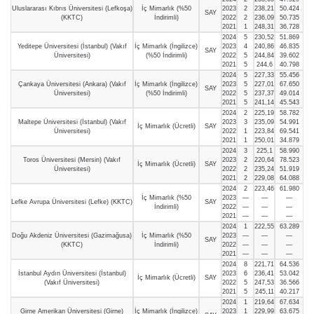
Uluslararası Kıbrıs Üniversitesi (Lefkoşa)
İç Mimarlık (%50
2023
2
238,21
50.424
SAY
(KKTC)
İndirimli)
2022
2
236,09
50.735
2021
1
248,31
36.728
2024
5
230,52
51.869
Yeditepe Üniversitesi (İstanbul) (Vakıf
İç Mimarlık (İngilizce)
2023
4
240,86
46.835
SAY
Üniversitesi)
(%50 İndirimli)
2022
5
244,84
39.602
2021
5
244,6
40.798
2024
5
227,33
55.456
Çankaya Üniversitesi (Ankara) (Vakıf
İç Mimarlık (İngilizce)
2023
5
227,01
67.650
SAY
Üniversitesi)
(%50 İndirimli)
2022
5
237,37
49.014
2021
5
241,14
45.543
2024
2
225,19
58.782
Maltepe Üniversitesi (İstanbul) (Vakıf
2023
3
235,09
54.991
İç Mimarlık (Ücretli)
SAY
Üniversitesi)
2022
1
223,84
69.541
2021
1
250,01
34.879
2024
3
225,1
58.990
Toros Üniversitesi (Mersin) (Vakıf
2023
2
220,64
78.523
İç Mimarlık (Ücretli)
SAY
Üniversitesi)
2022
2
235,24
51.919
2021
2
229,08
64.088
2024
2
223,46
61.980
İç Mimarlık (%50
2023
—
—
—
Lefke Avrupa Üniversitesi (Lefke) (KKTC)
SAY
İndirimli)
2022
—
—
—
2021
—
—
—
2024
1
222,55
63.289
Doğu Akdeniz Üniversitesi (Gazimağusa)
İç Mimarlık (%50
2023
—
—
—
SAY
(KKTC)
İndirimli)
2022
—
—
—
2021
—
—
—
2024
8
221,71
64.536
İstanbul Aydın Üniversitesi (İstanbul)
2023
6
236,41
53.042
İç Mimarlık (Ücretli)
SAY
(Vakıf Üniversitesi)
2022
5
247,53
36.566
2021
5
245,11
40.217
2024
1
219,64
67.634
Girne Amerikan Üniversitesi (Girne)
İç Mimarlık (İngilizce)
2023
1
229,99
63.675