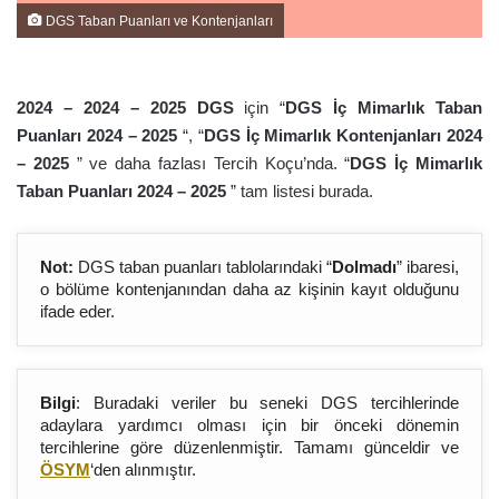
DGS Taban Puanları ve Kontenjanları
2024 – 2024 – 202
5
DGS
için “
DGS İç Mimarlık Taban
Puanları 2024 – 202
5
“, “
DGS İç Mimarlık Kontenjanları 2024
– 202
5
” ve daha fazlası Tercih Koçu’nda. “
DGS İç Mimarlık
Taban Puanları 2024 – 202
5
” tam listesi burada.
Not:
DGS taban puanları tablolarındaki “
Dolmadı
” ibaresi,
o bölüme kontenjanından daha az kişinin kayıt olduğunu
ifade eder.
Bilgi
: Buradaki veriler bu seneki DGS tercihlerinde
adaylara yardımcı olması için bir önceki dönemin
tercihlerine göre düzenlenmiştir. Tamamı günceldir ve
ÖSYM
‘den alınmıştır.