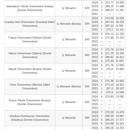
2024
3
274,77
10.830
İskenderun Teknik Üniversitesi (Hatay)
2023
3
269,33
17.086
İç Mimarlık
SAY
(Devlet Üniversitesi)
2022
3
268,37
17.291
2021
—
—
—
2024
1
274,59
10.938
İstanbul Arel Üniversitesi (İstanbul) (Vakıf
2023
1
267,63
18.329
İç Mimarlık (Burslu)
SAY
Üniversitesi)
2022
1
287,12
6.780
2021
1
275,2
12.113
2024
3
274,11
11.220
Trakya Üniversitesi (Edirne) (Devlet
2023
2
271,99
15.152
İç Mimarlık
SAY
Üniversitesi)
2022
—
—
—
2021
—
—
—
2024
7
272,76
12.014
Yalova Üniversitesi (Yalova) (Devlet
2023
6
271,75
15.329
İç Mimarlık
SAY
Üniversitesi)
2022
4
269,62
16.412
2021
4
275,45
11.953
2024
6
271,78
12.600
Selçuk Üniversitesi (Konya) (Devlet
2023
3
270,8
15.983
İç Mimarlık
SAY
Üniversitesi)
2022
—
—
—
2021
—
—
—
2024
1
271,38
12.843
Toros Üniversitesi (Mersin) (Vakıf
2023
1
273,14
14.421
İç Mimarlık (Burslu)
SAY
Üniversitesi)
2022
1
267,2
18.187
2021
1
270,9
14.946
2024
4
270,93
13.092
Konya Teknik Üniversitesi (Konya)
2023
—
—
—
İç Mimarlık
SAY
(Devlet Üniversitesi)
2022
—
—
—
2021
—
—
—
2024
7
270,38
13.478
Kütahya Dumlupınar Üniversitesi
2023
7
269,55
16.897
İç Mimarlık
SAY
(Kütahya) (Devlet Üniversitesi)
2022
5
268,25
17.377
2021
5
274,88
12.321
2024
1
269,16
14.253