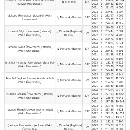
İç Mimarlık
SAY
(Devlet Üniversitesi)
2022
5
276,41
11.994
2021
5
281,02
9.066
2024
1
289,67
4.807
Maltepe Üniversitesi (İstanbul) (Vakıf
2023
1
282,97
8.966
İç Mimarlık (Burslu)
SAY
Üniversitesi)
2022
1
285,27
7.545
2021
1
276,59
11.304
2024
1
289,66
4.810
İstanbul Bilgi Üniversitesi (İstanbul)
İç Mimarlık (İngilizce)
2023
1
285,44
7.889
SAY
(Vakıf Üniversitesi)
(Burslu)
2022
1
292,72
4.702
2021
1
289,71
5.657
2024
1
288,84
5.044
İstanbul Aydın Üniversitesi (İstanbul)
2023
1
285,53
7.856
İç Mimarlık (Burslu)
SAY
(Vakıf Üniversitesi)
2022
1
289,37
5.898
2021
1
282,89
8.223
2024
1
285,29
6.192
İstanbul Nişantaşı Üniversitesi (İstanbul)
2023
1
282,4
9.225
İç Mimarlık (Burslu)
SAY
(Vakıf Üniversitesi)
2022
1
285,36
7.503
2021
1
275,42
11.977
2024
1
285,15
6.241
İstanbul Beykent Üniversitesi (İstanbul)
2023
1
278,37
11.293
İç Mimarlık (Burslu)
SAY
(Vakıf Üniversitesi)
2022
1
284,74
7.785
2021
2
275,59
11.866
2024
1
285,05
6.279
İstanbul Gelişim Üniversitesi (İstanbul)
2023
1
277,93
11.552
İç Mimarlık (Burslu)
SAY
(Vakıf Üniversitesi)
2022
1
288,5
6.241
2021
1
277,29
10.944
2024
1
284,78
6.380
İstanbul Rumeli Üniversitesi (İstanbul)
2023
1
283,26
8.823
İç Mimarlık (Burslu)
SAY
(Vakıf Üniversitesi)
2022
1
272,13
14.633
2021
1
273,57
13.147
2024
1
282,8
7.160
Çankaya Üniversitesi (Ankara) (Vakıf
İç Mimarlık (İngilizce)
2023
1
285,07
8.013
SAY
Üniversitesi)
(Burslu)
2022
1
281,38
9.309