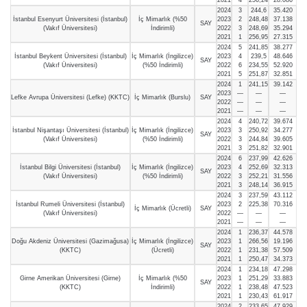
2024
3
244,6
35.420
İstanbul Esenyurt Üniversitesi (İstanbul)
İç Mimarlık (%50
2023
2
248,48
37.138
SAY
(Vakıf Üniversitesi)
İndirimli)
2022
3
248,69
35.294
2021
1
256,95
27.315
2024
5
241,85
38.277
İstanbul Beykent Üniversitesi (İstanbul)
İç Mimarlık (İngilizce)
2023
4
239,5
48.646
SAY
(Vakıf Üniversitesi)
(%50 İndirimli)
2022
6
234,55
52.920
2021
5
251,87
32.851
2024
1
241,15
39.142
2023
—
—
—
Lefke Avrupa Üniversitesi (Lefke) (KKTC)
İç Mimarlık (Burslu)
SAY
2022
—
—
—
2021
—
—
—
2024
4
240,72
39.674
İstanbul Nişantaşı Üniversitesi (İstanbul)
İç Mimarlık (İngilizce)
2023
3
250,92
34.277
SAY
(Vakıf Üniversitesi)
(%50 İndirimli)
2022
3
244,84
39.605
2021
3
251,82
32.901
2024
6
237,99
42.626
İstanbul Bilgi Üniversitesi (İstanbul)
İç Mimarlık (İngilizce)
2023
4
252,69
32.313
SAY
(Vakıf Üniversitesi)
(%50 İndirimli)
2022
3
252,21
31.556
2021
3
248,14
36.915
2024
3
237,59
43.112
İstanbul Rumeli Üniversitesi (İstanbul)
2023
2
225,38
70.316
İç Mimarlık (Ücretli)
SAY
(Vakıf Üniversitesi)
2022
—
—
—
2021
—
—
—
2024
1
236,37
44.578
Doğu Akdeniz Üniversitesi (Gazimağusa)
İç Mimarlık (İngilizce)
2023
1
266,56
19.196
SAY
(KKTC)
(Ücretli)
2022
1
231,38
57.509
2021
1
250,47
34.373
2024
1
234,18
47.298
Girne Amerikan Üniversitesi (Girne)
İç Mimarlık (%50
2023
1
251,29
33.883
SAY
(KKTC)
İndirimli)
2022
1
238,48
47.523
2021
1
230,43
61.917
2024
2
233,65
47.929