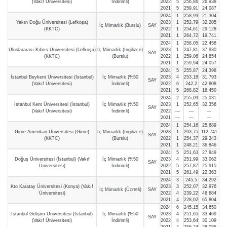
(Vakıf Üniversitesi)
İndirimli)
2022
5
256,86
26.938
2021
5
259,91
24.087
2024
1
258,99
21.304
Yakın Doğu Üniversitesi (Lefkoşa)
2023
1
252,79
32.205
İç Mimarlık (Burslu)
SAY
(KKTC)
2022
1
254,61
29.128
2021
1
264,72
19.741
2024
1
258,05
22.458
Uluslararası Kıbrıs Üniversitesi (Lefkoşa)
İç Mimarlık (İngilizce)
2023
1
247,81
37.930
SAY
(KKTC)
(Burslu)
2022
1
259,06
24.854
2021
1
259,94
24.057
2024
5
255,87
24.398
İstanbul Beykent Üniversitesi (İstanbul)
İç Mimarlık (%50
2023
4
253,18
31.793
SAY
(Vakıf Üniversitesi)
İndirimli)
2022
6
242,2
42.808
2021
5
268,82
16.450
2024
2
255,09
25.031
İstanbul Kent Üniversitesi (İstanbul)
İç Mimarlık (%50
2023
1
252,65
32.356
SAY
(Vakıf Üniversitesi)
İndirimli)
2022
—
—
—
2021
—
—
—
2024
1
254,16
25.689
Girne Amerikan Üniversitesi (Girne)
İç Mimarlık (İngilizce)
2023
1
203,75
112.741
SAY
(KKTC)
(Burslu)
2022
1
254,37
29.343
2021
1
248,21
36.846
2024
5
251,63
27.849
Doğuş Üniversitesi (İstanbul) (Vakıf
İç Mimarlık (%50
2023
4
251,99
33.062
SAY
Üniversitesi)
İndirimli)
2022
5
257,87
25.915
2021
5
261,49
22.363
2024
3
245,5
34.292
Kto Karatay Üniversitesi (Konya) (Vakıf
2023
3
252,07
32.976
İç Mimarlık (Ücretli)
SAY
Üniversitesi)
2022
4
239,22
46.684
2021
4
228,02
65.804
2024
6
245,15
34.650
İstanbul Gelişim Üniversitesi (İstanbul)
İç Mimarlık (%50
2023
4
251,65
33.469
SAY
(Vakıf Üniversitesi)
İndirimli)
2022
4
253,64
30.109
2021
4
256,24
28.086