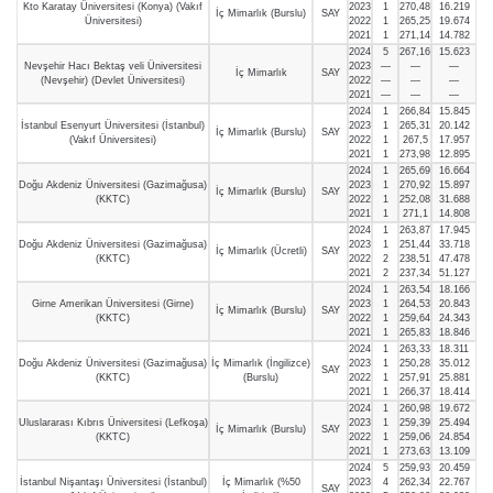
Kto Karatay Üniversitesi (Konya) (Vakıf
2023
1
270,48
16.219
İç Mimarlık (Burslu)
SAY
Üniversitesi)
2022
1
265,25
19.674
2021
1
271,14
14.782
2024
5
267,16
15.623
Nevşehir Hacı Bektaş veli Üniversitesi
2023
—
—
—
İç Mimarlık
SAY
(Nevşehir) (Devlet Üniversitesi)
2022
—
—
—
2021
—
—
—
2024
1
266,84
15.845
İstanbul Esenyurt Üniversitesi (İstanbul)
2023
1
265,31
20.142
İç Mimarlık (Burslu)
SAY
(Vakıf Üniversitesi)
2022
1
267,5
17.957
2021
1
273,98
12.895
2024
1
265,69
16.664
Doğu Akdeniz Üniversitesi (Gazimağusa)
2023
1
270,92
15.897
İç Mimarlık (Burslu)
SAY
(KKTC)
2022
1
252,08
31.688
2021
1
271,1
14.808
2024
1
263,87
17.945
Doğu Akdeniz Üniversitesi (Gazimağusa)
2023
1
251,44
33.718
İç Mimarlık (Ücretli)
SAY
(KKTC)
2022
2
238,51
47.478
2021
2
237,34
51.127
2024
1
263,54
18.166
Girne Amerikan Üniversitesi (Girne)
2023
1
264,53
20.843
İç Mimarlık (Burslu)
SAY
(KKTC)
2022
1
259,64
24.343
2021
1
265,83
18.846
2024
1
263,33
18.311
Doğu Akdeniz Üniversitesi (Gazimağusa)
İç Mimarlık (İngilizce)
2023
1
250,28
35.012
SAY
(KKTC)
(Burslu)
2022
1
257,91
25.881
2021
1
266,37
18.414
2024
1
260,98
19.672
Uluslararası Kıbrıs Üniversitesi (Lefkoşa)
2023
1
259,39
25.494
İç Mimarlık (Burslu)
SAY
(KKTC)
2022
1
259,06
24.854
2021
1
273,63
13.109
2024
5
259,93
20.459
İstanbul Nişantaşı Üniversitesi (İstanbul)
İç Mimarlık (%50
2023
4
262,34
22.767
SAY