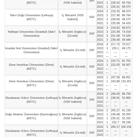
SAY
(KKTC)
(%50 İndirimli)
2022
1
226,02
65.754
2021
1
226,41
68.575
2024
2
219,35
68.074
Yakın Doğu Üniversitesi (Lefkoşa)
İç Mimarlık (%50
2023
2
227,48
66.764
SAY
(KKTC)
İndirimli)
2022
3
239,64
46.275
2021
3
235,09
54.433
2024
3
218,82
68.873
Yeditepe Üniversitesi (İstanbul) (Vakıf
İç Mimarlık (İngilizce)
2023
3
223,48
73.519
SAY
Üniversitesi)
(Ücretli)
2022
3
221,08
74.328
2021
3
238,48
49.448
2024
4
217,72
70.517
İstanbul Arel Üniversitesi (İstanbul) (Vakıf
2023
3
226,1
69.175
İç Mimarlık (Ücretli)
SAY
Üniversitesi)
2022
—
—
—
2021
—
—
—
2024
1
210,71
81.702
Girne Amerikan Üniversitesi (Girne)
2023
1
232,05
59.507
İç Mimarlık (Ücretli)
SAY
(KKTC)
2022
—
—
—
2021
—
—
—
2024
1
207,59
86.951
Girne Amerikan Üniversitesi (Girne)
İç Mimarlık (İngilizce)
2023
1
193,89
133.351
SAY
(KKTC)
(Ücretli)
2022
—
—
—
2021
—
—
—
2024
2
206,05
89.750
Uluslararası Kıbrıs Üniversitesi (Lefkoşa)
İç Mimarlık (İngilizce)
2023
1
236,81
52.860
SAY
(KKTC)
(%50 İndirimli)
2022
—
—
—
2021
—
—
—
2024
2
205,27
91.159
Doğu Akdeniz Üniversitesi (Gazimağusa)
İç Mimarlık (İngilizce)
2023
1
238,48
50.055
SAY
(KKTC)
(%50 İndirimli)
2022
1
235,01
52.255
2021
1
232,7
58.236
2024
1
200,17
100.154
Uluslararası Kıbrıs Üniversitesi (Lefkoşa)
2023
—
—
—
İç Mimarlık (Ücretli)
SAY
(KKTC)
2022
—
—
—