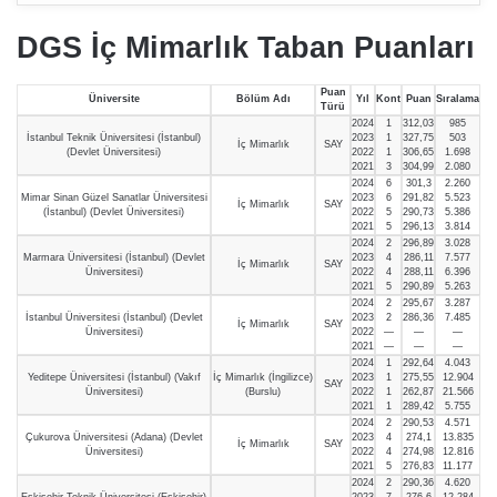
DGS İç Mimarlık Taban Puanları
Puan
Üniversite
Bölüm Adı
Yıl
Kont
Puan
Sıralama
Türü
2024
1
312,03
985
İstanbul Teknik Üniversitesi (İstanbul)
2023
1
327,75
503
İç Mimarlık
SAY
(Devlet Üniversitesi)
2022
1
306,65
1.698
2021
3
304,99
2.080
2024
6
301,3
2.260
Mimar Sinan Güzel Sanatlar Üniversitesi
2023
6
291,82
5.523
İç Mimarlık
SAY
(İstanbul) (Devlet Üniversitesi)
2022
5
290,73
5.386
2021
5
296,13
3.814
2024
2
296,89
3.028
Marmara Üniversitesi (İstanbul) (Devlet
2023
4
286,11
7.577
İç Mimarlık
SAY
Üniversitesi)
2022
4
288,11
6.396
2021
5
290,89
5.263
2024
2
295,67
3.287
İstanbul Üniversitesi (İstanbul) (Devlet
2023
2
286,36
7.485
İç Mimarlık
SAY
Üniversitesi)
2022
—
—
—
2021
—
—
—
2024
1
292,64
4.043
Yeditepe Üniversitesi (İstanbul) (Vakıf
İç Mimarlık (İngilizce)
2023
1
275,55
12.904
SAY
Üniversitesi)
(Burslu)
2022
1
262,87
21.566
2021
1
289,42
5.755
2024
2
290,53
4.571
Çukurova Üniversitesi (Adana) (Devlet
2023
4
274,1
13.835
İç Mimarlık
SAY
Üniversitesi)
2022
4
274,98
12.816
2021
5
276,83
11.177
2024
2
290,36
4.620
Eskişehir Teknik Üniversitesi (Eskişehir)
2023
7
276,6
12.284