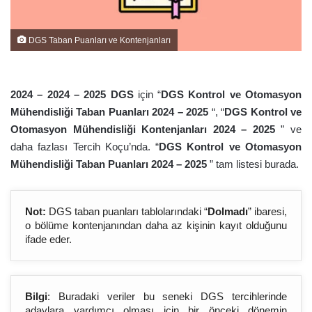
DGS Taban Puanları ve Kontenjanları
2024 – 2024 – 202
5
DGS
için “
DGS Kontrol ve Otomasyon
Mühendisliği Taban Puanları 2024 – 202
5
“, “
DGS Kontrol ve
Otomasyon Mühendisliği Kontenjanları 2024 – 202
5
” ve
daha fazlası Tercih Koçu’nda. “
DGS Kontrol ve Otomasyon
Mühendisliği Taban Puanları 2024 – 202
5
” tam listesi burada.
Not:
DGS taban puanları tablolarındaki “
Dolmadı
” ibaresi,
o bölüme kontenjanından daha az kişinin kayıt olduğunu
ifade eder.
Bilgi
: Buradaki veriler bu seneki DGS tercihlerinde
adaylara yardımcı olması için bir önceki dönemin