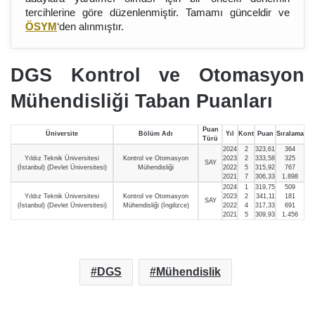
tercihlerine göre düzenlenmiştir. Tamamı günceldir ve
ÖSYM
‘den alınmıştır.
DGS Kontrol ve Otomasyon
Mühendisliği Taban Puanları
Puan
Üniversite
Bölüm Adı
Yıl
Kont
Puan
Sıralama
Türü
2024
2
323,61
364
Yıldız Teknik Üniversitesi
Kontrol ve Otomasyon
2023
2
333,58
325
SAY
(İstanbul) (Devlet Üniversitesi)
Mühendisliği
2022
5
315,92
767
2021
7
306,33
1.898
2024
1
319,75
509
Yıldız Teknik Üniversitesi
Kontrol ve Otomasyon
2023
2
341,11
181
SAY
(İstanbul) (Devlet Üniversitesi)
Mühendisliği (İngilizce)
2022
4
317,33
691
2021
5
309,93
1.456
DGS
Mühendislik