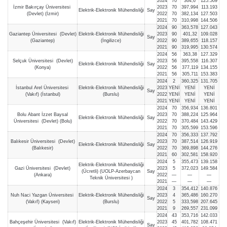
2024
70
364,6
125.509
İzmir Bakırçay Üniversitesi
2023
70
397,994
113.193
Elektrik-Elektronik Mühendisliği
Say
(Devlet) (İzmir)
2022
70
382,134
127.503
2021
70
310,998
144.506
2024
90
363,578
127.043
Gaziantep Üniversitesi (Devlet)
Elektrik-Elektronik Mühendisliği
2023
90
401,32
109.028
Say
(Gaziantep)
(İngilizce)
2022
90
389,655
118.157
2021
90
319,995
130.574
2024
56
363,38
127.329
Selçuk Üniversitesi (Devlet)
2023
56
395,558
116.307
Elektrik-Elektronik Mühendisliği
Say
(Konya)
2022
56
377,119
134.155
2021
56
305,711
153.383
2024
2
360,325
131.705
İstanbul Arel Üniversitesi
Elektrik-Elektronik Mühendisliği
2023
YENİ
YENİ
YENİ
Say
(Vakıf) (İstanbul)
(Burslu)
2022
YENİ
YENİ
YENİ
2021
YENİ
YENİ
YENİ
2024
70
356,934
136.801
Bolu Abant İzzet Baysal
2023
70
388,224
125.964
Elektrik-Elektronik Mühendisliği
Say
Üniversitesi (Devlet) (Bolu)
2022
70
370,484
143.429
2021
70
305,599
153.596
2024
70
356,333
137.792
Balıkesir Üniversitesi (Devlet)
2023
70
387,514
126.919
Elektrik-Elektronik Mühendisliği
Say
(Balıkesir)
2022
70
369,898
144.276
2021
60
302,581
158.920
2024
5
355,473
139.158
Elektrik-Elektronik Mühendisliği
Gazi Üniversitesi (Devlet)
2023
5
372,023
149.584
(Ücretli) (UOLP-Azerbaycan
Say
(Ankara)
2022
—
—
—
Teknik Üniversitesi )
2021
—
—
—
2024
3
354,412
140.876
Nuh Naci Yazgan Üniversitesi
Elektrik-Elektronik Mühendisliği
2023
4
365,486
160.270
Say
(Vakıf) (Kayseri)
(Burslu)
2022
5
333,598
207.645
2021
9
269,557
231.099
2024
43
353,716
142.033
Bahçeşehir Üniversitesi (Vakıf)
Elektrik-Elektronik Mühendisliği
2023
45
401,782
108.471
Say