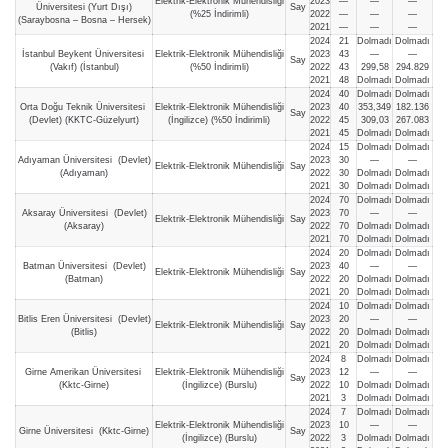
Elektrik-Elektronik Mühendisliği
2023
—
—
—
Üniversitesi (Yurt Dışı)
Say
(%25 İndirimli)
2022
—
—
—
(Saraybosna – Bosna – Hersek)
2021
—
—
—
2024
21
Dolmadı
Dolmadı
İstanbul Beykent Üniversitesi
Elektrik-Elektronik Mühendisliği
2023
43
—
—
Say
(Vakıf) (İstanbul)
(%50 İndirimli)
2022
43
299,58
294.829
2021
48
Dolmadı
Dolmadı
2024
40
Dolmadı
Dolmadı
Orta Doğu Teknik Üniversitesi
Elektrik-Elektronik Mühendisliği
2023
40
353,349
182.136
Say
(Devlet) (KKTC-Güzelyurt)
(İngilizce) (%50 İndirimli)
2022
45
309,03
267.083
2021
45
Dolmadı
Dolmadı
2024
15
Dolmadı
Dolmadı
Adıyaman Üniversitesi (Devlet)
2023
30
—
—
Elektrik-Elektronik Mühendisliği
Say
(Adıyaman)
2022
30
Dolmadı
Dolmadı
2021
30
Dolmadı
Dolmadı
2024
70
Dolmadı
Dolmadı
Aksaray Üniversitesi (Devlet)
2023
70
—
—
Elektrik-Elektronik Mühendisliği
Say
(Aksaray)
2022
70
Dolmadı
Dolmadı
2021
70
Dolmadı
Dolmadı
2024
20
Dolmadı
Dolmadı
Batman Üniversitesi (Devlet)
2023
40
—
—
Elektrik-Elektronik Mühendisliği
Say
(Batman)
2022
20
Dolmadı
Dolmadı
2021
20
Dolmadı
Dolmadı
2024
10
Dolmadı
Dolmadı
Bitlis Eren Üniversitesi (Devlet)
2023
20
—
—
Elektrik-Elektronik Mühendisliği
Say
(Bitlis)
2022
20
Dolmadı
Dolmadı
2021
20
Dolmadı
Dolmadı
2024
8
Dolmadı
Dolmadı
Girne Amerikan Üniversitesi
Elektrik-Elektronik Mühendisliği
2023
12
—
—
Say
(Kktc-Girne)
(İngilizce) (Burslu)
2022
10
Dolmadı
Dolmadı
2021
3
Dolmadı
Dolmadı
2024
7
Dolmadı
Dolmadı
Elektrik-Elektronik Mühendisliği
2023
10
—
—
Girne Üniversitesi (Kktc-Girne)
Say
(İngilizce) (Burslu)
2022
3
Dolmadı
Dolmadı