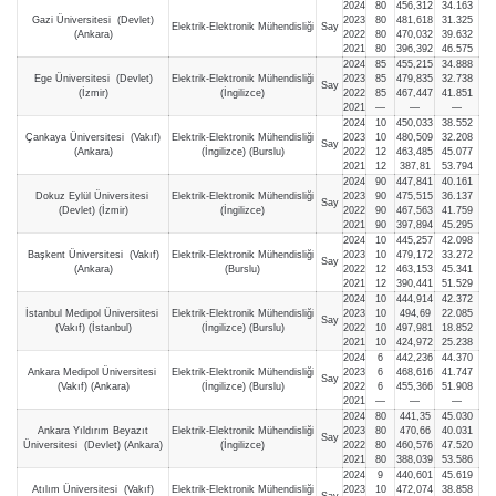
2024
80
456,312
34.163
Gazi Üniversitesi (Devlet)
2023
80
481,618
31.325
Elektrik-Elektronik Mühendisliği
Say
(Ankara)
2022
80
470,032
39.632
2021
80
396,392
46.575
2024
85
455,215
34.888
Ege Üniversitesi (Devlet)
Elektrik-Elektronik Mühendisliği
2023
85
479,835
32.738
Say
(İzmir)
(İngilizce)
2022
85
467,447
41.851
2021
—
—
—
2024
10
450,033
38.552
Çankaya Üniversitesi (Vakıf)
Elektrik-Elektronik Mühendisliği
2023
10
480,509
32.208
Say
(Ankara)
(İngilizce) (Burslu)
2022
12
463,485
45.077
2021
12
387,81
53.794
2024
90
447,841
40.161
Dokuz Eylül Üniversitesi
Elektrik-Elektronik Mühendisliği
2023
90
475,515
36.137
Say
(Devlet) (İzmir)
(İngilizce)
2022
90
467,563
41.759
2021
90
397,894
45.295
2024
10
445,257
42.098
Başkent Üniversitesi (Vakıf)
Elektrik-Elektronik Mühendisliği
2023
10
479,172
33.272
Say
(Ankara)
(Burslu)
2022
12
463,153
45.341
2021
12
390,441
51.529
2024
10
444,914
42.372
İstanbul Medipol Üniversitesi
Elektrik-Elektronik Mühendisliği
2023
10
494,69
22.085
Say
(Vakıf) (İstanbul)
(İngilizce) (Burslu)
2022
10
497,981
18.852
2021
10
424,972
25.238
2024
6
442,236
44.370
Ankara Medipol Üniversitesi
Elektrik-Elektronik Mühendisliği
2023
6
468,616
41.747
Say
(Vakıf) (Ankara)
(İngilizce) (Burslu)
2022
6
455,366
51.908
2021
—
—
—
2024
80
441,35
45.030
Ankara Yıldırım Beyazıt
Elektrik-Elektronik Mühendisliği
2023
80
470,66
40.031
Say
Üniversitesi (Devlet) (Ankara)
(İngilizce)
2022
80
460,576
47.520
2021
80
388,039
53.586
2024
9
440,601
45.619
Atılım Üniversitesi (Vakıf)
Elektrik-Elektronik Mühendisliği
2023
10
472,074
38.858
Say