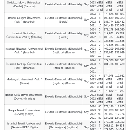
Ondokuz Mayıs Üniversitesi
2023
YENİ
YENİ
YENİ
Elektrik-Elektronik Mühendisliği
Say
(Devlet) (Samsun)
2022
YENİ
YENİ
YENİ
2021
YENİ
YENİ
YENİ
2024
4
378,676
106.884
İstanbul Gelişim Üniversitesi
Elektrik-Elektronik Mühendisliği
2023
8
402,689
107.323
Say
(Vakıf) (İstanbul)
(Burslu)
2022
8
383,774
125.482
2021
15
304,436
155.668
2024
5
378,178
107.520
İstanbul Yeni Yüzyıl
Elektrik-Elektronik Mühendisliği
2023
5
412,971
95.289
Say
Üniversitesi (Vakıf) (İstanbul)
(Burslu)
2022
3
408,787
96.485
2021
3
334,568
110.535
2024
2
377,685
108.136
İstanbul Nişantaşı Üniversitesi
Elektrik-Elektronik Mühendisliği
2023
2
402,209
107.925
Say
(Vakıf) (İstanbul)
(İngilizce) (Burslu)
2022
10
359,632
159.689
2021
—
—
—
2024
2
377,378
108.527
İstanbul Topkapı Üniversitesi
Elektrik-Elektronik Mühendisliği
2023
5
401,766
108.489
Say
(Vakıf) (İstanbul)
(İngilizce) (Burslu)
2022
—
—
—
2021
—
—
—
2024
4
374,078
112.682
Mudanya Üniversitesi (Vakıf)
Elektrik-Elektronik Mühendisliği
2023
YENİ
YENİ
YENİ
Say
(Bursa)
(İngilizce) (Burslu)
2022
YENİ
YENİ
YENİ
2021
YENİ
YENİ
YENİ
2024
70
373,632
113.237
Manisa Celâl Bayar Üniversitesi
2023
YENİ
YENİ
YENİ
Elektrik-Elektronik Mühendisliği
Say
(Devlet) (Manisa)
2022
YENİ
YENİ
YENİ
2021
YENİ
YENİ
YENİ
2024
90
373,186
113.855
Konya Teknik Üniversitesi
2023
90
403,288
106.601
Elektrik-Elektronik Mühendisliği
Say
(Devlet) (Konya)
2022
90
390,017
117.724
2021
80
324,295
124.355
2024
5
372,128
115.193
İstanbul Teknik Üniversitesi
Elektrik-Elektronik Mühendisliği
2023
7
503,812
16.334
(Devlet) (KKTC Eğitim
(Gazimağusa) (İngilizce)
Say
2022
10
477,025
34.044