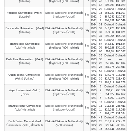
(İstanbul)
(İngilizce) (%50 İndirimli)
2022
48
377,699
133.381
2021
42
307,068
151.029
2024
20
Dolmadı
Dolmadı
Yeditepe Üniversitesi (Vakıf)
Elektrik-Elektronik Mühendisliği
2023
15
365,029
161.017
Say
(İstanbul)
(İngilizce) (Ücretli)
2022
9
387,542
120.737
2021
9
301,631
160.549
2024
33
Dolmadı
Dolmadı
Bahçeşehir Üniversitesi (Vakıf)
Elektrik-Elektronik Mühendisliği
2023
31
348,928
190.939
Say
(İstanbul)
(İngilizce) (Ücretli)
2022
31
379,38
131.071
2021
31
298,305
166.708
2024
65
Dolmadı
Dolmadı
İstanbul Bilgi Üniversitesi
Elektrik-Elektronik Mühendisliği
2023
67
348,642
191.524
Say
(Vakıf) (İstanbul)
(İngilizce) (%50 İndirimli)
2022
59
365,928
150.192
2021
65
288,38
186.387
2024
35
Dolmadı
Dolmadı
Kadir Has Üniversitesi (Vakıf)
Elektrik-Elektronik Mühendisliği
2023
36
—
—
Say
(İstanbul)
(İngilizce) (%50 İndirimli)
2022
28
355,402
166.694
2021
23
281,776
201.011
2024
51
Dolmadı
Dolmadı
Ostim Teknik Üniversitesi
Elektrik-Elektronik Mühendisliği
2023
51
337,376
216.048
Say
(Vakıf) (Ankara)
(İngilizce) (%50 İndirimli)
2022
30
327,273
221.485
2021
21
281,217
202.278
2024
9
Dolmadı
Dolmadı
Yaşar Üniversitesi (Vakıf)
Elektrik-Elektronik Mühendisliği
2023
9
308,91
295.769
Say
(İzmir)
(İngilizce) (Ücretli)
2022
6
354,827
167.652
2021
6
275,092
217.071
2024
15
Dolmadı
Dolmadı
İstanbul Kültür Üniversitesi
Elektrik-Elektronik Mühendisliği
2023
14
311,845
286.011
Say
(Vakıf) (İstanbul)
(İngilizce) (Ücretli)
2022
11
329,033
217.526
2021
5
269,475
231.334
2024
42
Dolmadı
Dolmadı
Fatih Sultan Mehmet Vakıf
Elektrik-Elektronik Mühendisliği
2023
25
316,212
272.421
Say
Üniversitesi (Vakıf) (İstanbul)
(%50 İndirimli)
2022
20
320,649
236.967
2021
15
257,441
266.898