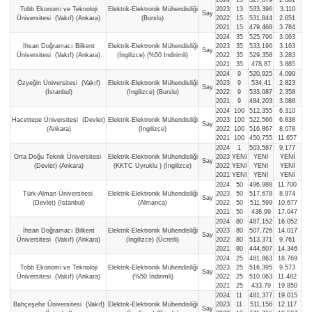
Tobb Ekonomi ve Teknoloji
Elektrik-Elektronik Mühendisliği
2023
13
533,396
3.110
Say
Üniversitesi (Vakıf) (Ankara)
(Burslu)
2022
15
531,844
2.651
2021
15
479,468
3.784
2024
35
525,796
3.063
İhsan Doğramacı Bilkent
Elektrik-Elektronik Mühendisliği
2023
35
533,196
3.163
Say
Üniversitesi (Vakıf) (Ankara)
(İngilizce) (%50 İndirimli)
2022
35
529,358
3.283
2021
35
478,87
3.885
2024
9
520,925
4.099
Özyeğin Üniversitesi (Vakıf)
Elektrik-Elektronik Mühendisliği
2023
9
534,41
2.823
Say
(İstanbul)
(İngilizce) (Burslu)
2022
9
533,087
2.358
2021
9
484,203
3.088
2024
100
512,355
6.310
Hacettepe Üniversitesi (Devlet)
Elektrik-Elektronik Mühendisliği
2023
100
522,566
6.838
Say
(Ankara)
(İngilizce)
2022
100
516,867
8.078
2021
100
450,755
11.657
2024
1
503,587
9.177
Orta Doğu Teknik Üniversitesi
Elektrik-Elektronik Mühendisliği
2023
YENİ
YENİ
YENİ
Say
(Devlet) (Ankara)
(KKTC Uyruklu ) (İngilizce)
2022
YENİ
YENİ
YENİ
2021
YENİ
YENİ
YENİ
2024
50
496,988
11.700
Türk-Alman Üniversitesi
Elektrik-Elektronik Mühendisliği
2023
50
517,678
8.974
Say
(Devlet) (İstanbul)
(Almanca)
2022
50
511,599
10.677
2021
50
438,99
17.047
2024
80
487,152
16.052
İhsan Doğramacı Bilkent
Elektrik-Elektronik Mühendisliği
2023
80
507,726
14.017
Say
Üniversitesi (Vakıf) (Ankara)
(İngilizce) (Ücretli)
2022
80
513,371
9.761
2021
80
444,607
14.346
2024
25
481,863
18.769
Tobb Ekonomi ve Teknoloji
Elektrik-Elektronik Mühendisliği
2023
25
516,395
9.573
Say
Üniversitesi (Vakıf) (Ankara)
(%50 İndirimli)
2022
25
510,063
11.482
2021
25
433,79
19.850
2024
11
481,377
19.015
Bahçeşehir Üniversitesi (Vakıf)
Elektrik-Elektronik Mühendisliği
2023
11
511,156
12.117
Say