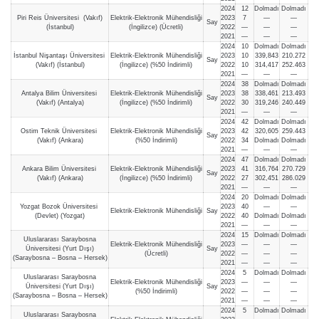
2024
12
Dolmadı
Dolmadı
Piri Reis Üniversitesi (Vakıf)
Elektrik-Elektronik Mühendisliği
2023
7
—
—
Say
(İstanbul)
(İngilizce) (Ücretli)
2022
—
—
—
2021
—
—
—
2024
10
Dolmadı
Dolmadı
İstanbul Nişantaşı Üniversitesi
Elektrik-Elektronik Mühendisliği
2023
10
339,843
210.272
Say
(Vakıf) (İstanbul)
(İngilizce) (%50 İndirimli)
2022
10
314,417
252.463
2021
—
—
—
2024
38
Dolmadı
Dolmadı
Antalya Bilim Üniversitesi
Elektrik-Elektronik Mühendisliği
2023
38
338,461
213.493
Say
(Vakıf) (Antalya)
(İngilizce) (%50 İndirimli)
2022
30
319,246
240.449
2021
—
—
—
2024
42
Dolmadı
Dolmadı
Ostim Teknik Üniversitesi
Elektrik-Elektronik Mühendisliği
2023
42
320,605
259.443
Say
(Vakıf) (Ankara)
(%50 İndirimli)
2022
34
Dolmadı
Dolmadı
2021
—
—
—
2024
47
Dolmadı
Dolmadı
Ankara Bilim Üniversitesi
Elektrik-Elektronik Mühendisliği
2023
41
316,764
270.729
Say
(Vakıf) (Ankara)
(İngilizce) (%50 İndirimli)
2022
27
302,451
286.029
2021
—
—
—
2024
20
Dolmadı
Dolmadı
Yozgat Bozok Üniversitesi
2023
40
—
—
Elektrik-Elektronik Mühendisliği
Say
(Devlet) (Yozgat)
2022
40
Dolmadı
Dolmadı
2021
—
—
—
2024
15
Dolmadı
Dolmadı
Uluslararası Saraybosna
Elektrik-Elektronik Mühendisliği
2023
—
—
—
Üniversitesi (Yurt Dışı)
Say
(Ücretli)
2022
—
—
—
(Saraybosna – Bosna – Hersek)
2021
—
—
—
2024
5
Dolmadı
Dolmadı
Uluslararası Saraybosna
Elektrik-Elektronik Mühendisliği
2023
—
—
—
Üniversitesi (Yurt Dışı)
Say
(%50 İndirimli)
2022
—
—
—
(Saraybosna – Bosna – Hersek)
2021
—
—
—
2024
5
Dolmadı
Dolmadı
Uluslararası Saraybosna