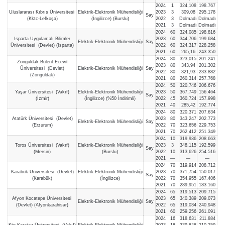
2024
1
324,108
198.767
Uluslararası Kıbrıs Üniversitesi
Elektrik-Elektronik Mühendisliği
2023
3
309,08
295.178
Say
(Kktc-Lefkoşa)
(İngilizce) (Burslu)
2022
3
Dolmadı
Dolmadı
2021
3
Dolmadı
Dolmadı
2024
60
324,085
198.816
Isparta Uygulamalı Bilimler
2023
60
344,706
199.684
Elektrik-Elektronik Mühendisliği
Say
Üniversitesi (Devlet) (Isparta)
2022
60
324,317
228.258
2021
60
265,16
243.350
2024
80
323,015
201.241
Zonguldak Bülent Ecevit
2023
80
343,94
201.302
Üniversitesi (Devlet)
Elektrik-Elektronik Mühendisliği
Say
2022
80
321,93
233.882
(Zonguldak)
2021
80
260,314
257.768
2024
50
320,746
206.676
Yaşar Üniversitesi (Vakıf)
Elektrik-Elektronik Mühendisliği
2023
50
367,749
156.464
Say
(İzmir)
(İngilizce) (%50 İndirimli)
2022
45
360,724
157.998
2021
40
285,42
192.774
2024
80
320,371
207.634
Atatürk Üniversitesi (Devlet)
2023
80
343,247
202.773
Elektrik-Elektronik Mühendisliği
Say
(Erzurum)
2022
70
323,656
229.753
2021
70
262,412
251.349
2024
10
319,936
208.663
Toros Üniversitesi (Vakıf)
Elektrik-Elektronik Mühendisliği
2023
3
348,115
192.599
Say
(Mersin)
(Burslu)
2022
10
313,626
254.516
2021
—
—
—
2024
70
319,914
208.712
Karabük Üniversitesi (Devlet)
Elektrik-Elektronik Mühendisliği
2023
70
371,754
150.017
Say
(Karabük)
(İngilizce)
2022
70
354,955
167.406
2021
70
289,951
183.160
2024
65
319,513
209.715
Afyon Kocatepe Üniversitesi
2023
65
340,389
209.073
Elektrik-Elektronik Mühendisliği
Say
(Devlet) (Afyonkarahisar)
2022
65
319,034
240.948
2021
60
259,256
261.091
2024
16
318,631
211.884
Kto Karatay Üniversitesi (Vakıf)
Elektrik-Elektronik Mühendisliği
2023
18
339,848
210.259