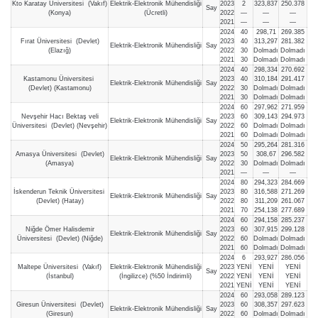
Kto Karatay Üniversitesi (Vakıf)
Elektrik-Elektronik Mühendisliği
2023
2
323,837
250.378
Say
(Konya)
(Ücretli)
2022
—
—
—
2021
—
—
—
2024
40
298,71
269.385
Fırat Üniversitesi (Devlet)
2023
40
313,297
281.382
Elektrik-Elektronik Mühendisliği
Say
(Elazığ)
2022
30
Dolmadı
Dolmadı
2021
30
Dolmadı
Dolmadı
2024
40
298,334
270.692
Kastamonu Üniversitesi
2023
40
310,184
291.417
Elektrik-Elektronik Mühendisliği
Say
(Devlet) (Kastamonu)
2022
30
Dolmadı
Dolmadı
2021
30
Dolmadı
Dolmadı
2024
60
297,962
271.959
Nevşehir Hacı Bektaş veli
2023
60
309,143
294.973
Elektrik-Elektronik Mühendisliği
Say
Üniversitesi (Devlet) (Nevşehir)
2022
60
Dolmadı
Dolmadı
2021
60
Dolmadı
Dolmadı
2024
50
295,264
281.316
Amasya Üniversitesi (Devlet)
2023
50
308,67
296.582
Elektrik-Elektronik Mühendisliği
Say
(Amasya)
2022
30
Dolmadı
Dolmadı
2021
—
—
—
2024
80
294,323
284.669
İskenderun Teknik Üniversitesi
2023
80
316,588
271.269
Elektrik-Elektronik Mühendisliği
Say
(Devlet) (Hatay)
2022
80
311,209
261.067
2021
70
254,138
277.689
2024
60
294,158
285.237
Niğde Ömer Halisdemir
2023
60
307,915
299.128
Elektrik-Elektronik Mühendisliği
Say
Üniversitesi (Devlet) (Niğde)
2022
60
Dolmadı
Dolmadı
2021
60
Dolmadı
Dolmadı
2024
6
293,927
286.056
Maltepe Üniversitesi (Vakıf)
Elektrik-Elektronik Mühendisliği
2023
YENİ
YENİ
YENİ
Say
(İstanbul)
(İngilizce) (%50 İndirimli)
2022
YENİ
YENİ
YENİ
2021
YENİ
YENİ
YENİ
2024
60
293,058
289.123
Giresun Üniversitesi (Devlet)
2023
60
308,357
297.623
Elektrik-Elektronik Mühendisliği
Say
(Giresun)
2022
60
Dolmadı
Dolmadı