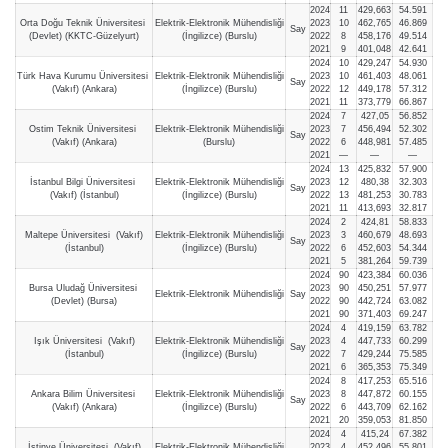
2024
11
429,663
54.591
Orta Doğu Teknik Üniversitesi
Elektrik-Elektronik Mühendisliği
2023
10
462,765
46.869
Say
(Devlet) (KKTC-Güzelyurt)
(İngilizce) (Burslu)
2022
8
458,176
49.514
2021
9
401,048
42.641
2024
10
429,247
54.930
Türk Hava Kurumu Üniversitesi
Elektrik-Elektronik Mühendisliği
2023
10
461,403
48.061
Say
(Vakıf) (Ankara)
(İngilizce) (Burslu)
2022
12
449,178
57.312
2021
11
373,779
66.867
2024
7
427,05
56.852
Ostim Teknik Üniversitesi
Elektrik-Elektronik Mühendisliği
2023
7
456,494
52.302
Say
(Vakıf) (Ankara)
(Burslu)
2022
6
448,981
57.485
2021
—
—
—
2024
13
425,832
57.900
İstanbul Bilgi Üniversitesi
Elektrik-Elektronik Mühendisliği
2023
12
480,38
32.303
Say
(Vakıf) (İstanbul)
(İngilizce) (Burslu)
2022
13
481,253
30.783
2021
11
413,693
32.817
2024
2
424,81
58.833
Maltepe Üniversitesi (Vakıf)
Elektrik-Elektronik Mühendisliği
2023
3
460,679
48.693
Say
(İstanbul)
(İngilizce) (Burslu)
2022
6
452,603
54.344
2021
5
381,264
59.739
2024
90
423,384
60.036
Bursa Uludağ Üniversitesi
2023
90
450,251
57.977
Elektrik-Elektronik Mühendisliği
Say
(Devlet) (Bursa)
2022
90
442,724
63.082
2021
90
371,403
69.247
2024
4
419,159
63.782
Işık Üniversitesi (Vakıf)
Elektrik-Elektronik Mühendisliği
2023
4
447,733
60.299
Say
(İstanbul)
(İngilizce) (Burslu)
2022
7
429,244
75.585
2021
6
365,353
75.349
2024
8
417,253
65.516
Ankara Bilim Üniversitesi
Elektrik-Elektronik Mühendisliği
2023
8
447,872
60.155
Say
(Vakıf) (Ankara)
(İngilizce) (Burslu)
2022
6
443,709
62.162
2021
20
359,053
81.850
2024
4
415,24
67.382
İstinye Üniversitesi (Vakıf)
Elektrik-Elektronik Mühendisliği
2023
4
452,496
55.801