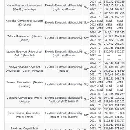
2024
15
345,172
156.326
Hasan Kalyoncu Üniversitesi
Elektrik-Elektronik Mühendisliği
2023
15
382,215
134.434
Say
(Vakıf) (Gaziantep)
(İngilizce) (Burslu)
2022
15
366,14
149.851
2021
15
286,589
190.205
2024
70
344,726
157.131
Kırıkkale Üniversitesi (Devlet)
2023
YENİ
YENİ
YENİ
Elektrik-Elektronik Mühendisliği
Say
(Kırıkkale)
2022
YENİ
YENİ
YENİ
2021
YENİ
YENİ
YENİ
2024
65
344,01
158.343
Yalova Üniversitesi (Devlet)
2023
65
366,861
157.959
Elektrik-Elektronik Mühendisliği
Say
(Yalova)
2022
65
343,822
187.311
2021
60
279,492
206.277
2024
3
342,166
161.658
İstanbul Esenyurt Üniversitesi
Elektrik-Elektronik Mühendisliği
2023
3
385,076
130.257
Say
(Vakıf) (İstanbul)
(İngilizce) (Burslu)
2022
—
—
—
2021
—
—
—
2024
70
342,142
161.700
Alanya Alaaddin Keykubat
Elektrik-Elektronik Mühendisliği
2023
70
369,668
153.379
Say
Üniversitesi (Devlet) (Antalya)
(İngilizce)
2022
70
352,501
171.639
2021
70
286,49
190.426
2024
55
341,221
163.378
Samsun Üniversitesi (Devlet)
2023
YENİ
YENİ
YENİ
Elektrik-Elektronik Mühendisliği
Say
(Samsun)
2022
YENİ
YENİ
YENİ
2021
YENİ
YENİ
YENİ
2024
58
340,755
164.269
Çankaya Üniversitesi (Vakıf)
Elektrik-Elektronik Mühendisliği
2023
68
394,765
117.303
Say
(Ankara)
(İngilizce) (%50 İndirimli)
2022
62
383,996
125.202
2021
70
306,932
151.298
2024
54
338,998
167.688
İzmir Ekonomi Üniversitesi
Elektrik-Elektronik Mühendisliği
2023
54
392,809
119.866
Say
(Vakıf) (İzmir)
(İngilizce) (%50 İndirimli)
2022
54
387,324
121.007
2021
48
315,836
136.797
2024
70
338,932
167.821
Bandırma Onyedi Eylül
2023
70
358,946
171.613