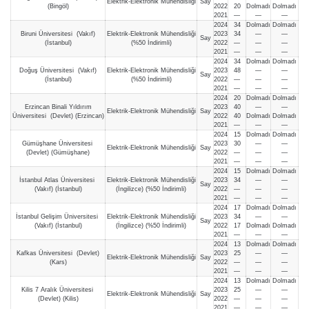
Elektrik-Elektronik Mühendisliği
Say
(Bingöl)
2022
20
Dolmadı
Dolmadı
2021
—
—
—
2024
34
Dolmadı
Dolmadı
Biruni Üniversitesi (Vakıf)
Elektrik-Elektronik Mühendisliği
2023
34
—
—
Say
(İstanbul)
(%50 İndirimli)
2022
—
—
—
2021
—
—
—
2024
34
Dolmadı
Dolmadı
Doğuş Üniversitesi (Vakıf)
Elektrik-Elektronik Mühendisliği
2023
48
—
—
Say
(İstanbul)
(%50 İndirimli)
2022
—
—
—
2021
—
—
—
2024
20
Dolmadı
Dolmadı
Erzincan Binali Yıldırım
2023
40
—
—
Elektrik-Elektronik Mühendisliği
Say
Üniversitesi (Devlet) (Erzincan)
2022
40
Dolmadı
Dolmadı
2021
—
—
—
2024
15
Dolmadı
Dolmadı
Gümüşhane Üniversitesi
2023
30
—
—
Elektrik-Elektronik Mühendisliği
Say
(Devlet) (Gümüşhane)
2022
—
—
—
2021
—
—
—
2024
15
Dolmadı
Dolmadı
İstanbul Atlas Üniversitesi
Elektrik-Elektronik Mühendisliği
2023
34
—
—
Say
(Vakıf) (İstanbul)
(İngilizce) (%50 İndirimli)
2022
—
—
—
2021
—
—
—
2024
17
Dolmadı
Dolmadı
İstanbul Gelişim Üniversitesi
Elektrik-Elektronik Mühendisliği
2023
34
—
—
Say
(Vakıf) (İstanbul)
(İngilizce) (%50 İndirimli)
2022
17
Dolmadı
Dolmadı
2021
—
—
—
2024
13
Dolmadı
Dolmadı
Kafkas Üniversitesi (Devlet)
2023
25
—
—
Elektrik-Elektronik Mühendisliği
Say
(Kars)
2022
—
—
—
2021
—
—
—
2024
13
Dolmadı
Dolmadı
Kilis 7 Aralık Üniversitesi
2023
25
—
—
Elektrik-Elektronik Mühendisliği
Say
(Devlet) (Kilis)
2022
—
—
—
2021
—
—
—