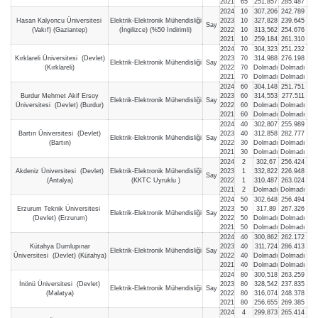
2021
65
251,857
285.487
2024
10
307,206
242.789
Hasan Kalyoncu Üniversitesi
Elektrik-Elektronik Mühendisliği
2023
10
327,828
239.645
Say
(Vakıf) (Gaziantep)
(İngilizce) (%50 İndirimli)
2022
10
313,562
254.676
2021
10
259,184
261.310
2024
70
304,323
251.232
Kırklareli Üniversitesi (Devlet)
2023
70
314,988
276.198
Elektrik-Elektronik Mühendisliği
Say
(Kırklareli)
2022
70
Dolmadı
Dolmadı
2021
70
Dolmadı
Dolmadı
2024
60
304,148
251.751
Burdur Mehmet Akif Ersoy
2023
60
314,553
277.511
Elektrik-Elektronik Mühendisliği
Say
Üniversitesi (Devlet) (Burdur)
2022
60
Dolmadı
Dolmadı
2021
60
Dolmadı
Dolmadı
2024
40
302,807
255.989
Bartın Üniversitesi (Devlet)
2023
40
312,858
282.777
Elektrik-Elektronik Mühendisliği
Say
(Bartın)
2022
30
Dolmadı
Dolmadı
2021
30
Dolmadı
Dolmadı
2024
2
302,67
256.424
Akdeniz Üniversitesi (Devlet)
Elektrik-Elektronik Mühendisliği
2023
1
332,822
226.948
Say
(Antalya)
(KKTC Uyruklu )
2022
1
310,487
263.024
2021
2
Dolmadı
Dolmadı
2024
50
302,648
256.494
Erzurum Teknik Üniversitesi
2023
50
317,89
267.326
Elektrik-Elektronik Mühendisliği
Say
(Devlet) (Erzurum)
2022
50
Dolmadı
Dolmadı
2021
50
Dolmadı
Dolmadı
2024
40
300,862
262.172
Kütahya Dumlupınar
2023
40
311,724
286.413
Elektrik-Elektronik Mühendisliği
Say
Üniversitesi (Devlet) (Kütahya)
2022
40
Dolmadı
Dolmadı
2021
40
Dolmadı
Dolmadı
2024
80
300,518
263.259
İnönü Üniversitesi (Devlet)
2023
80
328,542
237.835
Elektrik-Elektronik Mühendisliği
Say
(Malatya)
2022
80
316,074
248.378
2021
80
256,655
269.385
2024
4
299,873
265.414