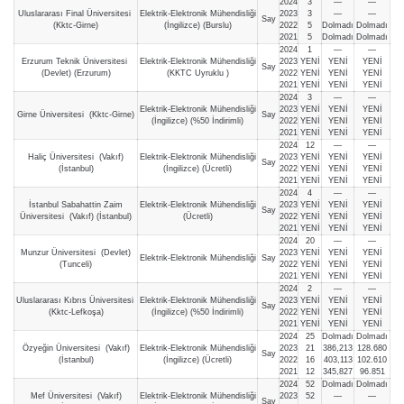
2024
3
—
—
Uluslararası Final Üniversitesi
Elektrik-Elektronik Mühendisliği
2023
3
—
—
Say
(Kktc-Girne)
(İngilizce) (Burslu)
2022
5
Dolmadı
Dolmadı
2021
5
Dolmadı
Dolmadı
2024
1
—
—
Erzurum Teknik Üniversitesi
Elektrik-Elektronik Mühendisliği
2023
YENİ
YENİ
YENİ
Say
(Devlet) (Erzurum)
(KKTC Uyruklu )
2022
YENİ
YENİ
YENİ
2021
YENİ
YENİ
YENİ
2024
3
—
—
Elektrik-Elektronik Mühendisliği
2023
YENİ
YENİ
YENİ
Girne Üniversitesi (Kktc-Girne)
Say
(İngilizce) (%50 İndirimli)
2022
YENİ
YENİ
YENİ
2021
YENİ
YENİ
YENİ
2024
12
—
—
Haliç Üniversitesi (Vakıf)
Elektrik-Elektronik Mühendisliği
2023
YENİ
YENİ
YENİ
Say
(İstanbul)
(İngilizce) (Ücretli)
2022
YENİ
YENİ
YENİ
2021
YENİ
YENİ
YENİ
2024
4
—
—
İstanbul Sabahattin Zaim
Elektrik-Elektronik Mühendisliği
2023
YENİ
YENİ
YENİ
Say
Üniversitesi (Vakıf) (İstanbul)
(Ücretli)
2022
YENİ
YENİ
YENİ
2021
YENİ
YENİ
YENİ
2024
20
—
—
Munzur Üniversitesi (Devlet)
2023
YENİ
YENİ
YENİ
Elektrik-Elektronik Mühendisliği
Say
(Tunceli)
2022
YENİ
YENİ
YENİ
2021
YENİ
YENİ
YENİ
2024
2
—
—
Uluslararası Kıbrıs Üniversitesi
Elektrik-Elektronik Mühendisliği
2023
YENİ
YENİ
YENİ
Say
(Kktc-Lefkoşa)
(İngilizce) (%50 İndirimli)
2022
YENİ
YENİ
YENİ
2021
YENİ
YENİ
YENİ
2024
25
Dolmadı
Dolmadı
Özyeğin Üniversitesi (Vakıf)
Elektrik-Elektronik Mühendisliği
2023
21
386,213
128.680
Say
(İstanbul)
(İngilizce) (Ücretli)
2022
16
403,113
102.610
2021
12
345,827
96.851
2024
52
Dolmadı
Dolmadı
Mef Üniversitesi (Vakıf)
Elektrik-Elektronik Mühendisliği
2023
52
—
—
Say