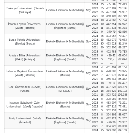
2021
80
361,666
79.152
2024
85
404,99
77.493
Sakarya Üniversitesi (Devlet)
2023
85
437,189
70.119
Elektrik-Elektronik Mühendisliği
Say
(Sakarya)
2022
85
427,884
76.907
2021
80
360,107
80.749
2024
10
404,668
77.794
İstanbul Aydın Üniversitesi
Elektrik-Elektronik Mühendisliği
2023
10
442,654
64.972
Say
(Vakıf) (İstanbul)
(İngilizce) (Burslu)
2022
11
441,434
64.274
2021
9
370,79
69.836
2024
85
403,057
79.427
Bursa Teknik Üniversitesi
2023
85
432,079
75.073
Elektrik-Elektronik Mühendisliği
Say
(Devlet) (Bursa)
2022
85
423,528
81.249
2021
80
352,306
89.297
2024
6
402,783
79.715
Antalya Bilim Üniversitesi
Elektrik-Elektronik Mühendisliği
2023
6
439,42
68.054
Say
(Vakıf) (Antalya)
(İngilizce) (Burslu)
2022
5
438,4
67.024
2021
—
—
—
2024
4
401,409
81.154
İstanbul Beykent Üniversitesi
Elektrik-Elektronik Mühendisliği
2023
6
428,898
78.325
Say
(Vakıf) (İstanbul)
(Burslu)
2022
7
421,975
82.804
2021
8
355,741
85.442
2024
18
398,3
84.427
Gazi Üniversitesi (Devlet)
Elektrik-Elektronik Mühendisliği
2023
18
407,228
101.874
Say
(Ankara)
(M.T.O.K.)
2022
18
364,629
152.118
2021
18
303,726
156.938
2024
5
398,089
84.648
İstanbul Sabahattin Zaim
Elektrik-Elektronik Mühendisliği
2023
6
433,907
73.251
Say
Üniversitesi (Vakıf) (İstanbul)
(Burslu)
2022
6
427,319
77.471
2021
5
362,132
78.688
2024
8
394,862
88.097
Haliç Üniversitesi (Vakıf)
Elektrik-Elektronik Mühendisliği
2023
8
432,922
74.207
Say
(İstanbul)
(İngilizce) (Burslu)
2022
8
426,36
78.367
2021
7
354,922
86.360
2024
75
393,888
89.159