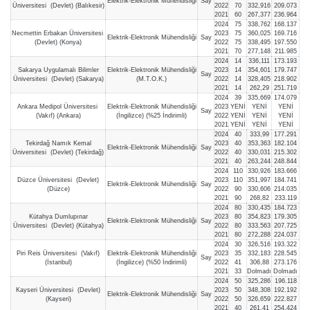
Elektrik-Elektronik Mühendisliği
Say
Üniversitesi (Devlet) (Balıkesir)
2022
70
332,916
209.073
2021
60
267,377
236.964
2024
75
338,762
168.137
Necmettin Erbakan Üniversitesi
2023
75
360,025
169.716
Elektrik-Elektronik Mühendisliği
Say
(Devlet) (Konya)
2022
75
338,495
197.550
2021
70
277,148
211.985
2024
14
336,111
173.193
Sakarya Uygulamalı Bilimler
Elektrik-Elektronik Mühendisliği
2023
14
354,601
179.747
Say
Üniversitesi (Devlet) (Sakarya)
(M.T.O.K.)
2022
14
328,405
218.902
2021
14
262,29
251.719
2024
39
335,669
174.079
Ankara Medipol Üniversitesi
Elektrik-Elektronik Mühendisliği
2023
YENİ
YENİ
YENİ
Say
(Vakıf) (Ankara)
(İngilizce) (%25 İndirimli)
2022
YENİ
YENİ
YENİ
2021
YENİ
YENİ
YENİ
2024
40
333,99
177.291
Tekirdağ Namık Kemal
2023
40
353,363
182.104
Elektrik-Elektronik Mühendisliği
Say
Üniversitesi (Devlet) (Tekirdağ)
2022
40
330,031
215.302
2021
40
263,244
248.844
2024
110
330,926
183.666
Düzce Üniversitesi (Devlet)
2023
110
351,997
184.741
Elektrik-Elektronik Mühendisliği
Say
(Düzce)
2022
90
330,606
214.035
2021
90
268,82
233.119
2024
80
330,435
184.723
Kütahya Dumlupınar
2023
80
354,823
179.305
Elektrik-Elektronik Mühendisliği
Say
Üniversitesi (Devlet) (Kütahya)
2022
80
333,563
207.725
2021
80
272,288
224.037
2024
30
326,516
193.322
Piri Reis Üniversitesi (Vakıf)
Elektrik-Elektronik Mühendisliği
2023
35
332,183
228.545
Say
(İstanbul)
(İngilizce) (%50 İndirimli)
2022
41
306,88
273.176
2021
33
Dolmadı
Dolmadı
2024
50
325,286
196.118
Kayseri Üniversitesi (Devlet)
2023
50
348,308
192.192
Elektrik-Elektronik Mühendisliği
Say
(Kayseri)
2022
50
326,659
222.827
2021
40
261,41
254.424