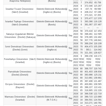
Araştırma Yerleşkesi)
(Burslu)
2021
7
374,952
65.756
2024
8
372,046
115.287
İstanbul Ticaret Üniversitesi
Elektrik-Elektronik Mühendisliği
2023
8
437,74
69.590
Say
(Vakıf) (İstanbul)
(İngilizce) (Burslu)
2022
8
438,212
67.196
2021
7
373,321
67.355
2024
3
370,477
117.370
İstanbul Topkapı Üniversitesi
Elektrik-Elektronik Mühendisliği
2023
5
393,366
119.128
Say
(Vakıf) (İstanbul)
(Burslu)
2022
6
361,067
157.467
2021
—
—
—
2024
56
370,418
117.453
Sakarya Uygulamalı Bilimler
2023
56
398,461
112.595
Elektrik-Elektronik Mühendisliği
Say
Üniversitesi (Devlet) (Sakarya)
2022
56
378,365
132.492
2021
56
307,776
149.841
2024
70
369,204
119.109
İzmir Demokrasi Üniversitesi
Elektrik-Elektronik Mühendisliği
2023
70
404,473
105.200
Say
(Devlet) (İzmir)
(İngilizce)
2022
70
393,1
114.042
2021
70
321,301
128.627
2024
9
369,156
119.171
Fenerbahçe Üniversitesi (Vakıf)
Elektrik-Elektronik Mühendisliği
2023
YENİ
YENİ
YENİ
Say
(İstanbul)
(İngilizce) (Burslu)
2022
YENİ
YENİ
YENİ
2021
YENİ
YENİ
YENİ
2024
80
368,707
119.741
Pamukkale Üniversitesi
2023
80
401,403
108.934
Elektrik-Elektronik Mühendisliği
Say
(Devlet) (Denizli)
2022
80
383,986
125.211
2021
80
313,981
139.661
2024
85
367,408
121.487
Erciyes Üniversitesi (Devlet)
2023
85
400,881
109.565
Elektrik-Elektronik Mühendisliği
Say
(Kayseri)
2022
85
386,227
122.411
2021
85
318,895
132.229
2024
18
366,538
122.719
Marmara Üniversitesi (Devlet)
Elektrik-Elektronik Mühendisliği
2023
18
389,715
123.989
Say
(İstanbul)
(M.T.O.K.)
2022
16
384,501
124.591
2021
14
313,271
140.781