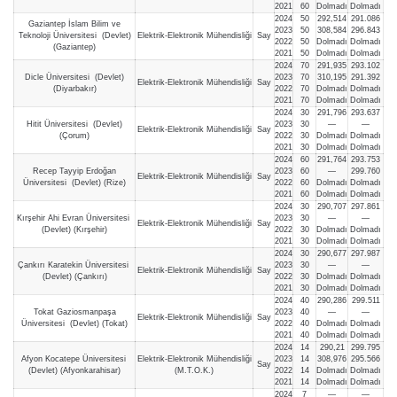
2021
60
Dolmadı
Dolmadı
2024
50
292,514
291.086
Gaziantep İslam Bilim ve
2023
50
308,584
296.843
Teknoloji Üniversitesi (Devlet)
Elektrik-Elektronik Mühendisliği
Say
2022
50
Dolmadı
Dolmadı
(Gaziantep)
2021
50
Dolmadı
Dolmadı
2024
70
291,935
293.102
Dicle Üniversitesi (Devlet)
2023
70
310,195
291.392
Elektrik-Elektronik Mühendisliği
Say
(Diyarbakır)
2022
70
Dolmadı
Dolmadı
2021
70
Dolmadı
Dolmadı
2024
30
291,796
293.637
Hitit Üniversitesi (Devlet)
2023
30
—
—
Elektrik-Elektronik Mühendisliği
Say
(Çorum)
2022
30
Dolmadı
Dolmadı
2021
30
Dolmadı
Dolmadı
2024
60
291,764
293.753
Recep Tayyip Erdoğan
2023
60
—
299.760
Elektrik-Elektronik Mühendisliği
Say
Üniversitesi (Devlet) (Rize)
2022
60
Dolmadı
Dolmadı
2021
60
Dolmadı
Dolmadı
2024
30
290,707
297.861
Kırşehir Ahi Evran Üniversitesi
2023
30
—
—
Elektrik-Elektronik Mühendisliği
Say
(Devlet) (Kırşehir)
2022
30
Dolmadı
Dolmadı
2021
30
Dolmadı
Dolmadı
2024
30
290,677
297.987
Çankırı Karatekin Üniversitesi
2023
30
—
—
Elektrik-Elektronik Mühendisliği
Say
(Devlet) (Çankırı)
2022
30
Dolmadı
Dolmadı
2021
30
Dolmadı
Dolmadı
2024
40
290,286
299.511
Tokat Gaziosmanpaşa
2023
40
—
—
Elektrik-Elektronik Mühendisliği
Say
Üniversitesi (Devlet) (Tokat)
2022
40
Dolmadı
Dolmadı
2021
40
Dolmadı
Dolmadı
2024
14
290,21
299.795
Afyon Kocatepe Üniversitesi
Elektrik-Elektronik Mühendisliği
2023
14
308,976
295.566
Say
(Devlet) (Afyonkarahisar)
(M.T.O.K.)
2022
14
Dolmadı
Dolmadı
2021
14
Dolmadı
Dolmadı
2024
7
—
—