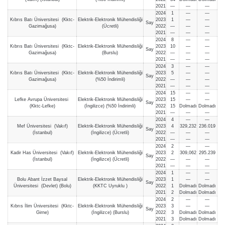
2021
—
—
—
2024
1
—
—
Kıbrıs Batı Üniversitesi (Kktc-
Elektrik-Elektronik Mühendisliği
2023
1
—
—
Say
Gazimağusa)
(Ücretli)
2022
—
—
—
2021
—
—
—
2024
8
—
—
Kıbrıs Batı Üniversitesi (Kktc-
Elektrik-Elektronik Mühendisliği
2023
10
—
—
Say
Gazimağusa)
(Burslu)
2022
—
—
—
2021
—
—
—
2024
3
—
—
Kıbrıs Batı Üniversitesi (Kktc-
Elektrik-Elektronik Mühendisliği
2023
5
—
—
Say
Gazimağusa)
(%50 İndirimli)
2022
—
—
—
2021
—
—
—
2024
15
—
—
Lefke Avrupa Üniversitesi
Elektrik-Elektronik Mühendisliği
2023
15
—
—
Say
(Kktc-Lefke)
(İngilizce) (%50 İndirimli)
2022
15
Dolmadı
Dolmadı
2021
—
—
—
2024
4
—
—
Mef Üniversitesi (Vakıf)
Elektrik-Elektronik Mühendisliği
2023
4
329,232
236.019
Say
(İstanbul)
(İngilizce) (Ücretli)
2022
—
—
—
2021
—
—
—
2024
2
—
—
Kadir Has Üniversitesi (Vakıf)
Elektrik-Elektronik Mühendisliği
2023
2
309,062
295.239
Say
(İstanbul)
(İngilizce) (Ücretli)
2022
—
—
—
2021
—
—
—
2024
1
—
—
Bolu Abant İzzet Baysal
Elektrik-Elektronik Mühendisliği
2023
1
—
—
Say
Üniversitesi (Devlet) (Bolu)
(KKTC Uyruklu )
2022
1
Dolmadı
Dolmadı
2021
2
Dolmadı
Dolmadı
2024
2
—
—
Kıbrıs İlim Üniversitesi (Kktc-
Elektrik-Elektronik Mühendisliği
2023
3
—
—
Say
Girne)
(İngilizce) (Burslu)
2022
3
Dolmadı
Dolmadı
2021
3
Dolmadı
Dolmadı