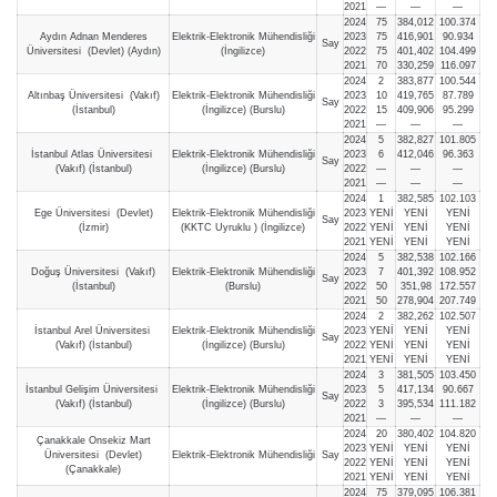
2021
—
—
—
2024
75
384,012
100.374
Aydın Adnan Menderes
Elektrik-Elektronik Mühendisliği
2023
75
416,901
90.934
Say
Üniversitesi (Devlet) (Aydın)
(İngilizce)
2022
75
401,402
104.499
2021
70
330,259
116.097
2024
2
383,877
100.544
Altınbaş Üniversitesi (Vakıf)
Elektrik-Elektronik Mühendisliği
2023
10
419,765
87.789
Say
(İstanbul)
(İngilizce) (Burslu)
2022
15
409,906
95.299
2021
—
—
—
2024
5
382,827
101.805
İstanbul Atlas Üniversitesi
Elektrik-Elektronik Mühendisliği
2023
6
412,046
96.363
Say
(Vakıf) (İstanbul)
(İngilizce) (Burslu)
2022
—
—
—
2021
—
—
—
2024
1
382,585
102.103
Ege Üniversitesi (Devlet)
Elektrik-Elektronik Mühendisliği
2023
YENİ
YENİ
YENİ
Say
(İzmir)
(KKTC Uyruklu ) (İngilizce)
2022
YENİ
YENİ
YENİ
2021
YENİ
YENİ
YENİ
2024
5
382,538
102.166
Doğuş Üniversitesi (Vakıf)
Elektrik-Elektronik Mühendisliği
2023
7
401,392
108.952
Say
(İstanbul)
(Burslu)
2022
50
351,98
172.557
2021
50
278,904
207.749
2024
2
382,262
102.507
İstanbul Arel Üniversitesi
Elektrik-Elektronik Mühendisliği
2023
YENİ
YENİ
YENİ
Say
(Vakıf) (İstanbul)
(İngilizce) (Burslu)
2022
YENİ
YENİ
YENİ
2021
YENİ
YENİ
YENİ
2024
3
381,505
103.450
İstanbul Gelişim Üniversitesi
Elektrik-Elektronik Mühendisliği
2023
5
417,134
90.667
Say
(Vakıf) (İstanbul)
(İngilizce) (Burslu)
2022
3
395,534
111.182
2021
—
—
—
2024
20
380,402
104.820
Çanakkale Onsekiz Mart
2023
YENİ
YENİ
YENİ
Üniversitesi (Devlet)
Elektrik-Elektronik Mühendisliği
Say
2022
YENİ
YENİ
YENİ
(Çanakkale)
2021
YENİ
YENİ
YENİ
2024
75
379,095
106.381