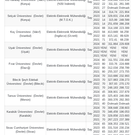
Say
(Konya)
(%50 İndirimli)
2022
22
311,111
261.346
2021
27
Dolmadı
Dolmadı
2024
14
314,74
221.904
Selçuk Üniversitesi (Devlet)
Elektrik-Elektronik Mühendisliği
2023
14
329,831
234.438
Say
(Konya)
(M.T.O.K.)
2022
14
315,99
248.599
2021
14
251,659
286.208
2024
88
314,168
223.399
Koç Üniversitesi (Vakıf)
Elektrik-Elektronik Mühendisliği
2023
94
413,849
94.258
Say
(İstanbul)
(İngilizce) (Ücretli)
2022
93
415,141
89.629
2021
71
372,41
68.239
2024
60
311,864
229.608
Uşak Üniversitesi (Devlet)
2023
YENİ
YENİ
YENİ
Elektrik-Elektronik Mühendisliği
Say
(Uşak)
2022
YENİ
YENİ
YENİ
2021
YENİ
YENİ
YENİ
2024
80
311,551
230.499
Fırat Üniversitesi (Devlet)
2023
80
333,76
224.688
Elektrik-Elektronik Mühendisliği
Say
(Elazığ)
2022
80
312,034
258.799
2021
80
255,337
273.755
2024
70
310,686
232.993
Bilecik Şeyh Edebali
2023
70
327,983
239.273
Elektrik-Elektronik Mühendisliği
Say
Üniversitesi (Devlet) (Bilecik)
2022
70
307,93
270.170
2021
70
248,183
298.722
2024
45
308,901
237.879
Tarsus Üniversitesi (Devlet)
2023
45
325,403
246.084
Elektrik-Elektronik Mühendisliği
Say
(Mersin)
2022
45
300,376
292.393
2021
40
Dolmadı
Dolmadı
2024
70
308,648
238.603
Karabük Üniversitesi (Devlet)
2023
70
346,459
196.053
Elektrik-Elektronik Mühendisliği
Say
(Karabük)
2022
70
329,858
215.693
2021
70
267,223
237.389
2024
65
308,353
239.521
Sivas Cumhuriyet Üniversitesi
2023
65
331,516
230.234
Elektrik-Elektronik Mühendisliği
Say
(Devlet) (Sivas)
2022
65
310,357
263.357