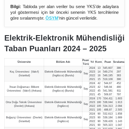
Bilgi:
Tabloda yer alan veriler bu sene YKS’de adaylara
yol göstermesi için bir önceki senenin YKS tercihlerine
göre sıralanmıştır.
ÖSYM
‘nin güncel verileridir.
Elektrik-Elektronik Mühendisliği
Taban Puanları 2024 – 202
5
Puan
Üniversite
Bölüm Adı
Yıl
Kont.
Puan
Sıralama
Türü
2024
13
545,607
386
Koç Üniversitesi (Vakıf)
Elektrik-Elektronik Mühendisliği
2023
14
549,274
297
Say
(İstanbul)
(İngilizce) (Burslu)
2022
16
546,195
383
2021
15
519,109
390
2024
42
544,67
452
İhsan Doğramacı Bilkent
Elektrik-Elektronik Mühendisliği
2023
42
546,94
480
Say
Üniversitesi (Vakıf) (Ankara)
(İngilizce) (Burslu)
2022
45
541,581
811
2021
45
509,87
797
2024
170
534,411
1.603
Orta Doğu Teknik Üniversitesi
Elektrik-Elektronik Mühendisliği
2023
180
538,044
1.913
Say
(Devlet) (Ankara)
(İngilizce)
2022
195
534,313
2.094
2021
195
488,87
2.505
2024
90
532,613
1.858
Boğaziçi Üniversitesi (Devlet)
Elektrik-Elektronik Mühendisliği
2023
90
539,184
1.669
Say
(İstanbul)
(İngilizce)
2022
90
539,429
1.143
2021
90
505,323
1.047
2024
13
527,879
2.681