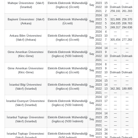
Maltepe Üniversitesi (Vakıf)
Elektrik-Elektronik Mühendisliği
2023
15
—
—
Say
(İstanbul)
(İngilizce) (Ücretli)
2022
19
Dolmadı
Dolmadı
2021
2
259,191
261.293
2024
10
—
—
Başkent Üniversitesi (Vakıf)
Elektrik-Elektronik Mühendisliği
2023
5
321,666
256.370
Say
(Ankara)
(Ücretli)
2022
5
334,035
206.763
2021
5
249,317
294.636
2024
4
—
—
Ankara Bilim Üniversitesi
Elektrik-Elektronik Mühendisliği
2023
10
—
—
Say
(Vakıf) (Ankara)
(İngilizce) (Ücretli)
2022
7
305,454
277.282
2021
—
—
—
2024
14
—
—
Girne Amerikan Üniversitesi
Elektrik-Elektronik Mühendisliği
2023
9
—
—
Say
(Kktc-Girne)
(İngilizce) (%50 İndirimli)
2022
10
Dolmadı
Dolmadı
2021
—
—
—
2024
8
—
—
Girne Amerikan Üniversitesi
Elektrik-Elektronik Mühendisliği
2023
9
—
—
Say
(Kktc-Girne)
(İngilizce) (Ücretli)
2022
10
Dolmadı
Dolmadı
2021
—
—
—
2024
15
—
—
İstanbul Bilgi Üniversitesi
Elektrik-Elektronik Mühendisliği
2023
14
—
—
Say
(Vakıf) (İstanbul)
(İngilizce) (Ücretli)
2022
13
342,381
189.895
2021
—
—
—
2024
17
—
—
İstanbul Esenyurt Üniversitesi
Elektrik-Elektronik Mühendisliği
2023
17
—
—
Say
(Vakıf) (İstanbul)
(İngilizce) (%50 İndirimli)
2022
—
—
—
2021
—
—
—
2024
14
—
—
İstanbul Topkapı Üniversitesi
Elektrik-Elektronik Mühendisliği
2023
25
—
—
Say
(Vakıf) (İstanbul)
(İngilizce) (%50 İndirimli)
2022
—
—
—
2021
—
—
—
2024
24
—
—
İstanbul Topkapı Üniversitesi
Elektrik-Elektronik Mühendisliği
2023
34
—
—
Say
(Vakıf) (İstanbul)
(%50 İndirimli)
2022
34
Dolmadı
Dolmadı