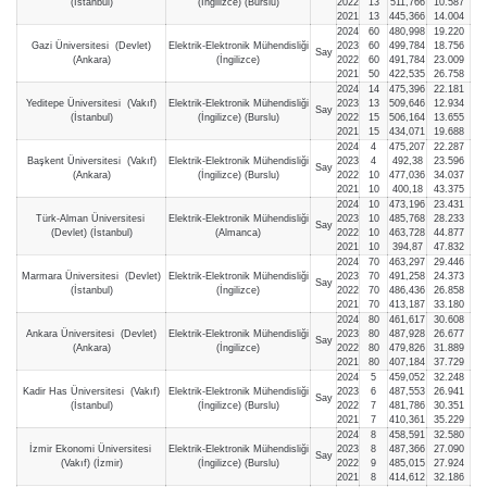
(İstanbul)
(İngilizce) (Burslu)
2022
13
511,766
10.587
2021
13
445,366
14.004
2024
60
480,998
19.220
Gazi Üniversitesi (Devlet)
Elektrik-Elektronik Mühendisliği
2023
60
499,784
18.756
Say
(Ankara)
(İngilizce)
2022
60
491,784
23.009
2021
50
422,535
26.758
2024
14
475,396
22.181
Yeditepe Üniversitesi (Vakıf)
Elektrik-Elektronik Mühendisliği
2023
13
509,646
12.934
Say
(İstanbul)
(İngilizce) (Burslu)
2022
15
506,164
13.655
2021
15
434,071
19.688
2024
4
475,207
22.287
Başkent Üniversitesi (Vakıf)
Elektrik-Elektronik Mühendisliği
2023
4
492,38
23.596
Say
(Ankara)
(İngilizce) (Burslu)
2022
10
477,036
34.037
2021
10
400,18
43.375
2024
10
473,196
23.431
Türk-Alman Üniversitesi
Elektrik-Elektronik Mühendisliği
2023
10
485,768
28.233
Say
(Devlet) (İstanbul)
(Almanca)
2022
10
463,728
44.877
2021
10
394,87
47.832
2024
70
463,297
29.446
Marmara Üniversitesi (Devlet)
Elektrik-Elektronik Mühendisliği
2023
70
491,258
24.373
Say
(İstanbul)
(İngilizce)
2022
70
486,436
26.858
2021
70
413,187
33.180
2024
80
461,617
30.608
Ankara Üniversitesi (Devlet)
Elektrik-Elektronik Mühendisliği
2023
80
487,928
26.677
Say
(Ankara)
(İngilizce)
2022
80
479,826
31.889
2021
80
407,184
37.729
2024
5
459,052
32.248
Kadir Has Üniversitesi (Vakıf)
Elektrik-Elektronik Mühendisliği
2023
6
487,553
26.941
Say
(İstanbul)
(İngilizce) (Burslu)
2022
7
481,786
30.351
2021
7
410,361
35.229
2024
8
458,591
32.580
İzmir Ekonomi Üniversitesi
Elektrik-Elektronik Mühendisliği
2023
8
487,366
27.090
Say
(Vakıf) (İzmir)
(İngilizce) (Burslu)
2022
9
485,015
27.924
2021
8
414,612
32.186