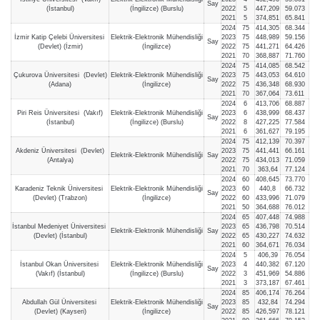
Say
(İstanbul)
(İngilizce) (Burslu)
2022
5
447,209
59.073
2021
5
374,851
65.841
2024
75
414,305
68.344
İzmir Katip Çelebi Üniversitesi
Elektrik-Elektronik Mühendisliği
2023
75
448,989
59.156
Say
(Devlet) (İzmir)
(İngilizce)
2022
75
441,271
64.426
2021
70
368,887
71.760
2024
75
414,085
68.542
Çukurova Üniversitesi (Devlet)
Elektrik-Elektronik Mühendisliği
2023
75
443,053
64.610
Say
(Adana)
(İngilizce)
2022
75
436,348
68.930
2021
70
367,064
73.611
2024
6
413,706
68.887
Piri Reis Üniversitesi (Vakıf)
Elektrik-Elektronik Mühendisliği
2023
6
438,999
68.437
Say
(İstanbul)
(İngilizce) (Burslu)
2022
8
427,225
77.584
2021
6
361,627
79.195
2024
75
412,139
70.397
Akdeniz Üniversitesi (Devlet)
2023
75
441,441
66.161
Elektrik-Elektronik Mühendisliği
Say
(Antalya)
2022
75
434,013
71.059
2021
70
363,64
77.124
2024
60
408,645
73.770
Karadeniz Teknik Üniversitesi
Elektrik-Elektronik Mühendisliği
2023
60
440,8
66.732
Say
(Devlet) (Trabzon)
(İngilizce)
2022
60
433,996
71.079
2021
50
364,688
76.012
2024
65
407,448
74.988
İstanbul Medeniyet Üniversitesi
2023
65
436,798
70.514
Elektrik-Elektronik Mühendisliği
Say
(Devlet) (İstanbul)
2022
65
430,227
74.632
2021
60
364,671
76.034
2024
5
406,39
76.054
İstanbul Okan Üniversitesi
Elektrik-Elektronik Mühendisliği
2023
4
440,382
67.120
Say
(Vakıf) (İstanbul)
(İngilizce) (Burslu)
2022
3
451,969
54.886
2021
3
373,187
67.461
2024
85
406,174
76.264
Abdullah Gül Üniversitesi
Elektrik-Elektronik Mühendisliği
2023
85
432,84
74.294
Say
(Devlet) (Kayseri)
(İngilizce)
2022
85
426,597
78.121