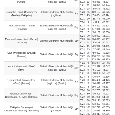
(Ankara)
(İngilizce) (Burslu)
2022
11
462,539
45.824
2021
11
384,078
57.174
2024
95
440,39
45.792
Eskişehir Teknik Üniversitesi
Elektrik-Elektronik Mühendisliği
2023
95
469,107
41.325
Say
(Devlet) (Eskişehir)
(İngilizce)
2022
95
459,064
48.794
2021
90
387,49
54.079
2024
9
439,7
46.372
Mef Üniversitesi (Vakıf)
Elektrik-Elektronik Mühendisliği
2023
9
484,552
29.128
Say
(İstanbul)
(İngilizce) (Burslu)
2022
8
477,366
33.803
2021
7
406,138
38.538
2024
70
438,923
46.971
Marmara Üniversitesi (Devlet)
2023
70
464,041
45.752
Elektrik-Elektronik Mühendisliği
Say
(İstanbul)
2022
64
456,53
50.917
2021
56
386,948
54.545
2024
75
437,073
48.449
Gazi Üniversitesi (Devlet)
2023
75
459,893
49.398
Elektrik-Elektronik Mühendisliği
Say
(Ankara)
2022
75
450,223
56.390
2021
72
378,534
62.335
2024
9
436,993
48.516
Yaşar Üniversitesi (Vakıf)
Elektrik-Elektronik Mühendisliği
2023
9
472,319
38.647
Say
(İzmir)
(İngilizce) (Burslu)
2022
9
461,191
46.977
2021
8
388,056
53.572
2024
8
436,044
49.316
Ostim Teknik Üniversitesi
Elektrik-Elektronik Mühendisliği
2023
8
465,486
44.446
Say
(Vakıf) (Ankara)
(İngilizce) (Burslu)
2022
5
460,898
47.227
2021
4
386,106
55.317
2024
80
432,703
52.062
İstanbul Üniversitesi-
2023
80
459,599
49.623
Elektrik-Elektronik Mühendisliği
Say
Cerrahpaşa (Devlet) (İstanbul)
2022
80
451,936
54.911
2021
80
383,121
58.073
2024
100
432,303
52.381
Eskişehir Osmangazi
Elektrik-Elektronik Mühendisliği
2023
100
462,798
46.835
Say
Üniversitesi (Devlet) (Eskişehir)
(İngilizce)
2022
100
453,686
53.349
2021
100
383,217
57.996