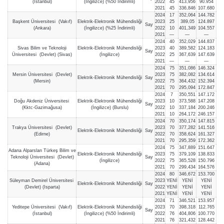
(İstanbul)
(İngilizce) (%50 İndirimli)
2022
45
413,956
90.954
2021
45
336,846
107.680
2024
17
352,064
144.782
Başkent Üniversitesi (Vakıf)
Elektrik-Elektronik Mühendisliği
2023
25
389,05
124.897
Say
(Ankara)
(İngilizce) (%25 İndirimli)
2022
10
401,349
104.557
2021
—
—
—
2024
40
352,029
144.837
Sivas Bilim ve Teknoloji
Elektrik-Elektronik Mühendisliği
2023
40
389,582
124.183
Say
Üniversitesi (Devlet) (Sivas)
(İngilizce)
2022
25
367,639
147.639
2021
—
—
—
2024
75
351,086
146.324
Mersin Üniversitesi (Devlet)
2023
75
382,082
134.614
Elektrik-Elektronik Mühendisliği
Say
(Mersin)
2022
75
364,432
152.394
2021
70
295,094
172.847
2024
7
350,551
147.172
Doğu Akdeniz Üniversitesi
Elektrik-Elektronik Mühendisliği
2023
10
373,588
147.208
Say
(Kktc-Gazimağusa)
(İngilizce) (Burslu)
2022
10
337,184
200.246
2021
10
264,172
246.157
2024
70
350,174
147.815
Trakya Üniversitesi (Devlet)
2023
70
377,282
141.516
Elektrik-Elektronik Mühendisliği
Say
(Edirne)
2022
70
358,624
161.327
2021
70
295,359
172.362
2024
75
347,889
151.647
Adana Alparslan Türkeş Bilim ve
Elektrik-Elektronik Mühendisliği
2023
75
379,109
138.833
Teknoloji Üniversitesi (Devlet)
Say
(İngilizce)
2022
75
365,528
150.796
(Adana)
2021
70
299,434
164.576
2024
80
346,672
153.700
Süleyman Demirel Üniversitesi
2023
YENİ
YENİ
YENİ
Elektrik-Elektronik Mühendisliği
Say
(Devlet) (Isparta)
2022
YENİ
YENİ
YENİ
2021
YENİ
YENİ
YENİ
2024
71
346,521
153.957
Yeditepe Üniversitesi (Vakıf)
Elektrik-Elektronik Mühendisliği
2023
70
398,318
112.765
Say
(İstanbul)
(İngilizce) (%50 İndirimli)
2022
76
404,806
100.770
2021
76
321,432
128.442