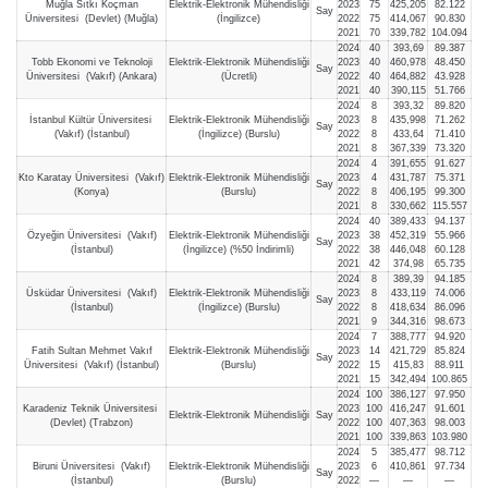
Muğla Sıtkı Koçman
Elektrik-Elektronik Mühendisliği
2023
75
425,205
82.122
Say
Üniversitesi (Devlet) (Muğla)
(İngilizce)
2022
75
414,067
90.830
2021
70
339,782
104.094
2024
40
393,69
89.387
Tobb Ekonomi ve Teknoloji
Elektrik-Elektronik Mühendisliği
2023
40
460,978
48.450
Say
Üniversitesi (Vakıf) (Ankara)
(Ücretli)
2022
40
464,882
43.928
2021
40
390,115
51.766
2024
8
393,32
89.820
İstanbul Kültür Üniversitesi
Elektrik-Elektronik Mühendisliği
2023
8
435,998
71.262
Say
(Vakıf) (İstanbul)
(İngilizce) (Burslu)
2022
8
433,64
71.410
2021
8
367,339
73.320
2024
4
391,655
91.627
Kto Karatay Üniversitesi (Vakıf)
Elektrik-Elektronik Mühendisliği
2023
4
431,787
75.371
Say
(Konya)
(Burslu)
2022
8
406,195
99.300
2021
8
330,662
115.557
2024
40
389,433
94.137
Özyeğin Üniversitesi (Vakıf)
Elektrik-Elektronik Mühendisliği
2023
38
452,319
55.966
Say
(İstanbul)
(İngilizce) (%50 İndirimli)
2022
38
446,048
60.128
2021
42
374,98
65.735
2024
8
389,39
94.185
Üsküdar Üniversitesi (Vakıf)
Elektrik-Elektronik Mühendisliği
2023
8
433,119
74.006
Say
(İstanbul)
(İngilizce) (Burslu)
2022
8
418,634
86.096
2021
9
344,316
98.673
2024
7
388,777
94.920
Fatih Sultan Mehmet Vakıf
Elektrik-Elektronik Mühendisliği
2023
14
421,729
85.824
Say
Üniversitesi (Vakıf) (İstanbul)
(Burslu)
2022
15
415,83
88.911
2021
15
342,494
100.865
2024
100
386,127
97.950
Karadeniz Teknik Üniversitesi
2023
100
416,247
91.601
Elektrik-Elektronik Mühendisliği
Say
(Devlet) (Trabzon)
2022
100
407,363
98.003
2021
100
339,863
103.980
2024
5
385,477
98.712
Biruni Üniversitesi (Vakıf)
Elektrik-Elektronik Mühendisliği
2023
6
410,861
97.734
Say
(İstanbul)
(Burslu)
2022
—
—
—