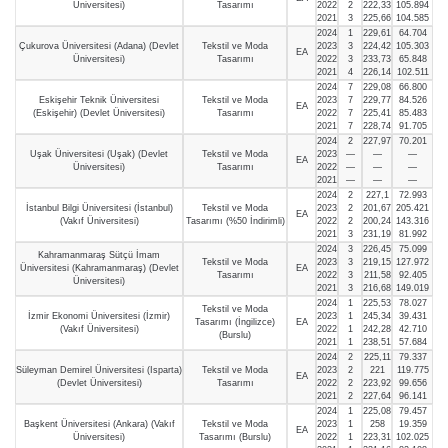
Üniversitesi)
Tasarımı
2022
2
222,33
105.894
2021
3
225,66
104.585
2024
1
229,61
64.704
Çukurova Üniversitesi (Adana) (Devlet
Tekstil ve Moda
2023
3
224,42
105.303
EA
Üniversitesi)
Tasarımı
2022
3
233,73
65.848
2021
4
226,14
102.511
2024
7
229,08
66.800
Eskişehir Teknik Üniversitesi
Tekstil ve Moda
2023
7
229,77
84.526
EA
(Eskişehir) (Devlet Üniversitesi)
Tasarımı
2022
7
225,41
85.483
2021
7
228,74
91.705
2024
2
227,97
70.201
Uşak Üniversitesi (Uşak) (Devlet
Tekstil ve Moda
2023
—
—
—
EA
Üniversitesi)
Tasarımı
2022
—
—
—
2021
—
—
—
2024
2
227,1
72.993
İstanbul Bilgi Üniversitesi (İstanbul)
Tekstil ve Moda
2023
2
201,67
205.421
EA
(Vakıf Üniversitesi)
Tasarımı (%50 İndirimli)
2022
2
200,24
143.316
2021
3
231,19
81.992
2024
3
226,45
75.099
Kahramanmaraş Sütçü İmam
Tekstil ve Moda
2023
3
219,15
127.972
Üniversitesi (Kahramanmaraş) (Devlet
EA
Tasarımı
2022
3
211,58
92.405
Üniversitesi)
2021
3
216,68
149.019
2024
1
225,53
78.027
Tekstil ve Moda
İzmir Ekonomi Üniversitesi (İzmir)
2023
1
245,34
39.431
Tasarımı (İngilizce)
EA
(Vakıf Üniversitesi)
2022
1
242,28
42.710
(Burslu)
2021
1
238,51
57.684
2024
2
225,11
79.337
Süleyman Demirel Üniversitesi (Isparta)
Tekstil ve Moda
2023
2
221
119.775
EA
(Devlet Üniversitesi)
Tasarımı
2022
2
223,92
99.656
2021
2
227,64
96.141
2024
1
225,08
79.457
Başkent Üniversitesi (Ankara) (Vakıf
Tekstil ve Moda
2023
1
258
19.359
EA
Üniversitesi)
Tasarımı (Burslu)
2022
1
223,31
102.025