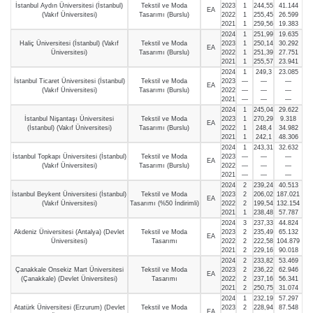
İstanbul Aydın Üniversitesi (İstanbul)
Tekstil ve Moda
2023
1
244,55
41.144
EA
(Vakıf Üniversitesi)
Tasarımı (Burslu)
2022
1
255,45
26.599
2021
1
259,56
19.383
2024
1
251,99
19.635
Haliç Üniversitesi (İstanbul) (Vakıf
Tekstil ve Moda
2023
1
250,14
30.292
EA
Üniversitesi)
Tasarımı (Burslu)
2022
1
251,39
27.751
2021
1
255,57
23.941
2024
1
249,3
23.085
İstanbul Ticaret Üniversitesi (İstanbul)
Tekstil ve Moda
2023
—
—
—
EA
(Vakıf Üniversitesi)
Tasarımı (Burslu)
2022
—
—
—
2021
—
—
—
2024
1
245,04
29.622
İstanbul Nişantaşı Üniversitesi
Tekstil ve Moda
2023
1
270,29
9.318
EA
(İstanbul) (Vakıf Üniversitesi)
Tasarımı (Burslu)
2022
1
248,4
34.982
2021
1
242,1
48.306
2024
1
243,31
32.632
İstanbul Topkapı Üniversitesi (İstanbul)
Tekstil ve Moda
2023
—
—
—
EA
(Vakıf Üniversitesi)
Tasarımı (Burslu)
2022
—
—
—
2021
—
—
—
2024
2
239,24
40.513
İstanbul Beykent Üniversitesi (İstanbul)
Tekstil ve Moda
2023
2
206,02
187.021
EA
(Vakıf Üniversitesi)
Tasarımı (%50 İndirimli)
2022
2
199,54
132.154
2021
1
238,48
57.787
2024
3
237,33
44.824
Akdeniz Üniversitesi (Antalya) (Devlet
Tekstil ve Moda
2023
2
235,49
65.132
EA
Üniversitesi)
Tasarımı
2022
2
222,58
104.879
2021
2
229,16
90.018
2024
2
233,82
53.469
Çanakkale Onsekiz Mart Üniversitesi
Tekstil ve Moda
2023
2
236,22
62.946
EA
(Çanakkale) (Devlet Üniversitesi)
Tasarımı
2022
2
237,16
56.341
2021
2
250,75
31.074
2024
1
232,19
57.297
Atatürk Üniversitesi (Erzurum) (Devlet
Tekstil ve Moda
2023
2
228,94
87.548
EA