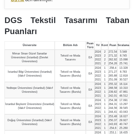
DGS Tekstil Tasarımı Taban
Puanları
Puan
Üniversite
Bölüm Adı
Yıl
Kont
Puan
Sıralama
Türü
2024
2
272,54
5.549
Mimar Sinan Güzel Sanatlar
Tekstil ve Moda
2023
2
271,32
8.745
Üniversitesi (İstanbul) (Devlet
EA
Tasarımı
2022
2
262,92
15.098
Üniversitesi)
2021
2
254,26
25.741
2024
1
258,4
13.328
İstanbul Bilgi Üniversitesi (İstanbul)
Tekstil ve Moda
2023
1
271,27
8.783
EA
(Vakıf Üniversitesi)
Tasarımı (Burslu)
2022
1
265,88
12.818
2021
1
251,09
30.527
2024
1
255,32
16.114
Yeditepe Üniversitesi (İstanbul) (Vakıf
Tekstil ve Moda
2023
1
268,58
10.310
EA
Üniversitesi)
Tasarımı (Burslu)
2022
1
239,82
47.861
2021
1
242,01
48.512
2024
1
254,38
17.091
İstanbul Beykent Üniversitesi (İstanbul)
Tekstil ve Moda
2023
1
264,31
13.297
EA
(Vakıf Üniversitesi)
Tasarımı (Burslu)
2022
1
244,56
39.545
2021
1
244,41
43.043
2024
1
253,48
18.027
Doğuş Üniversitesi (İstanbul) (Vakıf
Tekstil ve Moda
2023
1
250,37
29.927
EA
Üniversitesi)
Tasarımı (Burslu)
2022
1
243,93
40.747
2021
1
254,6
25.260
2024
1
253,1
18.435