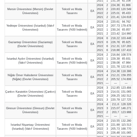
2021
1
231,16
82.108
2024
2
224,36
81.866
Mersin Üniversitesi (Mersin) (Devlet
Tekstil ve Moda
2023
2
220,83
120.549
EA
Üniversitesi)
Tasarımı
2022
2
225,01
95.433
2021
2
221,41
124.618
2024
2
220,61
94.762
Yeditepe Üniversitesi (İstanbul) (Vakıf
Tekstil ve Moda
2023
2
207,73
179.478
EA
Üniversitesi)
Tasarımı (%50 İndirimli)
2022
1
230,24
65.957
2021
2
223,42
114.960
2024
6
218,22
103.448
Gaziantep Üniversitesi (Gaziantep)
Tekstil ve Moda
2023
6
226,78
95.925
EA
(Devlet Üniversitesi)
Tasarımı
2022
6
212,31
137.283
2021
6
218,88
137.410
2024
2
216,84
108.574
İstanbul Aydın Üniversitesi (İstanbul)
Tekstil ve Moda
2023
1
229,39
85.931
EA
(Vakıf Üniversitesi)
Tasarımı (%50 İndirimli)
2022
1
239,08
47.984
2021
1
221,78
122.813
2024
4
214,38
118.386
Niğde Ömer Halisdemir Üniversitesi
Tekstil ve Moda
2023
4
212,21
159.355
EA
(Niğde) (Devlet Üniversitesi)
Tasarımı
2022
2
205,52
174.806
2021
—
—
—
2024
3
212,85
123.484
Çankırı Karatekin Üniversitesi (Çankırı)
Tekstil ve Moda
2023
3
214,01
151.065
EA
(Devlet Üniversitesi)
Tasarımı
2022
3
209,25
162.512
2021
3
220,79
127.725
2024
4
211,6
128.326
Giresun Üniversitesi (Giresun) (Devlet
Tekstil ve Moda
2023
3
215,07
146.271
EA
Üniversitesi)
Tasarımı
2022
2
203,7
123.988
2021
—
—
—
2024
2
210,55
132.280
İstanbul Nişantaşı Üniversitesi
Tekstil ve Moda
2023
3
221,99
115.513
EA
(İstanbul) (Vakıf Üniversitesi)
Tasarımı (%50 İndirimli)
2022
3
205,73
168.770
2021
3
226,48
101.065