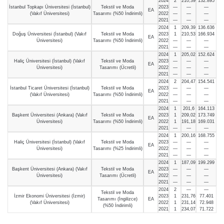
2024
2
210,39
132.895
İstanbul Topkapı Üniversitesi (İstanbul)
Tekstil ve Moda
2023
—
—
—
EA
(Vakıf Üniversitesi)
Tasarımı (%50 İndirimli)
2022
—
—
—
2021
—
—
—
2024
1
209,39
136.636
Doğuş Üniversitesi (İstanbul) (Vakıf
Tekstil ve Moda
2023
1
210,53
166.934
EA
Üniversitesi)
Tasarımı (%50 İndirimli)
2022
—
—
—
2021
—
—
—
2024
1
205,02
152.624
Haliç Üniversitesi (İstanbul) (Vakıf
Tekstil ve Moda
2023
—
—
—
EA
Üniversitesi)
Tasarımı (Ücretli)
2022
—
—
—
2021
—
—
—
2024
2
204,47
154.541
İstanbul Ticaret Üniversitesi (İstanbul)
Tekstil ve Moda
2023
—
—
—
EA
(Vakıf Üniversitesi)
Tasarımı (%50 İndirimli)
2022
—
—
—
2021
—
—
—
2024
1
201,6
164.113
Başkent Üniversitesi (Ankara) (Vakıf
Tekstil ve Moda
2023
1
209,02
173.749
EA
Üniversitesi)
Tasarımı (%50 İndirimli)
2022
1
191,18
169.031
2021
—
—
—
2024
1
200,16
168.755
Haliç Üniversitesi (İstanbul) (Vakıf
Tekstil ve Moda
2023
—
—
—
EA
Üniversitesi)
Tasarımı (%25 İndirimli)
2022
—
—
—
2021
—
—
—
2024
1
187,09
199.299
Başkent Üniversitesi (Ankara) (Vakıf
Tekstil ve Moda
2023
—
—
—
EA
Üniversitesi)
Tasarımı (Ücretli)
2022
—
—
—
2021
—
—
—
2024
2
—
—
Tekstil ve Moda
İzmir Ekonomi Üniversitesi (İzmir)
2023
1
231,76
77.401
Tasarımı (İngilizce)
EA
(Vakıf Üniversitesi)
2022
1
231,14
72.948
(%50 İndirimli)
2021
1
234,07
71.722