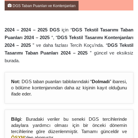
DGS Taban Puanları ve Kontenjanları
2024 – 2024 – 202
5
DGS
için “
DGS Tekstil Tasarımı Taban
Puanları 2024 – 202
5
“, “
DGS Tekstil Tasarımı Kontenjanları
2024 – 202
5
” ve daha fazlası Tercih Koçu’nda. “
DGS Tekstil
Tasarımı Taban Puanları 2024 – 202
5
” güncel ve eksiksiz
burada.
Not:
DGS taban puanları tablolarındaki “
Dolmadı
” ibaresi,
o bölüme kontenjanından daha az kişinin kayıt olduğunu
ifade eder.
Bilgi
: Buradaki veriler bu seneki DGS tercihlerinde
adaylara yardımcı olması için bir önceki dönemin
tercihlerine göre düzenlenmiştir. Tamamı günceldir ve
ÖSYM
‘den alınmıştır.