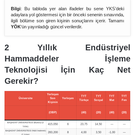
Bilgi
: Bu tabloda yer alan ifadeler bu sene YKS’deki
adaylara yol göstermesi için bir önceki senenin sınavında,
ilgili bölüme son giren kişinin sonuçlarını içerir. Tamamı
YÖK
‘ün yayınladığı güncel verilerdir.
2 Yıllık Endüstriyel
Hammaddeler İşleme
Teknolojisi İçin Kaç Net
Gerekir?
Yerleşen
TYT
TYT
TYT
TYT
Üniversite
Son
Yerleşen
Türkçe
Sosyal
Mat
Fen
Kişinin
(OBP)
(40)
(20)
(40)
(20)
BAŞKENT ÜNİVERSİTESİ (Burslu) (2
415,050
6
23,75
14,50
—
—
Yıllık)
BAŞKENT ÜNİVERSİTESİ (%50 İndirimli)
283,200
8
4,00
3,50
-1,00
—
(2 Yıllık)