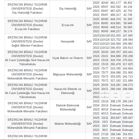
2025
40/40
461,177
36.402
ERZİNCAN BİNALİ YILDIRIM
2024
65/67
442,542
44.134
ÜNİVERSİTESİ (Devlet)
Diş Hekimliği
SAY
2023
65/67
467,425
42.752
Diş Hekimliği Fakültesi
2022
65/67
466,317
42.738
2025
60/60
444,374
51.305
ERZİNCAN BİNALİ YILDIRIM
2024
80/82
424,691
58.946
ÜNİVERSİTESİ (Devlet)
Eczacılık
SAY
2023
90/93
448,514
59.593
Eczacılık Fakültesi
2022
90/93
448,227
58.174
2025
100/100
353,455
167.695
ERZİNCAN BİNALİ YILDIRIM
2024
110/116
323,752
199.564
ÜNİVERSİTESİ (Devlet)
Hemşirelik
SAY
2023
110/115
344,094
200.962
Sağlık Bilimleri Fakültesi
2022
110/113
340,453
193.613
ERZİNCAN BİNALİ YILDIRIM
2025
20/20
345,357
183.441
ÜNİVERSİTESİ (Devlet)
2024
20/21
304,669
250.208
Uçak Bakım ve Onarım
SAY
Ali Cavit Çelebioğlu Sivil Havacılık
2023
15/16
316,704
270.921
Yüksekokulu
2022
15/16
292,479
317.925
2025
75/77
319,785
244.804
ERZİNCAN BİNALİ YILDIRIM
2024
75/77
304,098
251.900
ÜNİVERSİTESİ (Devlet)
Bilgisayar Mühendisliği
SAY
2023
70/72
353,055
182.713
Mühendislik-Mimarlık Fakültesi
2022
70/72
327,182
221.699
ERZİNCAN BİNALİ YILDIRIM
2025
20/20
319,281
246.273
ÜNİVERSİTESİ (Devlet)
Havacılık Elektrik ve
2024
20/21
290,164
299.949
SAY
Ali Cavit Çelebioğlu Sivil Havacılık
Elektroniği
2023
—-/—-
—-
—-
Yüksekokulu
2022
—-/—-
—-
—-
2025
15/16
308,178
280.243
ERZİNCAN BİNALİ YILDIRIM
Elektrik-Elektronik
2024
20/14
Dolmadı
Dolmadı
ÜNİVERSİTESİ (Devlet)
SAY
Mühendisliği
2023
40/10
Dolmadı
Dolmadı
Mühendislik-Mimarlık Fakültesi
2022
40/13
Dolmadı
Dolmadı
2025
10/11
303,837
295.047
ERZİNCAN BİNALİ YILDIRIM
2024
15/3
Dolmadı
Dolmadı
ÜNİVERSİTESİ (Devlet)
Makine Mühendisliği
SAY
2023
20/3
Dolmadı
Dolmadı
Mühendislik-Mimarlık Fakültesi
2022
30/2
Dolmadı
Dolmadı
2025
27/28
288,546
354.651
ERZİNCAN BİNALİ YILDIRIM
2024
30/32
273,749
372.368