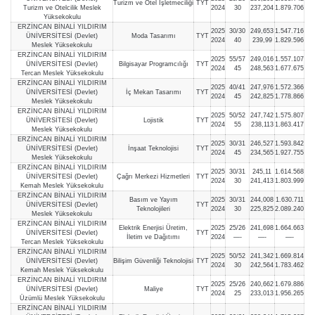
Turizm ve Otel İşletmeciliği
TYT
Turizm ve Otelcilik Meslek
2024
30
237,204
1.879.706
Yüksekokulu
ERZİNCAN BİNALİ YILDIRIM
2025
30/30
249,653
1.547.716
ÜNİVERSİTESİ (Devlet)
Moda Tasarımı
TYT
2024
40
239,99
1.829.596
Meslek Yüksekokulu
ERZİNCAN BİNALİ YILDIRIM
2025
55/57
249,016
1.557.107
ÜNİVERSİTESİ (Devlet)
Bilgisayar Programcılığı
TYT
2024
45
248,563
1.677.675
Tercan Meslek Yüksekokulu
ERZİNCAN BİNALİ YILDIRIM
2025
40/41
247,976
1.572.366
ÜNİVERSİTESİ (Devlet)
İç Mekan Tasarımı
TYT
2024
45
242,825
1.778.866
Meslek Yüksekokulu
ERZİNCAN BİNALİ YILDIRIM
2025
50/52
247,742
1.575.807
ÜNİVERSİTESİ (Devlet)
Lojistik
TYT
2024
55
238,113
1.863.417
Meslek Yüksekokulu
ERZİNCAN BİNALİ YILDIRIM
2025
30/31
246,527
1.593.842
ÜNİVERSİTESİ (Devlet)
İnşaat Teknolojisi
TYT
2024
45
234,565
1.927.755
Meslek Yüksekokulu
ERZİNCAN BİNALİ YILDIRIM
2025
30/31
245,11
1.614.568
ÜNİVERSİTESİ (Devlet)
Çağrı Merkezi Hizmetleri
TYT
2024
30
241,413
1.803.999
Kemah Meslek Yüksekokulu
ERZİNCAN BİNALİ YILDIRIM
Basım ve Yayım
2025
30/31
244,008
1.630.711
ÜNİVERSİTESİ (Devlet)
TYT
Teknolojileri
2024
30
225,825
2.089.240
Meslek Yüksekokulu
ERZİNCAN BİNALİ YILDIRIM
Elektrik Enerjisi Üretim,
2025
25/26
241,698
1.664.663
ÜNİVERSİTESİ (Devlet)
TYT
İletim ve Dağıtımı
2024
—-
—-
—-
Tercan Meslek Yüksekokulu
ERZİNCAN BİNALİ YILDIRIM
2025
50/52
241,342
1.669.814
ÜNİVERSİTESİ (Devlet)
Bilişim Güvenliği Teknolojisi
TYT
2024
30
242,564
1.783.462
Kemah Meslek Yüksekokulu
ERZİNCAN BİNALİ YILDIRIM
2025
25/26
240,662
1.679.886
ÜNİVERSİTESİ (Devlet)
Maliye
TYT
2024
25
233,013
1.956.265
Üzümlü Meslek Yüksekokulu
ERZİNCAN BİNALİ YILDIRIM