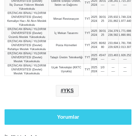
ÜNİVERSİTESİ (Devlet)
Elektrik Enerjisi Üretim,
2025
30/31
238,241
1.715.207
TYT
İliç Dursun Yıldırım Meslek
İletim ve Dağıtımı
2024
—-
—-
—-
Yüksekokulu
ERZİNCAN BİNALİ YILDIRIM
ÜNİVERSİTESİ (Devlet)
2025
30/31
235,932
1.749.224
Mimari Restorasyon
TYT
Kemaliye Hacı Ali Akın Meslek
2024
25
231,862
1.977.440
Yüksekokulu
ERZİNCAN BİNALİ YILDIRIM
2025
30/31
234,379
1.771.686
ÜNİVERSİTESİ (Devlet)
İç Mekan Tasarımı
TYT
2024
25
236,582
1.890.991
Üzümlü Meslek Yüksekokulu
ERZİNCAN BİNALİ YILDIRIM
2025
80/82
233,694
1.781.706
ÜNİVERSİTESİ (Devlet)
Posta Hizmetleri
TYT
2024
80
229,928
2.013.307
Refahiye Meslek Yüksekokulu
ERZİNCAN BİNALİ YILDIRIM
2025
45/47
223,463
1.926.252
ÜNİVERSİTESİ (Devlet)
Talaşlı Üretim Teknikerliği
TYT
2024
—-
—-
—-
Meslek Yüksekokulu
ERZİNCAN BİNALİ YILDIRIM
Uçak Teknolojisi (KKTC
2025
1/0
—
—
ÜNİVERSİTESİ (Devlet)
TYT
Uyruklu)
2024
—-
—-
—-
Meslek Yüksekokulu
YKS
Yorumlar