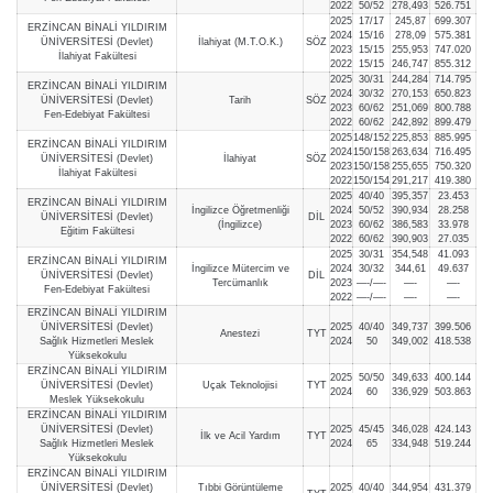
2022
50/52
278,493
526.751
2025
17/17
245,87
699.307
ERZİNCAN BİNALİ YILDIRIM
2024
15/16
278,09
575.381
ÜNİVERSİTESİ (Devlet)
İlahiyat (M.T.O.K.)
SÖZ
2023
15/15
255,953
747.020
İlahiyat Fakültesi
2022
15/15
246,747
855.312
2025
30/31
244,284
714.795
ERZİNCAN BİNALİ YILDIRIM
2024
30/32
270,153
650.823
ÜNİVERSİTESİ (Devlet)
Tarih
SÖZ
2023
60/62
251,069
800.788
Fen-Edebiyat Fakültesi
2022
60/62
242,892
899.479
2025
148/152
225,853
885.995
ERZİNCAN BİNALİ YILDIRIM
2024
150/158
263,634
716.495
ÜNİVERSİTESİ (Devlet)
İlahiyat
SÖZ
2023
150/158
255,655
750.320
İlahiyat Fakültesi
2022
150/154
291,217
419.380
2025
40/40
395,357
23.453
ERZİNCAN BİNALİ YILDIRIM
İngilizce Öğretmenliği
2024
50/52
390,934
28.258
ÜNİVERSİTESİ (Devlet)
DİL
(İngilizce)
2023
60/62
386,583
33.978
Eğitim Fakültesi
2022
60/62
390,903
27.035
2025
30/31
354,548
41.093
ERZİNCAN BİNALİ YILDIRIM
İngilizce Mütercim ve
2024
30/32
344,61
49.637
ÜNİVERSİTESİ (Devlet)
DİL
Tercümanlık
2023
—-/—-
—-
—-
Fen-Edebiyat Fakültesi
2022
—-/—-
—-
—-
ERZİNCAN BİNALİ YILDIRIM
ÜNİVERSİTESİ (Devlet)
2025
40/40
349,737
399.506
Anestezi
TYT
Sağlık Hizmetleri Meslek
2024
50
349,002
418.538
Yüksekokulu
ERZİNCAN BİNALİ YILDIRIM
2025
50/50
349,633
400.144
ÜNİVERSİTESİ (Devlet)
Uçak Teknolojisi
TYT
2024
60
336,929
503.863
Meslek Yüksekokulu
ERZİNCAN BİNALİ YILDIRIM
ÜNİVERSİTESİ (Devlet)
2025
45/45
346,028
424.143
İlk ve Acil Yardım
TYT
Sağlık Hizmetleri Meslek
2024
65
334,948
519.244
Yüksekokulu
ERZİNCAN BİNALİ YILDIRIM
ÜNİVERSİTESİ (Devlet)
Tıbbi Görüntüleme
2025
40/40
344,954
431.379