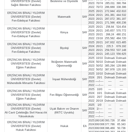
ÜNİVERSİTESİ (Devlet)
Beslenme ve Diyetetik
SAY
2023
70/74
285,011
390.784
Sağlık Bilimleri Fakültesi
2022
70/72
286,689
338.396
2025
20/21
272,944
432.610
ERZİNCAN BİNALİ YILDIRIM
2024
20/21
261,381
444.532
ÜNİVERSİTESİ (Devlet)
Matematik
SAY
2023
20/21
287,072
381.187
Fen-Edebiyat Fakültesi
2022
20/21
271,566
400.236
2025
20/21
258,84
524.454
ERZİNCAN BİNALİ YILDIRIM
2024
20/21
245,657
570.772
ÜNİVERSİTESİ (Devlet)
Kimya
SAY
2023
20/21
268,24
480.151
Fen-Edebiyat Fakültesi
2022
15/16
255,582
484.720
2025
20/21
247,932
615.485
ERZİNCAN BİNALİ YILDIRIM
2024
20/21
235,5
679.192
ÜNİVERSİTESİ (Devlet)
Biyoloji
SAY
2023
20/21
259,553
537.148
Fen-Edebiyat Fakültesi
2022
20/21
245,123
556.625
2025
10/10
Dolmadı
Dolmadı
ERZİNCAN BİNALİ YILDIRIM
İlköğretim Matematik
2024
50/10
Dolmadı
Dolmadı
ÜNİVERSİTESİ (Devlet)
SAY
Öğretmenliği
2023
50/52
385,294
129.966
Eğitim Fakültesi
2022
50/52
387,978
120.193
2025
10/10
Dolmadı
Dolmadı
ERZİNCAN BİNALİ YILDIRIM
2024
20/1
Dolmadı
Dolmadı
ÜNİVERSİTESİ (Devlet)
İnşaat Mühendisliği
SAY
2023
—-/—-
—-
—-
Mühendislik-Mimarlık Fakültesi
2022
—-/—-
—-
—-
2025
10/0
—
—
ERZİNCAN BİNALİ YILDIRIM
2024
10/1
Dolmadı
Dolmadı
ÜNİVERSİTESİ (Devlet)
Fen Bilgisi Öğretmenliği
SAY
2023
20/7
Dolmadı
Dolmadı
Eğitim Fakültesi
2022
20/19
Dolmadı
Dolmadı
ERZİNCAN BİNALİ YILDIRIM
2025
1/0
—
—
ÜNİVERSİTESİ (Devlet)
Uçak Bakım ve Onarım
2024
1/—-
—-
—-
SAY
Ali Cavit Çelebioğlu Sivil Havacılık
(KKTC Uyruklu)
2023
—-/—-
—-
—-
Yüksekokulu
2022
—-/—-
—-
—-
2025
180/180
393,726
37.484
ERZİNCAN BİNALİ YILDIRIM
2024
300/308
377,786
65.343
ÜNİVERSİTESİ (Devlet)
Hukuk
EA
2023
300/308
396,469
50.736
Hukuk Fakültesi