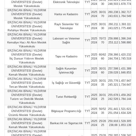
2025
30/31
260,429
1.389.901
ÜNİVERSİTESİ (Devlet)
Elektronik Teknolojisi
TYT
2024
30
248,503
1.678.774
Meslek Yüksekokulu
ERZİNCAN BİNALİ YILDIRIM
2025
30/31
260,238
1.392.717
ÜNİVERSİTESİ (Devlet)
Harita ve Kadastro
TYT
2024
70
243,631
1.764.549
Meslek Yüksekokulu
ERZİNCAN BİNALİ YILDIRIM
Raylı Sistemler Yol
2025
30/31
260,211
1.393.111
ÜNİVERSİTESİ (Devlet)
TYT
Teknolojisi
2024
30
243,025
1.775.490
Refahiye Meslek Yüksekokulu
ERZİNCAN BİNALİ YILDIRIM
ÜNİVERSİTESİ (Devlet)
Laborant ve Veteriner
2025
70/72
259,998
1.396.244
TYT
Kemaliye Hacı Ali Akın Meslek
Sağlık
2024
70
253,112
1.598.880
Yüksekokulu
ERZİNCAN BİNALİ YILDIRIM
ÜNİVERSİTESİ (Devlet)
2025
60/62
258,366
1.420.232
Tapu ve Kadastro
TYT
İliç Dursun Yıldırım Meslek
2024
60
244,704
1.745.519
Yüksekokulu
ERZİNCAN BİNALİ YILDIRIM
Sağlık Kurumları
2025
30/31
257,598
1.431.389
ÜNİVERSİTESİ (Devlet)
TYT
İşletmeciliği
2024
60
239,028
1.846.853
Kemah Meslek Yüksekokulu
ERZİNCAN BİNALİ YILDIRIM
2025
30/31
255,776
1.457.947
ÜNİVERSİTESİ (Devlet)
İş Sağlığı ve Güvenliği
TYT
2024
35
245,321
1.734.647
Tercan Meslek Yüksekokulu
ERZİNCAN BİNALİ YILDIRIM
ÜNİVERSİTESİ (Devlet)
2025
30/31
255,678
1.459.262
Turist Rehberliği
TYT
Turizm ve Otelcilik Meslek
2024
25
242,526
1.784.144
Yüksekokulu
ERZİNCAN BİNALİ YILDIRIM
2025
50/52
251,441
1.521.621
ÜNİVERSİTESİ (Devlet)
Bilgisayar Programcılığı
TYT
2024
35
251,054
1.634.326
Üzümlü Meslek Yüksekokulu
ERZİNCAN BİNALİ YILDIRIM
2025
25/26
250,916
1.529.305
ÜNİVERSİTESİ (Devlet)
Bankacılık ve Sigortacılık
TYT
2024
25
238,68
1.853.139
Kemah Meslek Yüksekokulu
ERZİNCAN BİNALİ YILDIRIM
ÜNİVERSİTESİ (Devlet)
2025
25/26
250,265
1.538.742