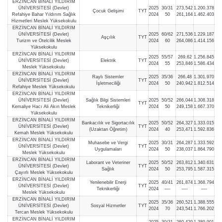
ERZİNCAN BİNALİ YILDIRIM
ÜNİVERSİTESİ (Devlet)
2025
30/31
273,542
1.200.378
Çocuk Gelişimi
TYT
Refahiye Bahar Yıldırım Sağlık
2024
50
261,164
1.462.403
Hizmetleri Meslek Yüksekokulu
ERZİNCAN BİNALİ YILDIRIM
ÜNİVERSİTESİ (Devlet)
2025
60/62
271,536
1.229.187
Aşçılık
TYT
Turizm ve Otelcilik Meslek
2024
60
264,086
1.414.156
Yüksekokulu
ERZİNCAN BİNALİ YILDIRIM
2025
55/57
269,62
1.256.845
ÜNİVERSİTESİ (Devlet)
Elektrik
TYT
2024
55
253,846
1.586.434
Meslek Yüksekokulu
ERZİNCAN BİNALİ YILDIRIM
Raylı Sistemler
2025
35/36
266,48
1.301.970
ÜNİVERSİTESİ (Devlet)
TYT
İşletmeciliği
2024
50
240,942
1.812.514
Refahiye Meslek Yüksekokulu
ERZİNCAN BİNALİ YILDIRIM
ÜNİVERSİTESİ (Devlet)
Sağlık Bilgi Sistemleri
2025
50/52
266,044
1.308.318
TYT
Kemaliye Hacı Ali Akın Meslek
Teknikerliği
2024
50
249,158
1.667.370
Yüksekokulu
ERZİNCAN BİNALİ YILDIRIM
Bankacılık ve Sigortacılık
2025
50/52
264,327
1.333.015
ÜNİVERSİTESİ (Devlet)
TYT
(Uzaktan Öğretim)
2024
40
253,471
1.592.836
Kemah Meslek Yüksekokulu
ERZİNCAN BİNALİ YILDIRIM
Muhasebe ve Vergi
2025
30/31
264,287
1.333.592
ÜNİVERSİTESİ (Devlet)
TYT
Uygulamaları
2024
50
238,037
1.864.790
Meslek Yüksekokulu
ERZİNCAN BİNALİ YILDIRIM
Laborant ve Veteriner
2025
50/52
263,812
1.340.631
ÜNİVERSİTESİ (Devlet)
TYT
Sağlık
2024
50
253,795
1.587.315
Çayırlı Meslek Yüksekokulu
ERZİNCAN BİNALİ YILDIRIM
Yenilenebilir Enerji
2025
40/41
261,874
1.368.794
ÜNİVERSİTESİ (Devlet)
TYT
Teknikerliği
2024
—-
—-
—-
Meslek Yüksekokulu
ERZİNCAN BİNALİ YILDIRIM
2025
35/36
260,521
1.388.555
ÜNİVERSİTESİ (Devlet)
Sosyal Hizmetler
TYT
2024
70
243,541
1.766.202
Tercan Meslek Yüksekokulu
ERZİNCAN BİNALİ YILDIRIM