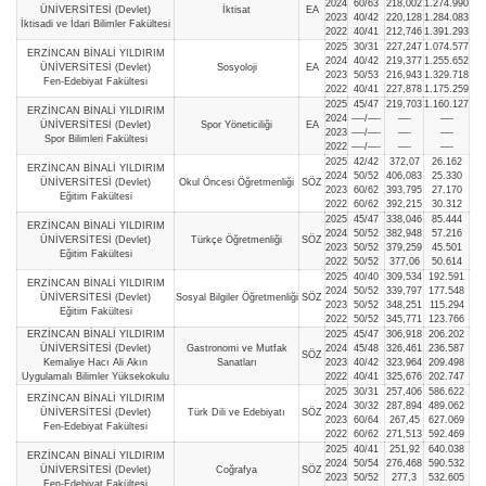
2024
60/63
218,002
1.274.990
ÜNİVERSİTESİ (Devlet)
İktisat
EA
2023
40/42
220,128
1.284.083
İktisadi ve İdari Bilimler Fakültesi
2022
40/41
212,746
1.391.293
2025
30/31
227,247
1.074.577
ERZİNCAN BİNALİ YILDIRIM
2024
40/42
219,377
1.255.652
ÜNİVERSİTESİ (Devlet)
Sosyoloji
EA
2023
50/53
216,943
1.329.718
Fen-Edebiyat Fakültesi
2022
40/41
227,878
1.175.259
2025
45/47
219,703
1.160.127
ERZİNCAN BİNALİ YILDIRIM
2024
—-/—-
—-
—-
ÜNİVERSİTESİ (Devlet)
Spor Yöneticiliği
EA
2023
—-/—-
—-
—-
Spor Bilimleri Fakültesi
2022
—-/—-
—-
—-
2025
42/42
372,07
26.162
ERZİNCAN BİNALİ YILDIRIM
2024
50/52
406,083
25.330
ÜNİVERSİTESİ (Devlet)
Okul Öncesi Öğretmenliği
SÖZ
2023
60/62
393,795
27.170
Eğitim Fakültesi
2022
60/62
392,215
30.312
2025
45/47
338,046
85.444
ERZİNCAN BİNALİ YILDIRIM
2024
50/52
382,948
57.216
ÜNİVERSİTESİ (Devlet)
Türkçe Öğretmenliği
SÖZ
2023
50/52
379,259
45.501
Eğitim Fakültesi
2022
50/52
377,06
50.614
2025
40/40
309,534
192.591
ERZİNCAN BİNALİ YILDIRIM
2024
50/52
339,797
177.548
ÜNİVERSİTESİ (Devlet)
Sosyal Bilgiler Öğretmenliği
SÖZ
2023
50/52
348,251
115.294
Eğitim Fakültesi
2022
50/52
345,771
123.766
ERZİNCAN BİNALİ YILDIRIM
2025
45/47
306,918
206.202
ÜNİVERSİTESİ (Devlet)
Gastronomi ve Mutfak
2024
45/48
326,461
236.587
SÖZ
Kemaliye Hacı Ali Akın
Sanatları
2023
40/42
323,964
209.498
Uygulamalı Bilimler Yüksekokulu
2022
40/41
325,676
202.747
2025
30/31
257,406
586.622
ERZİNCAN BİNALİ YILDIRIM
2024
30/32
287,894
489.062
ÜNİVERSİTESİ (Devlet)
Türk Dili ve Edebiyatı
SÖZ
2023
60/64
267,45
627.069
Fen-Edebiyat Fakültesi
2022
60/62
271,513
592.469
2025
40/41
251,92
640.038
ERZİNCAN BİNALİ YILDIRIM
2024
50/54
276,468
590.532
ÜNİVERSİTESİ (Devlet)
Coğrafya
SÖZ
2023
50/52
277,3
532.605
Fen-Edebiyat Fakültesi