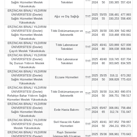
TYT
Sağlık Hizmetleri Meslek
Teknikleri
2024
50
330,365
557.424
Yüksekokulu
ERZİNCAN BİNALİ YILDIRIM
ÜNİVERSİTESİ (Devlet)
2025
55/55
338,481
477.993
Ağız ve Diş Sağlığı
TYT
Sağlık Hizmetleri Meslek
2024
55
330,253
558.400
Yüksekokulu
ERZİNCAN BİNALİ YILDIRIM
ÜNİVERSİTESİ (Devlet)
Tıbbi Dokümantasyon ve
2025
30/30
330,309
542.662
TYT
Sağlık Hizmetleri Meslek
Sekreterlik
2024
65
319,468
659.841
Yüksekokulu
ERZİNCAN BİNALİ YILDIRIM
Tıbbi Laboratuvar
2025
40/41
320,869
627.008
ÜNİVERSİTESİ (Devlet)
TYT
Teknikleri
2024
80
306,038
808.064
Çayırlı Meslek Yüksekokulu
ERZİNCAN BİNALİ YILDIRIM
ÜNİVERSİTESİ (Devlet)
Tıbbi Laboratuvar
2025
40/40
319,745
637.704
TYT
İliç Dursun Yıldırım Meslek
Teknikleri
2024
80
303,845
834.505
Yüksekokulu
ERZİNCAN BİNALİ YILDIRIM
ÜNİVERSİTESİ (Devlet)
2025
35/35
316,11
673.282
Eczane Hizmetleri
TYT
Sağlık Hizmetleri Meslek
2024
50
308,828
775.410
Yüksekokulu
ERZİNCAN BİNALİ YILDIRIM
ÜNİVERSİTESİ (Devlet)
Tıbbi Dokümantasyon ve
2025
30/30
314,363
690.874
TYT
Refahiye Bahar Yıldırım Sağlık
Sekreterlik
2024
50
306,751
799.517
Hizmetleri Meslek Yüksekokulu
ERZİNCAN BİNALİ YILDIRIM
ÜNİVERSİTESİ (Devlet)
2025
65/67
308,061
758.484
Evde Hasta Bakımı
TYT
Sağlık Hizmetleri Meslek
2024
65
312,74
731.047
Yüksekokulu
ERZİNCAN BİNALİ YILDIRIM
Sivil Havacılık Kabin
2025
40/41
307,952
759.667
ÜNİVERSİTESİ (Devlet)
TYT
Hizmetleri
2024
50
294,211
959.271
Meslek Yüksekokulu
ERZİNCAN BİNALİ YILDIRIM
Raylı Sistemler
2025
35/36
306,961
770.643
ÜNİVERSİTESİ (Devlet)
İşletmeciliği (Uzaktan
TYT