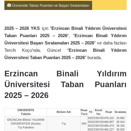
Üniversite Taban Puanları ve Başarı Sıralamaları
2025 – 2026 YKS
için “
Erzincan Binali Yıldırım Üniversitesi
Taban Puanları 2025 – 2026
“, “
Erzincan Binali Yıldırım
Üniversitesi Başarı Sıralamaları 2025 – 2026
” ve daha fazlası
Tercih Koçu’nda. Güncel “
Erzincan Binali Yıldırım
Üniversitesi Taban Puanları 2025 – 2026
” burada.
Erzincan Binali Yıldırım
Üniversitesi Taban Puanları
2025 – 2026
ÜNİVERSİTE
Puan
Kont/
Bölüm Adı
Yıl
Puan
Sıralama
Fakülte
Türü
Yer.
2025
150/150
476,101
24.983
ERZİNCAN BİNALİ YILDIRIM
2024
150/154
464,907
28.414
ÜNİVERSİTESİ (Devlet)
Tıp
SAY
2023
150/154
484,473
29.192
Tıp Fakültesi
2022
150/154
482,227
30.002