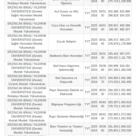
2024
60
275,714
1.228.606
Refahiye Meslek Yüksekokulu
Öğretim)
ERZİNCAN BİNALİ YILDIRIM
ÜNİVERSİTESİ (Devlet)
Acil Durum ve Afet
2025
50/51
302,398
822.890
TYT
Sağlık Hizmetleri Meslek
Yönetimi
2024
50
296,818
924.320
Yüksekokulu
ERZİNCAN BİNALİ YILDIRIM
Ceza İnfaz ve Güvenlik
2025
40/41
300,921
840.289
ÜNİVERSİTESİ (Devlet)
TYT
Hizmetleri
2024
40
292,49
982.427
Meslek Yüksekokulu
ERZİNCAN BİNALİ YILDIRIM
ÜNİVERSİTESİ (Devlet)
2025
30/31
296,472
894.270
Çocuk Gelişimi
TYT
Sağlık Hizmetleri Meslek
2024
65
278,876
1.179.868
Yüksekokulu
ERZİNCAN BİNALİ YILDIRIM
2025
30/31
295,442
907.075
ÜNİVERSİTESİ (Devlet)
Mahkeme Büro Hizmetleri
TYT
2024
30
283,431
1.111.758
Meslek Yüksekokulu
ERZİNCAN BİNALİ YILDIRIM
Sivil Hava Ulaştırma
2025
35/36
294,696
916.291
ÜNİVERSİTESİ (Devlet)
TYT
İşletmeciliği
2024
60
267,184
1.364.049
Meslek Yüksekokulu
ERZİNCAN BİNALİ YILDIRIM
Sivil Savunma ve
2025
70/72
284,983
1.042.360
ÜNİVERSİTESİ (Devlet)
TYT
İtfaiyecilik
2024
70
273,533
1.262.459
Üzümlü Meslek Yüksekokulu
ERZİNCAN BİNALİ YILDIRIM
Raylı Sistemler Elektrik ve
2025
30/31
284,282
1.051.882
ÜNİVERSİTESİ (Devlet)
TYT
Elektronik
2024
30
273,531
1.262.492
Refahiye Meslek Yüksekokulu
ERZİNCAN BİNALİ YILDIRIM
2025
60/62
283,387
1.063.818
ÜNİVERSİTESİ (Devlet)
Bilgisayar Programcılığı
TYT
2024
60
278,751
1.181.827
Meslek Yüksekokulu
ERZİNCAN BİNALİ YILDIRIM
2025
40/41
282,695
1.073.082
ÜNİVERSİTESİ (Devlet)
Raylı Sistemler Makinistliği
TYT
2024
40
273,502
1.262.936
Kemah Meslek Yüksekokulu
ERZİNCAN BİNALİ YILDIRIM
Büro Yönetimi ve Yönetici
2025
35/36
281,454
1.090.022
ÜNİVERSİTESİ (Devlet)
TYT
Asistanlığı
2024
60
255,801
1.553.028
Meslek Yüksekokulu