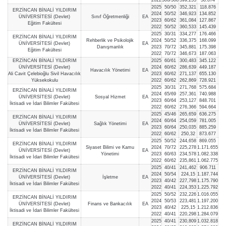
2022
300/308
399,253
58.874
2025
50/50
352,321
118.876
ERZİNCAN BİNALİ YILDIRIM
2024
50/52
346,923
134.852
ÜNİVERSİTESİ (Devlet)
Sınıf Öğretmenliği
EA
2023
60/62
361,084
127.867
Eğitim Fakültesi
2022
50/52
360,533
145.439
2025
30/31
334,277
176.466
ERZİNCAN BİNALİ YILDIRIM
Rehberlik ve Psikolojik
2024
50/52
336,375
168.099
ÜNİVERSİTESİ (Devlet)
EA
Danışmanlık
2023
70/72
345,881
175.398
Eğitim Fakültesi
2022
70/72
346,673
187.063
ERZİNCAN BİNALİ YILDIRIM
2025
60/61
300,483
345.122
ÜNİVERSİTESİ (Devlet)
2024
60/62
286,639
449.187
Havacılık Yönetimi
EA
Ali Cavit Çelebioğlu Sivil Havacılık
2023
60/62
271,137
655.130
Yüksekokulu
2022
60/62
262,869
728.921
2025
30/31
271,768
575.684
ERZİNCAN BİNALİ YILDIRIM
2024
65/69
257,361
740.988
ÜNİVERSİTESİ (Devlet)
Sosyal Hizmet
EA
2023
60/64
253,127
848.701
İktisadi ve İdari Bilimler Fakültesi
2022
60/62
276,366
594.664
2025
45/46
265,659
636.275
ERZİNCAN BİNALİ YILDIRIM
2024
60/64
254,059
781.005
ÜNİVERSİTESİ (Devlet)
Sağlık Yönetimi
EA
2023
60/64
250,035
885.259
İktisadi ve İdari Bilimler Fakültesi
2022
60/62
250,32
873.677
2025
50/52
244,658
869.055
ERZİNCAN BİNALİ YILDIRIM
Siyaset Bilimi ve Kamu
2024
70/72
225,278
1.171.655
ÜNİVERSİTESİ (Devlet)
EA
Yönetimi
2023
60/63
234,578
1.082.338
İktisadi ve İdari Bilimler Fakültesi
2022
60/62
235,861
1.062.775
2025
40/41
241,462
906.711
ERZİNCAN BİNALİ YILDIRIM
2024
50/54
224,15
1.187.744
ÜNİVERSİTESİ (Devlet)
İşletme
EA
2023
40/42
227,798
1.175.790
İktisadi ve İdari Bilimler Fakültesi
2022
40/41
224,353
1.225.792
2025
50/52
232,226
1.016.055
ERZİNCAN BİNALİ YILDIRIM
2024
50/53
223,481
1.197.200
ÜNİVERSİTESİ (Devlet)
Finans ve Bankacılık
EA
2023
40/42
225,15
1.212.836
İktisadi ve İdari Bilimler Fakültesi
2022
40/41
220,298
1.284.079
2025
40/41
230,809
1.032.818
ERZİNCAN BİNALİ YILDIRIM