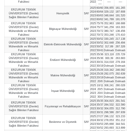
Fakültesi
2022
—-
—-
—-
2025
60/60
356,955
161.265
ERZURUM TEKNİK
2024
60/64
329,132
187.608
ÜNİVERSİTESİ (Devlet)
Hemşirelik
SAY
2023
60/63
348,644
191.520
Sağlık Bilimleri Fakültesi
2022
60/62
341,789
191.076
ERZURUM TEKNİK
2025
75/76
352,963
168.688
ÜNİVERSİTESİ (Devlet)
2024
75/77
341,259
163.303
Bilgisayar Mühendisliği
SAY
Mühendislik ve Mimarlık
2023
70/72
380,747
136.456
Fakültesi
2022
70/72
353,246
170.410
ERZURUM TEKNİK
2025
50/52
330,245
217.138
ÜNİVERSİTESİ (Devlet)
2024
50/52
302,648
256.494
Elektrik-Elektronik Mühendisliği
SAY
Mühendislik ve Mimarlık
2023
50/52
317,89
267.326
Fakültesi
2022
50/41
Dolmadı
Dolmadı
ERZURUM TEKNİK
2025
35/36
323,118
235.729
ÜNİVERSİTESİ (Devlet)
2024
35/36
300,39
263.683
Endüstri Mühendisliği
SAY
Mühendislik ve Mimarlık
2023
30/31
314,018
279.164
Fakültesi
2022
30/19
Dolmadı
Dolmadı
ERZURUM TEKNİK
2025
25/26
319,342
246.092
ÜNİVERSİTESİ (Devlet)
2024
25/26
292,075
292.639
Makine Mühendisliği
SAY
Mühendislik ve Mimarlık
2023
20/19
Dolmadı
Dolmadı
Fakültesi
2022
20/6
Dolmadı
Dolmadı
ERZURUM TEKNİK
2025
10/11
308,241
280.028
ÜNİVERSİTESİ (Devlet)
2024
20/5
Dolmadı
Dolmadı
İnşaat Mühendisliği
SAY
Mühendislik ve Mimarlık
2023
20/4
Dolmadı
Dolmadı
Fakültesi
2022
30/4
Dolmadı
Dolmadı
2025
35/35
304,815
291.541
ERZURUM TEKNİK
2024
35/37
284,532
322.580
ÜNİVERSİTESİ (Devlet)
Fizyoterapi ve Rehabilitasyon
SAY
2023
30/32
304,055
312.790
Sağlık Bilimleri Fakültesi
2022
30/31
298,586
297.939
2025
27/27
296,132
323.233
ERZURUM TEKNİK
2024
30/32
278,053
351.212
ÜNİVERSİTESİ (Devlet)
Beslenme ve Diyetetik
SAY
2023
50/53
295,668
344.541
Sağlık Bilimleri Fakültesi
2022
50/52
293,693
313.899