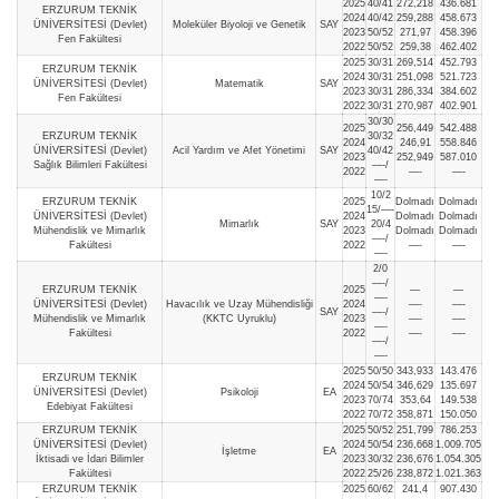
2025
40/41
272,218
436.681
ERZURUM TEKNİK
2024
40/42
259,288
458.673
ÜNİVERSİTESİ (Devlet)
Moleküler Biyoloji ve Genetik
SAY
2023
50/52
271,97
458.396
Fen Fakültesi
2022
50/52
259,38
462.402
2025
30/31
269,514
452.793
ERZURUM TEKNİK
2024
30/31
251,098
521.723
ÜNİVERSİTESİ (Devlet)
Matematik
SAY
2023
30/31
286,334
384.602
Fen Fakültesi
2022
30/31
270,987
402.901
30/30
2025
256,449
542.488
ERZURUM TEKNİK
30/32
2024
246,91
558.846
ÜNİVERSİTESİ (Devlet)
Acil Yardım ve Afet Yönetimi
SAY
40/42
2023
252,949
587.010
Sağlık Bilimleri Fakültesi
—-/
2022
—-
—-
—-
10/2
ERZURUM TEKNİK
2025
Dolmadı
Dolmadı
15/—-
ÜNİVERSİTESİ (Devlet)
2024
Dolmadı
Dolmadı
Mimarlık
SAY
20/4
Mühendislik ve Mimarlık
2023
Dolmadı
Dolmadı
—-/
Fakültesi
2022
—-
—-
—-
2/0
—-/
ERZURUM TEKNİK
2025
—
—
—-
ÜNİVERSİTESİ (Devlet)
Havacılık ve Uzay Mühendisliği
2024
—-
—-
SAY
—-/
Mühendislik ve Mimarlık
(KKTC Uyruklu)
2023
—-
—-
—-
Fakültesi
2022
—-
—-
—-/
—-
2025
50/50
343,933
143.476
ERZURUM TEKNİK
2024
50/54
346,629
135.697
ÜNİVERSİTESİ (Devlet)
Psikoloji
EA
2023
70/74
353,64
149.538
Edebiyat Fakültesi
2022
70/72
358,871
150.050
ERZURUM TEKNİK
2025
50/52
251,799
786.253
ÜNİVERSİTESİ (Devlet)
2024
50/54
236,668
1.009.705
İşletme
EA
İktisadi ve İdari Bilimler
2023
30/32
236,676
1.054.305
Fakültesi
2022
25/26
238,872
1.021.363
ERZURUM TEKNİK
2025
60/62
241,4
907.430