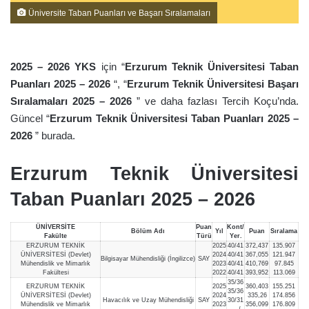
Üniversite Taban Puanları ve Başarı Sıralamaları
2025 – 2026 YKS
için “
Erzurum Teknik Üniversitesi Taban
Puanları 2025 – 2026
“, “
Erzurum Teknik Üniversitesi Başarı
Sıralamaları 2025 – 2026
” ve daha fazlası Tercih Koçu’nda.
Güncel “
Erzurum Teknik Üniversitesi Taban Puanları 2025 –
2026
” burada.
Erzurum Teknik Üniversitesi
Taban Puanları 2025 – 2026
ÜNİVERSİTE
Puan
Kont/
Bölüm Adı
Yıl
Puan
Sıralama
Fakülte
Türü
Yer.
ERZURUM TEKNİK
2025
40/41
372,437
135.907
ÜNİVERSİTESİ (Devlet)
2024
40/41
367,055
121.947
Bilgisayar Mühendisliği (İngilizce)
SAY
Mühendislik ve Mimarlık
2023
40/41
410,769
97.845
Fakültesi
2022
40/41
393,952
113.069
35/36
ERZURUM TEKNİK
2025
360,403
155.251
35/36
ÜNİVERSİTESİ (Devlet)
2024
335,26
174.856
Havacılık ve Uzay Mühendisliği
SAY
30/31
Mühendislik ve Mimarlık
2023
356,099
176.809
—-/