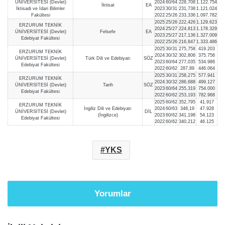
ÜNİVERSİTESİ (Devlet)
2024
60/64
228,708
1.122.754
İktisat
EA
İktisadi ve İdari Bilimler
2023
30/31
231,738
1.121.024
Fakültesi
2022
25/26
233,336
1.097.782
2025
25/26
222,426
1.129.623
ERZURUM TEKNİK
2024
25/27
224,813
1.178.329
ÜNİVERSİTESİ (Devlet)
Felsefe
EA
2023
25/27
217,136
1.327.009
Edebiyat Fakültesi
2022
25/26
216,847
1.333.486
2025
30/31
275,758
419.203
ERZURUM TEKNİK
2024
30/32
302,806
375.756
ÜNİVERSİTESİ (Devlet)
Türk Dili ve Edebiyatı
SÖZ
2023
60/64
277,035
534.986
Edebiyat Fakültesi
2022
60/62
287,89
446.064
2025
30/31
258,275
577.941
ERZURUM TEKNİK
2024
30/32
286,688
499.127
ÜNİVERSİTESİ (Devlet)
Tarih
SÖZ
2023
60/64
255,319
754.000
Edebiyat Fakültesi
2022
60/62
253,193
782.968
2025
60/62
352,795
41.917
ERZURUM TEKNİK
İngiliz Dili ve Edebiyatı
2024
60/63
348,19
47.928
ÜNİVERSİTESİ (Devlet)
DİL
(İngilizce)
2023
60/62
341,198
54.123
Edebiyat Fakültesi
2022
60/62
340,212
46.125
YKS
Yorumlar