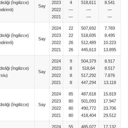
liği (İngilizce)
2023
4
518,611
8.541
Say
dirimli)
2022
—
—
—
2021
—
—
—
2024
22
507,692
7.769
liği (İngilizce)
2023
22
518,695
8.495
Say
dirimli)
2022
26
512,489
10.223
2021
26
445,613
13.895
2024
9
504,379
8.917
liği (İngilizce)
2023
8
518,64
8.517
Say
rslu)
2022
8
517,292
7.876
2021
8
447,294
13.118
2024
85
487,618
15.819
2023
80
501,093
17.947
liği (İngilizce)
Say
2022
80
490,772
23.706
2021
80
418,404
29.512
2024
55
485,027
17.132