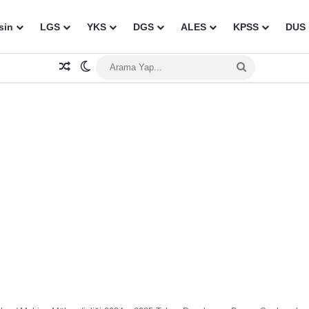
sin
LGS
YKS
DGS
ALES
KPSS
DUS
Rastgele Makale
Dış görünümü değiştir
Arama
Yap...