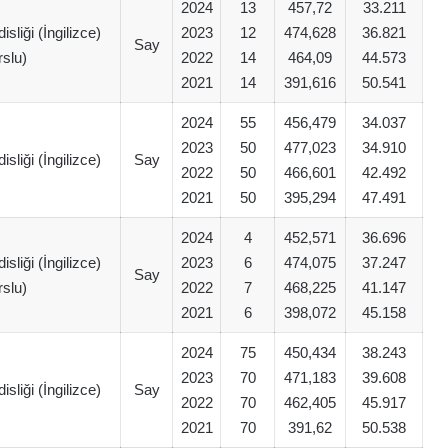
2024
13
457,72
33.211
liği (İngilizce)
2023
12
474,628
36.821
Say
rslu)
2022
14
464,09
44.573
2021
14
391,616
50.541
2024
55
456,479
34.037
2023
50
477,023
34.910
liği (İngilizce)
Say
2022
50
466,601
42.492
2021
50
395,294
47.491
2024
4
452,571
36.696
liği (İngilizce)
2023
6
474,075
37.247
Say
rslu)
2022
7
468,225
41.147
2021
6
398,072
45.158
2024
75
450,434
38.243
2023
70
471,183
39.608
liği (İngilizce)
Say
2022
70
462,405
45.917
2021
70
391,62
50.538