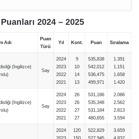
Puanları 2024 – 202
5
Puan
m Adı
Yıl
Kont.
Puan
Sıralama
Türü
2024
9
535,838
1.391
liği (İngilizce)
2023
10
542,012
1.151
Say
rslu)
2022
14
536,475
1.658
2021
13
499,971
1.420
2024
26
531,186
2.086
liği (İngilizce)
2023
26
535,348
2.562
Say
rslu)
2022
27
531,184
2.813
2021
27
480,655
3.594
2024
120
522,829
3.659
2023
150
527,945
4.832