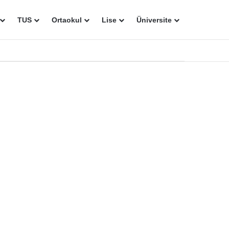
TUS
Ortaokul
Lise
Üniversite