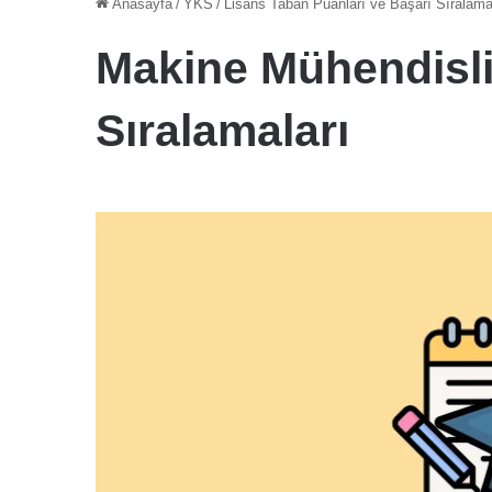
Anasayfa
/
YKS
/
Lisans Taban Puanları ve Başarı Sıralama
Makine Mühendisli
Sıralamaları