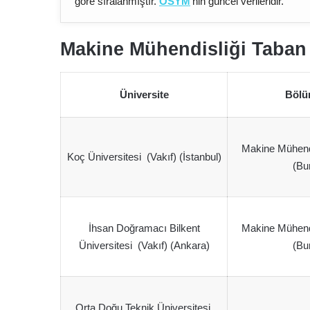
göre sıralanmıştır.
ÖSYM
‘nin güncel verileridir.
Makine Mühendisliği Taban 
Üniversite
Bölü
Makine Mühendis
Koç Üniversitesi (Vakıf) (İstanbul)
(Bu
İhsan Doğramacı Bilkent
Makine Mühendis
Üniversitesi (Vakıf) (Ankara)
(Bu
Orta Doğu Teknik Üniversitesi