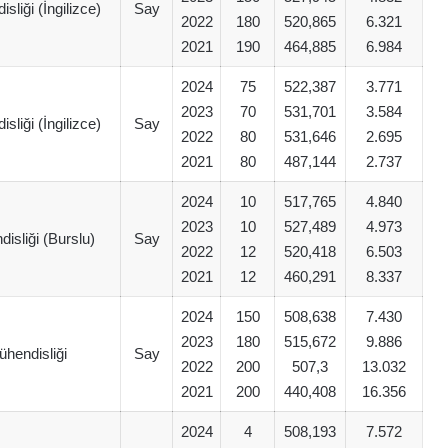
liği (İngilizce)
Say
2022
180
520,865
6.321
2021
190
464,885
6.984
2024
75
522,387
3.771
2023
70
531,701
3.584
liği (İngilizce)
Say
2022
80
531,646
2.695
2021
80
487,144
2.737
2024
10
517,765
4.840
2023
10
527,489
4.973
isliği (Burslu)
Say
2022
12
520,418
6.503
2021
12
460,291
8.337
2024
150
508,638
7.430
2023
180
515,672
9.886
hendisliği
Say
2022
200
507,3
13.032
2021
200
440,408
16.356
2024
4
508,193
7.572