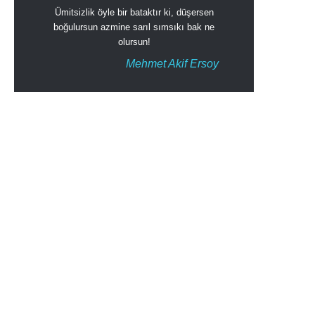
Ümitsizlik öyle bir bataktır ki, düşersen
boğulursun azmine sarıl sımsıkı bak ne
olursun!
Mehmet Akif Ersoy