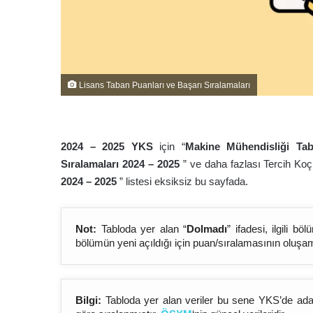
Lisans Taban Puanları ve Başarı Sıralamaları
2024 – 202
5
YKS
için “
Makine Mühendisliği Ta
Sıralamaları 2024 – 202
5
” ve daha fazlası Tercih Ko
2024 – 202
5
” listesi eksiksiz bu sayfada.
Not:
Tabloda yer alan “
Dolmadı
” ifadesi, ilgili 
bölümün yeni açıldığı için puan/sıralamasının oluşa
Bilgi:
Tabloda yer alan veriler bu sene YKS’de aday