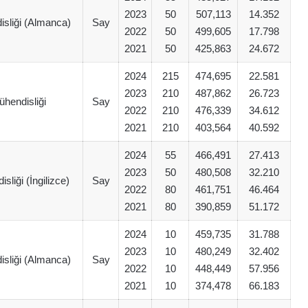
2023
50
507,113
14.352
sliği (Almanca)
Say
2022
50
499,605
17.798
2021
50
425,863
24.672
2024
215
474,695
22.581
2023
210
487,862
26.723
hendisliği
Say
2022
210
476,339
34.612
2021
210
403,564
40.592
2024
55
466,491
27.413
2023
50
480,508
32.210
liği (İngilizce)
Say
2022
80
461,751
46.464
2021
80
390,859
51.172
2024
10
459,735
31.788
2023
10
480,249
32.402
sliği (Almanca)
Say
2022
10
448,449
57.956
2021
10
374,478
66.183