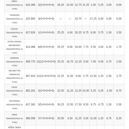
ORDU
416,366
2(2+0+0+0+0)
26,25
10,50
12,75
11,25
1,00
5,25
3,00
8,00
ÜNİVERSİTESİ (4
Yıllık)
TRABZON
325,900
3(3+0+0+0+0)
—
—
33,75
—
27,25
0,00
0,00
0,00
ÜNİVERSİTESİ (4
Yıllık)
DÜZCE
427,626
1(1+0+0+0+0)
25,25
4,00
20,25
6,75
8,00
3,75
1,50
3,50
ÜNİVERSİTESİ (4
Yıllık)
AYDIN ADNAN
MENDERES
414,068
6(6+0+0+0+0)
25,25
8,00
16,00
7,75
5,50
3,00
6,25
1,75
ÜNİVERSİTESİ (4
Yıllık)
HARRAN
458,770
12(12+0+0+0+0)
25,25
16,75
12,25
5,00
7,00
4,50
0,75
2,00
ÜNİVERSİTESİ (4
Yıllık)
NECMETTİN
ERBAKAN
367,918
21(21+0+0+0+0)
22,25
11,00
9,00
5,75
12,50
2,25
2,50
3,75
ÜNİVERSİTESİ (4
Yıllık)
UŞAK
482,202
2(2+0+0+0+0)
22,50
11,25
12,25
10,00
5,25
4,25
-1,50
6,75
ÜNİVERSİTESİ (4
Yıllık)
ADIYAMAN
437,392
5(5+0+0+0+0)
30,25
13,50
17,50
8,50
6,75
-0,75
1,50
2,00
ÜNİVERSİTESİ (4
Yıllık)
FIRAT
396,556
7(7+0+0+0+0)
20,50
4,50
11,25
3,00
11,00
1,25
4,75
6,25
ÜNİVERSİTESİ (4
Yıllık)
NİĞDE ÖMER