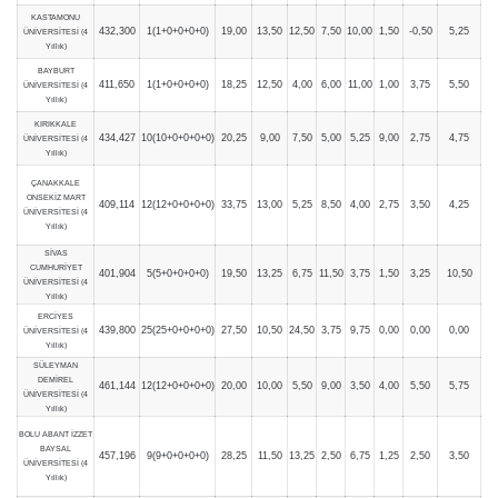
KASTAMONU
432,300
1(1+0+0+0+0)
19,00
13,50
12,50
7,50
10,00
1,50
-0,50
5,25
ÜNİVERSİTESİ (4
Yıllık)
BAYBURT
411,650
1(1+0+0+0+0)
18,25
12,50
4,00
6,00
11,00
1,00
3,75
5,50
ÜNİVERSİTESİ (4
Yıllık)
KIRIKKALE
434,427
10(10+0+0+0+0)
20,25
9,00
7,50
5,00
5,25
9,00
2,75
4,75
ÜNİVERSİTESİ (4
Yıllık)
ÇANAKKALE
ONSEKİZ MART
409,114
12(12+0+0+0+0)
33,75
13,00
5,25
8,50
4,00
2,75
3,50
4,25
ÜNİVERSİTESİ (4
Yıllık)
SİVAS
CUMHURİYET
401,904
5(5+0+0+0+0)
19,50
13,25
6,75
11,50
3,75
1,50
3,25
10,50
ÜNİVERSİTESİ (4
Yıllık)
ERCİYES
439,800
25(25+0+0+0+0)
27,50
10,50
24,50
3,75
9,75
0,00
0,00
0,00
ÜNİVERSİTESİ (4
Yıllık)
SÜLEYMAN
DEMİREL
461,144
12(12+0+0+0+0)
20,00
10,00
5,50
9,00
3,50
4,00
5,50
5,75
ÜNİVERSİTESİ (4
Yıllık)
BOLU ABANT İZZET
BAYSAL
457,196
9(9+0+0+0+0)
28,25
11,50
13,25
2,50
6,75
1,25
2,50
3,50
ÜNİVERSİTESİ (4
Yıllık)