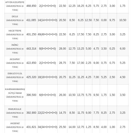
AFYON KOCATEPE
468,850
2(2+0+0+0+0)
22,50
12,25
16,25
6,25
5,75
2,75
3,00
1,75
ÜNİVERSİTESİ (4
Yıllık)
DİCLE
411,065
14(14+0+0+0+0)
20,50
8,50
6,25
12,50
7,50
0,00
9,75
10,50
ÜNİVERSİTESİ (4
Yıllık)
HACETTEPE
401,250
49(49+0+0+0+0)
22,50
6,25
17,50
7,50
8,25
2,75
3,00
3,25
ÜNİVERSİTESİ (4
Yıllık)
İNÖNÜ
443,314
8(8+0+0+0+0)
28,00
12,75
13,25
5,00
4,75
3,50
0,25
6,00
ÜNİVERSİTESİ (4
Yıllık)
AKSARAY
422,850
2(2+0+0+0+0)
28,75
7,50
17,00
2,25
9,00
0,75
0,75
5,25
ÜNİVERSİTESİ (4
Yıllık)
DOKUZ EYLÜL
425,320
18(18+0+0+0+0)
20,75
11,25
11,25
4,25
7,00
5,25
2,50
4,50
ÜNİVERSİTESİ (4
Yıllık)
KAHRAMANMARAŞ
SÜTÇÜ İMAM
396,500
6(6+0+0+0+0)
26,00
10,50
13,75
5,75
9,50
1,75
1,50
3,50
ÜNİVERSİTESİ (4
Yıllık)
PAMUKKALE
392,900
22(22+0+0+0+0)
14,75
8,50
11,75
9,00
7,75
8,25
2,75
3,25
ÜNİVERSİTESİ (4
Yıllık)
AKDENİZ
431,821
34(34+0+0+0+0)
25,50
14,00
12,75
1,25
8,50
4,00
1,00
2,75
ÜNİVERSİTESİ (4
Yıllık)