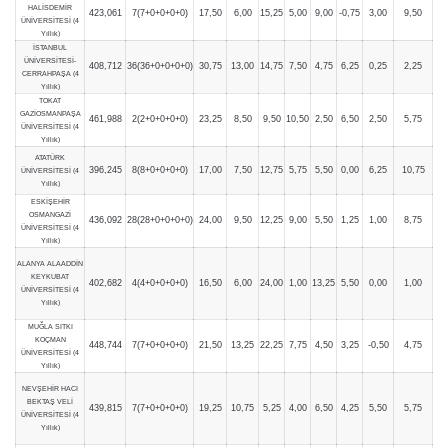
HALİSDEMİR
423,061
7(7+0+0+0+0)
17,50
6,00
15,25
5,00
9,00
-0,75
3,00
9,50
ÜNİVERSİTESİ (4
Yıllık)
İSTANBUL
ÜNİVERSİTESİ-
408,712
36(36+0+0+0+0)
30,75
13,00
14,75
7,50
4,75
6,25
0,25
2,25
CERRAHPAŞA (4
Yıllık)
TOKAT
GAZİOSMANPAŞA
461,988
2(2+0+0+0+0)
23,25
8,50
9,50
10,50
2,50
6,50
2,50
5,75
ÜNİVERSİTESİ (4
Yıllık)
ATATÜRK
396,245
8(8+0+0+0+0)
17,00
7,50
12,75
5,75
5,50
0,00
6,25
10,75
ÜNİVERSİTESİ (4
Yıllık)
ESKİŞEHİR
OSMANGAZİ
436,092
28(28+0+0+0+0)
24,00
9,50
12,25
9,00
5,50
1,25
1,00
8,75
ÜNİVERSİTESİ (4
Yıllık)
ALANYA ALAADDİN
KEYKUBAT
402,682
4(4+0+0+0+0)
16,50
6,00
24,00
1,00
13,25
5,50
0,00
1,00
ÜNİVERSİTESİ (4
Yıllık)
MUĞLA SITKI
KOÇMAN
448,744
7(7+0+0+0+0)
21,50
13,25
22,25
7,75
4,50
3,25
-0,50
4,75
ÜNİVERSİTESİ (4
Yıllık)
NEVŞEHİR HACI
BEKTAŞ VELİ
439,815
7(7+0+0+0+0)
19,25
10,75
5,25
4,00
6,50
4,25
5,50
5,75
ÜNİVERSİTESİ (4
Yıllık)