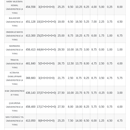
HATAY MUSTAFA
KEMAL
454,558
3(3+0+0+0+0)
25,25
9,50
10,25
6,25
4,00
5,00
0,25
8,00
ÜNİVERSİTESİ (4
Yıllık)
BALIKESİR
451,128
10(10+0+0+0+0)
19,00
6,50
16,50
5,25
7,00
2,25
3,75
4,50
ÜNİVERSİTESİ (4
Yıllık)
ONDOKUZ MAYIS
413,300
25(25+0+0+0+0)
25,00
8,75
19,25
4,75
6,00
1,75
1,00
6,75
ÜNİVERSİTESİ (4
Yıllık)
MARMARA
456,413
44(44+0+0+0+0)
29,50
10,00
16,75
3,00
9,75
0,00
1,00
1,00
ÜNİVERSİTESİ (4
Yıllık)
TRAKYA
461,840
5(5+0+0+0+0)
26,75
12,50
13,75
8,00
4,75
2,50
0,75
4,00
ÜNİVERSİTESİ (4
Yıllık)
KÜTAHYA
DUMLUPINAR
368,683
3(3+0+0+0+0)
21,75
2,50
8,75
9,25
8,75
3,50
4,75
5,75
ÜNİVERSİTESİ (4
Yıllık)
EGE ÜNİVERSİTESİ
436,143
37(37+0+0+0+0)
27,50
10,00
23,75
9,75
5,75
-0,25
0,00
3,00
(4 Yıllık)
ÇUKUROVA
458,400
17(17+0+0+0+0)
27,50
8,00
19,00
8,25
5,75
0,50
0,75
4,00
ÜNİVERSİTESİ (4
Yıllık)
VAN YÜZÜNCÜ YIL
413,950
8(8+0+0+0+0)
25,25
7,50
14,00
6,50
6,00
1,25
4,50
4,75
ÜNİVERSİTESİ (4
Yıllık)