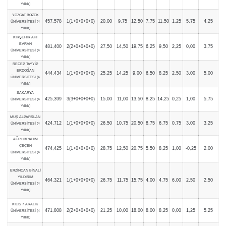
Yıllık)
YOZGAT BOZOK
457,578
1(1+0+0+0+0)
20,00
9,75
12,50
7,75
11,50
1,25
5,75
4,25
ÜNİVERSİTESİ (4
Yıllık)
KIRŞEHİR AHİ
EVRAN
481,400
2(2+0+0+0+0)
27,50
14,50
19,75
6,25
9,50
2,25
0,00
3,75
ÜNİVERSİTESİ (4
Yıllık)
RECEP TAYYİP
ERDOĞAN
444,434
1(1+0+0+0+0)
25,25
14,25
9,00
6,50
8,25
2,50
3,00
5,00
ÜNİVERSİTESİ (4
Yıllık)
SAKARYA
425,399
3(3+0+0+0+0)
15,00
11,00
13,50
8,25
14,25
0,25
1,00
5,75
ÜNİVERSİTESİ (4
Yıllık)
MUŞ ALPARSLAN
424,712
1(1+0+0+0+0)
26,50
10,75
20,50
8,75
6,75
0,75
3,00
3,25
ÜNİVERSİTESİ (4
Yıllık)
AĞRI İBRAHİM
ÇEÇEN
474,425
1(1+0+0+0+0)
28,75
12,50
20,75
5,50
8,25
1,00
-0,25
2,00
ÜNİVERSİTESİ (4
Yıllık)
ERZİNCAN BİNALİ
YILDIRIM
464,321
1(1+0+0+0+0)
26,75
11,75
15,75
4,00
4,75
6,00
2,50
2,50
ÜNİVERSİTESİ (4
Yıllık)
KİLİS 7 ARALIK
471,808
2(2+0+0+0+0)
21,25
10,00
18,00
8,00
8,25
0,00
1,25
5,25
ÜNİVERSİTESİ (4
Yıllık)