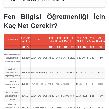
Fen Bilgisi Öğretmenliği İçin
Kaç Net Gerekir?
Yerleşen
TYT
TYT
TYT
TYT
AYT
AYT
AYT
AYT
Üniversite
Yerl.
Son Kişi
Türkçe
Sosyal
Mat
Fen
Mat
Fizik
Kimya
Biyoloji
(OBP)
(40)
(20)
(40)
(20)
(40)
(14)
(13)
(13)
ORTA DOĞU TEKNİK
496,899
31(30+1+0+0+0)
35,00
16,50
26,75
15,00
9,50
10,75
2,50
4,50
ÜNİVERSİTESİ
(İngilizce) (4 Yıllık)
BOĞAZİÇİ
478,816
36(35+1+0+0+0)
25,50
7,50
22,50
11,75
15,25
5,25
5,75
10,50
ÜNİVERSİTESİ
(İngilizce) (4 Yıllık)
AMASYA
476,667
1(1+0+0+0+0)
29,00
13,75
25,00
—
15,75
0,00
0,00
0,00
ÜNİVERSİTESİ (4
Yıllık)
YILDIZ TEKNİK
384,734
31(30+1+0+0+0)
32,50
13,75
23,00
8,75
11,75
5,25
1,25
4,00
ÜNİVERSİTESİ (4
Yıllık)
GİRESUN
433,241
1(1+0+0+0+0)
31,25
10,00
14,25
6,75
8,25
4,00
1,75
9,25
ÜNİVERSİTESİ (4