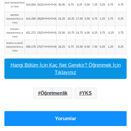
GAZİ ÜNİVERSİTESİ
414,834
31(31+0+0+0+0)
30,00
6,75
9,25
5,00
7,25
3,25
0,75
6,75
(4 Yıllık)
MERSİN
414,200
26(26+0+0+0+0)
24,25
10,25
17,50
3,50
4,75
1,25
3,75
6,25
ÜNİVERSİTESİ (4
Yıllık)
KOCAELİ
421,272
15(15+0+0+0+0)
23,50
10,75
14,75
4,00
9,25
3,75
-0,25
3,75
ÜNİVERSİTESİ (4
Yıllık)
BURSA ULUDAĞ
459,179
27(27+0+0+0+0)
18,25
6,75
15,50
6,50
7,50
0,25
1,25
8,25
ÜNİVERSİTESİ (4
Yıllık)
Hangi Bölüm İçin Kaç Net Gerekir? Öğrenmek İçin
Tıklayınız
Öğretmenlik
YKS
Yorumlar