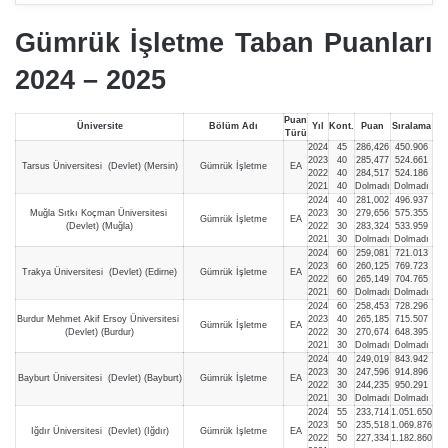
Gümrük İşletme Taban Puanları
2024 – 202
5
Puan
Üniversite
Bölüm Adı
Yıl
Kont.
Puan
Sıralama
Türü
2024
45
286,426
450.906
2023
40
285,477
524.661
Tarsus Üniversitesi (Devlet) (Mersin)
Gümrük İşletme
EA
2022
40
284,517
524.186
2021
40
Dolmadı
Dolmadı
2024
40
281,002
496.937
Muğla Sıtkı Koçman Üniversitesi
2023
30
279,656
575.355
Gümrük İşletme
EA
(Devlet) (Muğla)
2022
30
283,324
533.959
2021
30
Dolmadı
Dolmadı
2024
60
259,081
721.013
2023
60
260,125
769.723
Trakya Üniversitesi (Devlet) (Edirne)
Gümrük İşletme
EA
2022
60
265,149
704.765
2021
60
Dolmadı
Dolmadı
2024
60
258,453
728.296
Burdur Mehmet Akif Ersoy Üniversitesi
2023
40
265,185
715.507
Gümrük İşletme
EA
(Devlet) (Burdur)
2022
30
270,674
648.395
2021
30
Dolmadı
Dolmadı
2024
40
249,019
843.942
2023
30
247,596
914.896
Bayburt Üniversitesi (Devlet) (Bayburt)
Gümrük İşletme
EA
2022
30
244,235
950.291
2021
30
Dolmadı
Dolmadı
2024
55
233,714
1.051.650
2023
50
235,518
1.069.876
Iğdır Üniversitesi (Devlet) (Iğdır)
Gümrük İşletme
EA
2022
50
227,334
1.182.860