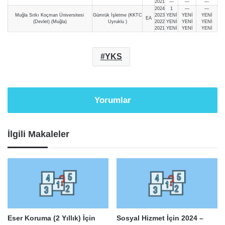
2021
—
—
—
2024
1
—
—
Muğla Sıtkı Koçman Üniversitesi
Gümrük İşletme (KKTC
2023
YENİ
YENİ
YENİ
EA
(Devlet) (Muğla)
Uyruklu )
2022
YENİ
YENİ
YENİ
2021
YENİ
YENİ
YENİ
YKS
Yorumlar
İlgili Makaleler
Eser Koruma (2 Yıllık) İçin
Sosyal Hizmet İçin 2024 –