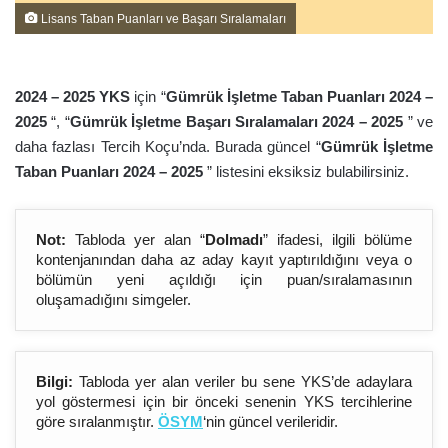
Lisans Taban Puanları ve Başarı Sıralamaları
2024 – 202
5
YKS
için “
Gümrük İşletme Taban Puanları 2024 –
202
5
“, “
Gümrük İşletme Başarı Sıralamaları 2024 – 202
5
” ve
daha fazlası Tercih Koçu’nda. Burada güncel “
Gümrük İşletme
Taban Puanları 2024 – 202
5
” listesini eksiksiz bulabilirsiniz.
Not:
Tabloda yer alan “
Dolmadı
” ifadesi, ilgili bölüme
kontenjanından daha az aday kayıt yaptırıldığını veya o
bölümün yeni açıldığı için puan/sıralamasının
oluşamadığını simgeler.
Bilgi:
Tabloda yer alan veriler bu sene YKS’de adaylara
yol göstermesi için bir önceki senenin YKS tercihlerine
göre sıralanmıştır.
ÖSYM
‘nin güncel verileridir.