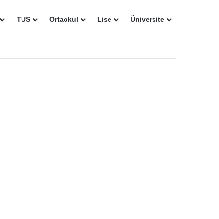
TUS
Ortaokul
Lise
Üniversite