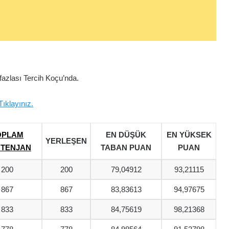
azlası Tercih Koçu’nda.
Tıklayınız.
OPLAM
EN DÜŞÜK
EN YÜKSEK
YERLEŞEN
TENJAN
TABAN PUAN
PUAN
200
200
79,04912
93,21115
867
867
83,83613
94,97675
833
833
84,75619
98,21368