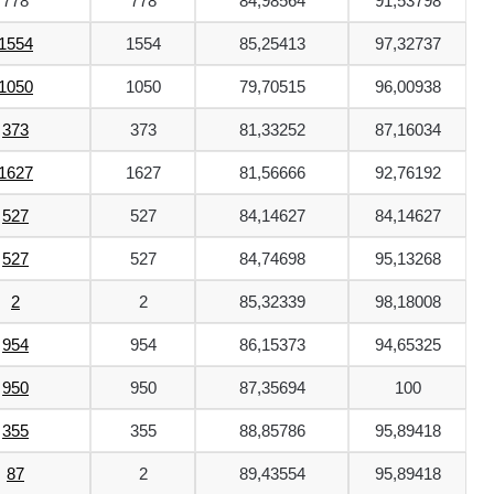
778
778
84,98564
91,53798
1554
1554
85,25413
97,32737
1050
1050
79,70515
96,00938
373
373
81,33252
87,16034
1627
1627
81,56666
92,76192
527
527
84,14627
84,14627
527
527
84,74698
95,13268
2
2
85,32339
98,18008
954
954
86,15373
94,65325
950
950
87,35694
100
355
355
88,85786
95,89418
87
2
89,43554
95,89418