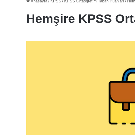
Anasayfa
/
KPSS
/
KPSS Ortaöğretim Taban Puanları
/
Hemş
Hemşire KPSS Ort