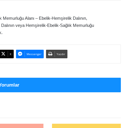
k Memurluğu Alanı – Ebelik-Hemşirelik Dalının,
k Dalının veya Hemşirelik-Ebelik-Sağlık Memurluğu
k.
X
Messenger
Yazdır
Yorumlar