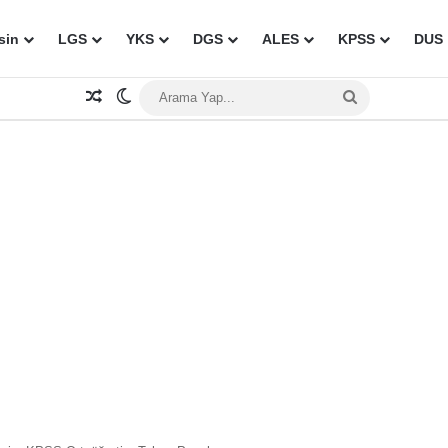
sin
LGS
YKS
DGS
ALES
KPSS
DUS
Rastgele Makale
Dış görünümü değiştir
Arama
Yap...