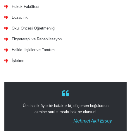
Hukuk Fakültesi
Eczacılık
Okul Öncesi Öğretmenliği
Fizyoterapi ve Rehabilitasyon
Halkla İlişkiler ve Tanıtım
İşletme
Ümitsizlik öyle bir bataktır ki, düşersen boğulursun
azmine sarıl sımsıkı bak ne olursun!
Mehmet Akif Ersoy