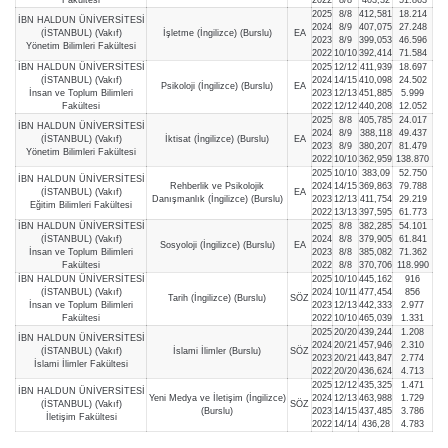
2025
8/8
412,581
18.214
İBN HALDUN ÜNİVERSİTESİ
2024
8/9
407,075
27.248
(İSTANBUL) (Vakıf)
İşletme (İngilizce) (Burslu)
EA
2023
8/9
399,053
46.596
Yönetim Bilimleri Fakültesi
2022
10/10
392,414
71.584
İBN HALDUN ÜNİVERSİTESİ
2025
12/12
411,939
18.697
(İSTANBUL) (Vakıf)
2024
14/15
410,098
24.502
Psikoloji (İngilizce) (Burslu)
EA
İnsan ve Toplum Bilimleri
2023
12/13
451,885
5.999
Fakültesi
2022
12/12
440,208
12.052
2025
8/8
405,785
24.017
İBN HALDUN ÜNİVERSİTESİ
2024
8/9
388,118
49.437
(İSTANBUL) (Vakıf)
İktisat (İngilizce) (Burslu)
EA
2023
8/9
380,207
81.479
Yönetim Bilimleri Fakültesi
2022
10/10
362,959
138.870
2025
10/10
383,09
52.750
İBN HALDUN ÜNİVERSİTESİ
Rehberlik ve Psikolojik
2024
14/15
369,863
79.788
(İSTANBUL) (Vakıf)
EA
Danışmanlık (İngilizce) (Burslu)
2023
12/13
411,754
29.219
Eğitim Bilimleri Fakültesi
2022
13/13
397,595
61.773
İBN HALDUN ÜNİVERSİTESİ
2025
8/8
382,285
54.101
(İSTANBUL) (Vakıf)
2024
8/8
379,905
61.841
Sosyoloji (İngilizce) (Burslu)
EA
İnsan ve Toplum Bilimleri
2023
8/8
385,082
71.362
Fakültesi
2022
8/8
370,706
118.990
İBN HALDUN ÜNİVERSİTESİ
2025
10/10
445,162
916
(İSTANBUL) (Vakıf)
2024
10/11
477,454
856
Tarih (İngilizce) (Burslu)
SÖZ
İnsan ve Toplum Bilimleri
2023
12/13
442,333
2.977
Fakültesi
2022
10/10
465,039
1.331
2025
20/20
439,244
1.208
İBN HALDUN ÜNİVERSİTESİ
2024
20/21
457,946
2.310
(İSTANBUL) (Vakıf)
İslami İlimler (Burslu)
SÖZ
2023
20/21
443,847
2.774
İslami İlimler Fakültesi
2022
20/20
436,624
4.713
2025
12/12
435,325
1.471
İBN HALDUN ÜNİVERSİTESİ
Yeni Medya ve İletişim (İngilizce)
2024
12/13
463,988
1.729
(İSTANBUL) (Vakıf)
SÖZ
(Burslu)
2023
14/15
437,485
3.786
İletişim Fakültesi
2022
14/14
436,28
4.783