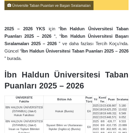
Üniversite Taban Puanları ve Başarı Sıralamaları
2025 – 2026 YKS
için “
İbn Haldun Üniversitesi Taban
Puanları 2025 – 2026
“, “
İbn Haldun Üniversitesi Başarı
Sıralamaları 2025 – 2026
” ve daha fazlası Tercih Koçu’nda.
Güncel “
İbn Haldun Üniversitesi Taban Puanları 2025 – 2026
” burada.
İbn Haldun Üniversitesi Taban
Puanları 2025 – 2026
ÜNİVERSİTE
Puan
Kont/
Bölüm Adı
Yıl
Puan
Sıralama
Fakülte
Türü
Yer.
2025
15/15
439,667
5.180
İBN HALDUN ÜNİVERSİTESİ
2024
18/19
425,255
13.632
(İSTANBUL) (Vakıf)
Hukuk (Burslu)
EA
2023
18/19
449,311
6.549
Hukuk Fakültesi
2022
15/15
448,571
9.052
İBN HALDUN ÜNİVERSİTESİ
2025
8/8
426,77
9.533
(İSTANBUL) (Vakıf)
Siyaset Bilimi ve Uluslararası
2024
8/9
410,735
23.889
EA
İnsan ve Toplum Bilimleri
İlişkiler (İngilizce) (Burslu)
2023
8/9
402,605
41.341
Fakültesi
2022
8/8
403,32
51.863