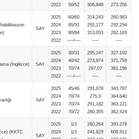
2022
50/52
306,848
273.256
2025
60/60
314,243
260.983
habilitasyon
2024
85/91
292,177
292.294
SAY
ce)
2023
80/84
313,053
282.169
2022
—-/—-
—-
—-
2025
30/31
295,147
327.102
2024
40/42
273,874
371.759
ama (İngilizce)
SAY
2023
70/74
287,07
381.196
2022
—-/—-
—-
—-
2025
45/46
291,078
343.787
2024
70/74
275,3
364.640
arlığı
SAY
2023
70/74
291,182
363.221
2022
70/72
280,355
362.424
2025
1/1
280,264
393.278
izce) (KKTC
2024
1/1
241,829
608.911
SAY