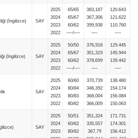
2025
65/65
383,187
120.643
2024
65/67
367,306
121.622
ği (İngilizce)
SAY
2023
60/62
399,938
110.760
2022
—-/—-
—-
—-
2025
50/50
376,918
129.445
2024
65/67
351,319
145.944
i (İngilizce)
SAY
2023
60/62
378,699
139.442
2022
—-/—-
—-
—-
2025
60/60
370,739
138.480
2024
80/84
346,392
154.174
lik
SAY
2023
80/83
368,004
156.084
2022
80/82
366,009
150.063
2025
50/51
351,324
171.731
2024
60/62
335,557
174.301
gilizce)
SAY
2023
80/82
367,79
156.412