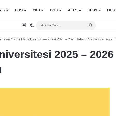
sin
LGS
YKS
DGS
ALES
KPSS
DUS
Rastgele Makale
Dış görünümü değiştir
Arama
Yap...
amaları
/
İzmir Demokrasi Üniversitesi 2025 – 2026 Taban Puanları ve Başarı 
iversitesi 2025 – 2026
ı