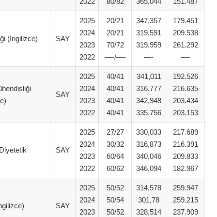
2022
80/82
365,044
151.487
2025
20/21
347,357
179.451
2024
20/21
319,591
209.538
i (İngilizce)
SAY
2023
70/72
319,959
261.292
2022
—-/—-
—-
—-
2025
40/41
341,011
192.526
hendisliği
2024
40/41
316,777
216.635
SAY
ce)
2023
40/41
342,948
203.434
2022
40/41
335,756
203.153
2025
27/27
330,033
217.689
2024
30/32
316,873
216.391
iyetetik
SAY
2023
60/64
340,046
209.833
2022
60/62
346,094
182.967
2025
50/52
314,578
259.947
2024
50/54
301,78
259.215
gilizce)
SAY
2023
50/52
328,514
237.909