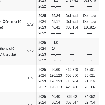
u)
2023
1/1
247,442
632.676
2022
—-/—-
—-
—-
2025
25/24
Dolmadı
Dolmadı
k Öğretmenliği
2024
45/17
Dolmadı
Dolmadı
SAY
ce)
2023
40/41
395,154
116.825
2022
—-/—-
—-
—-
2025
1/0
—
—
hendisliği
2024
1/—-
—-
—-
SAY
TC Uyruklu)
2023
—-/—-
—-
—-
2022
—-/—-
—-
—-
2025
60/60
410,779
19.591
2024
120/123
398,856
35.621
k
EA
2023
120/123
419,264
21.116
2022
120/123
420,788
26.586
2025
40/40
366,62
84.052
2024
50/54
363,547
92.754