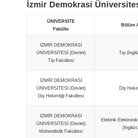
İzmir Demokrasi Üniversite
ÜNİVERSİTE
Bölüm 
Fakülte
İZMİR DEMOKRASİ
ÜNİVERSİTESİ (Devlet)
Tıp (İngil
Tıp Fakültesi
İZMİR DEMOKRASİ
ÜNİVERSİTESİ (Devlet)
Diş Hekim
Diş Hekimliği Fakültesi
İZMİR DEMOKRASİ
Elektrik-Elektroni
ÜNİVERSİTESİ (Devlet)
(İngiliz
Mühendislik Fakültesi