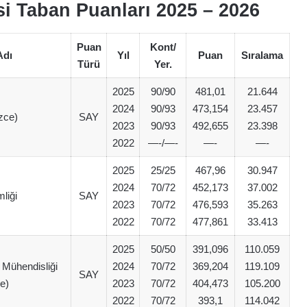
si Taban Puanları 2025 – 2026
Puan
Kont/
Adı
Yıl
Puan
Sıralama
Türü
Yer.
2025
90/90
481,01
21.644
2024
90/93
473,154
23.457
izce)
SAY
2023
90/93
492,655
23.398
2022
—-/—-
—-
—-
2025
25/25
467,96
30.947
2024
70/72
452,173
37.002
liği
SAY
2023
70/72
476,593
35.263
2022
70/72
477,861
33.413
2025
50/50
391,096
110.059
k Mühendisliği
2024
70/72
369,204
119.109
SAY
ce)
2023
70/72
404,473
105.200
2022
70/72
393,1
114.042