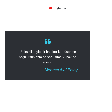
İşletme
Ümitsizlik öyle bir bataktır ki, düşersen
boğulursun azmine sarıl sımsıkı bak ne
olursun!
Mehmet Akif Ersoy